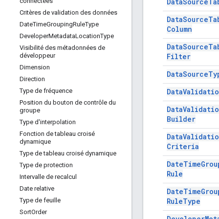
Data
Source
Ta
connectées
Critères de validation des données
Data
Source
Ta
Date
Time
Grouping
Rule
Type
Column
Developer
Metadata
Location
Type
Data
Source
Ta
Visibilité des métadonnées de
Filter
développeur
Dimension
Data
Source
Ty
Direction
Data
Validati
Type de fréquence
Position du bouton de contrôle du
Data
Validati
groupe
Builder
Type d'interpolation
Fonction de tableau croisé
Data
Validati
dynamique
Criteria
Type de tableau croisé dynamique
Date
Time
Grou
Type de protection
Rule
Intervalle de recalcul
Date relative
Date
Time
Grou
Rule
Type
Type de feuille
Sort
Order
Developer
Met