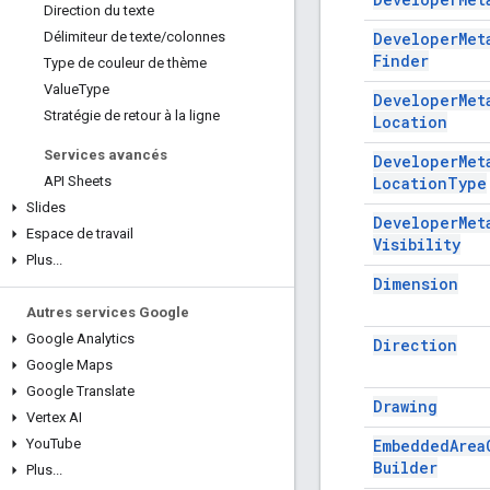
Direction du texte
Developer
Met
Délimiteur de texte
/
colonnes
Finder
Type de couleur de thème
Value
Type
Developer
Met
Stratégie de retour à la ligne
Location
Services avancés
Developer
Met
Location
Type
API Sheets
Slides
Developer
Met
Espace de travail
Visibility
Plus
.
.
.
Dimension
Autres services Google
Google Analytics
Direction
Google Maps
Google Translate
Drawing
Vertex AI
Embedded
Area
You
Tube
Builder
Plus
.
.
.