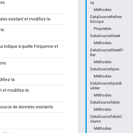
es.
cy
Méthodes
DataSourceRefres
es existant et modifiez-le.
hScope
Propriétés
le.
DataSourceSheet
Méthodes
i indique à quelle fréquence et
DataSourceSheetFi
lter
Méthodes
ons.
DataSourceSpec
Méthodes
ifiez-la.
DataSourceSpecB
uilder
t et modifiez-le.
Méthodes
DataSourceTable
source de données existante.
Méthodes
DataSourceTableC
olumn
Méthodes