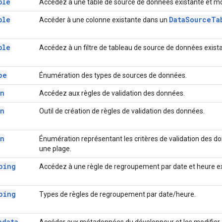
ble
Accédez à une table de source de données existante et mod
ble
Data
Source
Ta
Accéder à une colonne existante dans un
ble
Accédez à un filtre de tableau de source de données exista
pe
Énumération des types de sources de données.
on
Accédez aux règles de validation des données.
on
Outil de création de règles de validation des données.
on
Énumération représentant les critères de validation des do
une plage.
ping
Accédez à une règle de regroupement par date et heure ex
ping
Types de règles de regroupement par date/heure.
adata
Accéder aux métadonnées du développeur et les modifier.