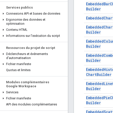
Embedded
Bar
C
Services publics
Builder
Connexions API et bases de données
Embedded
Char
Ergonomie des données et
optimisation
Embedded
Char
Contenu HTML
Builder
Informations sur l'exécution du script
Embedded
Colu
Builder
Ressources du projet de script
Déclencheurs et événements
Embedded
Comb
d'automatisation
Builder
Fichier manifeste
Embedded
Hist
Quotas et limites
Chart
Builder
Modules complémentaires
Embedded
Line
Google Workspace
Builder
Services
Embedded
Pie
C
Fichier manifeste
Builder
API des modules complémentaires
Embedded
Scat