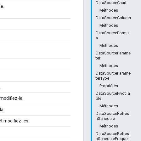
DataSourceChart
le.
Méthodes
DataSourceColumn
Méthodes
DataSourceFormul
a
Méthodes
DataSourceParame
ter
Méthodes
DataSourceParame
terType
Propriétés
.
DataSourcePivotTa
modifiez-le.
ble
Méthodes
la.
DataSourceRefres
hSchedule
t modifiez-les.
Méthodes
DataSourceRefres
hScheduleFrequen