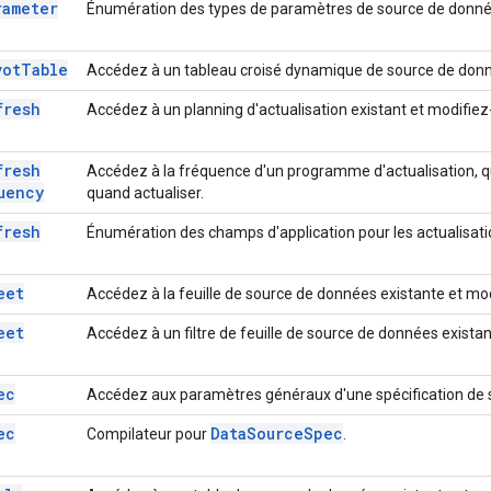
rameter
Énumération des types de paramètres de source de donné
vot
Table
Accédez à un tableau croisé dynamique de source de donné
fresh
Accédez à un planning d'actualisation existant et modifiez-
fresh
Accédez à la fréquence d'un programme d'actualisation, qu
uency
quand actualiser.
fresh
Énumération des champs d'application pour les actualisati
eet
Accédez à la feuille de source de données existante et mod
eet
Accédez à un filtre de feuille de source de données existan
ec
Accédez aux paramètres généraux d'une spécification de 
ec
Data
Source
Spec
Compilateur pour
.