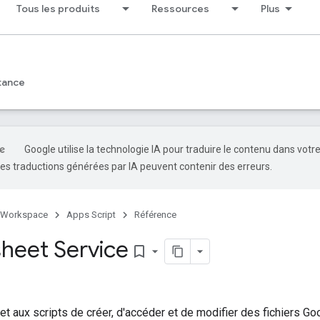
Tous les produits
Ressources
Plus
tance
Google utilise la technologie IA pour traduire le contenu dans votr
es traductions générées par IA peuvent contenir des erreurs.
 Workspace
Apps Script
Référence
heet Service
bookmark_border
t aux scripts de créer, d'accéder et de modifier des fichiers G