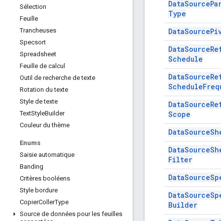
Data
Source
Pa
Sélection
Type
Feuille
Data
Source
Pi
Trancheuses
Specsort
Data
Source
Re
Spreadsheet
Schedule
Feuille de calcul
Data
Source
Re
Outil de recherche de texte
Schedule
Freq
Rotation du texte
Style de texte
Data
Source
Re
Scope
Text
Style
Builder
Couleur du thème
Data
Source
Sh
Enums
Data
Source
Sh
Saisie automatique
Filter
Banding
Data
Source
Sp
Critères booléens
Style bordure
Data
Source
Sp
Copier
Coller
Type
Builder
Source de données pour les feuilles