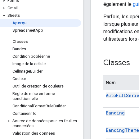
Forms
également le
gu
Gmail
Sheets
Parfois, les opé
Aperçu
lorsque plusieu
Spreadsheet
App
modifications e
utilisateurs lors
Classes
Bandes
Condition booléenne
Classes
Image de la cellule
Cell
Image
Builder
Couleur
Nom
Outil de création de couleurs
Règle de mise en forme
Auto
Fill
Seri
conditionnelle
Conditional
Format
Rule
Builder
Banding
Container
Info
Source de données pour les feuilles
connectées
Banding
Theme
Validation des données