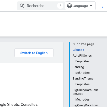
/
Sur cette page
e
Classes
AutoFillSeries
Propriétés
Banding
Méthodes
BandingTheme
Propriétés
BigQueryDataSour
ceSpec
Méthodes
oogle Sheets. Consultez
BigQueryDataSour