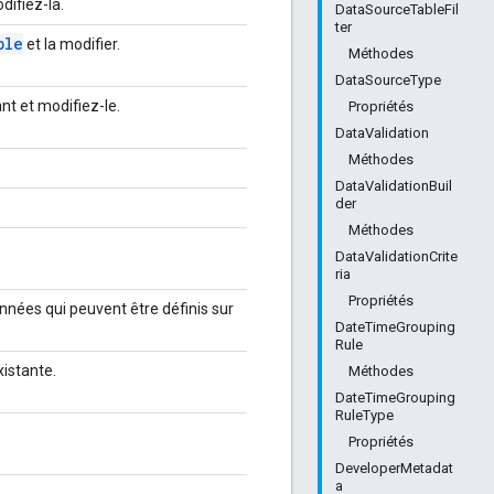
ifiez-la.
DataSourceTableFil
ter
ble
et la modifier.
Méthodes
DataSourceType
nt et modifiez-le.
Propriétés
DataValidation
Méthodes
DataValidationBuil
der
Méthodes
DataValidationCrite
ria
Propriétés
nnées qui peuvent être définis sur
DateTimeGrouping
Rule
istante.
Méthodes
DateTimeGrouping
RuleType
Propriétés
DeveloperMetadat
a