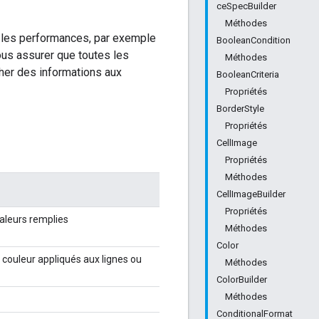
ceSpecBuilder
Méthodes
er les performances, par exemple
BooleanCondition
ous assurer que toutes les
Méthodes
her des informations aux
BooleanCriteria
Propriétés
BorderStyle
Propriétés
CellImage
Propriétés
Méthodes
CellImageBuilder
Propriétés
valeurs remplies
Méthodes
Color
 couleur appliqués aux lignes ou
Méthodes
ColorBuilder
Méthodes
ConditionalFormat