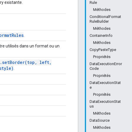
ry existante.
Rule
Méthodes
ConditionalFormat
RuleBuilder
Méthodes
ormat
Rules
.
ContainerInfo
Méthodes
re utilisés dans un format ou un
CopyPasteType
Propriétés
.
setBorder(
top
,
left
,
DataExecutionError
tyle)
.
Code
Propriétés
DataExecutionStat
e
Propriétés
DataExecutionStat
us
Méthodes
DataSource
Méthodes