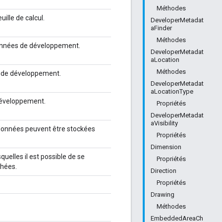
Méthodes
lle de calcul.
DeveloperMetadat
aFinder
Méthodes
onnées de développement.
DeveloperMetadat
aLocation
Méthodes
 de développement.
DeveloperMetadat
aLocationType
développement.
Propriétés
DeveloperMetadat
aVisibility
 données peuvent être stockées
Propriétés
Dimension
uelles il est possible de se
Propriétés
chées.
Direction
Propriétés
Drawing
Méthodes
EmbeddedAreaCh