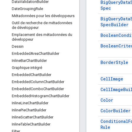
Big
Query
Data
Data
Validation
Builder
Spec
Date
Grouping
Rule
Métadonnées pour les développeurs
Big
Query
Data
Outil de recherche de métadonnées
Spec
Builder
de développeur
Boolean
Condi
Emplacement des métadonnées du
développeur
Boolean
Crite
Dessin
Embedded
Area
Chart
Builder
Inline
Bar
Chart
Builder
Border
Style
Graphique intégré
Embedded
Chart
Builder
Cell
Image
Embedded
Column
Chart
Builder
Cell
Image
Bui
Embedded
Combo
Chart
Builder
Embedded
Histogram
Chart
Builder
Color
Inline
Line
Chart
Builder
Color
Builder
Inline
Pie
Chart
Builder
Inline
Scatter
Chart
Builder
Conditional
F
Inline
Table
Chart
Builder
Rule
Filter