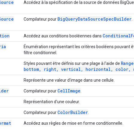
Source
Accédez à la spécification de la source de données BigQue
Source
Big
Query
Data
Source
Spec
Builder
Compilateur pour
.
tion
Conditional
F
Accédez aux conditions booléennes dans
ria
Énumération représentant les critères booléens pouvant êt
filtre conditionnel.
Range
Styles pouvant être définis sur une plage à l'aide de
bottom
,
right
,
vertical
,
horizontal
,
color
,
s
Représente une valeur d'image dans une cellule.
lder
Cell
Image
Compilateur pour
.
Représentation d'une couleur.
Color
Builder
Compilateur pour
.
ormat
Accédez aux règles de mise en forme conditionnelle.