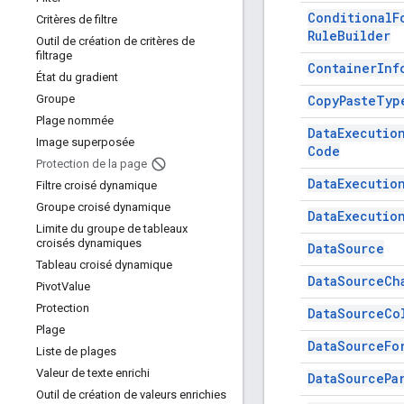
Conditional
F
Critères de filtre
Rule
Builder
Outil de création de critères de
filtrage
Container
Inf
État du gradient
Copy
Paste
Typ
Groupe
Plage nommée
Data
Executio
Image superposée
Code
Protection de la page
Data
Executio
Filtre croisé dynamique
Groupe croisé dynamique
Data
Executio
Limite du groupe de tableaux
croisés dynamiques
Data
Source
Tableau croisé dynamique
Data
Source
Ch
Pivot
Value
Protection
Data
Source
Co
Plage
Data
Source
Fo
Liste de plages
Valeur de texte enrichi
Data
Source
Pa
Outil de création de valeurs enrichies