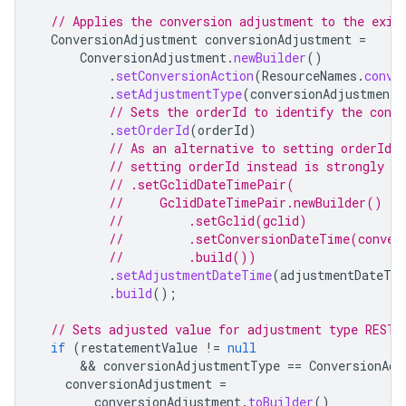
// Applies the conversion adjustment to the exis
ConversionAdjustment
conversionAdjustment
=
ConversionAdjustment
.
newBuilder
()
.
setConversionAction
(
ResourceNames
.
conve
.
setAdjustmentType
(
conversionAdjustmentT
// Sets the orderId to identify the conv
.
setOrderId
(
orderId
)
// As an alternative to setting orderId,
// setting orderId instead is strongly r
// .setGclidDateTimePair(
//     GclidDateTimePair.newBuilder()
//         .setGclid(gclid)
//         .setConversionDateTime(conver
//         .build())
.
setAdjustmentDateTime
(
adjustmentDateTi
.
build
();
// Sets adjusted value for adjustment type RESTA
if
(
restatementValue
!=
null
      && 
conversionAdjustmentType
==
ConversionAdj
conversionAdjustment
=
conversionAdjustment
.
toBuilder
()