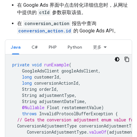
在 Google Ads 界面中点击转化详细信息时，从网址
中提供的
ctId
参数获取该值。
在
conversion_action
报告中查询
conversion_action.id
的 Google Ads API。
Java
C#
PHP
Python
更多
private
void
runExample
(
GoogleAdsClient
googleAdsClient
,
long
customerId
,
long
conversionActionId
,
String
orderId
,
String
adjustmentType
,
String
adjustmentDateTime
,
@Nullable
Float
restatementValue
)
throws
InvalidProtocolBufferException
{
// Gets the conversion adjustment enum value fro
ConversionAdjustmentType
conversionAdjustmentTyp
ConversionAdjustmentType
.
valueOf
(
adjustmentT