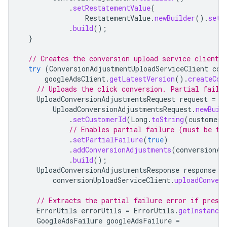
.
setRestatementValue
(
RestatementValue
.
newBuilder
().
setA
.
build
();
}
// Creates the conversion upload service client.
try
(
ConversionAdjustmentUploadServiceClient
con
googleAdsClient
.
getLatestVersion
().
createCon
// Uploads the click conversion. Partial failu
UploadConversionAdjustmentsRequest
request
=
UploadConversionAdjustmentsRequest
.
newBuil
.
setCustomerId
(
Long
.
toString
(
customerI
// Enables partial failure (must be tr
.
setPartialFailure
(
true
)
.
addConversionAdjustments
(
conversionAd
.
build
();
UploadConversionAdjustmentsResponse
response
=
conversionUploadServiceClient
.
uploadConver
// Extracts the partial failure error if presen
ErrorUtils
errorUtils
=
ErrorUtils
.
getInstance
GoogleAdsFailure
googleAdsFailure
=