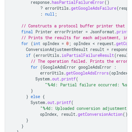
response
.
hasPartialFailureError
()
?
errorUtils
.
getGoogleAdsFailure
(
respo
:
null
;
// Constructs a protocol buffer printer that w
final
Printer
errorPrinter
=
JsonFormat
.
printe
// Prints the results for each adjustment, inc
for
(
int
opIndex
=
0
;
opIndex
 < 
request
.
getCon
ConversionAdjustmentResult
result
=
response
if
(
errorUtils
.
isPartialFailureResult
(
result
// The operation failed. Prints the error 
for
(
GoogleAdsError
googleAdsError
:
errorUtils
.
getGoogleAdsErrors
(
opIndex
,
System
.
out
.
printf
(
"%4d: Partial failure occurred: %s%
}
}
else
{
System
.
out
.
printf
(
"%4d: Uploaded conversion adjustment f
opIndex
,
result
.
getConversionAction
(),
}
}
}