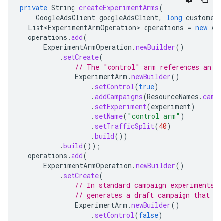
private
String
createExperimentArms
(
GoogleAdsClient
googleAdsClient
,
long
customer
List<ExperimentArmOperation>
operations
=
new
Ar
operations
.
add
(
ExperimentArmOperation
.
newBuilder
()
.
setCreate
(
// The "control" arm references an a
ExperimentArm
.
newBuilder
()
.
setControl
(
true
)
.
addCampaigns
(
ResourceNames
.
camp
.
setExperiment
(
experiment
)
.
setName
(
"control arm"
)
.
setTrafficSplit
(
40
)
.
build
())
.
build
());
operations
.
add
(
ExperimentArmOperation
.
newBuilder
()
.
setCreate
(
// In standard campaign experiments,
// generates a draft campaign that y
ExperimentArm
.
newBuilder
()
.
setControl
(
false
)