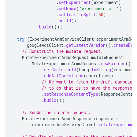
.
setExperiment
(
experiment
)
.
setName
(
"experiment arm"
)
.
setTrafficSplit
(
60
)
.
build
())
.
build
());
try
(
ExperimentArmServiceClient
experimentArmSer
googleAdsClient
.
getLatestVersion
().
createExp
// Constructs the mutate request.
MutateExperimentArmsRequest
mutateRequest
=
MutateExperimentArmsRequest
.
newBuilder
()
.
setCustomerId
(
Long
.
toString
(
customerI
.
addAllOperations
(
operations
)
// We want to fetch the draft campaign
// to do that is to have the response r
.
setResponseContentType
(
ResponseConten
.
build
();
// Sends the mutate request.
MutateExperimentArmsResponse
response
=
experimentArmServiceClient
.
mutateExperimen
// Results always return in the order that you