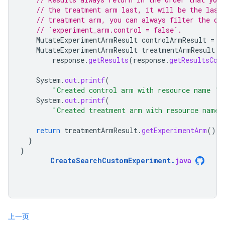
// the treatment arm last, it will be the last
// treatment arm, you can always filter the qu
// `experiment_arm.control = false`.
MutateExperimentArmResult
controlArmResult
=
r
MutateExperimentArmResult
treatmentArmResult
=
response
.
getResults
(
response
.
getResultsCou
System
.
out
.
printf
(
"Created control arm with resource name '
System
.
out
.
printf
(
"Created treatment arm with resource name
return
treatmentArmResult
.
getExperimentArm
().
g
}
}
CreateSearchCustomExperiment
.
java
上一页