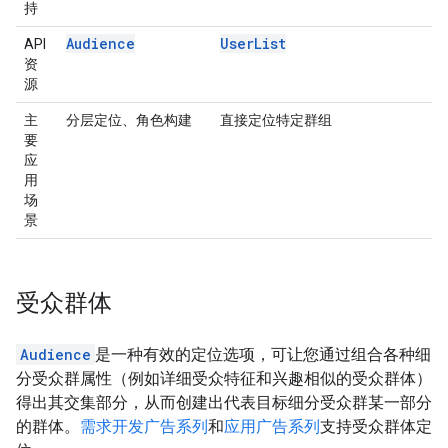
持
Audience
UserList
API
资
源
主
分层定位、角色构建
直接定位特定群组
要
应
用
场
景
受众群体
Audience
是一种有效的定位选项，可让您通过组合各种细
分受众群属性（例如详细受众特征和兴趣相似的受众群体）
得出其交集部分，从而创建出代表目标细分受众群某一部分
的群体。
需求开发广告系列
和
应用广告系列
支持受众群体定