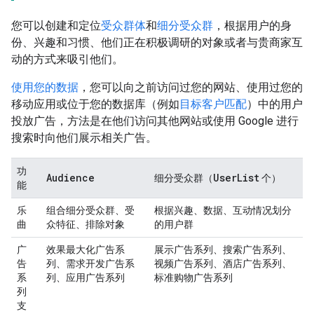
您可以创建和定位
受众群体
和
细分受众群
，根据用户的身
份、兴趣和习惯、他们正在积极调研的对象或者与贵商家互
动的方式来吸引他们。
使用您的数据
，您可以向之前访问过您的网站、使用过您的
移动应用或位于您的数据库（例如
目标客户匹配
）中的用户
投放广告，方法是在他们访问其他网站或使用 Google 进行
搜索时向他们展示相关广告。
功
Audience
User
List
细分受众群（
个）
能
乐
组合细分受众群、受
根据兴趣、数据、互动情况划分
曲
众特征、排除对象
的用户群
广
效果最大化广告系
展示广告系列、搜索广告系列、
告
列、需求开发广告系
视频广告系列、酒店广告系列、
系
列、应用广告系列
标准购物广告系列
列
支