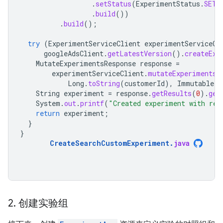
.
setStatus
(
ExperimentStatus
.
SETU
.
build
())
.
build
();
try
(
ExperimentServiceClient
experimentServiceCl
googleAdsClient
.
getLatestVersion
().
createExp
MutateExperimentsResponse
response
=
experimentServiceClient
.
mutateExperiments
(
Long
.
toString
(
customerId
),
ImmutableLi
String
experiment
=
response
.
getResults
(
0
).
get
System
.
out
.
printf
(
"Created experiment with re
return
experiment
;
}
}
CreateSearchCustomExperiment
.
java
2
.
创建实验组