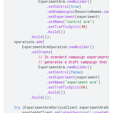
ExperimentArm
.
newBuilder
()
.
setControl
(
true
)
.
addCampaigns
(
ResourceNames
.
camp
.
setExperiment
(
experiment
)
.
setName
(
"control arm"
)
.
setTrafficSplit
(
40
)
.
build
())
.
build
());
operations
.
add
(
ExperimentArmOperation
.
newBuilder
()
.
setCreate
(
// In standard campaign experiments,
// generates a draft campaign that y
ExperimentArm
.
newBuilder
()
.
setControl
(
false
)
.
setExperiment
(
experiment
)
.
setName
(
"experiment arm"
)
.
setTrafficSplit
(
60
)
.
build
())
.
build
());
try
(
ExperimentArmServiceClient
experimentArmSer
googleAdsClient
.
getLatestVersion
().
createExp