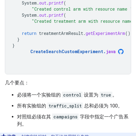
System
.
out
.
printf
(
"Created control arm with resource name '
System
.
out
.
printf
(
"Created treatment arm with resource name
return
treatmentArmResult
.
getExperimentArm
().
g
}
}
CreateSearchCustomExperiment
.
java
几个要点：
必须将一个实验组的
control
设置为
true
。
所有实验组的
traffic_split
总和必须为 100。
对照组必须在其
campaigns
字段中指定一个广告系
列。