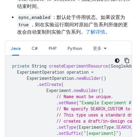
结束时间。
sync_enabled
：默认处于停用状态。如果设置为
true
，则在实验运行期间对原始广告系列所做的更
改会自动复制到实验广告系列。
了解详情
。
Java
C#
PHP
Python
更多
private
String
createExperimentResource
(
GoogleAdsC
ExperimentOperation
operation
=
ExperimentOperation
.
newBuilder
()
.
setCreate
(
Experiment
.
newBuilder
()
// Name must be unique.
.
setName
(
"Example Experiment #"
// We specify SEARCH_CUSTOM to c
// This type uses a standard dra
// creates a draft/in-design cam
.
setType
(
ExperimentType
.
SEARCH_C
.
setSuffix
(
"[experiment]"
)