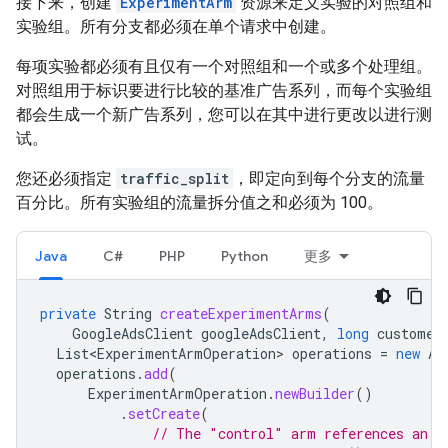
接下来，创建
ExperimentArm
资源来定义实验的对照组和
实验组。所有分支都必须在单个请求中创建。
每项实验都必须有且仅有一个对照组和一个或多个处理组。
对照组用于标识要进行比较的基准广告系列，而每个实验组
都会生成一个新广告系列，您可以在其中进行更改以进行测
试。
您还必须指定
traffic_split
，即定向到每个分支的流量
百分比。所有实验组的流量拆分值之和必须为 100。
Java
C#
PHP
Python
更多
private
String
createExperimentArms
(
GoogleAdsClient
googleAdsClient
,
long
customer
List<ExperimentArmOperation>
operations
=
new
Ar
operations
.
add
(
ExperimentArmOperation
.
newBuilder
()
.
setCreate
(
// The "control" arm references an a