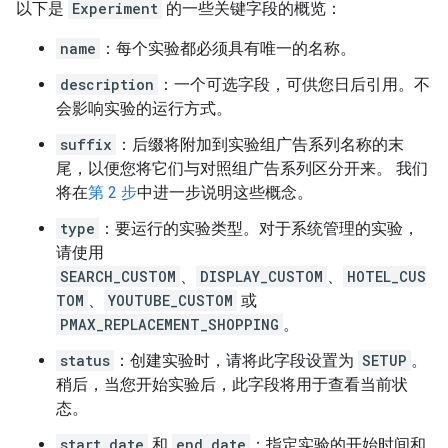
以下是
Experiment
的一些关键字段的概览：
name
：每个实验都必须具有唯一的名称。
description
：一个可选字段，可供您日后引用。不
会影响实验的运行方式。
suffix
：后缀将附加到实验组广告系列名称的末
尾，以便您将它们与对照组广告系列区分开来。 我们
将在
第 2 步
中进一步说明这些概念。
type
：要运行的实验类型。对于系统管理的实验，
请使用
SEARCH_CUSTOM
、
DISPLAY_CUSTOM
、
HOTEL_CUS
TOM
、
YOUTUBE_CUSTOM
或
PMAX_REPLACEMENT_SHOPPING
。
status
：创建实验时，请将此字段设置为
SETUP
。
稍后，当您开始实验后，此字段将用于查看当前状
态。
start_date
和
end_date
：指定实验的开始时间和