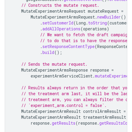
// Constructs the mutate request.
MutateExperimentArmsRequest
mutateRequest
=
MutateExperimentArmsRequest
.
newBuilder
()
.
setCustomerId
(
Long
.
toString
(
customerI
.
addAllOperations
(
operations
)
// We want to fetch the draft campaign
// to do that is to have the response r
.
setResponseContentType
(
ResponseConten
.
build
();
// Sends the mutate request.
MutateExperimentArmsResponse
response
=
experimentArmServiceClient
.
mutateExperimen
// Results always return in the order that you
// the treatment arm last, it will be the last
// treatment arm, you can always filter the qu
// `experiment_arm.control = false`.
MutateExperimentArmResult
controlArmResult
=
r
MutateExperimentArmResult
treatmentArmResult
=
response
.
getResults
(
response
.
getResultsCou