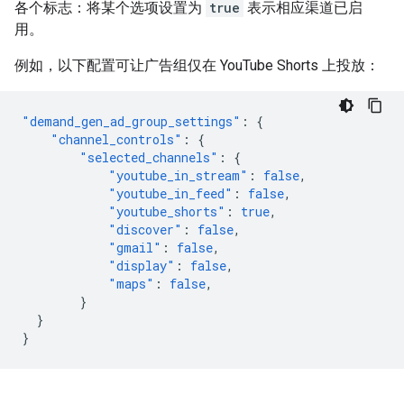
各个标志：将某个选项设置为
true
表示相应渠道已启
用。
例如，以下配置可让广告组仅在 YouTube Shorts 上投放：
"demand_gen_ad_group_settings"
:
{
"channel_controls"
:
{
"selected_channels"
:
{
"youtube_in_stream"
:
false
,
"youtube_in_feed"
:
false
,
"youtube_shorts"
:
true
,
"discover"
:
false
,
"gmail"
:
false
,
"display"
:
false
,
"maps"
:
false
,
}
}
}