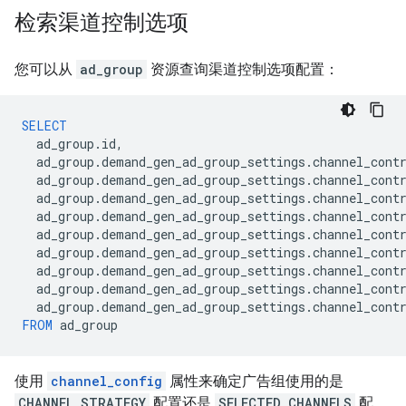
检索渠道控制选项
您可以从
ad_group
资源查询渠道控制选项配置：
SELECT
ad_group
.
id
,
ad_group
.
demand_gen_ad_group_settings
.
channel_cont
ad_group
.
demand_gen_ad_group_settings
.
channel_cont
ad_group
.
demand_gen_ad_group_settings
.
channel_cont
ad_group
.
demand_gen_ad_group_settings
.
channel_cont
ad_group
.
demand_gen_ad_group_settings
.
channel_cont
ad_group
.
demand_gen_ad_group_settings
.
channel_cont
ad_group
.
demand_gen_ad_group_settings
.
channel_cont
ad_group
.
demand_gen_ad_group_settings
.
channel_cont
ad_group
.
demand_gen_ad_group_settings
.
channel_cont
FROM
ad_group
使用
channel_config
属性来确定广告组使用的是
CHANNEL_STRATEGY
配置还是
SELECTED_CHANNELS
配