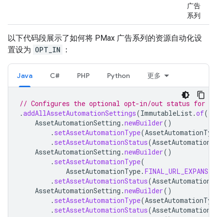
广告
系列
以下代码段展示了如何将 PMax 广告系列的资源自动化设
置设为
OPT_IN
：
Java
C#
PHP
Python
更多
// Configures the optional opt-in/out status for a
.
addAllAssetAutomationSettings
(
ImmutableList
.
of
(
AssetAutomationSetting
.
newBuilder
()
.
setAssetAutomationType
(
AssetAutomationTyp
.
setAssetAutomationStatus
(
AssetAutomationS
AssetAutomationSetting
.
newBuilder
()
.
setAssetAutomationType
(
AssetAutomationType
.
FINAL_URL_EXPANSIO
.
setAssetAutomationStatus
(
AssetAutomationS
AssetAutomationSetting
.
newBuilder
()
.
setAssetAutomationType
(
AssetAutomationTyp
.
setAssetAutomationStatus
(
AssetAutomationS