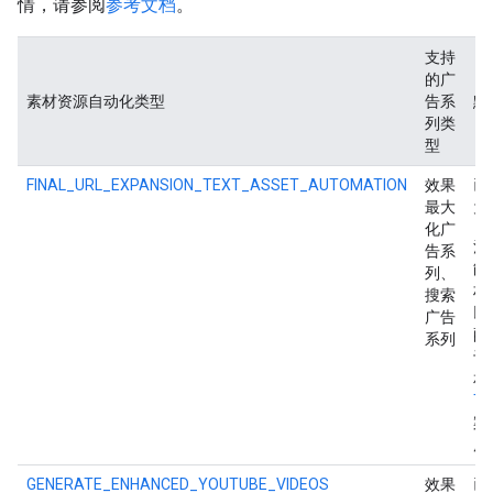
情，请参阅
参考文档
。
支持
的广
素材资源自动化类型
告系
默
列类
型
FINAL_URL_EXPANSION_TEXT_ASSET_AUTOMATION
效果
已
最大
为
化广
注
告系
能
列、
材
搜索
以
广告
配
系列
于
相
TE
案
广
GENERATE_ENHANCED_YOUTUBE_VIDEOS
效果
已