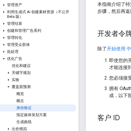
本指南介绍了
管理资产
步骤，然后再返
利用生成式 AI 创建素材资源（不公开
Beta 版）
管理结算
创建和管理广告系列
开发者令牌和
管理转化
管理受众群体
除了
开始使用 
批处理
优化广告
即使您的开
优化和建议
才能连接
关键字规划
您必须接受《
实验
覆盖面预测
拥有 OA
概览
成，以下
概念
身份验证
指定媒体策划方案
客户 ID
生成曲线
出价模拟