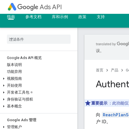
Ads API
指南
参考文档
库和示例
政策
支持
误。
Google Ads API 概览
版本说明
首页
产品
G
功能弃用
视频指南
Authent
开始使用
开发者工具包 ⭐
身份验证与授权
重要提示
：此功能仅
基本概念
向
ReachPlanS
Google Ads 管理
户 ID。
管理账户