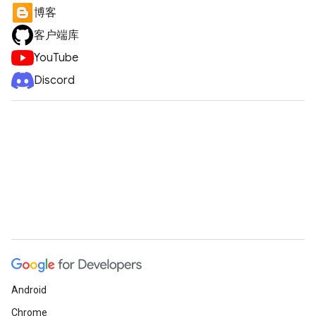
博客
客户端库
YouTube
Discord
Android
Chrome