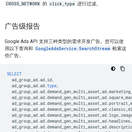
CROSS_NETWORK
的
click_type
进行过滤。
广告级报告
Google Ads API 支持三种类型的需求开发广告。您可以使
用以下查询和
GoogleAdsService.SearchStream
检索这
些广告。
SELECT
ad_group_ad
.
ad
.
id
,
ad_group_ad
.
ad
.
type
,
ad_group_ad
.
ad
.
demand_gen_multi_asset_ad
.
marketing
ad_group_ad
.
ad
.
demand_gen_multi_asset_ad
.
square_ma
ad_group_ad
.
ad
.
demand_gen_multi_asset_ad
.
portrait_
ad_group_ad
.
ad
.
demand_gen_multi_asset_ad
.
classic_d
ad_group_ad
.
ad
.
demand_gen_multi_asset_ad
.
logo_imag
ad_group_ad
.
ad
.
demand_gen_multi_asset_ad
.
headlines
ad_group_ad
.
ad
.
demand_gen_multi_asset_ad
.
descripti