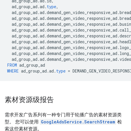
ad_group_ad
.
ad
.
id
,
ad_group_ad
.
ad
.
type
,
ad_group_ad
.
ad
.
demand_gen_video_responsive_ad
.
brea
ad_group_ad
.
ad
.
demand_gen_video_responsive_ad
.
brea
ad_group_ad
.
ad
.
demand_gen_video_responsive_ad
.
busi
ad_group_ad
.
ad
.
demand_gen_video_responsive_ad
.
call
ad_group_ad
.
ad
.
demand_gen_video_responsive_ad
.
desc
ad_group_ad
.
ad
.
demand_gen_video_responsive_ad
.
head
ad_group_ad
.
ad
.
demand_gen_video_responsive_ad
.
logo
ad_group_ad
.
ad
.
demand_gen_video_responsive_ad
.
long
ad_group_ad
.
ad
.
demand_gen_video_responsive_ad
.
vide
FROM
ad_group_ad
WHERE
ad_group_ad
.
ad
.
type
=
DEMAND_GEN_VIDEO_RESPONS
素材资源级报告
需求开发广告系列有一种专门用于轮播广告的素材资源类
型。 您可以使用
GoogleAdsService.SearchStream
检
索这些素材资源。