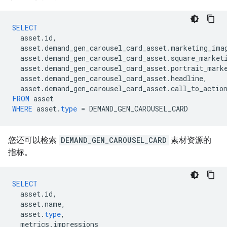
SELECT
asset
.
id
,
asset
.
demand_gen_carousel_card_asset
.
marketing_ima
asset
.
demand_gen_carousel_card_asset
.
square_market
asset
.
demand_gen_carousel_card_asset
.
portrait_mark
asset
.
demand_gen_carousel_card_asset
.
headline
,
asset
.
demand_gen_carousel_card_asset
.
call_to_actio
FROM
asset
WHERE
asset
.
type
=
DEMAND_GEN_CAROUSEL_CARD
您还可以检索
DEMAND_GEN_CAROUSEL_CARD
素材资源的
指标。
SELECT
asset
.
id
,
asset
.
name
,
asset
.
type
,
metrics
.
impressions