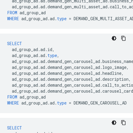
ad_group_ad
.
ad
.
demand_gen_multi_asset_ad
.
business_
ad_group_ad
.
ad
.
demand_gen_multi_asset_ad
.
call_to_a
FROM
ad_group_ad
WHERE
ad_group_ad
.
ad
.
type
=
DEMAND_GEN_MULTI_ASSET_A
SELECT
ad_group_ad
.
ad
.
id
,
ad_group_ad
.
ad
.
type
,
ad_group_ad
.
ad
.
demand_gen_carousel_ad
.
business_nam
ad_group_ad
.
ad
.
demand_gen_carousel_ad
.
logo_image
,
ad_group_ad
.
ad
.
demand_gen_carousel_ad
.
headline
,
ad_group_ad
.
ad
.
demand_gen_carousel_ad
.
description
,
ad_group_ad
.
ad
.
demand_gen_carousel_ad
.
call_to_acti
ad_group_ad
.
ad
.
demand_gen_carousel_ad
.
carousel_car
FROM
ad_group_ad
WHERE
ad_group_ad
.
ad
.
type
=
DEMAND_GEN_CAROUSEL_AD
SELECT