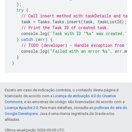
};
try
{
// Call insert method with taskDetails and tas
task
=
Tasks
.
Tasks
.
insert
(
task
,
taskListId
);
// Print the Task ID of created task.
console
.
log
(
'Task with ID "%s" was created.'
,
}
catch
(
err
)
{
// TODO (developer) - Handle exception from Ta
console
.
log
(
"Failed with an error %s"
,
err
.
mes
}
}
Exceto em caso de indicação contrária, o conteúdo desta página é
licenciado de acordo com a
Licença de atribuição 4.0 do Creative
Commons
, e as amostras de código são licenciadas de acordo com a
Licença Apache 2.0
. Para mais detalhes, consulte as
políticas do site do
Google Developers
. Java é uma marca registrada da Oracle e/ou
afiliadas.
Última atualização 2026-05-05 UTC.