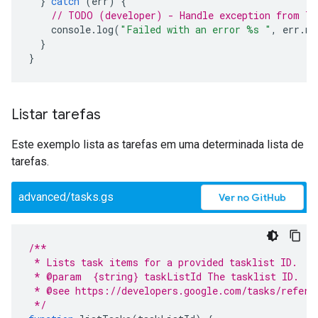
}
catch
(
err
)
{
// TODO (developer) - Handle exception from Ta
console
.
log
(
"Failed with an error %s "
,
err
.
me
}
}
Listar tarefas
Este exemplo lista as tarefas em uma determinada lista de
tarefas.
advanced/tasks.gs
Ver no GitHub
/**
 * Lists task items for a provided tasklist ID.
 * @param  {string} taskListId The tasklist ID.
 * @see https://developers.google.com/tasks/refere
 */