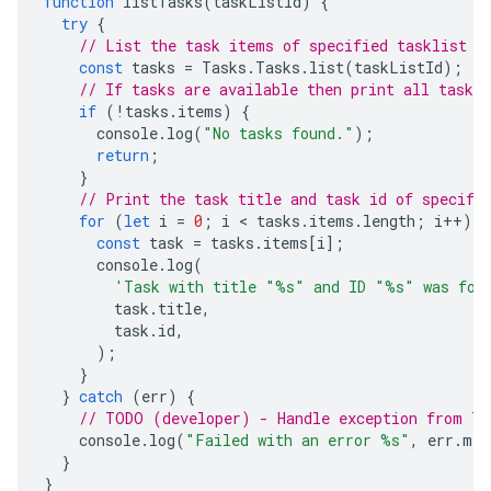
function
listTasks
(
taskListId
)
{
try
{
// List the task items of specified tasklist u
const
tasks
=
Tasks
.
Tasks
.
list
(
taskListId
);
// If tasks are available then print all task o
if
(
!
tasks
.
items
)
{
console
.
log
(
"No tasks found."
);
return
;
}
// Print the task title and task id of specifi
for
(
let
i
=
0
;
i
 < 
tasks
.
items
.
length
;
i
++
)
{
const
task
=
tasks
.
items
[
i
];
console
.
log
(
'Task with title "%s" and ID "%s" was fou
task
.
title
,
task
.
id
,
);
}
}
catch
(
err
)
{
// TODO (developer) - Handle exception from Ta
console
.
log
(
"Failed with an error %s"
,
err
.
mes
}
}