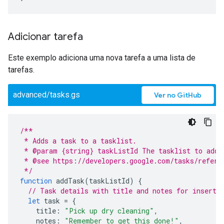
Adicionar tarefa
Este exemplo adiciona uma nova tarefa a uma lista de
tarefas.
advanced/tasks.gs
Ver no GitHub
/**
 * Adds a task to a tasklist.
 * @param {string} taskListId The tasklist to add 
 * @see https://developers.google.com/tasks/refere
 */
function
addTask
(
taskListId
)
{
// Task details with title and notes for inserti
let
task
=
{
title
:
"Pick up dry cleaning"
,
notes
:
"Remember to get this done!"
,