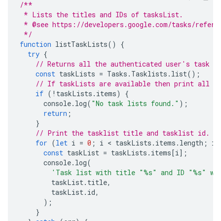
/**
 * Lists the titles and IDs of tasksList.
 * @see https://developers.google.com/tasks/refere
 */
function
listTaskLists
()
{
try
{
// Returns all the authenticated user's task l
const
taskLists
=
Tasks
.
Tasklists
.
list
();
// If taskLists are available then print all t
if
(
!
taskLists
.
items
)
{
console
.
log
(
"No task lists found."
);
return
;
}
// Print the tasklist title and tasklist id.
for
(
let
i
=
0
;
i
 < 
taskLists
.
items
.
length
;
i
+
const
taskList
=
taskLists
.
items
[
i
];
console
.
log
(
'Task list with title "%s" and ID "%s" wa
taskList
.
title
,
taskList
.
id
,
);
}