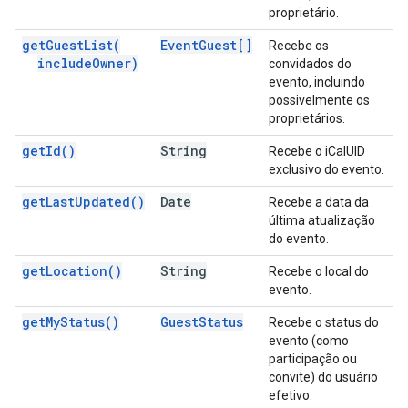
proprietário.
get
Guest
List(
Event
Guest[]
Recebe os
include
Owner)
convidados do
evento, incluindo
possivelmente os
proprietários.
get
Id(
)
String
Recebe o iCalUID
exclusivo do evento.
get
Last
Updated(
)
Date
Recebe a data da
última atualização
do evento.
get
Location(
)
String
Recebe o local do
evento.
get
My
Status(
)
Guest
Status
Recebe o status do
evento (como
participação ou
convite) do usuário
efetivo.