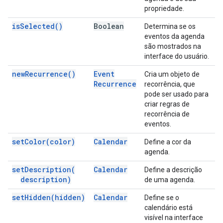
propriedade.
is
Selected(
)
Boolean
Determina se os
eventos da agenda
são mostrados na
interface do usuário.
new
Recurrence(
)
Event
Cria um objeto de
Recurrence
recorrência, que
pode ser usado para
criar regras de
recorrência de
eventos.
set
Color(
color)
Calendar
Define a cor da
agenda.
set
Description(
Calendar
Define a descrição
description)
de uma agenda.
set
Hidden(
hidden)
Calendar
Define se o
calendário está
visível na interface