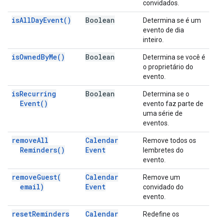
convidados.
is
All
Day
Event(
)
Boolean
Determina se é um
evento de dia
inteiro.
is
Owned
By
Me(
)
Boolean
Determina se você é
o proprietário do
evento.
is
Recurring
Boolean
Determina se o
Event(
)
evento faz parte de
uma série de
eventos.
remove
All
Calendar
Remove todos os
Reminders(
)
Event
lembretes do
evento.
remove
Guest(
Calendar
Remove um
email)
Event
convidado do
evento.
reset
Reminders
Calendar
Redefine os