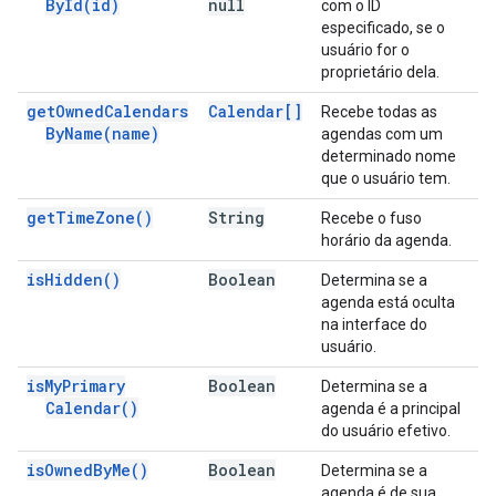
By
Id(
id)
null
com o ID
especificado, se o
usuário for o
proprietário dela.
get
Owned
Calendars
Calendar[]
Recebe todas as
By
Name(
name)
agendas com um
determinado nome
que o usuário tem.
get
Time
Zone(
)
String
Recebe o fuso
horário da agenda.
is
Hidden(
)
Boolean
Determina se a
agenda está oculta
na interface do
usuário.
is
My
Primary
Boolean
Determina se a
Calendar(
)
agenda é a principal
do usuário efetivo.
is
Owned
By
Me(
)
Boolean
Determina se a
agenda é de sua