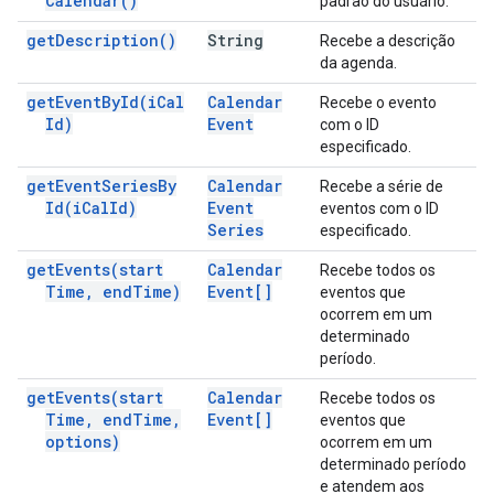
Calendar(
)
padrão do usuário.
get
Description(
)
String
Recebe a descrição
da agenda.
get
Event
By
Id(
i
Cal
Calendar
Recebe o evento
Id)
Event
com o ID
especificado.
get
Event
Series
By
Calendar
Recebe a série de
Id(
i
Cal
Id)
Event
eventos com o ID
Series
especificado.
get
Events(
start
Calendar
Recebe todos os
Time
,
end
Time)
Event[]
eventos que
ocorrem em um
determinado
período.
get
Events(
start
Calendar
Recebe todos os
Time
,
end
Time
,
Event[]
eventos que
options)
ocorrem em um
determinado período
e atendem aos