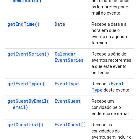
Reminders(
)
de minuto de todos
os lembretes por e-
mail do evento.
get
End
Time(
)
Date
Recebe a data e a
hora em que o
evento da agenda
termina.
get
Event
Series(
)
Calendar
Recebe a série de
Event
Series
eventos recorrentes
a que este evento
pertence.
get
Event
Type(
)
Event
Type
Event
Recebe o
Type
deste evento.
get
Guest
By
Email(
Event
Guest
Recebe um
email)
convidado pelo
endereço de e-mail.
get
Guest
List(
)
Event
Guest[]
Recebe os
convidados do
evento, sem incluir o