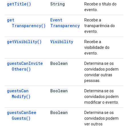
get
Title(
)
String
Recebe o título do
evento.
get
Event
Recebe a
Transparency(
)
Transparency
transparência do
evento.
get
Visibility(
)
Visibility
Recebe a
visibilidade do
evento.
guests
Can
Invite
Boolean
Determina se os
Others(
)
convidados podem
convidar outras
pessoas.
guests
Can
Boolean
Determina se os
Modify(
)
convidados podem
modificar o evento.
guests
Can
See
Boolean
Determina se os
Guests(
)
convidados podem
ver outros