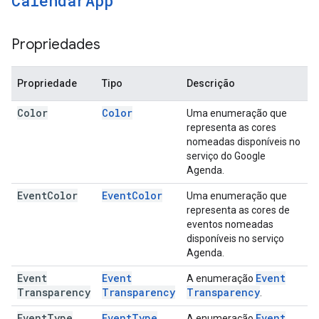
Calendar
App
Propriedades
Propriedade
Tipo
Descrição
Color
Color
Uma enumeração que
representa as cores
nomeadas disponíveis no
serviço do Google
Agenda.
Event
Color
Event
Color
Uma enumeração que
representa as cores de
eventos nomeadas
disponíveis no serviço
Agenda.
Event
Event
Event
A enumeração
Transparency
Transparency
Transparency
.
Event
Type
Event
Type
Event
A enumeração