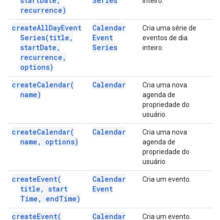
start
Date
,
Series
inteiro.
recurrence)
create
All
Day
Event
Calendar
Cria uma série de
Series(
title
,
Event
eventos de dia
start
Date
,
Series
inteiro.
recurrence
,
options)
create
Calendar(
Calendar
Cria uma nova
name)
agenda de
propriedade do
usuário.
create
Calendar(
Calendar
Cria uma nova
name
,
options)
agenda de
propriedade do
usuário.
create
Event(
Calendar
Cria um evento.
title
,
start
Event
Time
,
end
Time)
create
Event(
Calendar
Cria um evento.