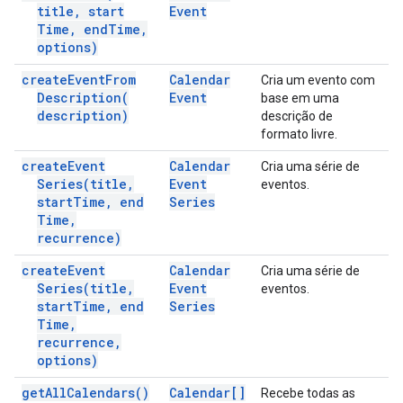
title
,
start
Event
Time
,
end
Time
,
options)
create
Event
From
Calendar
Cria um evento com
Description(
Event
base em uma
description)
descrição de
formato livre.
create
Event
Calendar
Cria uma série de
Series(
title
,
Event
eventos.
start
Time
,
end
Series
Time
,
recurrence)
create
Event
Calendar
Cria uma série de
Series(
title
,
Event
eventos.
start
Time
,
end
Series
Time
,
recurrence
,
options)
get
All
Calendars(
)
Calendar[]
Recebe todas as