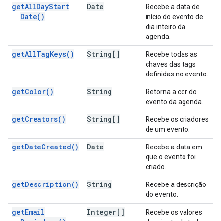
get
All
Day
Start
Date
Recebe a data de
Date(
)
início do evento de
dia inteiro da
agenda.
get
All
Tag
Keys(
)
String[]
Recebe todas as
chaves das tags
definidas no evento.
get
Color(
)
String
Retorna a cor do
evento da agenda.
get
Creators(
)
String[]
Recebe os criadores
de um evento.
get
Date
Created(
)
Date
Recebe a data em
que o evento foi
criado.
get
Description(
)
String
Recebe a descrição
do evento.
get
Email
Integer[]
Recebe os valores