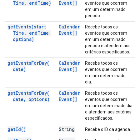
Time
,
end
Time)
Event[]
eventos que ocorrem
em um determinado
período.
get
Events(
start
Calendar
Recebe todos os
Time
,
end
Time
,
Event[]
eventos que ocorrem
options)
em um determinado
período e atendem aos
critérios especificados.
get
Events
For
Day(
Calendar
Recebe todos os
date)
Event[]
eventos que ocorrem
em um determinado
dia.
get
Events
For
Day(
Calendar
Recebe todos os
date
,
options)
Event[]
eventos que ocorrem
em um determinado dia
e atendem aos critérios
especificados.
get
Id(
)
String
Recebe o ID da agenda.