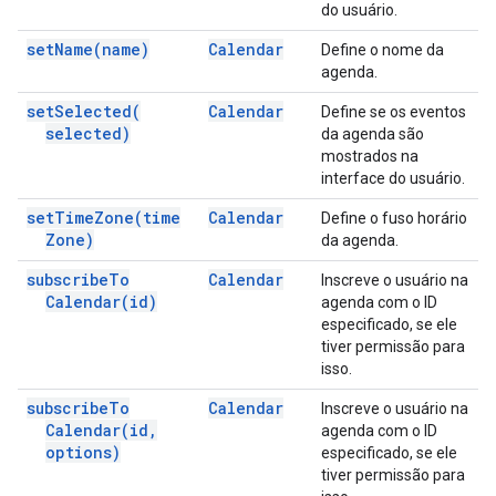
do usuário.
set
Name(
name)
Calendar
Define o nome da
agenda.
set
Selected(
Calendar
Define se os eventos
selected)
da agenda são
mostrados na
interface do usuário.
set
Time
Zone(
time
Calendar
Define o fuso horário
Zone)
da agenda.
subscribe
To
Calendar
Inscreve o usuário na
Calendar(
id)
agenda com o ID
especificado, se ele
tiver permissão para
isso.
subscribe
To
Calendar
Inscreve o usuário na
Calendar(
id
,
agenda com o ID
options)
especificado, se ele
tiver permissão para