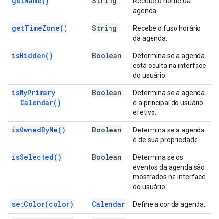
get
Name(
)
String
Recebe o nome da
agenda.
get
Time
Zone(
)
String
Recebe o fuso horário
da agenda.
is
Hidden(
)
Boolean
Determina se a agenda
está oculta na interface
do usuário.
is
My
Primary
Boolean
Determina se a agenda
Calendar(
)
é a principal do usuário
efetivo.
is
Owned
By
Me(
)
Boolean
Determina se a agenda
é de sua propriedade.
is
Selected(
)
Boolean
Determina se os
eventos da agenda são
mostrados na interface
do usuário.
set
Color(
color)
Calendar
Define a cor da agenda.