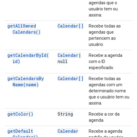
agendas que o
usuário tem ou
assina.
get
All
Owned
Calendar[]
Recebe todas as
Calendars(
)
agendas que
pertencem ao
usuário.
get
Calendar
By
Id(
Calendar
|
Recebe a agenda
id)
null
com o ID
especificado.
get
Calendars
By
Calendar[]
Recebe todas as
Name(
name)
agendas com um
determinado nome
que o usuário tem ou
assina.
get
Color(
)
String
Recebe a cor da
agenda.
get
Default
Calendar
Recebe a agenda