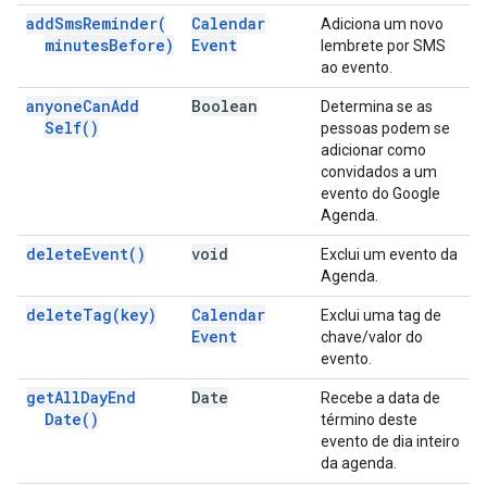
add
Sms
Reminder(
Calendar
Adiciona um novo
minutes
Before)
Event
lembrete por SMS
ao evento.
anyone
Can
Add
Boolean
Determina se as
Self(
)
pessoas podem se
adicionar como
convidados a um
evento do Google
Agenda.
delete
Event(
)
void
Exclui um evento da
Agenda.
delete
Tag(
key)
Calendar
Exclui uma tag de
Event
chave/valor do
evento.
get
All
Day
End
Date
Recebe a data de
Date(
)
término deste
evento de dia inteiro
da agenda.