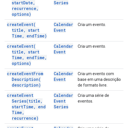
start
Date
,
Series
recurrence
,
options)
create
Event(
Calendar
Cria um evento.
title
,
start
Event
Time
,
end
Time)
create
Event(
Calendar
Cria um evento.
title
,
start
Event
Time
,
end
Time
,
options)
create
Event
From
Calendar
Cria um evento com
Description(
Event
base em uma descrição
description)
de formato livre.
create
Event
Calendar
Cria uma série de
Series(
title
,
Event
eventos.
start
Time
,
end
Series
Time
,
recurrence)