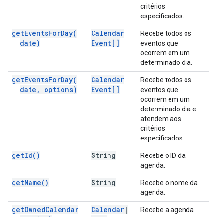
critérios
especificados.
get
Events
For
Day(
Calendar
Recebe todos os
date)
Event[]
eventos que
ocorrem em um
determinado dia.
get
Events
For
Day(
Calendar
Recebe todos os
date
,
options)
Event[]
eventos que
ocorrem em um
determinado dia e
atendem aos
critérios
especificados.
get
Id(
)
String
Recebe o ID da
agenda.
get
Name(
)
String
Recebe o nome da
agenda.
get
Owned
Calendar
Calendar
|
Recebe a agenda