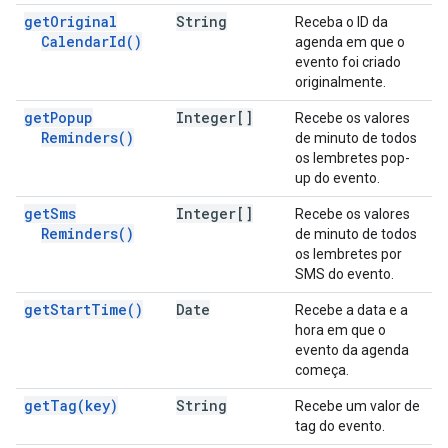
get
Original
String
Receba o ID da
Calendar
Id(
)
agenda em que o
evento foi criado
originalmente.
get
Popup
Integer[]
Recebe os valores
Reminders(
)
de minuto de todos
os lembretes pop-
up do evento.
get
Sms
Integer[]
Recebe os valores
Reminders(
)
de minuto de todos
os lembretes por
SMS do evento.
get
Start
Time(
)
Date
Recebe a data e a
hora em que o
evento da agenda
começa.
get
Tag(
key)
String
Recebe um valor de
tag do evento.