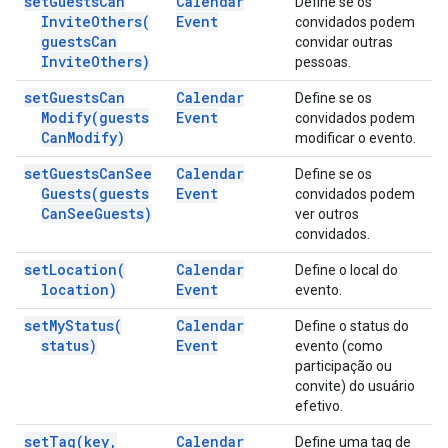
set
Guests
Can
Calendar
Define se os
Invite
Others(
Event
convidados podem
guests
Can
convidar outras
Invite
Others)
pessoas.
set
Guests
Can
Calendar
Define se os
Modify(
guests
Event
convidados podem
Can
Modify)
modificar o evento.
set
Guests
Can
See
Calendar
Define se os
Guests(
guests
Event
convidados podem
Can
See
Guests)
ver outros
convidados.
set
Location(
Calendar
Define o local do
location)
Event
evento.
set
My
Status(
Calendar
Define o status do
status)
Event
evento (como
participação ou
convite) do usuário
efetivo.
set
Tag(
key
,
Calendar
Define uma tag de