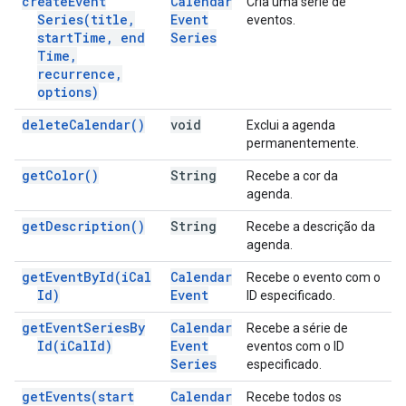
create
Event
Calendar
Cria uma série de
Series(
title
,
Event
eventos.
start
Time
,
end
Series
Time
,
recurrence
,
options)
delete
Calendar(
)
void
Exclui a agenda
permanentemente.
get
Color(
)
String
Recebe a cor da
agenda.
get
Description(
)
String
Recebe a descrição da
agenda.
get
Event
By
Id(
i
Cal
Calendar
Recebe o evento com o
Id)
Event
ID especificado.
get
Event
Series
By
Calendar
Recebe a série de
Id(
i
Cal
Id)
Event
eventos com o ID
Series
especificado.
get
Events(
start
Calendar
Recebe todos os