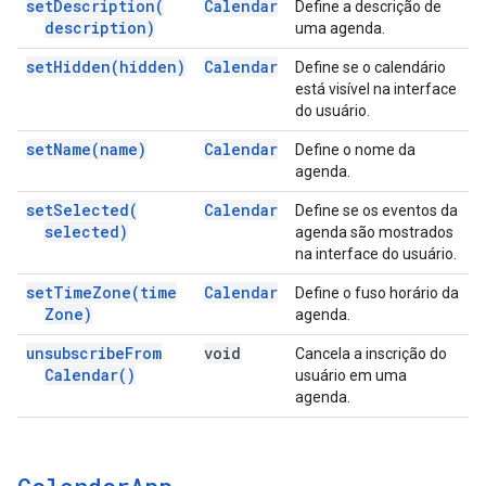
set
Description(
Calendar
Define a descrição de
description)
uma agenda.
set
Hidden(
hidden)
Calendar
Define se o calendário
está visível na interface
do usuário.
set
Name(
name)
Calendar
Define o nome da
agenda.
set
Selected(
Calendar
Define se os eventos da
selected)
agenda são mostrados
na interface do usuário.
set
Time
Zone(
time
Calendar
Define o fuso horário da
Zone)
agenda.
unsubscribe
From
void
Cancela a inscrição do
Calendar(
)
usuário em uma
agenda.