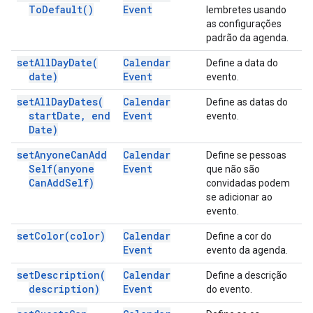
To
Default(
)
Event
lembretes usando
as configurações
padrão da agenda.
set
All
Day
Date(
Calendar
Define a data do
date)
Event
evento.
set
All
Day
Dates(
Calendar
Define as datas do
start
Date
,
end
Event
evento.
Date)
set
Anyone
Can
Add
Calendar
Define se pessoas
Self(
anyone
Event
que não são
Can
Add
Self)
convidadas podem
se adicionar ao
evento.
set
Color(
color)
Calendar
Define a cor do
Event
evento da agenda.
set
Description(
Calendar
Define a descrição
description)
Event
do evento.