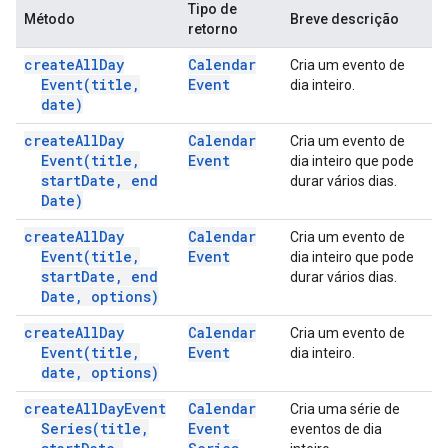
Tipo de
Método
Breve descrição
retorno
create
All
Day
Calendar
Cria um evento de
Event(
title
,
Event
dia inteiro.
date)
create
All
Day
Calendar
Cria um evento de
Event(
title
,
Event
dia inteiro que pode
start
Date
,
end
durar vários dias.
Date)
create
All
Day
Calendar
Cria um evento de
Event(
title
,
Event
dia inteiro que pode
start
Date
,
end
durar vários dias.
Date
,
options)
create
All
Day
Calendar
Cria um evento de
Event(
title
,
Event
dia inteiro.
date
,
options)
create
All
Day
Event
Calendar
Cria uma série de
Series(
title
,
Event
eventos de dia