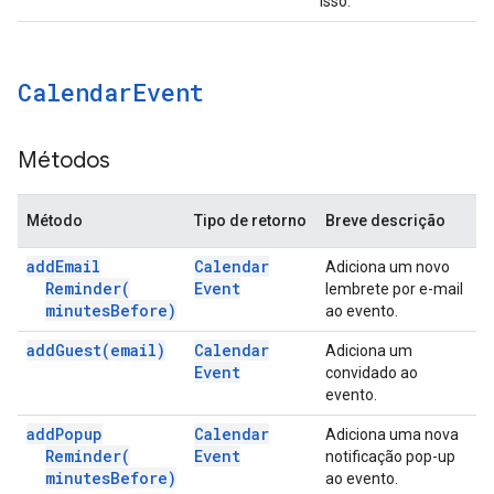
isso.
Calendar
Event
Métodos
Método
Tipo de retorno
Breve descrição
add
Email
Calendar
Adiciona um novo
Reminder(
Event
lembrete por e-mail
minutes
Before)
ao evento.
add
Guest(
email)
Calendar
Adiciona um
Event
convidado ao
evento.
add
Popup
Calendar
Adiciona uma nova
Reminder(
Event
notificação pop-up
minutes
Before)
ao evento.