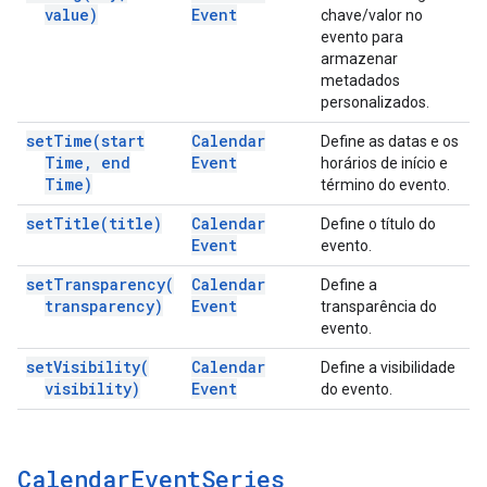
value)
Event
chave/valor no
evento para
armazenar
metadados
personalizados.
set
Time(
start
Calendar
Define as datas e os
Time
,
end
Event
horários de início e
Time)
término do evento.
set
Title(
title)
Calendar
Define o título do
Event
evento.
set
Transparency(
Calendar
Define a
transparency)
Event
transparência do
evento.
set
Visibility(
Calendar
Define a visibilidade
visibility)
Event
do evento.
Calendar
Event
Series