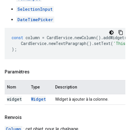
SelectionInput
DateTimePicker
const
column
=
CardService
.
newColumn
().
addWidget
(
CardService
.
newTextParagraph
().
setText
(
'This i
);
Paramètres
Nom
Type
Description
widget
Widget
Widget à ajouter à la colonne.
Renvois
Column
: cet objet, pour le chaînage.