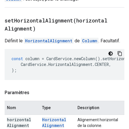
setHorizontalAlignment(
horizontal
Alignment)
Définit le
HorizontalAlignment
de
Column
. Facultatif.
const
column
=
CardService
.
newColumn
().
setHorizont
CardService
.
HorizontalAlignment
.
CENTER
,
);
Paramètres
Nom
Type
Description
horizontal
Horizontal
Alignement horizontal
Alignment
Alignment
de la colonne.