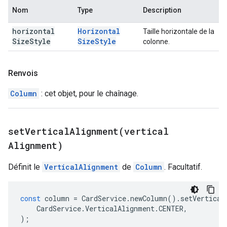
Nom
Type
Description
horizontal
Horizontal
Taille horizontale de la
Size
Style
Size
Style
colonne.
Renvois
Column
: cet objet, pour le chaînage.
setVerticalAlignment(
vertical
Alignment)
Définit le
VerticalAlignment
de
Column
. Facultatif.
const
column
=
CardService
.
newColumn
().
setVertical
CardService
.
VerticalAlignment
.
CENTER
,
);