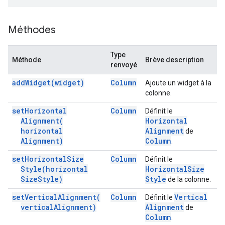
Méthodes
Type
Méthode
Brève description
renvoyé
add
Widget(
widget)
Column
Ajoute un widget à la
colonne.
set
Horizontal
Column
Définit le
Alignment(
Horizontal
horizontal
Alignment
de
Alignment)
Column
.
set
Horizontal
Size
Column
Définit le
Style(
horizontal
Horizontal
Size
Size
Style)
Style
de la colonne.
set
Vertical
Alignment(
Column
Vertical
Définit le
vertical
Alignment)
Alignment
de
Column
.