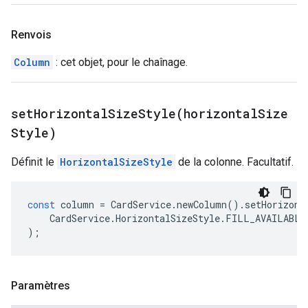
Renvois
Column
: cet objet, pour le chaînage.
setHorizontalSizeStyle(
horizontal
Size
Style)
Définit le
HorizontalSizeStyle
de la colonne. Facultatif.
const
column
=
CardService
.
newColumn
().
setHorizont
CardService
.
HorizontalSizeStyle
.
FILL_AVAILABLE
);
Paramètres