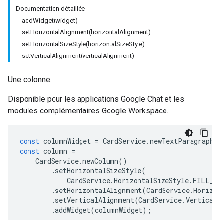
Documentation détaillée
addWidget(widget)
setHorizontalAlignment(horizontalAlignment)
setHorizontalSizeStyle(horizontalSizeStyle)
setVerticalAlignment(verticalAlignment)
Une colonne.
Disponible pour les applications Google Chat et les
modules complémentaires Google Workspace.
const
columnWidget
=
CardService
.
newTextParagraph
(
const
column
=
CardService
.
newColumn
()
.
setHorizontalSizeStyle
(
CardService
.
HorizontalSizeStyle
.
FILL_A
.
setHorizontalAlignment
(
CardService
.
Horizo
.
setVerticalAlignment
(
CardService
.
Vertical
.
addWidget
(
columnWidget
);