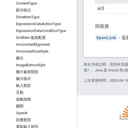
Content
Type
url
顯示樣式
Drive
Item
Type
Expression
Data
Action
Type
回攻員
Expression
Data
Condition
Type
OpenLink
- 
Grid
Item 版面配置
Horizontal
Alignment
Horizontal
Size
Style
圖示
除非另有註明，否則本頁
Image
Button
Style
策
》。Java 是 Oracl
圖片裁剪類型
圖片樣式
上次更新時間：2026-04-1
輸入類型
互動
負載指標
關閉
Open
A
回應類型
網誌
選取輸入類型