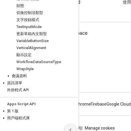
閱讀 Google Workspace 開發
使用 
狀態
人員網誌
切換控制項類型
文字按鈕樣式
Text
Input
Mode
適用於開發人員的 Google Workspace
更新草稿內文類型
Variable
Button
Size
平台總覽
Vertical
Alignment
開發人員產品
顯示設定
版本資訊
Workflow
Data
Source
Type
Wrap
Style
開發人員支援服務
會議資料
服務條款
資訊清單
外掛程式 API
Apps Script API
Android
Chrome
Firebase
Google Cloud
第 1 版
用戶端程式庫
條款
隱私權
ICP证合字B2-20070004号
Manage cookies