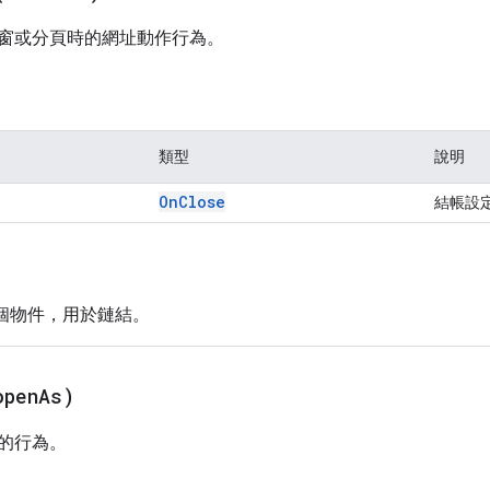
窗或分頁時的網址動作行為。
類型
說明
On
Close
結帳設
這個物件，用於鏈結。
open
As)
的行為。