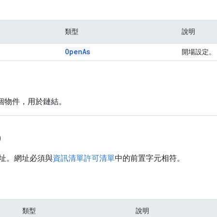
類型
說明
Open
As
開場設定。
這個物件，用於鏈結。
)
址。網址必須與
資訊清單許可清單
中的前置字元相符。
類型
說明