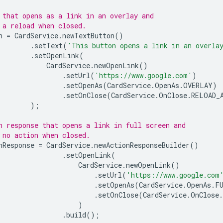
 that opens as a link in an overlay and
 a reload when closed.
n
=
CardService
.
newTextButton
()
.
setText
(
'This button opens a link in an overla
.
setOpenLink
(
CardService
.
newOpenLink
()
.
setUrl
(
'https://www.google.com'
)
.
setOpenAs
(
CardService
.
OpenAs
.
OVERLAY
)
.
setOnClose
(
CardService
.
OnClose
.
RELOAD_
);
n response that opens a link in full screen and
 no action when closed.
nResponse
=
CardService
.
newActionResponseBuilder
()
.
setOpenLink
(
CardService
.
newOpenLink
()
.
setUrl
(
'https://www.google.com
.
setOpenAs
(
CardService
.
OpenAs
.
F
.
setOnClose
(
CardService
.
OnClose
.
)
.
build
();