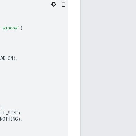
y window'
)
ADD_ON
),
'
)
ULL_SIZE
)
NOTHING
),