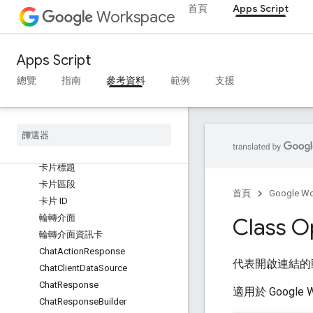
AuthorizationException
首頁
Apps Script
Workspace
框線樣式
按鈕
按鈕集
Apps Script
CalendarEventActionResponse
總覽
指南
參考資料
範例
支援
Calendar
Event
Action
Response
Builder
卡片
資訊卡動作
卡片建構工具
卡片標題
卡片區段
首頁
Google W
卡片 ID
輪轉介面
Class 
輪轉介面資訊卡
Chat
Action
Response
代表開啟連結的
Chat
Client
Data
Source
Chat
Response
適用於 Google 
Chat
Response
Builder