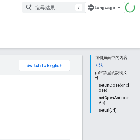
/
這個頁面中的內容
。
方法
內容詳盡的說明文
件
setOnClose(onCl
ose)
setOpenAs(open
As)
setUrl(url)