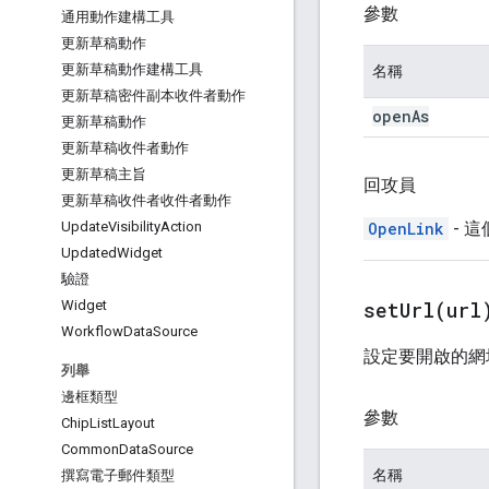
參數
通用動作建構工具
更新草稿動作
更新草稿動作建構工具
名稱
更新草稿密件副本收件者動作
open
As
更新草稿動作
更新草稿收件者動作
更新草稿主旨
回攻員
更新草稿收件者收件者動作
OpenLink
- 
Update
Visibility
Action
Updated
Widget
驗證
setUrl(
url
Widget
Workflow
Data
Source
設定要開啟的網
列舉
邊框類型
參數
Chip
List
Layout
Common
Data
Source
名稱
撰寫電子郵件類型