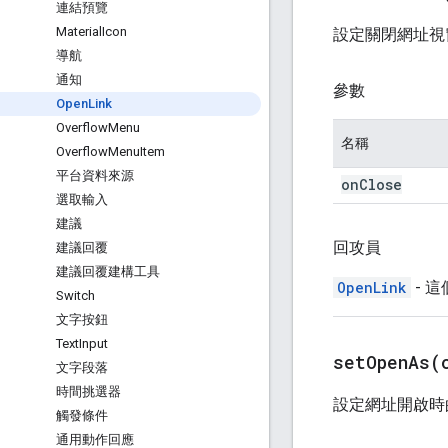
連結預覽
Material
Icon
設定關閉網址視
導航
通知
參數
Open
Link
Overflow
Menu
名稱
Overflow
Menu
Item
平台資料來源
on
Close
選取輸入
建議
回攻員
建議回覆
建議回覆建構工具
OpenLink
- 
Switch
文字按鈕
Text
Input
setOpenAs(
文字段落
時間挑選器
設定網址開啟時
觸發條件
通用動作回應