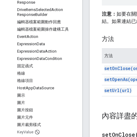
Response
Drive
Items
Selected
Action
注意：
如要在關閉
Response
Builder
結。如果連結已
編輯器檔案範圍動作回應
編輯器檔案範圍操作建構工具
Event
Action
方法
Expression
Data
Expression
Data
Action
方法
Expression
Data
Condition
固定函式
set
On
Close(
o
格線
set
Open
As(
op
格線項目
Host
App
Data
Source
set
Url(
url)
圖示
圖片
圖片按鈕
內容詳盡
圖片元件
圖片裁剪樣式
Key
Value
setOnClose