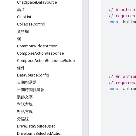
Chat
Space
Data
Source
// A button
晶片
// requires
Chip
List
const
butto
Collapse
Control
資料欄
欄
Common
Widget
Action
Compose
Action
Response
Compose
Action
Response
Builder
條件
Data
Source
Config
// An actio
// requires
日期挑選器
const
actio
日期時間挑選器
裝飾文字
對話方塊
對話方塊
分隔線
Drive
Data
Source
Spec
Drive
Items
Selected
Action