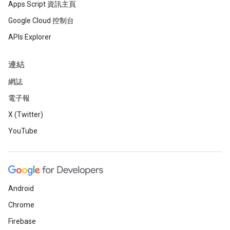
Apps Script 資訊主頁
Google Cloud 控制台
APIs Explorer
連結
網誌
電子報
X (Twitter)
YouTube
Android
Chrome
Firebase