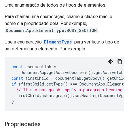
Uma enumeração de todos os tipos de elementos.
Para chamar uma enumeração, chame a classe mãe, o
nome e a propriedade dela. Por exemplo,
DocumentApp.ElementType.BODY_SECTION
.
Use a enumeração
ElementType
para verificar o tipo de
um determinado elemento. Por exemplo:
const
documentTab
=
DocumentApp
.
getActiveDocument
().
getActiveTab
()
const
firstChild
=
documentTab
.
getBody
().
getChild
(
if
(
firstChild
.
getType
()
===
DocumentApp
.
ElementTy
// It's a paragraph, apply a paragraph heading.
firstChild
.
asParagraph
().
setHeading
(
DocumentApp
.
}
Propriedades