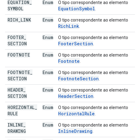
EQUATION
_
Enum
O tipo correspondente ao elemento
SYMBOL
Equation
Symbol
.
RICH
_
LINK
Enum
O tipo correspondente ao elemento
Rich
Link
.
FOOTER
_
Enum
O tipo correspondente ao elemento
SECTION
Footer
Section
.
FOOTNOTE
Enum
O tipo correspondente ao elemento
Footnote
.
FOOTNOTE
_
Enum
O tipo correspondente ao elemento
SECTION
Footnote
Section
.
HEADER
_
Enum
O tipo correspondente ao elemento
SECTION
Header
Section
.
HORIZONTAL
_
Enum
O tipo correspondente ao elemento
RULE
Horizontal
Rule
.
INLINE
_
Enum
O tipo correspondente ao elemento
DRAWING
Inline
Drawing
.