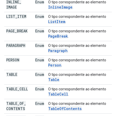
INLINE
_
Enum
O tipo correspondente ao elemento
IMAGE
Inline
Image
.
LIST
_
ITEM
Enum
O tipo correspondente ao elemento
List
Item
.
PAGE
_
BREAK
Enum
O tipo correspondente ao elemento
Page
Break
.
PARAGRAPH
Enum
O tipo correspondente ao elemento
Paragraph
.
PERSON
Enum
O tipo correspondente ao elemento
Person
.
TABLE
Enum
O tipo correspondente ao elemento
Table
.
TABLE
_
CELL
Enum
O tipo correspondente ao elemento
Table
Cell
.
TABLE
_
OF
_
Enum
O tipo correspondente ao elemento
CONTENTS
Table
Of
Contents
.