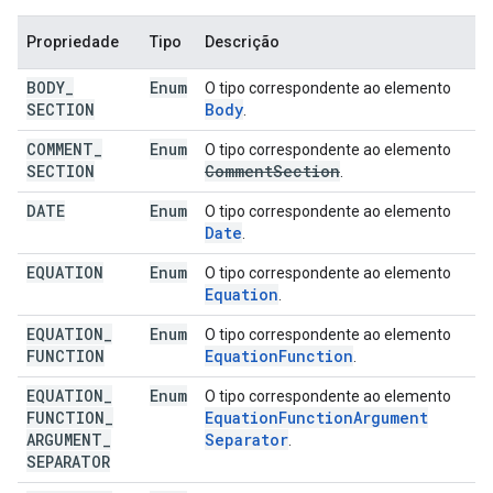
Propriedade
Tipo
Descrição
BODY
_
Enum
O tipo correspondente ao elemento
SECTION
Body
.
COMMENT
_
Enum
O tipo correspondente ao elemento
SECTION
Comment
Section
.
DATE
Enum
O tipo correspondente ao elemento
Date
.
EQUATION
Enum
O tipo correspondente ao elemento
Equation
.
EQUATION
_
Enum
O tipo correspondente ao elemento
FUNCTION
Equation
Function
.
EQUATION
_
Enum
O tipo correspondente ao elemento
FUNCTION
_
Equation
Function
Argument
ARGUMENT
_
Separator
.
SEPARATOR