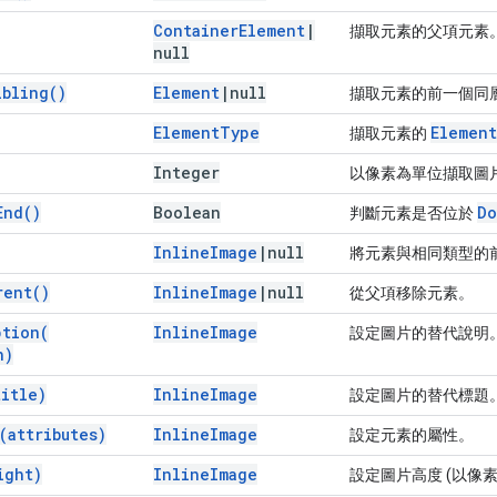
Container
Element
|
擷取元素的父項元素
null
ibling(
)
Element
|
null
擷取元素的前一個同
Element
Type
Element
擷取元素的
Integer
以像素為單位擷取圖
End(
)
Boolean
Do
判斷元素是否位於
Inline
Image
|
null
將元素與相同類型的
rent(
)
Inline
Image
|
null
從父項移除元素。
ption(
Inline
Image
設定圖片的替代說明
n)
title)
Inline
Image
設定圖片的替代標題
(
attributes)
Inline
Image
設定元素的屬性。
ight)
Inline
Image
設定圖片高度 (以像