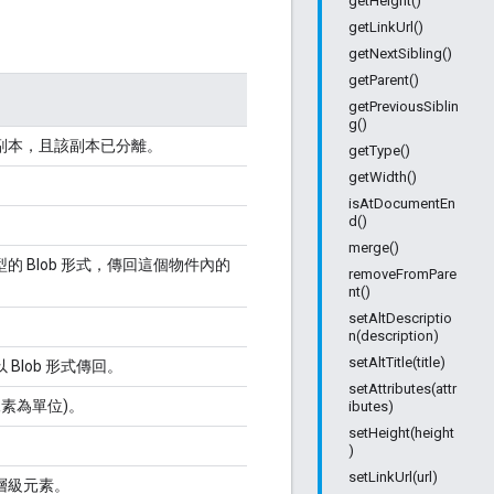
getHeight()
getLinkUrl()
getNextSibling()
getParent()
getPreviousSiblin
g()
副本，且該副本已分離。
getType()
getWidth()
。
isAtDocumentEn
d()
。
merge()
的 Blob 形式，傳回這個物件內的
removeFromPare
nt()
setAltDescriptio
n(description)
setAltTitle(title)
Blob 形式傳回。
setAttributes(attr
像素為單位)。
ibutes)
setHeight(height
)
setLinkUrl(url)
層級元素。