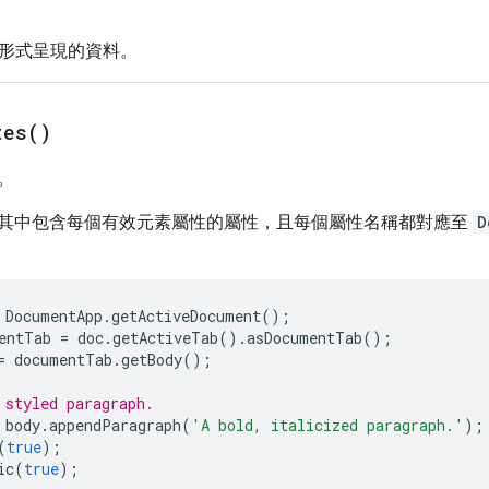
ob 形式呈現的資料。
tes(
)
。
其中包含每個有效元素屬性的屬性，且每個屬性名稱都對應至
D
DocumentApp
.
getActiveDocument
();
entTab
=
doc
.
getActiveTab
().
asDocumentTab
();
=
documentTab
.
getBody
();
 styled paragraph.
body
.
appendParagraph
(
'A bold, italicized paragraph.'
);
(
true
);
ic
(
true
);