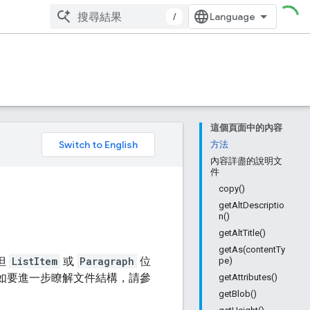
/
這個頁面中的內容
。
方法
內容詳盡的說明文
件
copy()
getAltDescriptio
n()
getAltTitle()
getAs(contentTy
但
ListItem
或
Paragraph
位
pe)
如要進一步瞭解文件結構，請參
getAttributes()
getBlob()