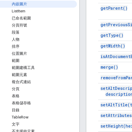
內嵌圖片
get
Parent(
)
List
Item
已命名範圍
get
Previous
S
分頁符號
段落
get
Type(
)
人物
get
Width(
)
排序
位置圖片
is
At
Document
範圍
merge(
)
範圍建構工具
範圍元素
remove
From
Pa
複合式連結
set
Alt
Descri
分頁
descriptio
表格
表格儲存格
set
Alt
Title(
目錄
set
Attributes
Table
Row
文字
set
Height(
he
不支援的元素