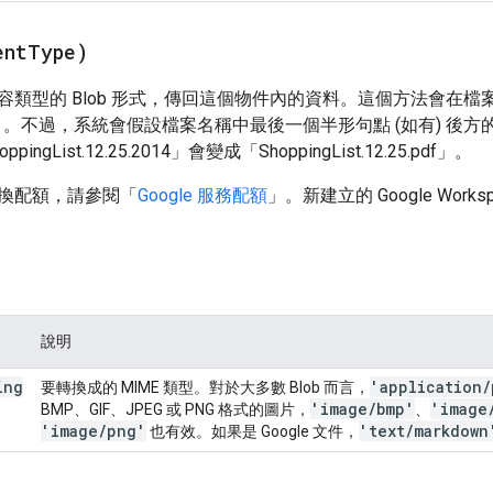
ent
Type)
容類型的 Blob 形式，傳回這個物件內的資料。這個方法會在
.pdf」。不過，系統會假設檔案名稱中最後一個半形句點 (如有) 
ngList.12.25.2014」會變成「ShoppingList.12.25.pdf」。
換配額，請參閱「
Google 服務配額
」。新建立的 Google Wor
說明
ing
'application
/
要轉換成的 MIME 類型。對於大多數 Blob 而言，
'image
/
bmp'
'image
BMP、GIF、JPEG 或 PNG 格式的圖片，
、
'image
/
png'
'text
/
markdown
也有效。如果是 Google 文件，