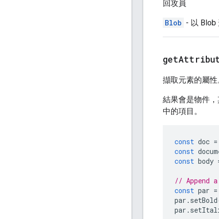
回攻員
Blob
- 以 Bl
get
Attribu
擷取元素的屬性
結果會是物件，
中的項目。
const
doc
=
const
docum
const
body
// Append a
const
par
=
par
.
setBold
par
.
setItal