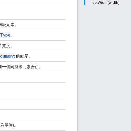
setWidth(width)
。
層級元素。
Type
。
片寬度。
cument
的結尾。
前一個同層級元素合併。
。
。
素為單位)。