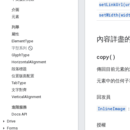
set
Link
Url(
ur
介面
set
Width(
wid
元素
列舉
屬性
內容詳盡
Element
Type
字型系列
Glyph
Type
copy(
)
Horizontal
Alignment
傳回目前元素的
段落標題
位置版面配置
元素中的任何子
Tab
Type
文字對齊
回攻員
Vertical
Alignment
進階服務
InlineImage
Docs API
Drive
授權
Forms