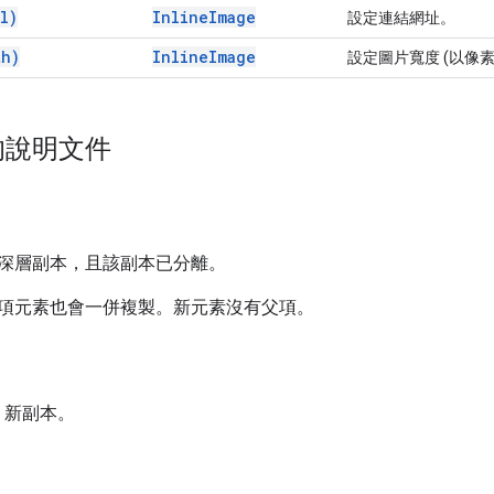
l)
Inline
Image
設定連結網址。
th)
Inline
Image
設定圖片寬度 (以像
的說明文件
深層副本，且該副本已分離。
項元素也會一併複製。新元素沒有父項。
：新副本。