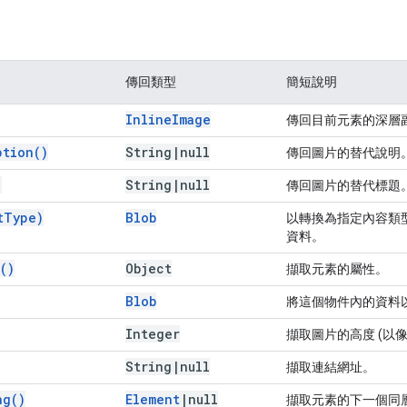
傳回類型
簡短說明
Inline
Image
傳回目前元素的深層
ption(
)
String
|
null
傳回圖片的替代說明
)
String
|
null
傳回圖片的替代標題
t
Type)
Blob
以轉換為指定內容類型
資料。
(
)
Object
擷取元素的屬性。
Blob
將這個物件內的資料以 
Integer
擷取圖片的高度 (以
String
|
null
擷取連結網址。
ng(
)
Element
|
null
擷取元素的下一個同