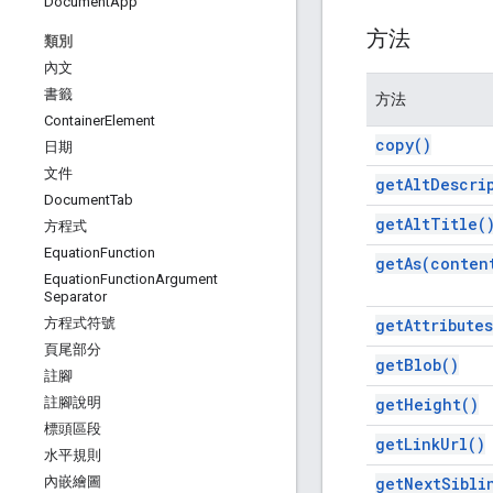
Document
App
方法
類別
內文
書籤
方法
Container
Element
copy(
)
日期
文件
get
Alt
Descri
Document
Tab
get
Alt
Title(
方程式
Equation
Function
get
As(
conten
Equation
Function
Argument
Separator
get
Attributes
方程式符號
頁尾部分
get
Blob(
)
註腳
get
Height(
)
註腳說明
標頭區段
get
Link
Url(
)
水平規則
get
Next
Sibli
內嵌繪圖