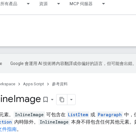
所有產品
資源
MCP 伺服器
Google 會運用 AI 技術將內容翻譯成你偏好的語言，但可能會出錯
orkspace
Apps Script
參考資料
line
Image
bookmark_border
元素。
InlineImage
可包含在
ListItem
或
Paragraph
中，
ction
內時除外。
InlineImage
本身不得包含任何其他元素。
 文件指南
。