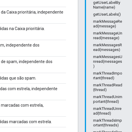
getUserLabelBy
Name(name)
da Caixa prioritária, independente
getUserLabels()
markMessageRe
ad(message)
as na Caixa prioritária.
markMessageUn
read(message)
am, independente dos
markMessagesR
ead(messages)
markMessagesU
s de spam, independente dos
nread(messages
)
markThreadImpo
lidas que são spam.
rtant(thread)
markThreadRead
das com estrela, independente
(thread)
markThreadUnim
portant(thread)
 marcadas com estrela,
markThreadUnre
ad(thread)
markThreadsImp
lidas marcadas com estrela.
ortant(threads)