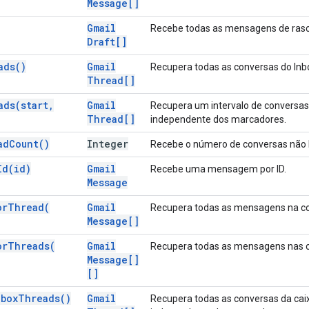
Message[]
Gmail
Recebe todas as mensagens de rasc
Draft[]
ads(
)
Gmail
Recupera todas as conversas do Inbo
Thread[]
ads(
start
,
Gmail
Recupera um intervalo de conversas
Thread[]
independente dos marcadores.
ad
Count(
)
Integer
Recebe o número de conversas não l
Id(
id)
Gmail
Recebe uma mensagem por ID.
Message
or
Thread(
Gmail
Recupera todas as mensagens na co
Message[]
or
Threads(
Gmail
Recupera todas as mensagens nas c
Message[]
[]
nbox
Threads(
)
Gmail
Recupera todas as conversas da caixa