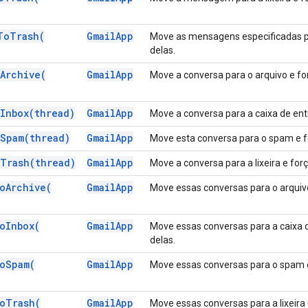
To
Trash(
Gmail
App
Move as mensagens especificadas par
delas.
Archive(
Gmail
App
Move a conversa para o arquivo e for
Inbox(
thread)
Gmail
App
Move a conversa para a caixa de entr
Spam(
thread)
Gmail
App
Move esta conversa para o spam e fo
Trash(
thread)
Gmail
App
Move a conversa para a lixeira e forç
o
Archive(
Gmail
App
Move essas conversas para o arquivo
o
Inbox(
Gmail
App
Move essas conversas para a caixa d
delas.
o
Spam(
Gmail
App
Move essas conversas para o spam e
o
Trash(
Gmail
App
Move essas conversas para a lixeira 