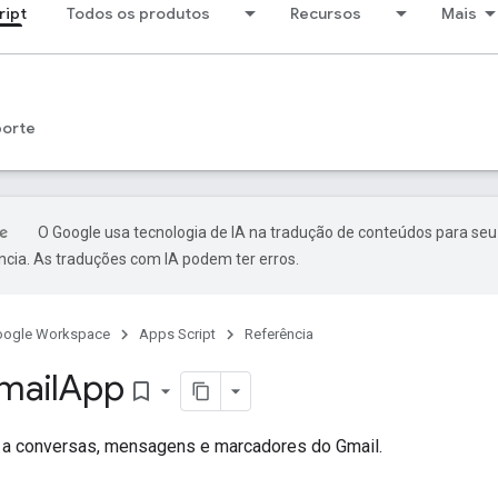
ript
Todos os produtos
Recursos
Mais
porte
O Google usa tecnologia de IA na tradução de conteúdos para seu
ncia. As traduções com IA podem ter erros.
oogle Workspace
Apps Script
Referência
mail
App
bookmark_border
a conversas, mensagens e marcadores do Gmail.