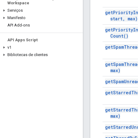
Workspace
Serviços
get
Priority
I
Manifesto
start
,
max)
API Add-ons
get
Priority
I
Count(
)
API Apps Script
get
Spam
Threa
v1
Bibliotecas de clientes
get
Spam
Threa
max)
get
Spam
Unrea
get
Starred
Th
get
Starred
Th
max)
get
Starred
Un