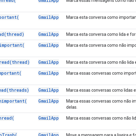
Unread(
Gmail
App
Marca essas mensagens como não lid
portant(
Gmail
App
Marca esta conversa como importante
ad(
thread)
Gmail
App
Marca esta conversa como lida e for
important(
Gmail
App
Marca esta conversa como não impor
read(
thread)
Gmail
App
Marca esta conversa como não lida e
mportant(
Gmail
App
Marca essas conversas como importa
ead(
threads)
Gmail
App
Marca essas conversas como lidas e 
nimportant(
Gmail
App
Marca essas conversas como não imp
delas.
nread(
Gmail
App
Marca essas conversas como não lida
o
Trash(
Gmail
App
Move a mensagem para a lixeira e fo