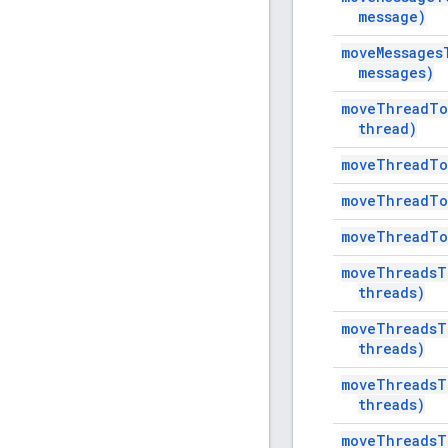
message)
move
Messages
messages)
move
Thread
To
thread)
move
Thread
To
move
Thread
To
move
Thread
To
move
Threads
T
threads)
move
Threads
T
threads)
move
Threads
T
threads)
move
Threads
T