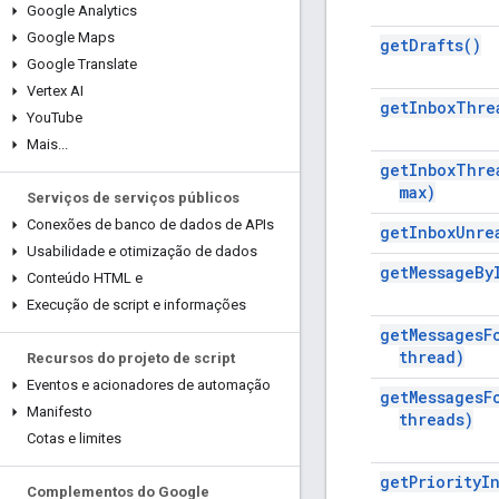
Google Analytics
Google Maps
get
Drafts(
)
Google Translate
Vertex AI
get
Inbox
Thre
You
Tube
Mais
.
.
.
get
Inbox
Thre
max)
Serviços de serviços públicos
Conexões de banco de dados de APIs
get
Inbox
Unre
Usabilidade e otimização de dados
get
Message
By
Conteúdo HTML e
Execução de script e informações
get
Messages
F
thread)
Recursos do projeto de script
Eventos e acionadores de automação
get
Messages
F
Manifesto
threads)
Cotas e limites
get
Priority
I
Complementos do Google