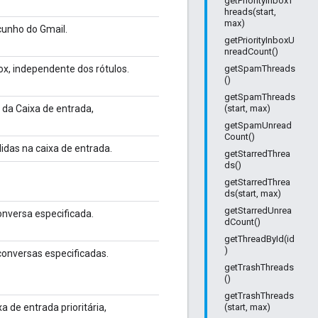
getPriorityInboxT
hreads(start,
max)
unho do Gmail.
getPriorityInboxU
nreadCount()
x, independente dos rótulos.
getSpamThreads
()
getSpamThreads
 da Caixa de entrada,
(start, max)
getSpamUnread
Count()
idas na caixa de entrada.
getStarredThrea
ds()
getStarredThrea
ds(start, max)
getStarredUnrea
nversa especificada.
dCount()
getThreadById(id
)
onversas especificadas.
getTrashThreads
()
getTrashThreads
 de entrada prioritária,
(start, max)