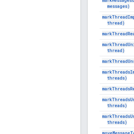
mark
Messages
messages)
mark
Thread
Im
thread)
mark
Thread
Re
mark
Thread
Un
thread)
mark
Thread
Un
mark
Threads
I
threads)
mark
Threads
R
mark
Threads
U
threads)
mark
Threads
U
threads)
move
Message
T