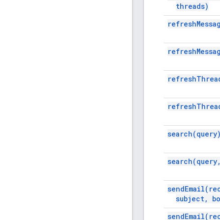
threads)
refresh
Messa
refresh
Messa
refresh
Threa
refresh
Threa
search(
query
search(
query
send
Email(
re
subject
,
bo
send
Email(
re