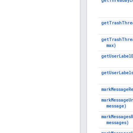
get
Thread
By
I
get
Trash
Thre
get
Trash
Thre
max)
get
User
Label
get
User
Label
mark
Message
R
mark
Message
U
message)
mark
Messages
messages)