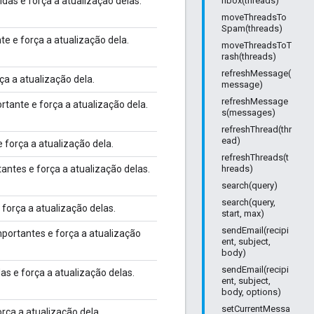
as e força a atualização delas.
nbox(threads)
moveThreadsTo
Spam(threads)
 e força a atualização dela.
moveThreadsToT
rash(threads)
refreshMessage(
ça a atualização dela.
message)
refreshMessage
tante e força a atualização dela.
s(messages)
refreshThread(thr
ead)
 força a atualização dela.
refreshThreads(t
ntes e força a atualização delas.
hreads)
search(query)
search(query,
força a atualização delas.
start, max)
sendEmail(recipi
ortantes e força a atualização
ent, subject,
body)
sendEmail(recipi
s e força a atualização delas.
ent, subject,
body, options)
setCurrentMessa
rça a atualização dela.