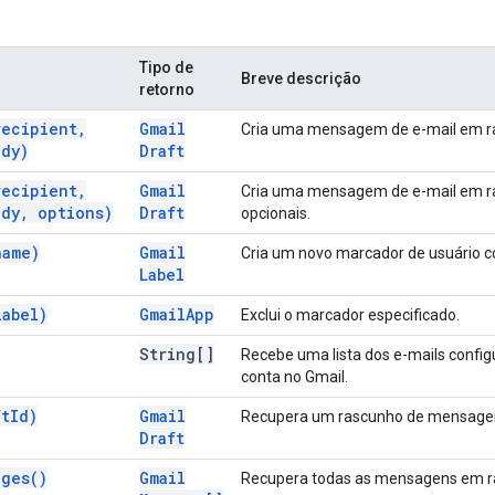
Tipo de
Breve descrição
retorno
recipient
,
Gmail
Cria uma mensagem de e-mail em r
dy)
Draft
recipient
,
Gmail
Cria uma mensagem de e-mail em 
dy
,
options)
Draft
opcionais.
name)
Gmail
Cria um novo marcador de usuário c
Label
label)
Gmail
App
Exclui o marcador especificado.
String[]
Recebe uma lista dos e-mails confi
conta no Gmail.
ft
Id)
Gmail
Recupera um rascunho de mensagem 
Draft
ages(
)
Gmail
Recupera todas as mensagens em r