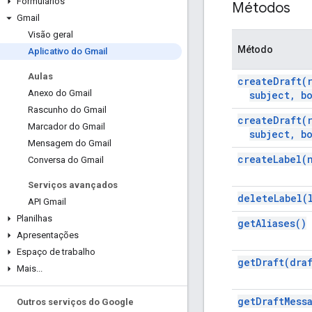
Formulários
Métodos
Gmail
Visão geral
Método
Aplicativo do Gmail
Aulas
create
Draft(
Anexo do Gmail
subject
,
bo
Rascunho do Gmail
create
Draft(
Marcador do Gmail
subject
,
bo
Mensagem do Gmail
create
Label(
Conversa do Gmail
Serviços avançados
delete
Label(
API Gmail
Planilhas
get
Aliases(
)
Apresentações
Espaço de trabalho
get
Draft(
dra
Mais
.
.
.
get
Draft
Mess
Outros serviços do Google