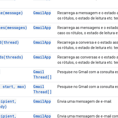
ge(
message)
Gmail
App
Recarrega a mensagem e o estado ass
os rótulos, o estado de leitura etc.
ges(
messages)
Gmail
App
Recarrega as mensagens e o estado a
caso os rótulos, o estado de leitura
d(
thread)
Gmail
App
Recarrega a conversa e o estado asso
os rótulos, o estado de leitura etc.
ds(
threads)
Gmail
App
Recarrega as conversas e o estado as
os rótulos, o estado de leitura etc.
)
Gmail
Pesquise no Gmail com a consulta es
Thread[]
,
start
,
max)
Gmail
Pesquise no Gmail com a consulta es
Thread[]
cipient
,
Gmail
App
Envia uma mensagem de e-mail.
dy)
cipient
,
Gmail
App
Envia uma mensagem de e-mail com