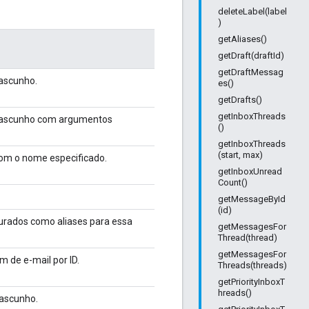
deleteLabel(label
)
getAliases()
getDraft(draftId)
getDraftMessag
ascunho.
es()
getDrafts()
getInboxThreads
rascunho com argumentos
()
getInboxThreads
(start, max)
om o nome especificado.
getInboxUnread
Count()
getMessageById
(id)
gurados como aliases para essa
getMessagesFor
Thread(thread)
getMessagesFor
de e-mail por ID.
Threads(threads)
getPriorityInboxT
hreads()
ascunho.