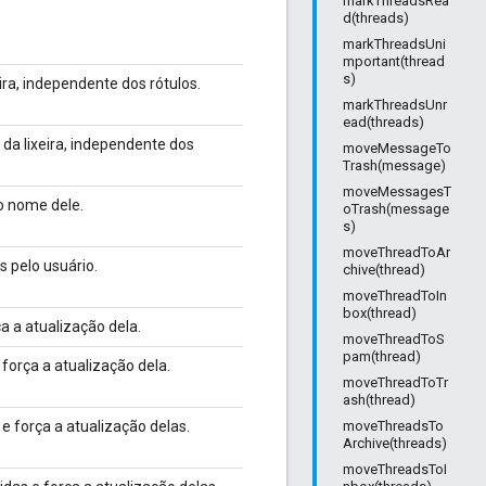
markThreadsRea
d(threads)
markThreadsUni
mportant(thread
s)
ra, independente dos rótulos.
markThreadsUnr
ead(threads)
da lixeira, independente dos
moveMessageTo
Trash(message)
moveMessagesT
 nome dele.
oTrash(message
s)
moveThreadToAr
s pelo usuário.
chive(thread)
moveThreadToIn
box(thread)
 a atualização dela.
moveThreadToS
pam(thread)
orça a atualização dela.
moveThreadToTr
ash(thread)
 força a atualização delas.
moveThreadsTo
Archive(threads)
moveThreadsToI