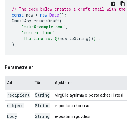
// The code below creates a draft email with the c
const
now
=
new
Date
();
GmailApp
.
createDraft
(
'mike@example.com'
,
'current time'
,
`The time is: 
${
now
.
toString
()
}
`
,
);
Parametreler
Ad
Tür
Açıklama
recipient
String
Virgülle ayrılmış e-posta adresi listesi
subject
String
e-postanın konusu
body
String
e-postanın gövdesi