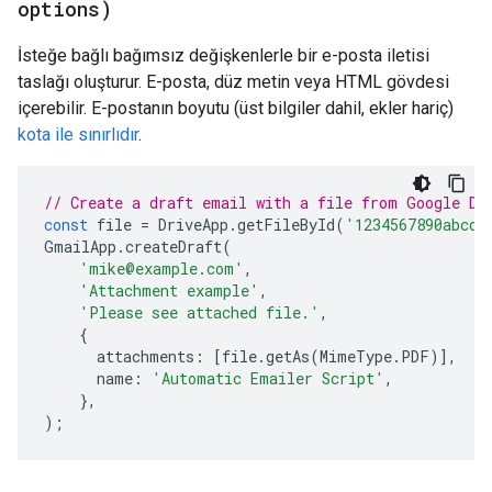
options)
İsteğe bağlı bağımsız değişkenlerle bir e-posta iletisi
taslağı oluşturur. E-posta, düz metin veya HTML gövdesi
içerebilir. E-postanın boyutu (üst bilgiler dahil, ekler hariç)
kota ile sınırlıdır
.
// Create a draft email with a file from Google Dr
const
file
=
DriveApp
.
getFileById
(
'1234567890abcde
GmailApp
.
createDraft
(
'mike@example.com'
,
'Attachment example'
,
'Please see attached file.'
,
{
attachments
:
[
file
.
getAs
(
MimeType
.
PDF
)],
name
:
'Automatic Emailer Script'
,
},
);