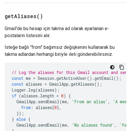
get
Aliases(
)
Gmail'de bu hesap için takma ad olarak ayarlanan e-
postaların listesini alır.
İsteğe bağlı "from" bağımsız değişkenini kullanarak bu
takma adlardan herhangi biriyle ileti gönderebilirsiniz.
// Log the aliases for this Gmail account and send
const
me
=
Session
.
getActiveUser
().
getEmail
();
const
aliases
=
GmailApp
.
getAliases
();
Logger
.
log
(
aliases
);
if
(
aliases
.
length
 > 
0
)
{
GmailApp
.
sendEmail
(
me
,
'From an alias'
,
'A mess
from
:
aliases
[
0
],
});
}
else
{
GmailApp
.
sendEmail
(
me
,
'No aliases found'
,
'You 
}