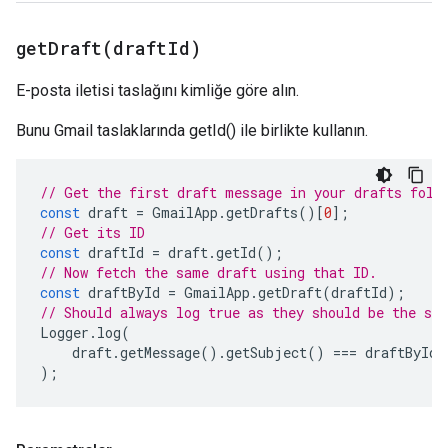
getDraft(
draft
Id)
E-posta iletisi taslağını kimliğe göre alın.
Bunu Gmail taslaklarında getId() ile birlikte kullanın.
// Get the first draft message in your drafts fold
const
draft
=
GmailApp
.
getDrafts
()[
0
];
// Get its ID
const
draftId
=
draft
.
getId
();
// Now fetch the same draft using that ID.
const
draftById
=
GmailApp
.
getDraft
(
draftId
);
// Should always log true as they should be the sa
Logger
.
log
(
draft
.
getMessage
().
getSubject
()
===
draftById
.
);