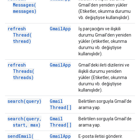
Messages(
Gmail'den yeniden yükler
messages)
(Etiketler, okunma durumu
vb. değiştiyse kullanışlıdır).
refresh
Gmail
App
İş parçacığını ve ilişkili
Thread(
durumu Gmail'den yeniden
thread)
yükler (etiketler, okunma
durumu vb. değiştiyse
kullanışlıdır).
refresh
Gmail
App
Gmail'deki ileti dizilerini ve
Threads(
ilişkili durumu yeniden
threads)
yükler (Etiketler, okunma
durumu vb. değiştiyse
kullanışlıdır).
search(
query)
Gmail
Belirtilen sorguyla Gmail'de
Thread[]
arama yap.
search(
query
,
Gmail
Belirtilen sorguyla Gmail'de
start
,
max)
Thread[]
arama yap.
send
Email(
Gmail
App
E-posta iletisi gönderir.