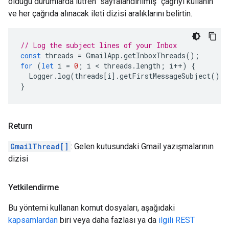
olduğu durumlarda lütfen "sayfalandırılmış" çağrıyı kullanın
ve her çağrıda alınacak ileti dizisi aralıklarını belirtin.
// Log the subject lines of your Inbox
const
threads
=
GmailApp
.
getInboxThreads
();
for
(
let
i
=
0
;
i
 < 
threads
.
length
;
i
++
)
{
Logger
.
log
(
threads
[
i
].
getFirstMessageSubject
());
}
Return
GmailThread[]
: Gelen kutusundaki Gmail yazışmalarının
dizisi
Yetkilendirme
Bu yöntemi kullanan komut dosyaları, aşağıdaki
kapsamlardan
biri veya daha fazlası ya da
ilgili REST