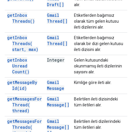
Draft[]
alır.
get
Inbox
Gmail
Etiketlerden bağımsız
Threads(
)
Thread[]
olarak tüm gelen kutusu
ileti dizilerini alır.
get
Inbox
Gmail
Etiketlerden bağımsız
Threads(
Thread[]
olarak bir dizi gelen kutusu
start
,
max)
ileti dizisini alır.
get
Inbox
Integer
Gelen kutusundaki
Unread
okunmamış ileti dizilerinin
Count(
)
sayısını alır.
get
Message
By
Gmail
Kimliğe göre ileti alır.
Id(
id)
Message
get
Messages
For
Gmail
Belirtilen ileti dizisindeki
Thread(
Message[]
tüm iletileri alır.
thread)
get
Messages
For
Gmail
Belirtilen ileti dizilerindeki
Threads(
Message[]
tüm iletileri alır.