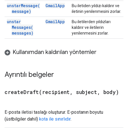
unstar
Message(
Gmail
App
Bu iletiden yıldızı kaldırır ve
message)
iletinin yenilenmesini zorlar.
unstar
Gmail
App
Bu iletilerden yıldızları
Messages(
kaldırır ve iletilerin
messages)
yenilenmesini zorlar.
Kullanımdan kaldırılan yöntemler
Ayrıntılı belgeler
createDraft(
recipient
,
subject
,
body)
E-posta iletisi taslağı oluşturur. E-postanın boyutu
(üstbilgiler dahil)
kota ile sınırlıdır
.