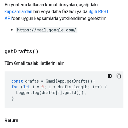
Bu yöntemi kullanan komut dosyaları, aşağıdaki
kapsamlardan
biri veya daha fazlası ya da
ilgili REST
API
'den uygun kapsamlarla yetkilendirme gerektirir:
https://mail.google.com/
get
Drafts(
)
Tüm Gmail taslak iletilerini alır.
const
drafts
=
GmailApp
.
getDrafts
();
for
(
let
i
=
0
;
i
 < 
drafts
.
length
;
i
++
)
{
Logger
.
log
(
drafts
[
i
].
getId
());
}
Return