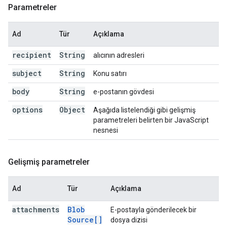
Parametreler
Ad
Tür
Açıklama
recipient
String
alıcının adresleri
subject
String
Konu satırı
body
String
e-postanın gövdesi
options
Object
Aşağıda listelendiği gibi gelişmiş
parametreleri belirten bir JavaScript
nesnesi
Gelişmiş parametreler
Ad
Tür
Açıklama
attachments
Blob
E-postayla gönderilecek bir
Source[]
dosya dizisi