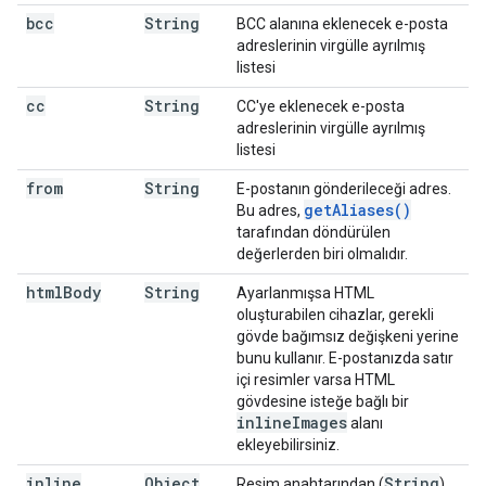
bcc
String
BCC alanına eklenecek e-posta
adreslerinin virgülle ayrılmış
listesi
cc
String
CC'ye eklenecek e-posta
adreslerinin virgülle ayrılmış
listesi
from
String
E-postanın gönderileceği adres.
get
Aliases(
)
Bu adres,
tarafından döndürülen
değerlerden biri olmalıdır.
html
Body
String
Ayarlanmışsa HTML
oluşturabilen cihazlar, gerekli
gövde bağımsız değişkeni yerine
bunu kullanır. E-postanızda satır
içi resimler varsa HTML
gövdesine isteğe bağlı bir
inline
Images
alanı
ekleyebilirsiniz.
inline
Object
String
Resim anahtarından (
)