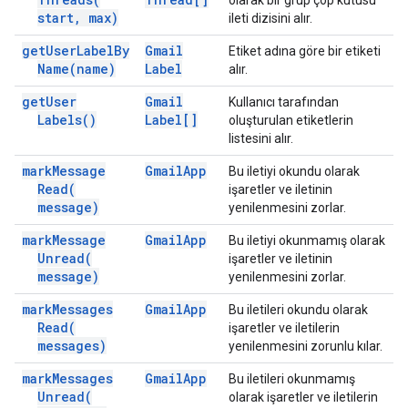
olarak bir grup çöp kutusu
start
,
max)
ileti dizisini alır.
get
User
Label
By
Gmail
Etiket adına göre bir etiketi
Name(
name)
Label
alır.
get
User
Gmail
Kullanıcı tarafından
Labels(
)
Label[]
oluşturulan etiketlerin
listesini alır.
mark
Message
Gmail
App
Bu iletiyi okundu olarak
Read(
işaretler ve iletinin
message)
yenilenmesini zorlar.
mark
Message
Gmail
App
Bu iletiyi okunmamış olarak
Unread(
işaretler ve iletinin
message)
yenilenmesini zorlar.
mark
Messages
Gmail
App
Bu iletileri okundu olarak
Read(
işaretler ve iletilerin
messages)
yenilenmesini zorunlu kılar.
mark
Messages
Gmail
App
Bu iletileri okunmamış
Unread(
olarak işaretler ve iletilerin