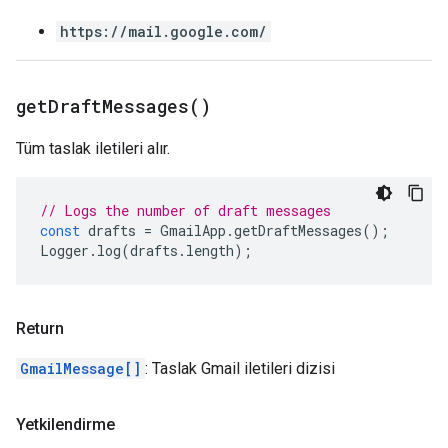
https://mail.google.com/
get
Draft
Messages(
)
Tüm taslak iletileri alır.
// Logs the number of draft messages
const
drafts
=
GmailApp
.
getDraftMessages
();
Logger
.
log
(
drafts
.
length
);
Return
GmailMessage[]
: Taslak Gmail iletileri dizisi
Yetkilendirme