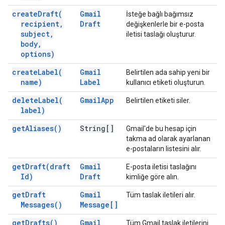
create
Draft(
Gmail
İsteğe bağlı bağımsız
recipient
,
Draft
değişkenlerle bir e-posta
subject
,
iletisi taslağı oluşturur.
body
,
options)
create
Label(
Gmail
Belirtilen ada sahip yeni bir
name)
Label
kullanıcı etiketi oluşturun.
delete
Label(
Gmail
App
Belirtilen etiketi siler.
label)
get
Aliases(
)
String[]
Gmail'de bu hesap için
takma ad olarak ayarlanan
e-postaların listesini alır.
get
Draft(
draft
Gmail
E-posta iletisi taslağını
Id)
Draft
kimliğe göre alın.
get
Draft
Gmail
Tüm taslak iletileri alır.
Messages(
)
Message[]
get
Drafts(
)
Gmail
Tüm Gmail taslak iletilerini