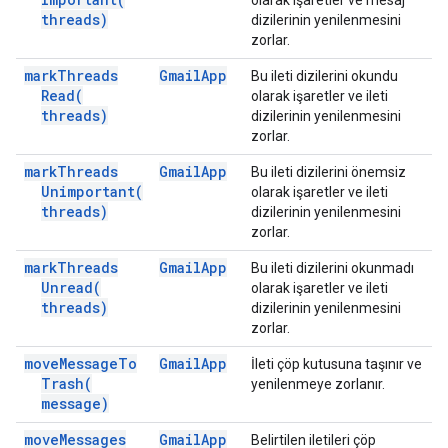
olarak işaretler ve mesaj
threads)
dizilerinin yenilenmesini
zorlar.
mark
Threads
Gmail
App
Bu ileti dizilerini okundu
Read(
olarak işaretler ve ileti
threads)
dizilerinin yenilenmesini
zorlar.
mark
Threads
Gmail
App
Bu ileti dizilerini önemsiz
Unimportant(
olarak işaretler ve ileti
threads)
dizilerinin yenilenmesini
zorlar.
mark
Threads
Gmail
App
Bu ileti dizilerini okunmadı
Unread(
olarak işaretler ve ileti
threads)
dizilerinin yenilenmesini
zorlar.
move
Message
To
Gmail
App
İleti çöp kutusuna taşınır ve
Trash(
yenilenmeye zorlanır.
message)
move
Messages
Gmail
App
Belirtilen iletileri çöp