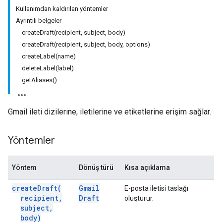
Kullanımdan kaldırılan yöntemler
Ayrıntılı belgeler
createDraft(recipient, subject, body)
createDraft(recipient, subject, body, options)
createLabel(name)
deleteLabel(label)
getAliases()
Gmail ileti dizilerine, iletilerine ve etiketlerine erişim sağlar.
Yöntemler
Yöntem
Dönüş türü
Kısa açıklama
create
Draft(
Gmail
E-posta iletisi taslağı
recipient
,
Draft
oluşturur.
subject
,
body)