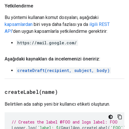
Yetkilendirme
Bu yöntemi kullanan komut dosyaları, aşağıdaki
kapsamlardan
biri veya daha fazlası ya da
ilgili REST
API
'den uygun kapsamlarla yetkilendirme gerektirir:
https://mail.google.com/
Aşağıdaki kaynakları da incelemenizi öneririz:
createDraft(recipient, subject, body)
createLabel(
name)
Belirtilen ada sahip yeni bir kullanıcı etiketi oluşturun.
// Creates the label @FOO and logs label: FOO
Logger
.
log
(
`label: 
${
GmailApp
.
createLabel
(
'FOO'
)
}