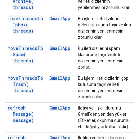
Archive(
ve ileti dizilerinin
threads)
yenilenmesini zorunlu kılar.
move
Threads
To
Gmail
App
Bu işlem, ileti dizilerini
Inbox(
gelen kutusuna taşır ve ileti
threads)
dizilerinin yenilenmesini
zorunlu kılar.
move
Threads
To
Gmail
App
Bu ileti dizilerini spam
Spam(
klasörüne taşır ve ileti
threads)
dizilerinin yenilenmesini
zorlar.
move
Threads
To
Gmail
App
Bu işlem, ileti dizilerini çöp
Trash(
kutusuna taşır ve ileti
threads)
dizilerinin yenilenmesini
zorunlu kılar.
refresh
Gmail
App
İletiyi ve ilişkili durumu
Message(
Gmail'den yeniden yükler
message)
(Etiketler, okunma durumu
vb. değiştiyse kullanışlıdır).
refresh
Gmail
App
İletileri ve ilişkili durumu