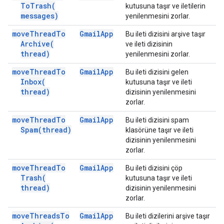
To
Trash(
kutusuna taşır ve iletilerin
messages)
yenilenmesini zorlar.
move
Thread
To
Gmail
App
Bu ileti dizisini arşive taşır
Archive(
ve ileti dizisinin
thread)
yenilenmesini zorlar.
move
Thread
To
Gmail
App
Bu ileti dizisini gelen
Inbox(
kutusuna taşır ve ileti
thread)
dizisinin yenilenmesini
zorlar.
move
Thread
To
Gmail
App
Bu ileti dizisini spam
Spam(
thread)
klasörüne taşır ve ileti
dizisinin yenilenmesini
zorlar.
move
Thread
To
Gmail
App
Bu ileti dizisini çöp
Trash(
kutusuna taşır ve ileti
thread)
dizisinin yenilenmesini
zorlar.
move
Threads
To
Gmail
App
Bu ileti dizilerini arşive taşır