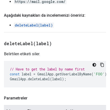
https://mail.google.com/
Aşağıdaki kaynakları da incelemenizi öneririz:
deleteLabel(label)
deleteLabel(
label)
Belirtilen etiketi siler.
// Have to get the label by name first
const
label
=
GmailApp
.
getUserLabelByName
(
'FOO'
);
GmailApp
.
deleteLabel
(
label
);
Parametreler