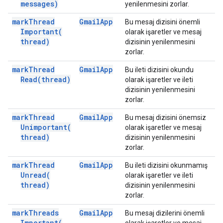
messages)
yenilenmesini zorlar.
mark
Thread
Gmail
App
Bu mesaj dizisini önemli
Important(
olarak işaretler ve mesaj
thread)
dizisinin yenilenmesini
zorlar.
mark
Thread
Gmail
App
Bu ileti dizisini okundu
Read(
thread)
olarak işaretler ve ileti
dizisinin yenilenmesini
zorlar.
mark
Thread
Gmail
App
Bu mesaj dizisini önemsiz
Unimportant(
olarak işaretler ve mesaj
thread)
dizisinin yenilenmesini
zorlar.
mark
Thread
Gmail
App
Bu ileti dizisini okunmamış
Unread(
olarak işaretler ve ileti
thread)
dizisinin yenilenmesini
zorlar.
mark
Threads
Gmail
App
Bu mesaj dizilerini önemli
Important(