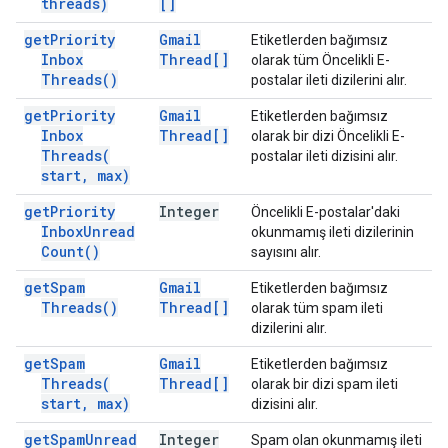
threads)
[]
get
Priority
Gmail
Etiketlerden bağımsız
Inbox
Thread[]
olarak tüm Öncelikli E-
Threads(
)
postalar ileti dizilerini alır.
get
Priority
Gmail
Etiketlerden bağımsız
Inbox
Thread[]
olarak bir dizi Öncelikli E-
Threads(
postalar ileti dizisini alır.
start
,
max)
get
Priority
Integer
Öncelikli E-postalar'daki
Inbox
Unread
okunmamış ileti dizilerinin
Count(
)
sayısını alır.
get
Spam
Gmail
Etiketlerden bağımsız
Threads(
)
Thread[]
olarak tüm spam ileti
dizilerini alır.
get
Spam
Gmail
Etiketlerden bağımsız
Threads(
Thread[]
olarak bir dizi spam ileti
start
,
max)
dizisini alır.
get
Spam
Unread
Integer
Spam olan okunmamış ileti