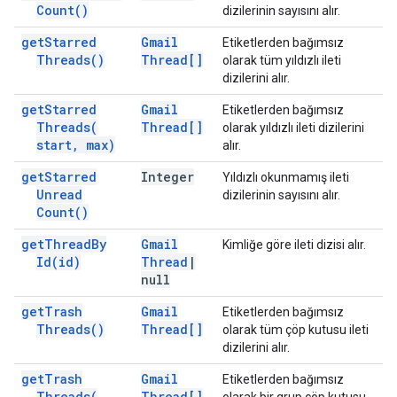
Count(
)
dizilerinin sayısını alır.
get
Starred
Gmail
Etiketlerden bağımsız
Threads(
)
Thread[]
olarak tüm yıldızlı ileti
dizilerini alır.
get
Starred
Gmail
Etiketlerden bağımsız
Threads(
Thread[]
olarak yıldızlı ileti dizilerini
start
,
max)
alır.
get
Starred
Integer
Yıldızlı okunmamış ileti
Unread
dizilerinin sayısını alır.
Count(
)
get
Thread
By
Gmail
Kimliğe göre ileti dizisi alır.
Id(
id)
Thread
|
null
get
Trash
Gmail
Etiketlerden bağımsız
Threads(
)
Thread[]
olarak tüm çöp kutusu ileti
dizilerini alır.
get
Trash
Gmail
Etiketlerden bağımsız
Threads(
Thread[]