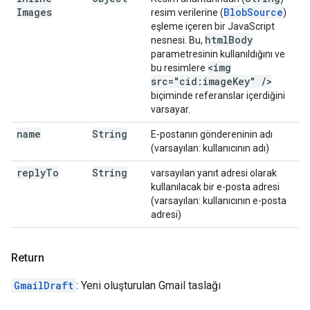
Images
Blob
Source
resim verilerine (
)
eşleme içeren bir JavaScript
html
Body
nesnesi. Bu,
parametresinin kullanıldığını ve
<img
bu resimlere
src="cid:image
Key"
/
>
biçiminde referanslar içerdiğini
varsayar.
name
String
E-postanın göndereninin adı
(varsayılan: kullanıcının adı)
reply
To
String
varsayılan yanıt adresi olarak
kullanılacak bir e-posta adresi
(varsayılan: kullanıcının e-posta
adresi)
Return
GmailDraft
: Yeni oluşturulan Gmail taslağı