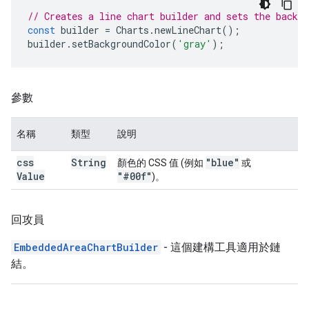
// Creates a line chart builder and sets the backgr
const
builder
=
Charts
.
newLineChart
();
builder
.
setBackgroundColor
(
'gray'
);
參數
名稱
類型
說明
css
String
"blue"
顏色的 CSS 值 (例如
或
Value
"#00f"
)。
回攻員
EmbeddedAreaChartBuilder
- 這個建構工具適用於鏈
結。