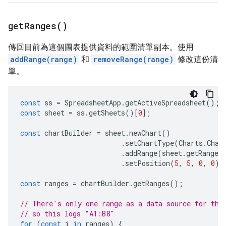
get
Ranges(
)
傳回目前為這個圖表提供資料的範圍清單副本。使用
addRange(range)
和
removeRange(range)
修改這份清
單。
const
ss
=
SpreadsheetApp
.
getActiveSpreadsheet
();
const
sheet
=
ss
.
getSheets
()[
0
];
const
chartBuilder
=
sheet
.
newChart
()
.
setChartType
(
Charts
.
Char
.
addRange
(
sheet
.
getRange
(
.
setPosition
(
5
,
5
,
0
,
0
);
const
ranges
=
chartBuilder
.
getRanges
();
// There's only one range as a data source for thi
// so this logs "A1:B8"
for
(
const
i
in
ranges
)
{