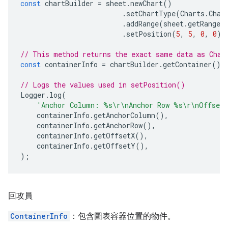
const
chartBuilder
=
sheet
.
newChart
()
.
setChartType
(
Charts
.
Char
.
addRange
(
sheet
.
getRange
(
.
setPosition
(
5
,
5
,
0
,
0
);
// This method returns the exact same data as Char
const
containerInfo
=
chartBuilder
.
getContainer
();
// Logs the values used in setPosition()
Logger
.
log
(
'Anchor Column: %s\r\nAnchor Row %s\r\nOffset
containerInfo
.
getAnchorColumn
(),
containerInfo
.
getAnchorRow
(),
containerInfo
.
getOffsetX
(),
containerInfo
.
getOffsetY
(),
);
回攻員
ContainerInfo
：包含圖表容器位置的物件。