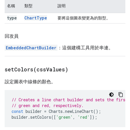
名稱
類型
說明
type
Chart
Type
要將這個圖表變更為的類型。
回攻員
EmbeddedChartBuilder
：這個建構工具用於串連。
setColors(
css
Values)
設定圖表中線條的顏色。
// Creates a line chart builder and sets the first 
// green and red, respectively.
const
builder
=
Charts
.
newLineChart
();
builder
.
setColors
([
'green'
,
'red'
]);