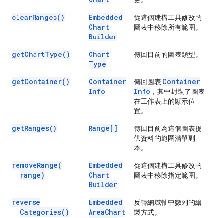
更。
clear
Ranges(
)
Embedded
從這個建構工具修改的
Chart
圖表中移除所有範圍。
Builder
get
Chart
Type(
)
Chart
傳回目前的圖表類型。
Type
get
Container(
)
Container
Container
傳回圖表
Info
Info
，其中封裝了圖表
在工作表上的顯示位
置。
get
Ranges(
)
Range[]
傳回目前為這個圖表提
供資料的範圍清單副
本。
remove
Range(
Embedded
從這個建構工具修改的
range)
Chart
圖表中移除指定範圍。
Builder
reverse
Embedded
反轉網域軸中數列的繪
Categories(
)
Area
Chart
製方式。