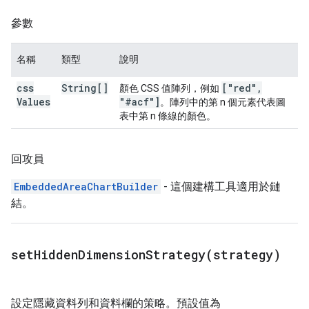
參數
名稱
類型
說明
css
String[]
["red"
,
顏色 CSS 值陣列，例如
Values
"#acf"]
。陣列中的第 n 個元素代表圖
表中第 n 條線的顏色。
回攻員
EmbeddedAreaChartBuilder
- 這個建構工具適用於鏈
結。
setHiddenDimensionStrategy(
strategy)
設定隱藏資料列和資料欄的策略。預設值為