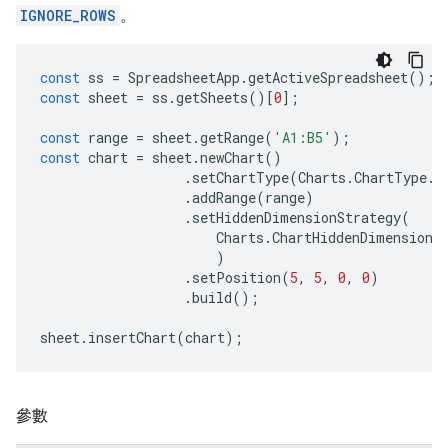
IGNORE_ROWS
。
const
ss
=
SpreadsheetApp
.
getActiveSpreadsheet
();
const
sheet
=
ss
.
getSheets
()[
0
];
const
range
=
sheet
.
getRange
(
'A1:B5'
);
const
chart
=
sheet
.
newChart
()
.
setChartType
(
Charts
.
ChartType
.
B
.
addRange
(
range
)
.
setHiddenDimensionStrategy
(
Charts
.
ChartHiddenDimensionS
)
.
setPosition
(
5
,
5
,
0
,
0
)
.
build
();
sheet
.
insertChart
(
chart
);
參數