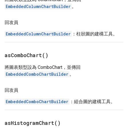
EmbeddedColumnChartBuilder
。
回攻員
EmbeddedColumnChartBuilder
：柱狀圖的建構工具。
as
Combo
Chart(
)
將圖表類型設為 ComboChart，並傳回
EmbeddedComboChartBuilder
。
回攻員
EmbeddedComboChartBuilder
：組合圖的建構工具。
as
Histogram
Chart(
)