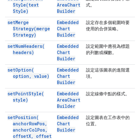
Style(
text
Area
Chart
式。
Style)
Builder
set
Merge
Embedded
設定存在多個範圍時要
Strategy(
merge
Chart
使用的合併策略。
Strategy)
Builder
set
Num
Headers(
Embedded
設定範圍中應視為標題
headers)
Chart
的列數或欄數。
Builder
set
Option(
Embedded
設定這張圖表的進階選
option
,
value)
Chart
項。
Builder
set
Point
Style(
Embedded
設定線條中點的樣式。
style)
Area
Chart
Builder
set
Position(
Embedded
設定圖表在工作表中的
anchor
Row
Pos
,
Chart
位置。
anchor
Col
Pos
,
Builder
offset
X
,
offset