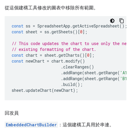
從這個建構工具修改的圖表中移除所有範圍。
const
ss
=
SpreadsheetApp
.
getActiveSpreadsheet
();
const
sheet
=
ss
.
getSheets
()[
0
];
// This code updates the chart to use only the new
// existing formatting of the chart.
const
chart
=
sheet
.
getCharts
()[
0
];
const
newChart
=
chart
.
modify
()
.
clearRanges
()
.
addRange
(
sheet
.
getRange
(
'A1:
.
addRange
(
sheet
.
getRange
(
'B1:
.
build
();
sheet
.
updateChart
(
newChart
);
回攻員
EmbeddedChartBuilder
：這個建構工具用於串連。