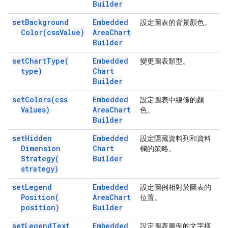
Builder
set
Background
Embedded
設定圖表的背景顏色。
Color(
css
Value)
Area
Chart
Builder
set
Chart
Type(
Embedded
變更圖表類型。
type)
Chart
Builder
set
Colors(
css
Embedded
設定圖表中線條的顏
Values)
Area
Chart
色。
Builder
set
Hidden
Embedded
設定隱藏資料列和資料
Dimension
Chart
欄的策略。
Strategy(
Builder
strategy)
set
Legend
Embedded
設定圖例相對於圖表的
Position(
Area
Chart
位置。
position)
Builder
set
Legend
Text
Embedded
設定圖表圖例的文字樣