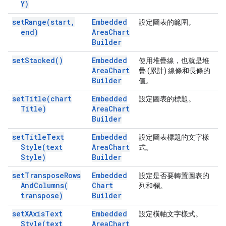
Y)
set
Range(
start
,
Embedded
設定圖表的範圍。
end)
Area
Chart
Builder
set
Stacked(
)
Embedded
使用堆疊線，也就是堆
Area
Chart
疊 (累計) 線條和長條的
Builder
值。
set
Title(
chart
Embedded
設定圖表的標題。
Title)
Area
Chart
Builder
set
Title
Text
Embedded
設定圖表標題的文字樣
Style(
text
Area
Chart
式。
Style)
Builder
set
Transpose
Rows
Embedded
設定是否要轉置圖表的
And
Columns(
Chart
列和欄。
transpose)
Builder
set
XAxis
Text
Embedded
設定橫軸文字樣式。
Style(
text
Area
Chart