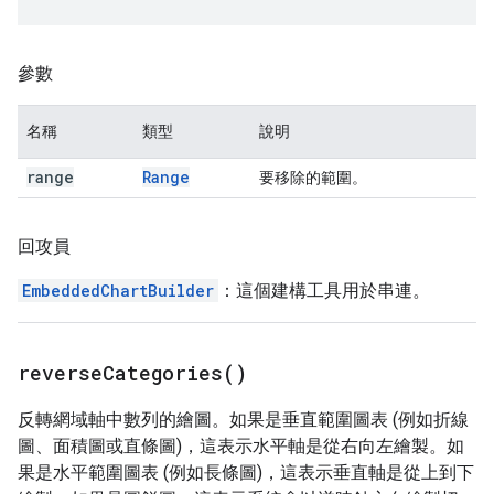
參數
名稱
類型
說明
range
Range
要移除的範圍。
回攻員
EmbeddedChartBuilder
：這個建構工具用於串連。
reverse
Categories(
)
反轉網域軸中數列的繪圖。如果是垂直範圍圖表 (例如折線
圖、面積圖或直條圖)，這表示水平軸是從右向左繪製。如
果是水平範圍圖表 (例如長條圖)，這表示垂直軸是從上到下