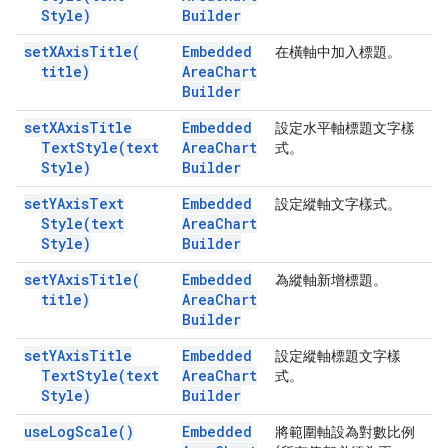
Style)
Builder
set
XAxis
Title(
Embedded
在橫軸中加入標題。
title)
Area
Chart
Builder
set
XAxis
Title
Embedded
設定水平軸標題文字樣
Text
Style(
text
Area
Chart
式。
Style)
Builder
set
YAxis
Text
Embedded
設定縱軸文字樣式。
Style(
text
Area
Chart
Style)
Builder
set
YAxis
Title(
Embedded
為縱軸新增標題。
title)
Area
Chart
Builder
set
YAxis
Title
Embedded
設定縱軸標題文字樣
Text
Style(
text
Area
Chart
式。
Style)
Builder
use
Log
Scale(
)
Embedded
將範圍軸設為對數比例