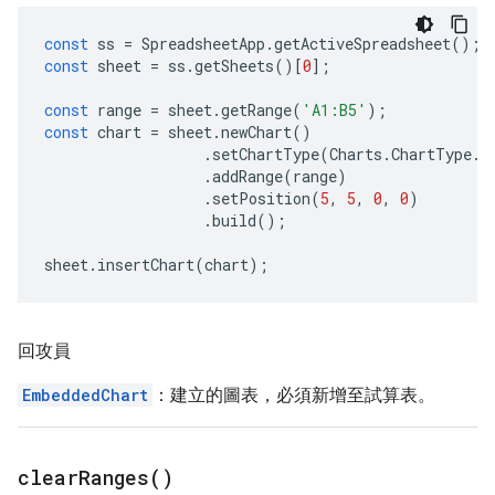
const
ss
=
SpreadsheetApp
.
getActiveSpreadsheet
();
const
sheet
=
ss
.
getSheets
()[
0
];
const
range
=
sheet
.
getRange
(
'A1:B5'
);
const
chart
=
sheet
.
newChart
()
.
setChartType
(
Charts
.
ChartType
.
B
.
addRange
(
range
)
.
setPosition
(
5
,
5
,
0
,
0
)
.
build
();
sheet
.
insertChart
(
chart
);
回攻員
EmbeddedChart
：建立的圖表，必須新增至試算表。
clear
Ranges(
)