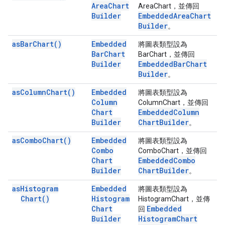
Area
Chart
AreaChart，並傳回
Builder
Embedded
Area
Chart
Builder
。
as
Bar
Chart(
)
Embedded
將圖表類型設為
Bar
Chart
BarChart，並傳回
Builder
Embedded
Bar
Chart
Builder
。
as
Column
Chart(
)
Embedded
將圖表類型設為
Column
ColumnChart，並傳回
Chart
Embedded
Column
Builder
Chart
Builder
。
as
Combo
Chart(
)
Embedded
將圖表類型設為
Combo
ComboChart，並傳回
Chart
Embedded
Combo
Builder
Chart
Builder
。
as
Histogram
Embedded
將圖表類型設為
Chart(
)
Histogram
HistogramChart，並傳
Chart
Embedded
回
Builder
Histogram
Chart