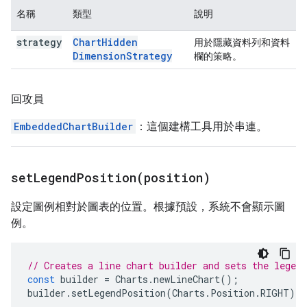
名稱
類型
說明
strategy
Chart
Hidden
用於隱藏資料列和資料
Dimension
Strategy
欄的策略。
回攻員
EmbeddedChartBuilder
：這個建構工具用於串連。
setLegendPosition(
position)
設定圖例相對於圖表的位置。根據預設，系統不會顯示圖
例。
// Creates a line chart builder and sets the legend
const
builder
=
Charts
.
newLineChart
();
builder
.
setLegendPosition
(
Charts
.
Position
.
RIGHT
);