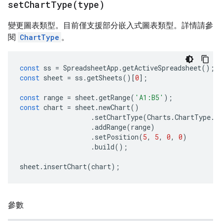
setChartType(
type)
變更圖表類型。目前僅支援部分嵌入式圖表類型。詳情請參
閱
ChartType
。
const
ss
=
SpreadsheetApp
.
getActiveSpreadsheet
();
const
sheet
=
ss
.
getSheets
()[
0
];
const
range
=
sheet
.
getRange
(
'A1:B5'
);
const
chart
=
sheet
.
newChart
()
.
setChartType
(
Charts
.
ChartType
.
B
.
addRange
(
range
)
.
setPosition
(
5
,
5
,
0
,
0
)
.
build
();
sheet
.
insertChart
(
chart
);
參數