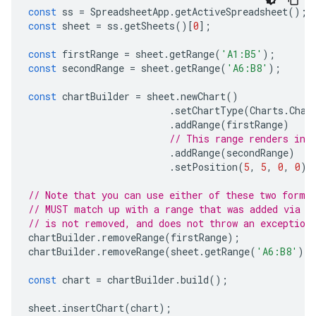
const
ss
=
SpreadsheetApp
.
getActiveSpreadsheet
();
const
sheet
=
ss
.
getSheets
()[
0
];
const
firstRange
=
sheet
.
getRange
(
'A1:B5'
);
const
secondRange
=
sheet
.
getRange
(
'A6:B8'
);
const
chartBuilder
=
sheet
.
newChart
()
.
setChartType
(
Charts
.
Char
.
addRange
(
firstRange
)
// This range renders in 
.
addRange
(
secondRange
)
.
setPosition
(
5
,
5
,
0
,
0
);
// Note that you can use either of these two forma
// MUST match up with a range that was added via a
// is not removed, and does not throw an exception
chartBuilder
.
removeRange
(
firstRange
);
chartBuilder
.
removeRange
(
sheet
.
getRange
(
'A6:B8'
))
const
chart
=
chartBuilder
.
build
();
sheet
.
insertChart
(
chart
);