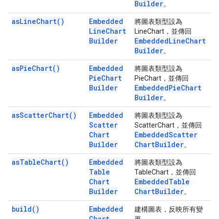
Builder
。
as
Line
Chart(
)
Embedded
將圖表類型設為
Line
Chart
LineChart，並傳回
Builder
Embedded
Line
Chart
Builder
。
as
Pie
Chart(
)
Embedded
將圖表類型設為
Pie
Chart
PieChart，並傳回
Builder
Embedded
Pie
Chart
Builder
。
as
Scatter
Chart(
)
Embedded
將圖表類型設為
Scatter
ScatterChart，並傳回
Chart
Embedded
Scatter
Builder
Chart
Builder
。
as
Table
Chart(
)
Embedded
將圖表類型設為
Table
TableChart，並傳回
Chart
Embedded
Table
Builder
Chart
Builder
。
build(
)
Embedded
建構圖表，反映所有變
Chart