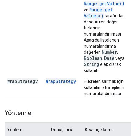
Range
.
get
Value(
)
Range
.
get
ve
Values(
)
tarafından
döndürülen değer
türlerinin
numaralandırılması.
Aşağıda listelenen
numaralandırma
Number
değerleri
,
Boolean
Date
,
veya
String
'e ek olarak
kullanılır.
Wrap
Strategy
Wrap
Strategy
Hücreleri sarmak için
kullanılan stratejilerin
numaralandırılması.
Yöntemler
Yöntem
Dönüş türü
Kısa açıklama