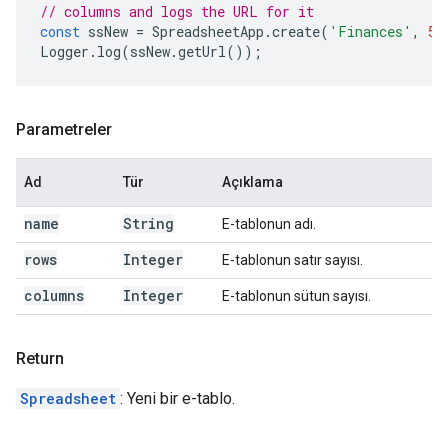
// columns and logs the URL for it
const
ssNew
=
SpreadsheetApp
.
create
(
'Finances'
,
50
Logger
.
log
(
ssNew
.
getUrl
());
Parametreler
Ad
Tür
Açıklama
name
String
E-tablonun adı.
rows
Integer
E-tablonun satır sayısı.
columns
Integer
E-tablonun sütun sayısı.
Return
Spreadsheet
: Yeni bir e-tablo.