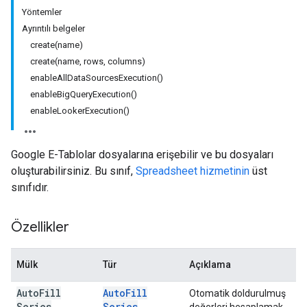
Yöntemler
Ayrıntılı belgeler
create(name)
create(name, rows, columns)
enableAllDataSourcesExecution()
enableBigQueryExecution()
enableLookerExecution()
Google E-Tablolar dosyalarına erişebilir ve bu dosyaları
oluşturabilirsiniz. Bu sınıf,
Spreadsheet hizmetinin
üst
sınıfıdır.
Özellikler
Mülk
Tür
Açıklama
Auto
Fill
Auto
Fill
Otomatik doldurulmuş
Series
Series