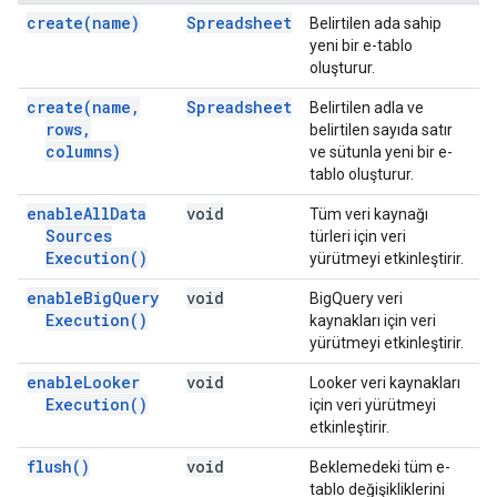
create(
name)
Spreadsheet
Belirtilen ada sahip
yeni bir e-tablo
oluşturur.
create(
name
,
Spreadsheet
Belirtilen adla ve
rows
,
belirtilen sayıda satır
columns)
ve sütunla yeni bir e-
tablo oluşturur.
enable
All
Data
void
Tüm veri kaynağı
Sources
türleri için veri
Execution(
)
yürütmeyi etkinleştirir.
enable
Big
Query
void
BigQuery veri
Execution(
)
kaynakları için veri
yürütmeyi etkinleştirir.
enable
Looker
void
Looker veri kaynakları
Execution(
)
için veri yürütmeyi
etkinleştirir.
flush(
)
void
Beklemedeki tüm e-
tablo değişikliklerini