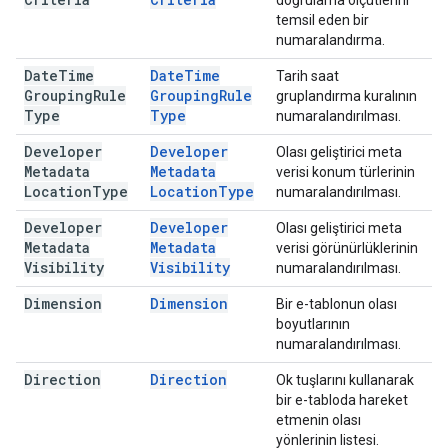
doğrulama ölçütlerini
temsil eden bir
numaralandırma.
Date
Time
Date
Time
Tarih saat
Grouping
Rule
Grouping
Rule
gruplandırma kuralının
Type
Type
numaralandırılması.
Developer
Developer
Olası geliştirici meta
Metadata
Metadata
verisi konum türlerinin
Location
Type
Location
Type
numaralandırılması.
Developer
Developer
Olası geliştirici meta
Metadata
Metadata
verisi görünürlüklerinin
Visibility
Visibility
numaralandırılması.
Dimension
Dimension
Bir e-tablonun olası
boyutlarının
numaralandırılması.
Direction
Direction
Ok tuşlarını kullanarak
bir e-tabloda hareket
etmenin olası
yönlerinin listesi.