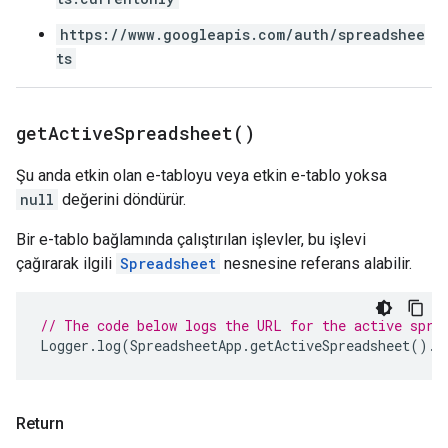
https://www.googleapis.com/auth/spreadshee
ts
get
Active
Spreadsheet(
)
Şu anda etkin olan e-tabloyu veya etkin e-tablo yoksa
null
değerini döndürür.
Bir e-tablo bağlamında çalıştırılan işlevler, bu işlevi
çağırarak ilgili
Spreadsheet
nesnesine referans alabilir.
// The code below logs the URL for the active spre
Logger
.
log
(
SpreadsheetApp
.
getActiveSpreadsheet
().
g
Return