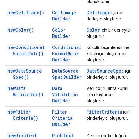
olanak tanır.
new
Cell
Image(
)
Cell
Image
Cell
Image
için bir
Builder
derleyici oluşturur.
new
Color(
)
Color
Color
için bir derleyici
Builder
oluşturur.
new
Conditional
Conditional
Koşullu biçimlendirme
Format
Rule(
)
Format
Rule
kuralı için oluşturucu
Builder
oluşturur.
new
Data
Source
Data
Source
Data
Source
Spec
için
Spec(
)
Spec
Builder
bir derleyici oluşturur.
new
Data
Data
Veri doğrulama kuralı
Validation(
)
Validation
için oluşturucu
Builder
oluşturur.
new
Filter
Filter
Filter
Criteria
için
Criteria(
)
Criteria
bir derleyici oluşturur.
Builder
new
Rich
Text
Rich
Text
Zengin metin değeri