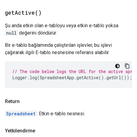
get
Active(
)
Şu anda etkin olan e-tabloyu veya etkin e-tablo yoksa
null
değerini döndürür.
Bir e-tablo bağlamında çalıştırılan işlevler, bu işlevi
çağırarak ilgili E-tablo nesnesine referans alabilir.
// The code below logs the URL for the active spre
Logger
.
log
(
SpreadsheetApp
.
getActive
().
getUrl
());
Return
Spreadsheet
: Etkin e-tablo nesnesi.
Yetkilendirme