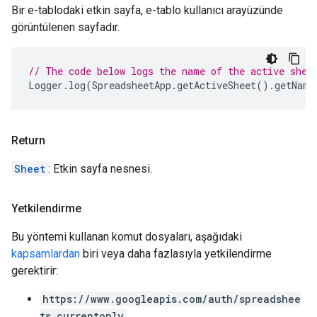
Bir e-tablodaki etkin sayfa, e-tablo kullanıcı arayüzünde
görüntülenen sayfadır.
// The code below logs the name of the active shee
Logger
.
log
(
SpreadsheetApp
.
getActiveSheet
().
getName
Return
Sheet
: Etkin sayfa nesnesi.
Yetkilendirme
Bu yöntemi kullanan komut dosyaları, aşağıdaki
kapsamlardan
biri veya daha fazlasıyla yetkilendirme
gerektirir:
https://www.googleapis.com/auth/spreadshee
ts.currentonly