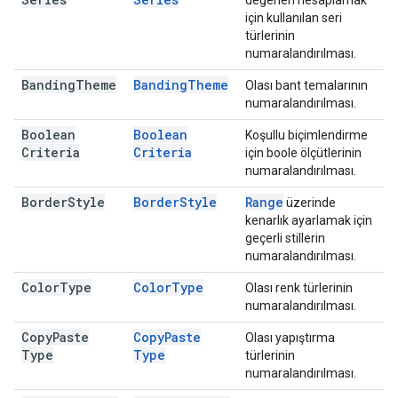
değerleri hesaplamak
için kullanılan seri
türlerinin
numaralandırılması.
Banding
Theme
Banding
Theme
Olası bant temalarının
numaralandırılması.
Boolean
Boolean
Koşullu biçimlendirme
Criteria
Criteria
için boole ölçütlerinin
numaralandırılması.
Border
Style
Border
Style
Range
üzerinde
kenarlık ayarlamak için
geçerli stillerin
numaralandırılması.
Color
Type
Color
Type
Olası renk türlerinin
numaralandırılması.
Copy
Paste
Copy
Paste
Olası yapıştırma
Type
Type
türlerinin
numaralandırılması.