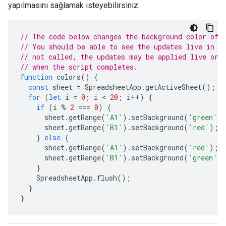
yapılmasını sağlamak isteyebilirsiniz.
// The code below changes the background color of 
// You should be able to see the updates live in t
// not called, the updates may be applied live or 
// when the script completes.
function
colors
()
{
const
sheet
=
SpreadsheetApp
.
getActiveSheet
();
for
(
let
i
=
0
;
i
 < 
20
;
i
++
)
{
if
(
i
%
2
===
0
)
{
sheet
.
getRange
(
'A1'
).
setBackground
(
'green'
)
sheet
.
getRange
(
'B1'
).
setBackground
(
'red'
);
}
else
{
sheet
.
getRange
(
'A1'
).
setBackground
(
'red'
);
sheet
.
getRange
(
'B1'
).
setBackground
(
'green'
)
}
SpreadsheetApp
.
flush
();
}
}