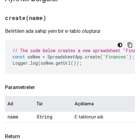
create(
name)
Belirtilen ada sahip yeni bir e-tablo oluşturur.
// The code below creates a new spreadsheet "Finan
const
ssNew
=
SpreadsheetApp
.
create
(
'Finances'
);
Logger
.
log
(
ssNew
.
getUrl
());
Parametreler
Ad
Tür
Açıklama
name
String
E-tablonun adı.
Return