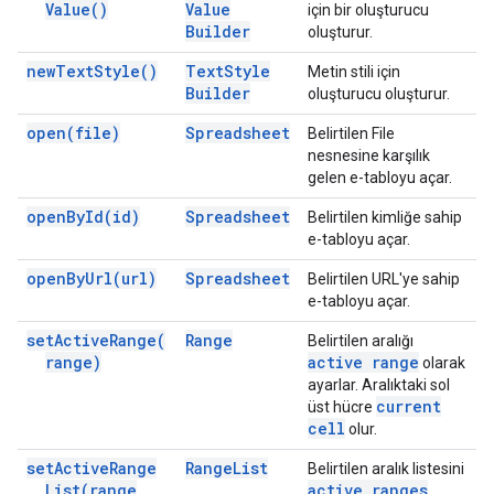
Value(
)
Value
için bir oluşturucu
Builder
oluşturur.
new
Text
Style(
)
Text
Style
Metin stili için
Builder
oluşturucu oluşturur.
open(
file)
Spreadsheet
Belirtilen File
nesnesine karşılık
gelen e-tabloyu açar.
open
By
Id(
id)
Spreadsheet
Belirtilen kimliğe sahip
e-tabloyu açar.
open
By
Url(
url)
Spreadsheet
Belirtilen URL'ye sahip
e-tabloyu açar.
set
Active
Range(
Range
Belirtilen aralığı
range)
active range
olarak
ayarlar. Aralıktaki sol
current
üst hücre
cell
olur.
set
Active
Range
Range
List
Belirtilen aralık listesini
List(
range
active ranges