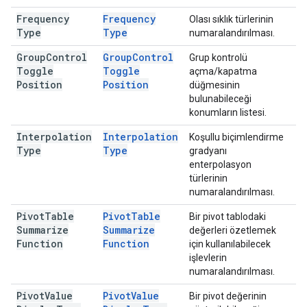
Frequency
Frequency
Olası sıklık türlerinin
Type
Type
numaralandırılması.
Group
Control
Group
Control
Grup kontrolü
Toggle
Toggle
açma/kapatma
Position
Position
düğmesinin
bulunabileceği
konumların listesi.
Interpolation
Interpolation
Koşullu biçimlendirme
Type
Type
gradyanı
enterpolasyon
türlerinin
numaralandırılması.
Pivot
Table
Pivot
Table
Bir pivot tablodaki
Summarize
Summarize
değerleri özetlemek
Function
Function
için kullanılabilecek
işlevlerin
numaralandırılması.
Pivot
Value
Pivot
Value
Bir pivot değerinin