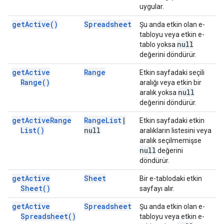
uygular.
get
Active(
)
Spreadsheet
Şu anda etkin olan e-
tabloyu veya etkin e-
null
tablo yoksa
değerini döndürür.
get
Active
Range
Etkin sayfadaki seçili
Range(
)
aralığı veya etkin bir
null
aralık yoksa
değerini döndürür.
get
Active
Range
Range
List
|
Etkin sayfadaki etkin
List(
)
null
aralıkların listesini veya
aralık seçilmemişse
null
değerini
döndürür.
get
Active
Sheet
Bir e-tablodaki etkin
Sheet(
)
sayfayı alır.
get
Active
Spreadsheet
Şu anda etkin olan e-
Spreadsheet(
)
tabloyu veya etkin e-