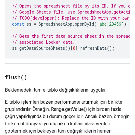
// Opens the spreadsheet file by its ID. If you cr
// Google Sheets file, use SpreadsheetApp.getActiv
// TODO(developer): Replace the ID with your own.
const
ss
=
SpreadsheetApp
.
openById
(
'abc123456'
);
// Gets the first data source sheet in the spreads
// associated Looker data.
ss
.
getDataSourceSheets
()[
0
].
refreshData
();
flush(
)
Beklemedeki tüm e-tablo değişikliklerini uygular.
E-tablo işlemleri bazen performansı artırmak için birlikte
gruplandırılır. Örneğin, Range.getValue() için birden fazla
çağrı yapıldığında bu durum geçerlidir. Ancak bazen, örneğin
bir komut dosyası yürütülürken kullanıcılara verileri
göstermek için bekleyen tüm değişikliklerin hemen