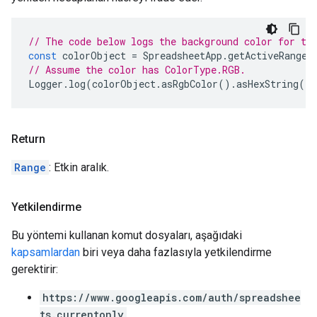
// The code below logs the background color for th
const
colorObject
=
SpreadsheetApp
.
getActiveRange
(
// Assume the color has ColorType.RGB.
Logger
.
log
(
colorObject
.
asRgbColor
().
asHexString
()
Return
Range
: Etkin aralık.
Yetkilendirme
Bu yöntemi kullanan komut dosyaları, aşağıdaki
kapsamlardan
biri veya daha fazlasıyla yetkilendirme
gerektirir:
https://www.googleapis.com/auth/spreadshee
ts.currentonly