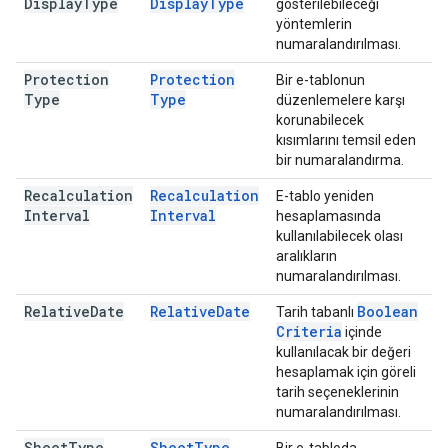
Display
Type
Display
Type
gösterilebileceği
yöntemlerin
numaralandırılması.
Protection
Protection
Bir e-tablonun
Type
Type
düzenlemelere karşı
korunabilecek
kısımlarını temsil eden
bir numaralandırma.
Recalculation
Recalculation
E-tablo yeniden
Interval
Interval
hesaplamasında
kullanılabilecek olası
aralıkların
numaralandırılması.
Relative
Date
Relative
Date
Boolean
Tarih tabanlı
Criteria
içinde
kullanılacak bir değeri
hesaplamak için göreli
tarih seçeneklerinin
numaralandırılması.
Sheet
Type
Sheet
Type