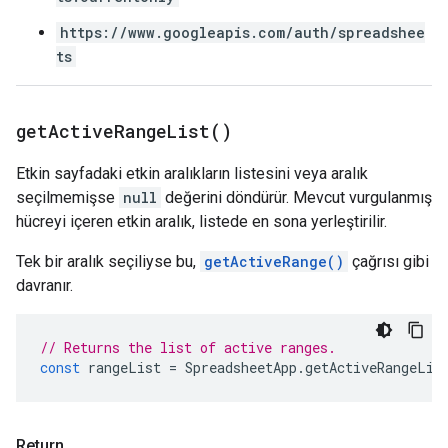
https://www.googleapis.com/auth/spreadshee
ts
get
Active
Range
List(
)
Etkin sayfadaki etkin aralıkların listesini veya aralık
seçilmemişse
null
değerini döndürür. Mevcut vurgulanmış
hücreyi içeren etkin aralık, listede en sona yerleştirilir.
Tek bir aralık seçiliyse bu,
getActiveRange()
çağrısı gibi
davranır.
// Returns the list of active ranges.
const
rangeList
=
SpreadsheetApp
.
getActiveRangeLis
Return