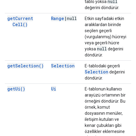
null
tablo yoksa
değerini döndürür.
get
Current
Range
|
null
Etkin sayfadaki etkin
Cell(
)
aralıklardan birinde
seçilen geçerli
(vurgulanmış) hücreyi
veya geçerli hücre
null
yoksa
değerini
döndürür.
get
Selection(
)
Selection
E-tablodaki geçerli
Selection
değerini
döndürür.
get
Ui(
)
Ui
E-tablonun kullanıcı
arayüzü ortamının bir
örneğini döndürür. Bu
örnek, komut
dosyasının menüler,
iletişim kutuları ve
kenar çubukları gibi
özellikler eklemesine