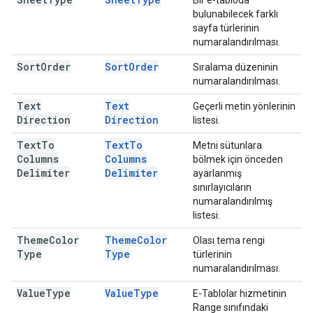
Bir e-tabloda
bulunabilecek farklı
sayfa türlerinin
numaralandırılması.
Sort
Order
Sort
Order
Sıralama düzeninin
numaralandırılması.
Text
Text
Geçerli metin yönlerinin
Direction
Direction
listesi.
Text
To
Text
To
Metni sütunlara
Columns
Columns
bölmek için önceden
Delimiter
Delimiter
ayarlanmış
sınırlayıcıların
numaralandırılmış
listesi.
Theme
Color
Theme
Color
Olası tema rengi
Type
Type
türlerinin
numaralandırılması.
Value
Type
Value
Type
E-Tablolar hizmetinin
Range sınıfındaki