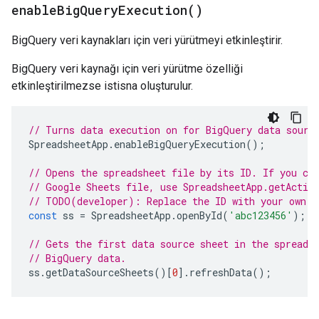
enable
Big
Query
Execution(
)
BigQuery veri kaynakları için veri yürütmeyi etkinleştirir.
BigQuery veri kaynağı için veri yürütme özelliği
etkinleştirilmezse istisna oluşturulur.
// Turns data execution on for BigQuery data sourc
SpreadsheetApp
.
enableBigQueryExecution
();
// Opens the spreadsheet file by its ID. If you cr
// Google Sheets file, use SpreadsheetApp.getActiv
// TODO(developer): Replace the ID with your own.
const
ss
=
SpreadsheetApp
.
openById
(
'abc123456'
);
// Gets the first data source sheet in the spreads
// BigQuery data.
ss
.
getDataSourceSheets
()[
0
].
refreshData
();