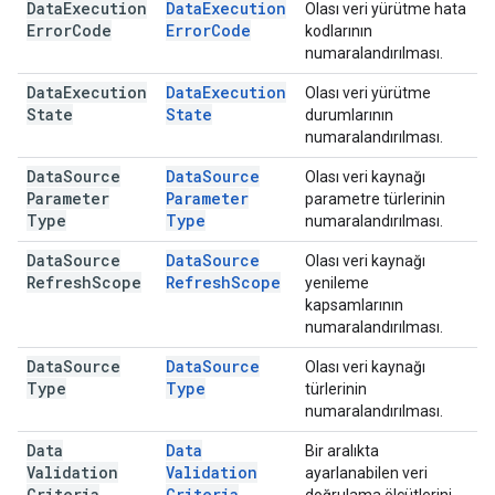
Data
Execution
Data
Execution
Olası veri yürütme hata
Error
Code
Error
Code
kodlarının
numaralandırılması.
Data
Execution
Data
Execution
Olası veri yürütme
State
State
durumlarının
numaralandırılması.
Data
Source
Data
Source
Olası veri kaynağı
Parameter
Parameter
parametre türlerinin
Type
Type
numaralandırılması.
Data
Source
Data
Source
Olası veri kaynağı
Refresh
Scope
Refresh
Scope
yenileme
kapsamlarının
numaralandırılması.
Data
Source
Data
Source
Olası veri kaynağı
Type
Type
türlerinin
numaralandırılması.
Data
Data
Bir aralıkta
Validation
Validation
ayarlanabilen veri
Criteria
Criteria