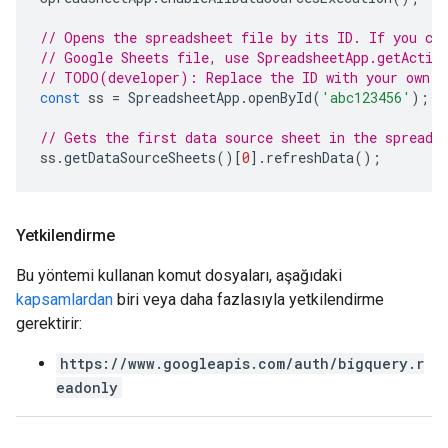
// Opens the spreadsheet file by its ID. If you cr
// Google Sheets file, use SpreadsheetApp.getActiv
// TODO(developer): Replace the ID with your own.
const
ss
=
SpreadsheetApp
.
openById
(
'abc123456'
);
// Gets the first data source sheet in the spreads
ss
.
getDataSourceSheets
()[
0
].
refreshData
();
Yetkilendirme
Bu yöntemi kullanan komut dosyaları, aşağıdaki
kapsamlardan
biri veya daha fazlasıyla yetkilendirme
gerektirir:
https://www.googleapis.com/auth/bigquery.r
eadonly