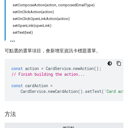
setComposeAction(action, composedEmailType)
setOnClickAction(action)
setOnClickOpenLinkAction(action)
setOpenLink(openLink)
setText(text)
可點選的選單項目，會新增至資訊卡標題選單。
const
action
=
CardService
.
newAction
();
// Finish building the action...
const
cardAction
=
CardService
.
newCardAction
().
setText
(
'Card acti
方法