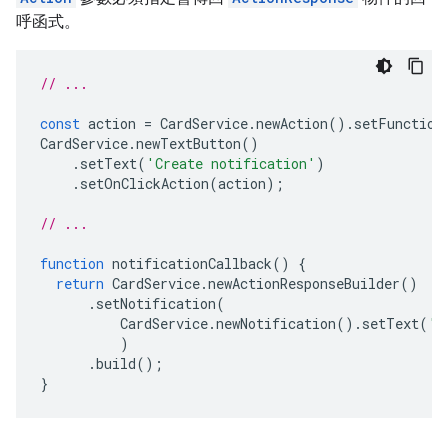
呼函式。
// ...
const
action
=
CardService
.
newAction
().
setFunction
CardService
.
newTextButton
()
.
setText
(
'Create notification'
)
.
setOnClickAction
(
action
);
// ...
function
notificationCallback
()
{
return
CardService
.
newActionResponseBuilder
()
.
setNotification
(
CardService
.
newNotification
().
setText
(
'S
)
.
build
();
}