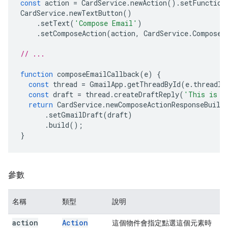
const
action
=
CardService
.
newAction
().
setFunction
CardService
.
newTextButton
()
.
setText
(
'Compose Email'
)
.
setComposeAction
(
action
,
CardService
.
Composed
// ...
function
composeEmailCallback
(
e
)
{
const
thread
=
GmailApp
.
getThreadById
(
e
.
threadId
const
draft
=
thread
.
createDraftReply
(
'This is a
return
CardService
.
newComposeActionResponseBuild
.
setGmailDraft
(
draft
)
.
build
();
}
參數
名稱
類型
說明
action
Action
這個物件會指定點選這個元素時