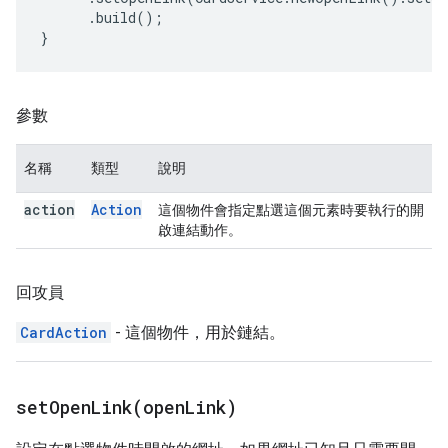
.
build
();
}
參數
名稱
類型
說明
action
Action
這個物件會指定點選這個元素時要執行的開
啟連結動作。
回攻員
CardAction
- 這個物件，用於鏈結。
setOpenLink(
open
Link)