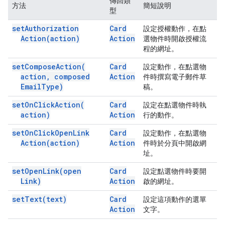
傳回類
方法
簡短說明
型
set
Authorization
Card
設定授權動作，在點
Action(
action)
Action
選物件時開啟授權流
程的網址。
set
Compose
Action(
Card
設定動作，在點選物
action
,
composed
Action
件時撰寫電子郵件草
Email
Type)
稿。
set
On
Click
Action(
Card
設定在點選物件時執
action)
Action
行的動作。
set
On
Click
Open
Link
Card
設定動作，在點選物
Action(
action)
Action
件時於分頁中開啟網
址。
set
Open
Link(
open
Card
設定點選物件時要開
Link)
Action
啟的網址。
set
Text(
text)
Card
設定這項動作的選單
Action
文字。