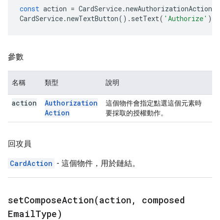
const
action
=
CardService
.
newAuthorizationAction
(
CardService
.
newTextButton
().
setText
(
'Authorize'
).
s
參數
名稱
類型
說明
action
Authorization
這個物件會指定點選這個元素時
Action
要採取的授權動作。
回攻員
CardAction
- 這個物件，用於鏈結。
setComposeAction(
action
,
composed
Email
Type)