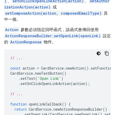
)
、
setOnClickOpenLinkAction(action)
、
setAuthor
izationAction(action)
或
setComposeAction(action, composedEmailType)
其
中一個。
Action
參數必須指定回呼函式，該函式會傳回使用
ActionResponseBuilder.setOpenLink(openLink)
設定
的
ActionResponse
物件。
// ...
const
action
=
CardService
.
newAction
().
setFunction
CardService
.
newTextButton
()
.
setText
(
'Open Link'
)
.
setOnClickOpenLinkAction
(
action
);
// ...
function
openLinkCallback
()
{
return
CardService
.
newActionResponseBuilder
()
.
setOpenLink
(
CardService
.
newOpenLink
().
setUr