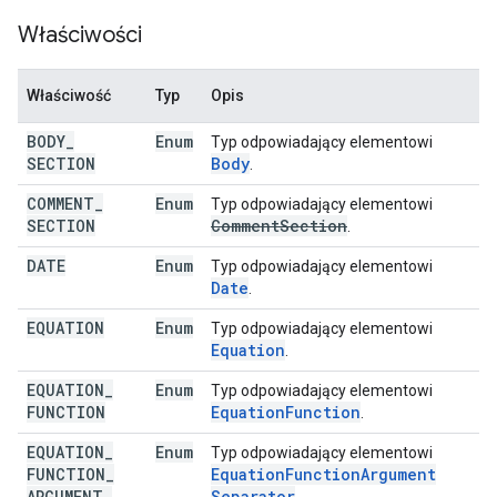
Właściwości
Właściwość
Typ
Opis
BODY
_
Enum
Typ odpowiadający elementowi
SECTION
Body
.
COMMENT
_
Enum
Typ odpowiadający elementowi
SECTION
Comment
Section
.
DATE
Enum
Typ odpowiadający elementowi
Date
.
EQUATION
Enum
Typ odpowiadający elementowi
Equation
.
EQUATION
_
Enum
Typ odpowiadający elementowi
FUNCTION
Equation
Function
.
EQUATION
_
Enum
Typ odpowiadający elementowi
FUNCTION
_
Equation
Function
Argument
ARGUMENT
_
Separator