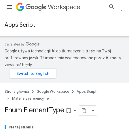
Workspace
Apps Script
Google używa technologii AI do tłumaczenia treści na Twój
preferowany język. Tłumaczenia wygenerowane przez AI mogą
zawierać błędy.
Strona główna
Google Workspace
Apps Script
Materiały referencyjne
Enum Element
Type
bookmark_border
Na tej stronie