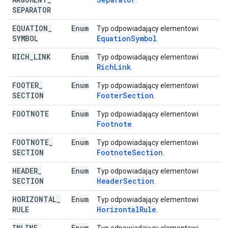
.
SEPARATOR
EQUATION
_
Enum
Typ odpowiadający elementowi
SYMBOL
Equation
Symbol
.
RICH
_
LINK
Enum
Typ odpowiadający elementowi
Rich
Link
.
FOOTER
_
Enum
Typ odpowiadający elementowi
SECTION
Footer
Section
.
FOOTNOTE
Enum
Typ odpowiadający elementowi
Footnote
.
FOOTNOTE
_
Enum
Typ odpowiadający elementowi
SECTION
Footnote
Section
.
HEADER
_
Enum
Typ odpowiadający elementowi
SECTION
Header
Section
.
HORIZONTAL
_
Enum
Typ odpowiadający elementowi
RULE
Horizontal
Rule
.
INLINE
_
Enum