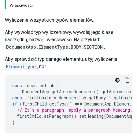
Właściwości
Wyliczenie wszystkich typów elementów.
Aby wywołać typ wyliczeniowy, wywołaj jego klasę
nadrzędną, nazwę i właściwość. Na przykład:
DocumentApp.ElementType.BODY_SECTION
.
Aby sprawdzić typ danego elementu, użyj wyliczenia
ElementType
, np.:
const
documentTab
=
DocumentApp
.
getActiveDocument
().
getActiveTab
()
const
firstChild
=
documentTab
.
getBody
().
getChild
(
if
(
firstChild
.
getType
()
===
DocumentApp
.
ElementTy
// It's a paragraph, apply a paragraph heading.
firstChild
.
asParagraph
().
setHeading
(
DocumentApp
.
}