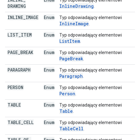
Typ odpowiadający elementowi
DRAWING
Inline
Drawing
.
INLINE
_
IMAGE
Enum
Typ odpowiadający elementowi
Inline
Image
.
LIST
_
ITEM
Enum
Typ odpowiadający elementowi
List
Item
.
PAGE
_
BREAK
Enum
Typ odpowiadający elementowi
Page
Break
.
PARAGRAPH
Enum
Typ odpowiadający elementowi
Paragraph
.
PERSON
Enum
Typ odpowiadający elementowi
Person
.
TABLE
Enum
Typ odpowiadający elementowi
Table
.
TABLE
_
CELL
Enum
Typ odpowiadający elementowi
Table
Cell
.
TABLE
_
OF
_
Enum