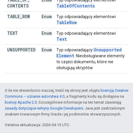
Typ odpowiadający elementowi
CONTENTS
Table
Of
Contents
.
TABLE
_
ROW
Enum
Typ odpowiadający elementowi
Table
Row
.
TEXT
Enum
Typ odpowiadający elementowi
Text
.
UNSUPPORTED
Enum
Unsupported
Typ odpowiadający
Element
. Nieobsługiwane elementy
to części dokumentu, które nie
obsługują skryptów.
O ile nie stwierdzono inaczej, treść tej strony jest objęta
licencją Creative
Commons – uznanie autorstwa 4.0
, a fragmenty kodu są dostępne na
licencji Apache 2.0
. Szczegółowe informacje na ten temat zawierają
zasady dotyczące witryny Google Developers
. Java jest zastrzeżonym
znakiem towarowym firmy Oracle i jej podmiotów stowarzyszonych.
Ostatnia aktualizacja: 2026-04-13 UTC.