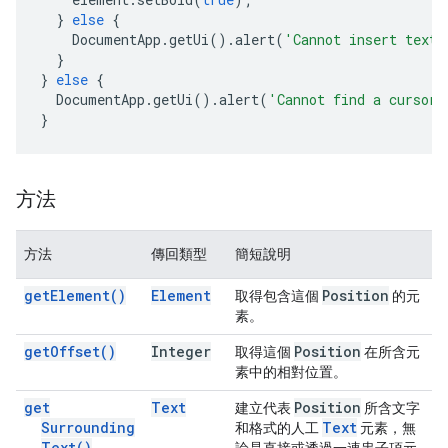
}
else
{
DocumentApp
.
getUi
().
alert
(
'Cannot insert text 
}
}
else
{
DocumentApp
.
getUi
().
alert
(
'Cannot find a cursor.
}
方法
方法
傳回類型
簡短說明
get
Element(
)
Element
Position
取得包含這個
的元
素。
get
Offset(
)
Integer
Position
取得這個
在所含元
素中的相對位置。
get
Text
Position
建立代表
所含文字
Surrounding
Text
和格式的人工
元素，無
Text(
)