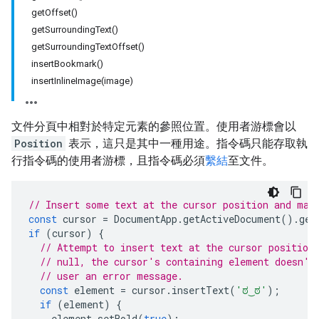
getOffset()
getSurroundingText()
getSurroundingTextOffset()
insertBookmark()
insertInlineImage(image)
文件分頁中相對於特定元素的參照位置。使用者游標會以
Position
表示，這只是其中一種用途。指令碼只能存取執
行指令碼的使用者游標，且指令碼必須
繫結
至文件。
// Insert some text at the cursor position and mak
const
cursor
=
DocumentApp
.
getActiveDocument
().
get
if
(
cursor
)
{
// Attempt to insert text at the cursor position
// null, the cursor's containing element doesn't
// user an error message.
const
element
=
cursor
.
insertText
(
'ಠ‿ಠ'
);
if
(
element
)
{
element
.
setBold
(
true
);