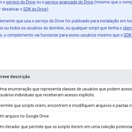
m o
serviço do Drive
ou o
serviço avançado do Drive
(mesmo que o compl
r desativar o
SDK do Drive
).
mento que usa o serviço do Drive for publicado para instalação em tod
s ou todos os usuários do domínio, ou qualquer script que tenha o
clie
io, o complemento vai funcionar para esses usuários mesmo que o
SDK 
Breve descrição
ma enumeração que representa classes de usuários que podem acessa
suários individuais que receberam acesso explícito.
ermite que scripts criem, encontrem e modifiquem arquivos e pastas n
m arquivo no Google Drive.
m iterador que permite que os scripts iterem em uma coleção potenci