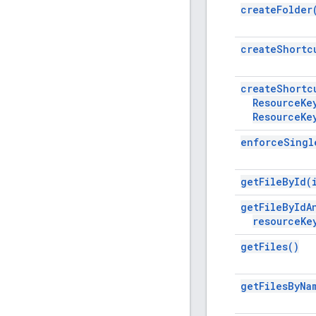
create
Folder
create
Shortc
create
Shortc
Resource
Ke
Resource
Ke
enforce
Singl
get
File
By
Id(
get
File
By
Id
A
resource
Ke
get
Files(
)
get
Files
By
Na