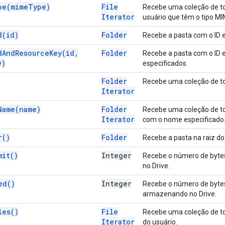
pe(
mime
Type)
File
Recebe uma coleção de to
Iterator
usuário que têm o tipo MI
d(
id)
Folder
Recebe a pasta com o ID e
d
And
Resource
Key(
id
,
Folder
Recebe a pasta com o ID e
y)
especificados.
Folder
Recebe uma coleção de tod
Iterator
Name(
name)
Folder
Recebe uma coleção de to
Iterator
com o nome especificado
r(
)
Folder
Recebe a pasta na raiz do 
mit(
)
Integer
Recebe o número de byte
no Drive.
ed(
)
Integer
Recebe o número de bytes
armazenando no Drive.
les(
)
File
Recebe uma coleção de tod
Iterator
do usuário.