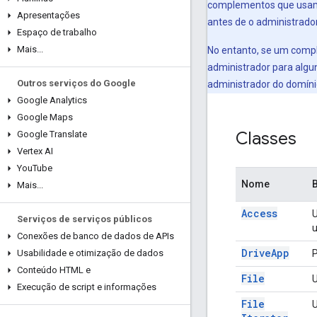
complementos que usa
Apresentações
antes de o administrado
Espaço de trabalho
Mais
.
.
.
No entanto, se um comple
administrador para algun
Outros serviços do Google
administrador do domín
Google Analytics
Google Maps
Classes
Google Translate
Vertex AI
You
Tube
Nome
Mais
.
.
.
Access
U
Serviços de serviços públicos
u
Conexões de banco de dados de APIs
Drive
App
P
Usabilidade e otimização de dados
Conteúdo HTML e
File
U
Execução de script e informações
File
U