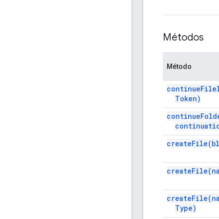
Métodos
Método
continue
File
Token)
continue
Fold
continuati
create
File(
b
create
File(
n
create
File(
n
Type)