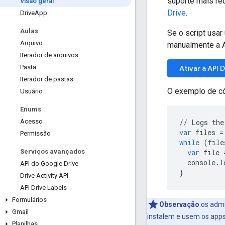
suporte mais re
Visão geral
Drive
.
Drive
App
Aulas
Se o script usa
Arquivo
manualmente a AP
Iterador de arquivos
Pasta
Ativar a API 
Iterador de pastas
O exemplo de có
Usuário
Enums
//
Logs
the
Acesso
var
files
=
Permissão
while
(
file
var
file
Serviços avançados
console
.
l
API do Google Drive
}
Drive Activity API
API Drive Labels
Formulários
Observação
:os adm
Gmail
instalem e usem os apps
Planilhas