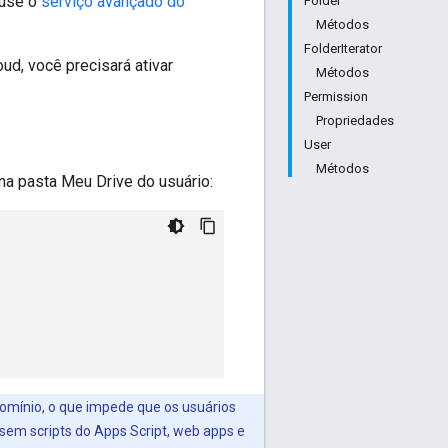
 use o
serviço avançado do
Folder
Métodos
FolderIterator
d, você precisará ativar
Métodos
Permission
Propriedades
User
Métodos
na pasta Meu Drive do usuário:
omínio, o que impede que os usuários
em scripts do Apps Script, web apps e