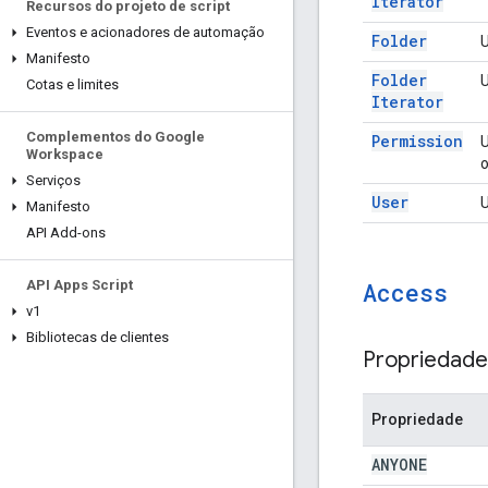
Iterator
Recursos do projeto de script
Eventos e acionadores de automação
Folder
U
Manifesto
Folder
U
Cotas e limites
Iterator
Complementos do Google
Permission
U
Workspace
o
Serviços
User
U
Manifesto
API Add-ons
Access
API Apps Script
v1
Bibliotecas de clientes
Propriedade
Propriedade
ANYONE