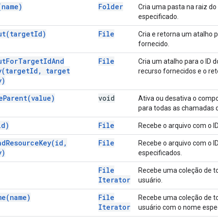
(
name)
Folder
Cria uma pasta na raiz do
especificado.
ut(
target
Id)
File
Cria e retorna um atalho p
fornecido.
ut
For
Target
Id
And
File
Cria um atalho para o ID d
y(
target
Id
,
target
recurso fornecidos e o ret
y)
e
Parent(
value)
void
Ativa ou desativa o comp
para todas as chamadas qu
id)
File
Recebe o arquivo com o ID
nd
Resource
Key(
id
,
File
Recebe o arquivo com o ID
y)
especificados.
File
Recebe uma coleção de to
Iterator
usuário.
me(
name)
File
Recebe uma coleção de to
Iterator
usuário com o nome espec