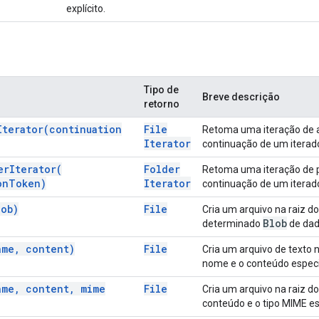
explícito.
Tipo de
Breve descrição
retorno
Iterator(
continuation
File
Retoma uma iteração de 
Iterator
continuação de um iterado
er
Iterator(
Folder
Retoma uma iteração de 
on
Token)
Iterator
continuação de um iterado
lob)
File
Cria um arquivo na raiz d
Blob
determinado
de dado
ame
,
content)
File
Cria um arquivo de texto n
nome e o conteúdo especi
ame
,
content
,
mime
File
Cria um arquivo na raiz d
conteúdo e o tipo MIME es