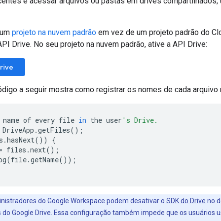
centes e acessar arquivos ou pastas em drives compartilhados,
r um
projeto na nuvem padrão
em vez de um projeto padrão do Clou
I Drive. No seu projeto na nuvem padrão, ative a API Drive:
Drive
digo a seguir mostra como registrar os nomes de cada arquivo 
name
of
every
file
in
the
user
's Drive.
DriveApp
.
getFiles
();
s
.
hasNext
())
{
=
files
.
next
();
og
(
file
.
getName
());
inistradores do Google Workspace podem desativar o
SDK do Drive
no d
 do Google Drive. Essa configuração também impede que os usuários us