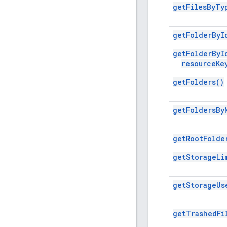
get
Files
By
Ty
get
Folder
By
I
get
Folder
By
I
resource
Ke
get
Folders(
)
get
Folders
By
get
Root
Folde
get
Storage
Li
get
Storage
Us
get
Trashed
Fi