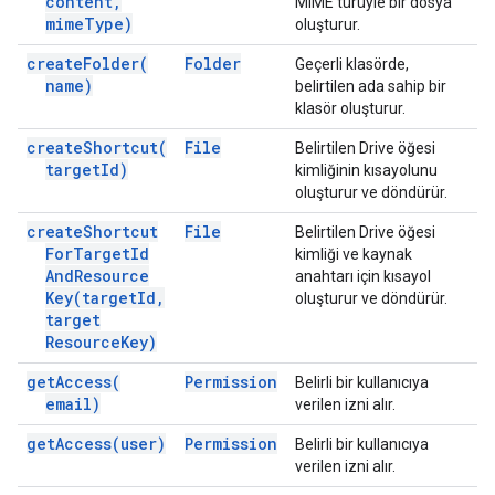
content
,
MIME türüyle bir dosya
mime
Type)
oluşturur.
create
Folder(
Folder
Geçerli klasörde,
name)
belirtilen ada sahip bir
klasör oluşturur.
create
Shortcut(
File
Belirtilen Drive öğesi
target
Id)
kimliğinin kısayolunu
oluşturur ve döndürür.
create
Shortcut
File
Belirtilen Drive öğesi
For
Target
Id
kimliği ve kaynak
And
Resource
anahtarı için kısayol
Key(
target
Id
,
oluşturur ve döndürür.
target
Resource
Key)
get
Access(
Permission
Belirli bir kullanıcıya
email)
verilen izni alır.
get
Access(
user)
Permission
Belirli bir kullanıcıya
verilen izni alır.