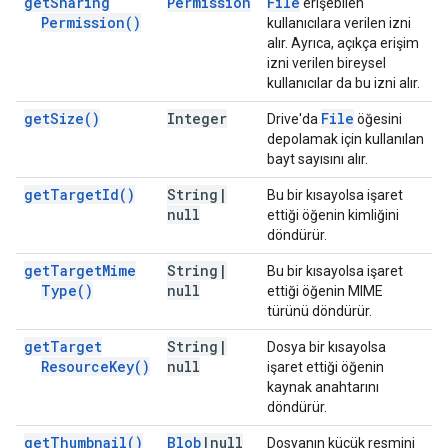
get
Sharing
Permission
File
erişebilen
Permission(
)
kullanıcılara verilen izni
alır. Ayrıca, açıkça erişim
izni verilen bireysel
kullanıcılar da bu izni alır.
get
Size(
)
Integer
File
Drive'da
öğesini
depolamak için kullanılan
bayt sayısını alır.
get
Target
Id(
)
String
|
Bu bir kısayolsa işaret
null
ettiği öğenin kimliğini
döndürür.
get
Target
Mime
String
|
Bu bir kısayolsa işaret
Type(
)
null
ettiği öğenin MIME
türünü döndürür.
get
Target
String
|
Dosya bir kısayolsa
Resource
Key(
)
null
işaret ettiği öğenin
kaynak anahtarını
döndürür.
get
Thumbnail(
)
Blob
|
null
Dosyanın küçük resmini