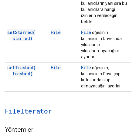
kullanıcıların yanı sıra bu
kullanıcılara hangi
izinlerin verileceğini
belirler.
set
Starred(
File
File
öğesinin
starred)
kullanıcının Drive'ında
yıldızlanıp
yıldızlanmayacağını
ayarlar.
set
Trashed(
File
File
öğesinin,
trashed)
kullanıcının Drive çöp
kutusunda olup
olmayacağını ayarlar.
File
Iterator
Yöntemler