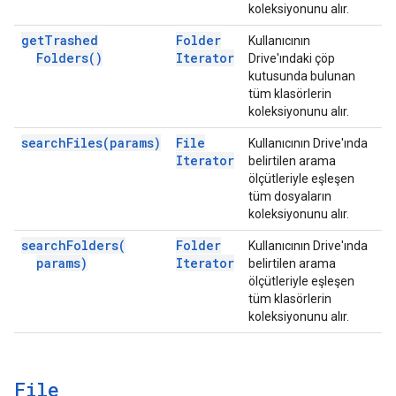
koleksiyonunu alır.
get
Trashed
Folder
Kullanıcının
Folders(
)
Iterator
Drive'ındaki çöp
kutusunda bulunan
tüm klasörlerin
koleksiyonunu alır.
search
Files(
params)
File
Kullanıcının Drive'ında
Iterator
belirtilen arama
ölçütleriyle eşleşen
tüm dosyaların
koleksiyonunu alır.
search
Folders(
Folder
Kullanıcının Drive'ında
params)
Iterator
belirtilen arama
ölçütleriyle eşleşen
tüm klasörlerin
koleksiyonunu alır.
File