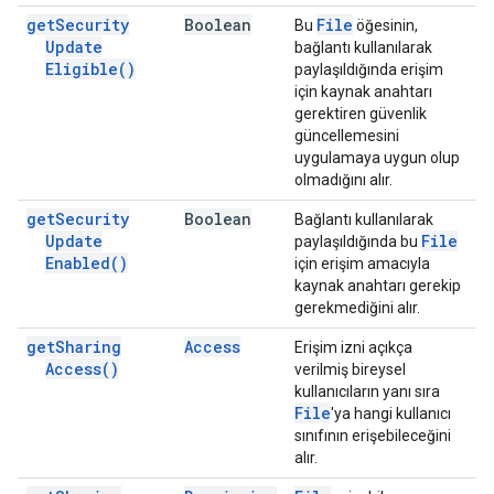
get
Security
Boolean
File
Bu
öğesinin,
Update
bağlantı kullanılarak
Eligible(
)
paylaşıldığında erişim
için kaynak anahtarı
gerektiren güvenlik
güncellemesini
uygulamaya uygun olup
olmadığını alır.
get
Security
Boolean
Bağlantı kullanılarak
Update
File
paylaşıldığında bu
Enabled(
)
için erişim amacıyla
kaynak anahtarı gerekip
gerekmediğini alır.
get
Sharing
Access
Erişim izni açıkça
Access(
)
verilmiş bireysel
kullanıcıların yanı sıra
File
'ya hangi kullanıcı
sınıfının erişebileceğini
alır.