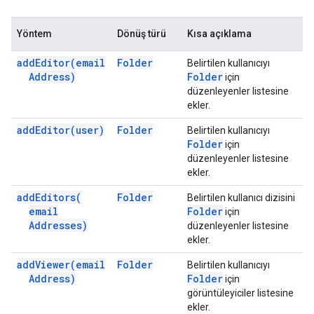
Yöntem
Dönüş türü
Kısa açıklama
add
Editor(
email
Folder
Belirtilen kullanıcıyı
Address)
Folder
için
düzenleyenler listesine
ekler.
add
Editor(
user)
Folder
Belirtilen kullanıcıyı
Folder
için
düzenleyenler listesine
ekler.
add
Editors(
Folder
Belirtilen kullanıcı dizisini
email
Folder
için
Addresses)
düzenleyenler listesine
ekler.
add
Viewer(
email
Folder
Belirtilen kullanıcıyı
Address)
Folder
için
görüntüleyiciler listesine
ekler.