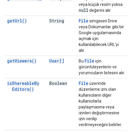
veya küçük resim yoksa
null
değerini alır.
get
Url(
)
String
File
simgesini Drive
veya Dokümanlar gibi bir
Google uygulamasında
açmak için
kullanılabilecek URL'yi
alır.
get
Viewers(
)
User[]
File
Bu
için
görüntüleyenlerin ve
yorumcuların listesini alır.
is
Shareable
By
Boolean
File
üzerinde
Editors(
)
düzenleme izni olan
kullanıcıların diğer
kullanıcılarla
paylaşmasına veya
izinleri değiştirmesine
izin verilip
verilmeyeceğini belirler.