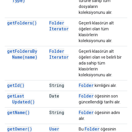
Type)
türüne sahip tüm
dosyaların
koleksiyonunu alır.
get
Folders(
)
Folder
Geçerli klasörün alt
Iterator
öğeleri olan tüm
klasörlerin
koleksiyonunu alır.
get
Folders
By
Folder
Geçerli klasörün alt
Name(
name)
Iterator
öğeleri olan ve belirli bir
ada sahip tüm
klasörlerin
koleksiyonunu alır.
get
Id(
)
String
Folder
kimliğini alır.
get
Last
Date
Folder
öğesinin son
Updated(
)
güncellendiği tarihi alır.
get
Name(
)
String
Folder
öğesinin adını
alır.
get
Owner(
)
User
Folder
Bu
öğesinin