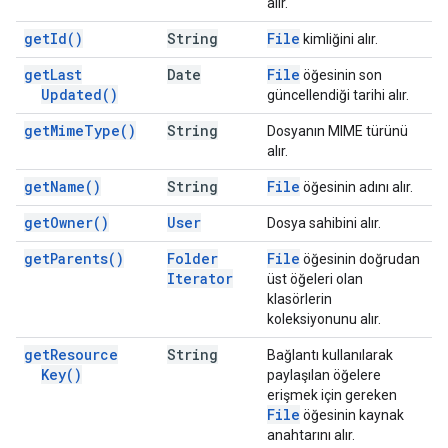
alır.
get
Id(
)
String
File
kimliğini alır.
get
Last
Date
File
öğesinin son
Updated(
)
güncellendiği tarihi alır.
get
Mime
Type(
)
String
Dosyanın MIME türünü
alır.
get
Name(
)
String
File
öğesinin adını alır.
get
Owner(
)
User
Dosya sahibini alır.
get
Parents(
)
Folder
File
öğesinin doğrudan
Iterator
üst öğeleri olan
klasörlerin
koleksiyonunu alır.
get
Resource
String
Bağlantı kullanılarak
Key(
)
paylaşılan öğelere
erişmek için gereken
File
öğesinin kaynak
anahtarını alır.