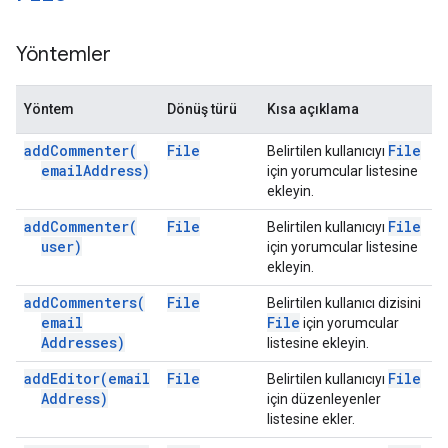
Yöntemler
Yöntem
Dönüş türü
Kısa açıklama
add
Commenter(
File
File
Belirtilen kullanıcıyı
email
Address)
için yorumcular listesine
ekleyin.
add
Commenter(
File
File
Belirtilen kullanıcıyı
user)
için yorumcular listesine
ekleyin.
add
Commenters(
File
Belirtilen kullanıcı dizisini
email
File
için yorumcular
Addresses)
listesine ekleyin.
add
Editor(
email
File
File
Belirtilen kullanıcıyı
Address)
için düzenleyenler
listesine ekler.