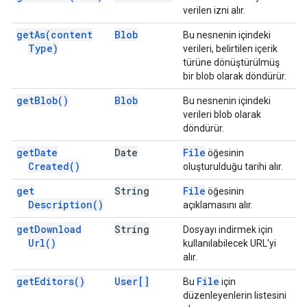
verilen izni alır.
get
As(
content
Blob
Bu nesnenin içindeki
Type)
verileri, belirtilen içerik
türüne dönüştürülmüş
bir blob olarak döndürür.
get
Blob(
)
Blob
Bu nesnenin içindeki
verileri blob olarak
döndürür.
get
Date
Date
File
öğesinin
Created(
)
oluşturulduğu tarihi alır.
get
String
File
öğesinin
Description(
)
açıklamasını alır.
get
Download
String
Dosyayı indirmek için
Url(
)
kullanılabilecek URL'yi
alır.
get
Editors(
)
User[]
File
Bu
için
düzenleyenlerin listesini