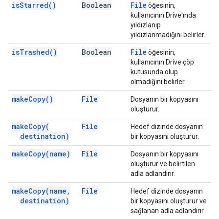
is
Starred(
)
Boolean
File
öğesinin,
kullanıcının Drive'ında
yıldızlanıp
yıldızlanmadığını belirler.
is
Trashed(
)
Boolean
File
öğesinin,
kullanıcının Drive çöp
kutusunda olup
olmadığını belirler.
make
Copy(
)
File
Dosyanın bir kopyasını
oluşturur.
make
Copy(
File
Hedef dizinde dosyanın
destination)
bir kopyasını oluşturur.
make
Copy(
name)
File
Dosyanın bir kopyasını
oluşturur ve belirtilen
adla adlandırır.
make
Copy(
name
,
File
Hedef dizinde dosyanın
destination)
bir kopyasını oluşturur ve
sağlanan adla adlandırır.