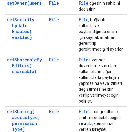
set
Owner(
user)
File
File
öğesinin sahibini
değiştirir.
set
Security
File
File
, bağlantı
Update
kullanılarak
Enabled(
paylaşıldığında erişim
enabled)
için kaynak anahtarı
gerektirip
gerektirmediğini ayarlar.
set
Shareable
By
File
File
üzerinde
Editors(
düzenleme izni olan
shareable)
kullanıcıların diğer
kullanıcılarla paylaşım
yapmasına veya izinleri
değiştirmesine izin
verilip verilmeyeceğini
belirler.
set
Sharing(
File
File
'a hangi kullanıcı
access
Type
,
sınıfının erişebileceğini
permission
ve açıkça erişim izni
Type)
verilen bireysel