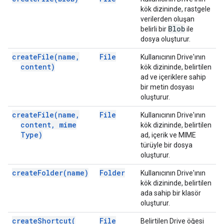
kök dizininde, rastgele
verilerden oluşan
Blob
belirli bir
ile
dosya oluşturur.
create
File(
name
,
File
Kullanıcının Drive'ının
content)
kök dizininde, belirtilen
ad ve içeriklere sahip
bir metin dosyası
oluşturur.
create
File(
name
,
File
Kullanıcının Drive'ının
content
,
mime
kök dizininde, belirtilen
Type)
ad, içerik ve MIME
türüyle bir dosya
oluşturur.
create
Folder(
name)
Folder
Kullanıcının Drive'ının
kök dizininde, belirtilen
ada sahip bir klasör
oluşturur.
create
Shortcut(
File
Belirtilen Drive öğesi