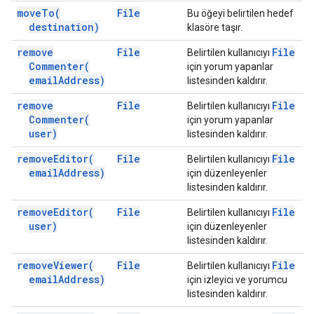
move
To(
File
Bu öğeyi belirtilen hedef
destination)
klasöre taşır.
remove
File
File
Belirtilen kullanıcıyı
Commenter(
için yorum yapanlar
email
Address)
listesinden kaldırır.
remove
File
File
Belirtilen kullanıcıyı
Commenter(
için yorum yapanlar
user)
listesinden kaldırır.
remove
Editor(
File
File
Belirtilen kullanıcıyı
email
Address)
için düzenleyenler
listesinden kaldırır.
remove
Editor(
File
File
Belirtilen kullanıcıyı
user)
için düzenleyenler
listesinden kaldırır.
remove
Viewer(
File
File
Belirtilen kullanıcıyı
email
Address)
için izleyici ve yorumcu
listesinden kaldırır.