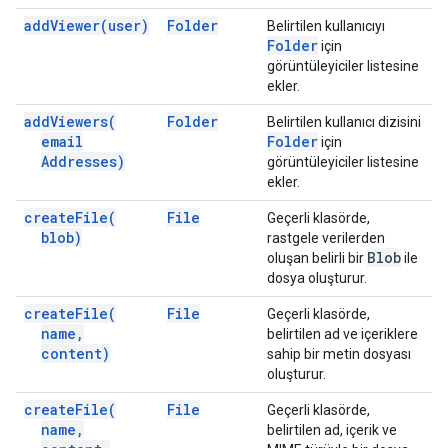
add
Viewer(
user)
Folder
Belirtilen kullanıcıyı
Folder
için
görüntüleyiciler listesine
ekler.
add
Viewers(
Folder
Belirtilen kullanıcı dizisini
email
Folder
için
Addresses)
görüntüleyiciler listesine
ekler.
create
File(
File
Geçerli klasörde,
blob)
rastgele verilerden
Blob
oluşan belirli bir
ile
dosya oluşturur.
create
File(
File
Geçerli klasörde,
name
,
belirtilen ad ve içeriklere
content)
sahip bir metin dosyası
oluşturur.
create
File(
File
Geçerli klasörde,
name
,
belirtilen ad, içerik ve