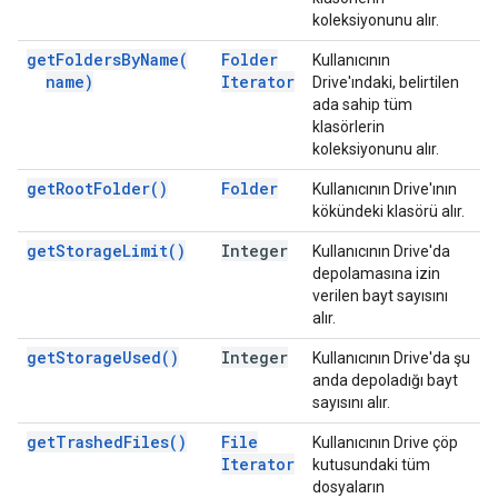
koleksiyonunu alır.
get
Folders
By
Name(
Folder
Kullanıcının
name)
Iterator
Drive'ındaki, belirtilen
ada sahip tüm
klasörlerin
koleksiyonunu alır.
get
Root
Folder(
)
Folder
Kullanıcının Drive'ının
kökündeki klasörü alır.
get
Storage
Limit(
)
Integer
Kullanıcının Drive'da
depolamasına izin
verilen bayt sayısını
alır.
get
Storage
Used(
)
Integer
Kullanıcının Drive'da şu
anda depoladığı bayt
sayısını alır.
get
Trashed
Files(
)
File
Kullanıcının Drive çöp
Iterator
kutusundaki tüm
dosyaların