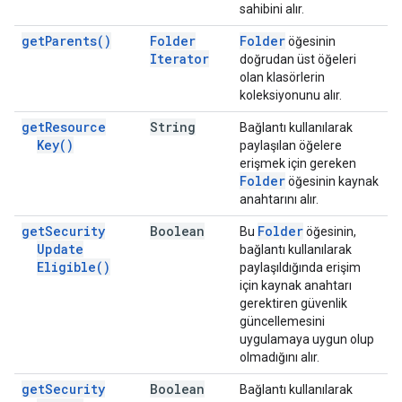
sahibini alır.
get
Parents(
)
Folder
Folder
öğesinin
Iterator
doğrudan üst öğeleri
olan klasörlerin
koleksiyonunu alır.
get
Resource
String
Bağlantı kullanılarak
Key(
)
paylaşılan öğelere
erişmek için gereken
Folder
öğesinin kaynak
anahtarını alır.
get
Security
Boolean
Folder
Bu
öğesinin,
Update
bağlantı kullanılarak
Eligible(
)
paylaşıldığında erişim
için kaynak anahtarı
gerektiren güvenlik
güncellemesini
uygulamaya uygun olup
olmadığını alır.
get
Security
Boolean
Bağlantı kullanılarak