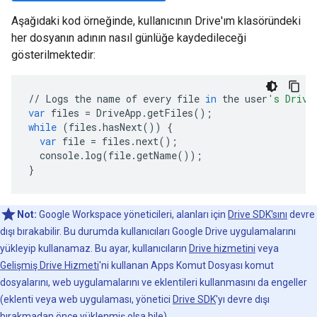
Aşağıdaki kod örneğinde, kullanıcının Drive'ım klasöründeki
her dosyanın adının nasıl günlüğe kaydedileceği
gösterilmektedir:
//
Logs
the
name
of
every
file
in
the
user
's Drive
var
files
=
DriveApp
.
getFiles
();
while
(
files
.
hasNext
())
{
var
file
=
files
.
next
();
console
.
log
(
file
.
getName
());
}
Not:
Google Workspace yöneticileri, alanları için
Drive SDK'sını
devre
dışı bırakabilir. Bu durumda kullanıcıları Google Drive uygulamalarını
yükleyip kullanamaz. Bu ayar, kullanıcıların
Drive hizmetini
veya
Gelişmiş Drive Hizmeti
'ni kullanan Apps Komut Dosyası komut
dosyalarını, web uygulamalarını ve eklentileri kullanmasını da engeller
(eklenti veya web uygulaması, yönetici
Drive SDK
'yı devre dışı
bırakmadan önce yüklenmiş olsa bile).