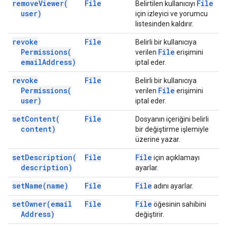
remove
Viewer(
File
File
Belirtilen kullanıcıyı
user)
için izleyici ve yorumcu
listesinden kaldırır.
revoke
File
Belirli bir kullanıcıya
Permissions(
File
verilen
erişimini
email
Address)
iptal eder.
revoke
File
Belirli bir kullanıcıya
Permissions(
File
verilen
erişimini
user)
iptal eder.
set
Content(
File
Dosyanın içeriğini belirli
content)
bir değiştirme işlemiyle
üzerine yazar.
set
Description(
File
File
için açıklamayı
description)
ayarlar.
set
Name(
name)
File
File
adını ayarlar.
set
Owner(
email
File
File
öğesinin sahibini
Address)
değiştirir.