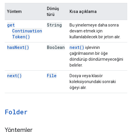
Dönüş
Yöntem
Kısa açıklama
türü
get
String
Bu yinelemeye daha sonra
Continuation
devam etmek için
Token(
)
kullanılabilecek bir jeton alır.
has
Next(
)
Boolean
next(
)
işlevinin
çağrılmasının bir öğe
döndürüp döndürmeyeceğini
belirler.
next(
)
File
Dosya veya klasör
koleksiyonundaki sonraki
öğeyi alır.
Folder
Yöntemler