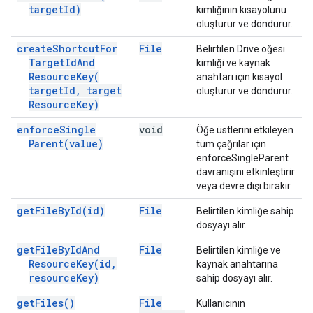
target
Id)
kimliğinin kısayolunu
oluşturur ve döndürür.
create
Shortcut
For
File
Belirtilen Drive öğesi
Target
Id
And
kimliği ve kaynak
Resource
Key(
anahtarı için kısayol
target
Id
,
target
oluşturur ve döndürür.
Resource
Key)
enforce
Single
void
Öğe üstlerini etkileyen
Parent(
value)
tüm çağrılar için
enforceSingleParent
davranışını etkinleştirir
veya devre dışı bırakır.
get
File
By
Id(
id)
File
Belirtilen kimliğe sahip
dosyayı alır.
get
File
By
Id
And
File
Belirtilen kimliğe ve
Resource
Key(
id
,
kaynak anahtarına
resource
Key)
sahip dosyayı alır.
get
Files(
)
File
Kullanıcının