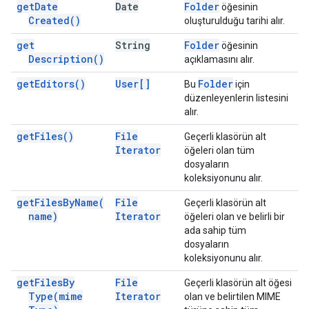
get
Date
Date
Folder
öğesinin
Created(
)
oluşturulduğu tarihi alır.
get
String
Folder
öğesinin
Description(
)
açıklamasını alır.
get
Editors(
)
User[]
Folder
Bu
için
düzenleyenlerin listesini
alır.
get
Files(
)
File
Geçerli klasörün alt
Iterator
öğeleri olan tüm
dosyaların
koleksiyonunu alır.
get
Files
By
Name(
File
Geçerli klasörün alt
name)
Iterator
öğeleri olan ve belirli bir
ada sahip tüm
dosyaların
koleksiyonunu alır.
get
Files
By
File
Geçerli klasörün alt öğesi
Type(
mime
Iterator
olan ve belirtilen MIME