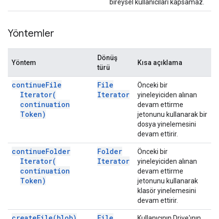
bireysel kullanıcıları kapsamaz.
Yöntemler
Dönüş
Yöntem
Kısa açıklama
türü
continue
File
File
Önceki bir
Iterator(
Iterator
yineleyiciden alınan
continuation
devam ettirme
Token)
jetonunu kullanarak bir
dosya yinelemesini
devam ettirir.
continue
Folder
Folder
Önceki bir
Iterator(
Iterator
yineleyiciden alınan
continuation
devam ettirme
Token)
jetonunu kullanarak
klasör yinelemesini
devam ettirir.
create
File(
blob)
File
Kullanıcının Drive'ının