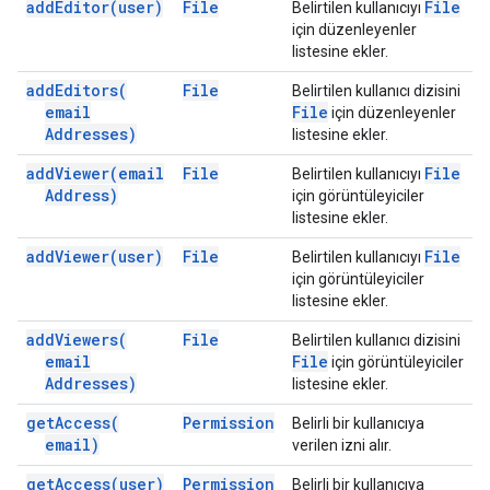
add
Editor(
user)
File
File
Belirtilen kullanıcıyı
için düzenleyenler
listesine ekler.
add
Editors(
File
Belirtilen kullanıcı dizisini
email
File
için düzenleyenler
Addresses)
listesine ekler.
add
Viewer(
email
File
File
Belirtilen kullanıcıyı
Address)
için görüntüleyiciler
listesine ekler.
add
Viewer(
user)
File
File
Belirtilen kullanıcıyı
için görüntüleyiciler
listesine ekler.
add
Viewers(
File
Belirtilen kullanıcı dizisini
email
File
için görüntüleyiciler
Addresses)
listesine ekler.
get
Access(
Permission
Belirli bir kullanıcıya
email)
verilen izni alır.
get
Access(
user)
Permission
Belirli bir kullanıcıya