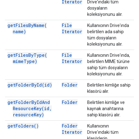
Iterator
Drive'ındaki tüm
dosyaların
koleksiyonunu alır.
get
Files
By
Name(
File
Kullanıcının Drive'ında
name)
Iterator
belirtilen ada sahip
tüm dosyaların
koleksiyonunu alır.
get
Files
By
Type(
File
Kullanıcının Drive'ında,
mime
Type)
Iterator
belirtilen MIME türüne
sahip tüm dosyaların
koleksiyonunu alır.
get
Folder
By
Id(
id)
Folder
Belirtilen kimliğe sahip
klasörü alır.
get
Folder
By
Id
And
Folder
Belirtilen kimliğe ve
Resource
Key(
id
,
kaynak anahtarına
resource
Key)
sahip klasörü alır.
get
Folders(
)
Folder
Kullanıcının
Iterator
Drive'ındaki tüm
klasörlerin