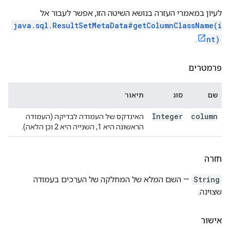
לעיון במאמרי העזרה בנושא השיטה הזו, אפשר לעבור אל
java.sql.ResultSetMetaData#getColumnClassName(i
.
nt)
פרמטרים
שם
סוג
תיאור
Integer
column
האינדקס של העמודה לבדיקה (העמודה
הראשונה היא 1, השנייה היא 2 וכן הלאה).
חזרה
String
— השם המלא של המחלקה של הערכים בעמודה
שצוינה.
אישור