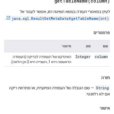
getTableName(
column)
לעיון במאמרי העזרה בנושא השיטה הזו, אפשר לעבור אל
.
java.sql.ResultSetMetaData#getTableName(int)
פרמטרים
שם
סוג
תיאור
Integer
column
האינדקס של העמודה לבדיקה (העמודה
הראשונה היא 1, השנייה היא 2 וכן הלאה).
חזרה
String
— שם הטבלה של העמודה המיועדת, או מחרוזת ריקה
אם לא רלוונטי.
אישור