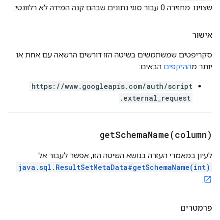
שצוינו. מחזירה 0 עבור סוגי נתונים שבהם קנה המידה לא רלוונטי.
אישור
סקריפטים שמשתמשים בשיטה הזו דורשים הרשאה עם אחת או
יותר מ
ההיקפים
הבאים:
https://www.googleapis.com/auth/script
.external_request
getSchemaName(
column)
לעיון במאמרי העזרה בנושא השיטה הזו, אפשר לעבור אל
java.sql.ResultSetMetaData#getSchemaName(int)
.
פרמטרים