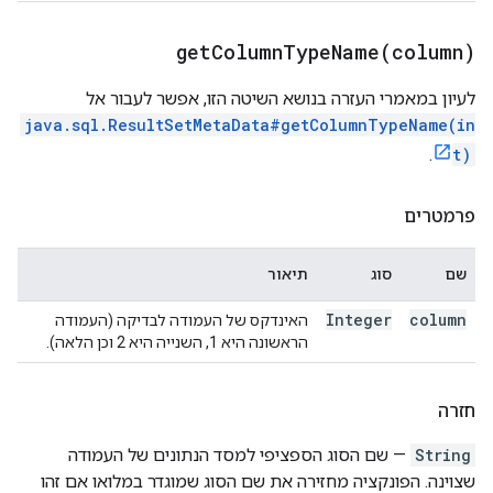
getColumnTypeName(
column)
לעיון במאמרי העזרה בנושא השיטה הזו, אפשר לעבור אל
java.sql.ResultSetMetaData#getColumnTypeName(in
.
t)
פרמטרים
שם
סוג
תיאור
Integer
column
האינדקס של העמודה לבדיקה (העמודה
הראשונה היא 1, השנייה היא 2 וכן הלאה).
חזרה
String
— שם הסוג הספציפי למסד הנתונים של העמודה
שצוינה. הפונקציה מחזירה את שם הסוג שמוגדר במלואו אם זהו