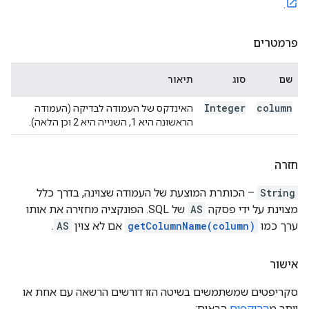
.
פרמטרים
שם
סוג
תיאור
Integer
column
האינדקס של העמודה לבדיקה (העמודה
הראשונה היא 1, השנייה היא 2 וכן הלאה).
חזרה
String
– הכותרת המוצעת של העמודה שצוינה, בדרך כלל
מצוינת על ידי פסקה
AS
של SQL. הפונקציה מחזירה את אותו
ערך כמו
getColumnName(column)
אם לא צוין
AS
.
אישור
סקריפטים שמשתמשים בשיטה הזו דורשים הרשאה עם אחת או
יותר מ
ההיקפים
הבאים: