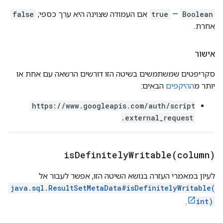
Boolean
—
true
אם העמודה שצוינה היא ערך כספי;
false
אחרת.
אישור
סקריפטים שמשתמשים בשיטה הזו דורשים הרשאה עם אחת או
יותר מ
ההיקפים
הבאים:
https://www.googleapis.com/auth/script
.external_request
isDefinitelyWritable(
column)
לעיון במאמרי העזרה בנושא השיטה הזו, אפשר לעבור אל
java.sql.ResultSetMetaData#isDefinitelyWritable(
.
int)