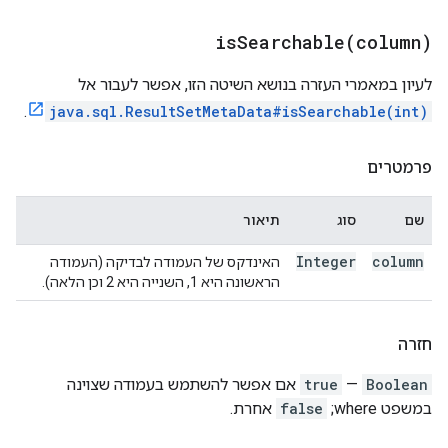
isSearchable(
column)
לעיון במאמרי העזרה בנושא השיטה הזו, אפשר לעבור אל
.
java.sql.ResultSetMetaData#isSearchable(int)
פרמטרים
שם
סוג
תיאור
Integer
column
האינדקס של העמודה לבדיקה (העמודה
הראשונה היא 1, השנייה היא 2 וכן הלאה).
חזרה
Boolean
—
true
אם אפשר להשתמש בעמודה שצוינה
במשפט where;‏
false
אחרת.