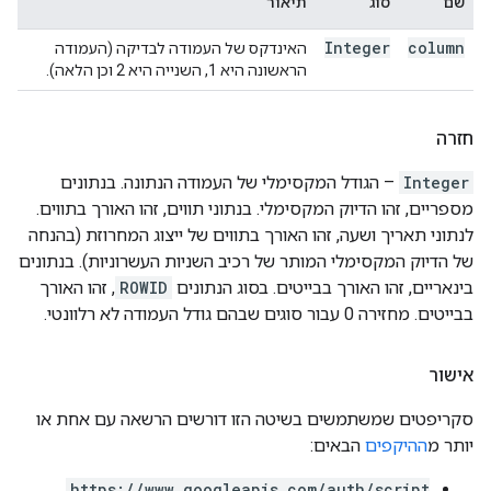
שם
סוג
תיאור
Integer
column
האינדקס של העמודה לבדיקה (העמודה
הראשונה היא 1, השנייה היא 2 וכן הלאה).
חזרה
Integer
– הגודל המקסימלי של העמודה הנתונה. בנתונים
מספריים, זהו הדיוק המקסימלי. בנתוני תווים, זהו האורך בתווים.
לנתוני תאריך ושעה, זהו האורך בתווים של ייצוג המחרוזת (בהנחה
של הדיוק המקסימלי המותר של רכיב השניות העשרוניות). בנתונים
בינאריים, זהו האורך בבייטים. בסוג הנתונים
ROWID
, זהו האורך
בבייטים. מחזירה 0 עבור סוגים שבהם גודל העמודה לא רלוונטי.
אישור
סקריפטים שמשתמשים בשיטה הזו דורשים הרשאה עם אחת או
יותר מ
ההיקפים
הבאים:
https://www.googleapis.com/auth/script