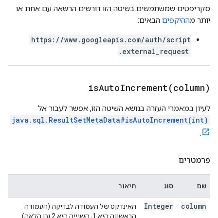
סקריפטים שמשתמשים בשיטה הזו דורשים הרשאה עם אחת או
יותר מ
ההיקפים
הבאים:
https://www.googleapis.com/auth/script
.external_request
isAutoIncrement(
column)
לעיון במאמרי העזרה בנושא השיטה הזו, אפשר לעבור אל
java.sql.ResultSetMetaData#isAutoIncrement(int)
.
פרמטרים
שם
סוג
תיאור
Integer
column
האינדקס של העמודה לבדיקה (העמודה
הראשונה היא 1, השנייה היא 2 וכן הלאה).