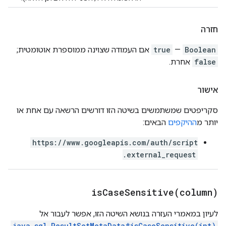
חזרה
Boolean
—
true
אם העמודה שצוינה ממוספרת אוטומטית;
false
אחרת.
אישור
סקריפטים שמשתמשים בשיטה הזו דורשים הרשאה עם אחת או
יותר מ
ההיקפים
הבאים:
https://www.googleapis.com/auth/script
.external_request
isCaseSensitive(
column)
לעיון במאמרי העזרה בנושא השיטה הזו, אפשר לעבור אל
java.sql.ResultSetMetaData#isCaseSensitive(int)