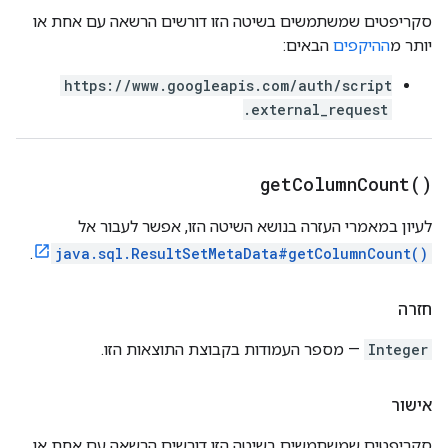
סקריפטים שמשתמשים בשיטה הזו דורשים הרשאה עם אחת או
יותר מ
ההיקפים
הבאים:
https://www.googleapis.com/auth/script
.external_request
get
Column
Count(
)
לעיון במאמרי העזרה בנושא השיטה הזו, אפשר לעבור אל
.
java.sql.ResultSetMetaData#getColumnCount()
חזרה
Integer
— מספר העמודות בקבוצת התוצאות הזו.
אישור
סקריפטים שמשתמשים בשיטה הזו דורשים הרשאה עם אחת או