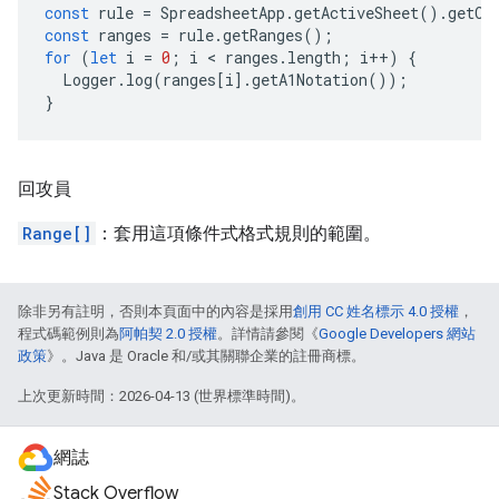
const
rule
=
SpreadsheetApp
.
getActiveSheet
().
getCo
const
ranges
=
rule
.
getRanges
();
for
(
let
i
=
0
;
i
 < 
ranges
.
length
;
i
++
)
{
Logger
.
log
(
ranges
[
i
].
getA1Notation
());
}
回攻員
Range[]
：套用這項條件式格式規則的範圍。
除非另有註明，否則本頁面中的內容是採用
創用 CC 姓名標示 4.0 授權
，
程式碼範例則為
阿帕契 2.0 授權
。詳情請參閱《
Google Developers 網站
政策
》。Java 是 Oracle 和/或其關聯企業的註冊商標。
上次更新時間：2026-04-13 (世界標準時間)。
網誌
Stack Overflow