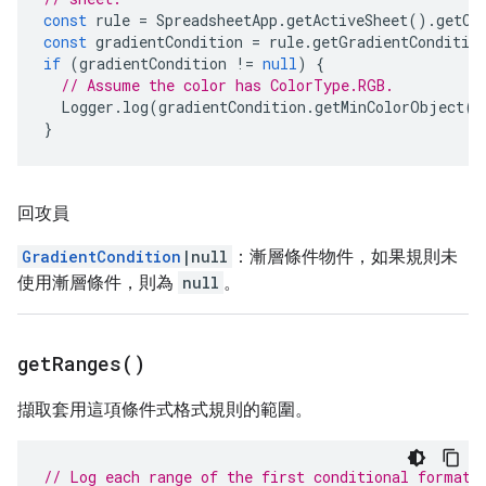
const
rule
=
SpreadsheetApp
.
getActiveSheet
().
getCo
const
gradientCondition
=
rule
.
getGradientConditio
if
(
gradientCondition
!=
null
)
{
// Assume the color has ColorType.RGB.
Logger
.
log
(
gradientCondition
.
getMinColorObject
()
}
回攻員
GradientCondition
|null
：漸層條件物件，如果規則未
使用漸層條件，則為
null
。
get
Ranges(
)
擷取套用這項條件式格式規則的範圍。
// Log each range of the first conditional format 