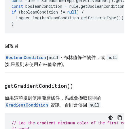
const
rule
=
SpreadsheetApp
.
getActiveSheet
().
getCo
const
booleanCondition
=
rule
.
getBooleanCondition
(
if
(
booleanCondition
!=
null
)
{
Logger
.
log
(
booleanCondition
.
getCriteriaType
());
}
回攻員
BooleanCondition
|null
- 布林值條件物件，或
null
(如果規則未使用布林值條件)。
get
Gradient
Condition(
)
如果這項規則使用漸層條件，系統會擷取規則的
GradientCondition
資訊。否則會傳回
null
。
// Log the gradient minimum color of the first con
// sheet.