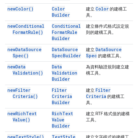
new
Color(
)
Color
Color
建立
的建構工
Builder
具。
new
Conditional
Conditional
建立條件式格式設定規
Format
Rule(
)
Format
Rule
則的建構工具。
Builder
new
Data
Source
Data
Source
Data
Source
建立
Spec(
)
Spec
Builder
Spec
的建構工具。
new
Data
Data
為資料驗證規則建立建
Validation(
)
Validation
構工具。
Builder
new
Filter
Filter
Filter
建立
Criteria(
)
Criteria
Criteria
的建構工
Builder
具。
new
Rich
Text
Rich
Text
建立 RTF 格式值的建構
Value(
)
Value
工具。
Builder
new
Text
Style(
)
Text
Style
建立文字樣式的建構工