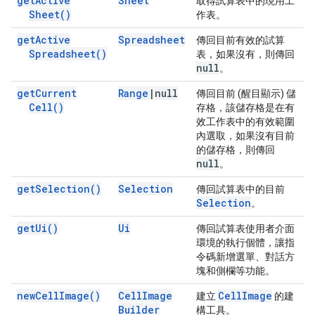
get
Active
Sheet
取得試算表中的現用工
Sheet(
)
作表。
get
Active
Spreadsheet
傳回目前有效的試算
Spreadsheet(
)
表，如果沒有，則傳回
null
。
get
Current
Range
|
null
傳回目前 (醒目顯示) 儲
Cell(
)
存格，該儲存格是在有
效工作表中的有效範圍
內選取，如果沒有目前
的儲存格，則傳回
null
。
get
Selection(
)
Selection
傳回試算表中的目前
Selection
。
get
Ui(
)
Ui
傳回試算表使用者介面
環境的執行個體，讓指
令碼新增選單、對話方
塊和側欄等功能。
new
Cell
Image(
)
Cell
Image
Cell
Image
建立
的建
Builder
構工具。