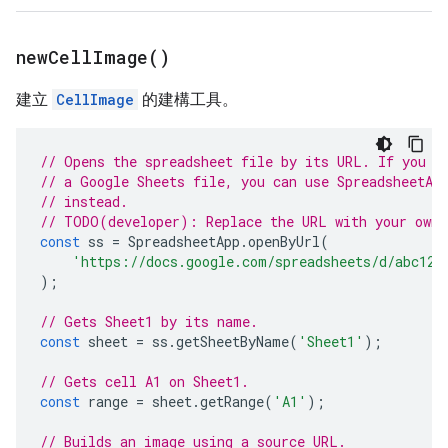
new
Cell
Image(
)
建立
CellImage
的建構工具。
// Opens the spreadsheet file by its URL. If you c
// a Google Sheets file, you can use SpreadsheetAp
// instead.
// TODO(developer): Replace the URL with your own.
const
ss
=
SpreadsheetApp
.
openByUrl
(
'https://docs.google.com/spreadsheets/d/abc123
);
// Gets Sheet1 by its name.
const
sheet
=
ss
.
getSheetByName
(
'Sheet1'
);
// Gets cell A1 on Sheet1.
const
range
=
sheet
.
getRange
(
'A1'
);
// Builds an image using a source URL.