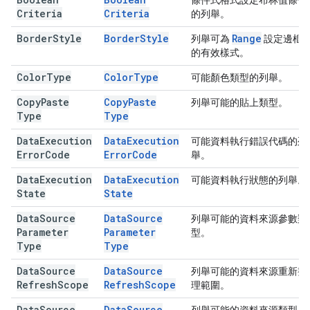
條件式格式設定布林值條件
Criteria
Criteria
的列舉。
Border
Style
Border
Style
Range
列舉可為
設定邊框
的有效樣式。
Color
Type
Color
Type
可能顏色類型的列舉。
Copy
Paste
Copy
Paste
列舉可能的貼上類型。
Type
Type
Data
Execution
Data
Execution
可能資料執行錯誤代碼的列
Error
Code
Error
Code
舉。
Data
Execution
Data
Execution
可能資料執行狀態的列舉。
State
State
Data
Source
Data
Source
列舉可能的資料來源參數類
Parameter
Parameter
型。
Type
Type
Data
Source
Data
Source
列舉可能的資料來源重新整
Refresh
Scope
Refresh
Scope
理範圍。
Data
Source
Data
Source