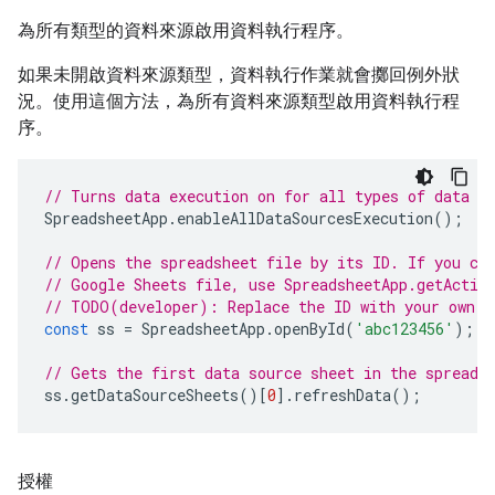
為所有類型的資料來源啟用資料執行程序。
如果未開啟資料來源類型，資料執行作業就會擲回例外狀
況。使用這個方法，為所有資料來源類型啟用資料執行程
序。
// Turns data execution on for all types of data s
SpreadsheetApp
.
enableAllDataSourcesExecution
();
// Opens the spreadsheet file by its ID. If you cr
// Google Sheets file, use SpreadsheetApp.getActiv
// TODO(developer): Replace the ID with your own.
const
ss
=
SpreadsheetApp
.
openById
(
'abc123456'
);
// Gets the first data source sheet in the spreads
ss
.
getDataSourceSheets
()[
0
].
refreshData
();
授權