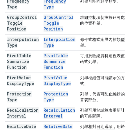
Frequency
Frequency
列舉可能的頻率類型。
Type
Type
Group
Control
Group
Control
群組控制項切換按鈕可處於
Toggle
Toggle
的位置列舉。
Position
Position
Interpolation
Interpolation
條件式格式漸層內插類型列
Type
Type
舉。
Pivot
Table
Pivot
Table
可用於匯總資料透視表值的
Summarize
Summarize
函式列舉。
Function
Function
Pivot
Value
Pivot
Value
列舉樞紐值可能顯示的方
Display
Type
Display
Type
式。
Protection
Protection
列舉，代表可防止編輯的試
Type
Type
算表部分。
Recalculation
Recalculation
列舉可用於試算表重新計算
Interval
Interval
的可能間隔。
Relative
Date
Relative
Date
列舉相對日期選項，用於計