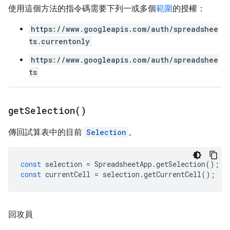
使用這個方法的指令碼需要下列一或多個
範圍
的授權：
https://www.googleapis.com/auth/spreadshee
ts.currentonly
https://www.googleapis.com/auth/spreadshee
ts
get
Selection(
)
傳回試算表中的目前
Selection
。
const
selection
=
SpreadsheetApp
.
getSelection
();
const
currentCell
=
selection
.
getCurrentCell
();
回攻員