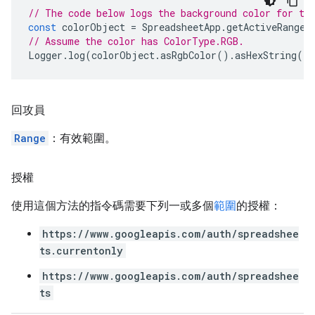
// The code below logs the background color for th
const
colorObject
=
SpreadsheetApp
.
getActiveRange
(
// Assume the color has ColorType.RGB.
Logger
.
log
(
colorObject
.
asRgbColor
().
asHexString
()
回攻員
Range
：有效範圍。
授權
使用這個方法的指令碼需要下列一或多個
範圍
的授權：
https://www.googleapis.com/auth/spreadshee
ts.currentonly
https://www.googleapis.com/auth/spreadshee
ts