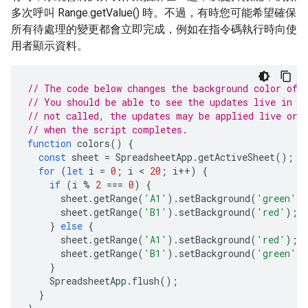
多次呼叫 Range.getValue() 時。不過，有時您可能希望確保
所有待處理的變更都會立即完成，例如在指令碼執行時向使
用者顯示資料。
// The code below changes the background color of 
// You should be able to see the updates live in t
// not called, the updates may be applied live or 
// when the script completes.
function
colors
()
{
const
sheet
=
SpreadsheetApp
.
getActiveSheet
();
for
(
let
i
=
0
;
i
 < 
20
;
i
++
)
{
if
(
i
%
2
===
0
)
{
sheet
.
getRange
(
'A1'
).
setBackground
(
'green'
)
sheet
.
getRange
(
'B1'
).
setBackground
(
'red'
);
}
else
{
sheet
.
getRange
(
'A1'
).
setBackground
(
'red'
);
sheet
.
getRange
(
'B1'
).
setBackground
(
'green'
)
}
SpreadsheetApp
.
flush
();
}