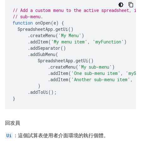
// Add a custom menu to the active spreadsheet, in
// sub-menu.
function
onOpen
(
e
)
{
SpreadsheetApp
.
getUi
()
.
createMenu
(
'My Menu'
)
.
addItem
(
'My menu item'
,
'myFunction'
)
.
addSeparator
()
.
addSubMenu
(
SpreadsheetApp
.
getUi
()
.
createMenu
(
'My sub-menu'
)
.
addItem
(
'One sub-menu item'
,
'mySe
.
addItem
(
'Another sub-menu item'
,
'm
)
.
addToUi
();
}
回攻員
Ui
：這個試算表使用者介面環境的執行個體。