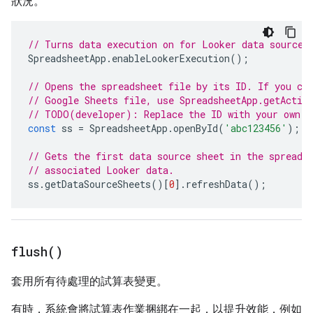
狀況。
// Turns data execution on for Looker data sources
SpreadsheetApp
.
enableLookerExecution
();
// Opens the spreadsheet file by its ID. If you cr
// Google Sheets file, use SpreadsheetApp.getActiv
// TODO(developer): Replace the ID with your own.
const
ss
=
SpreadsheetApp
.
openById
(
'abc123456'
);
// Gets the first data source sheet in the spreads
// associated Looker data.
ss
.
getDataSourceSheets
()[
0
].
refreshData
();
flush(
)
套用所有待處理的試算表變更。
有時，系統會將試算表作業捆綁在一起，以提升效能，例如