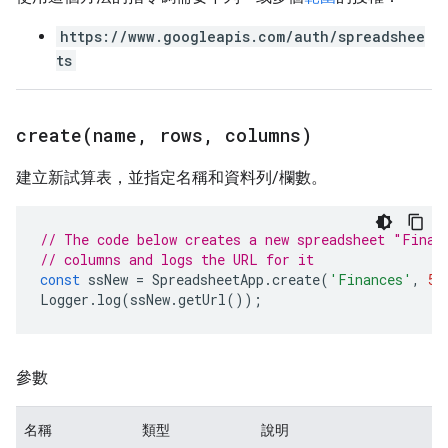
https://www.googleapis.com/auth/spreadshee
ts
create(
name
,
rows
,
columns)
建立新試算表，並指定名稱和資料列/欄數。
// The code below creates a new spreadsheet "Finan
// columns and logs the URL for it
const
ssNew
=
SpreadsheetApp
.
create
(
'Finances'
,
50
Logger
.
log
(
ssNew
.
getUrl
());
參數
名稱
類型
說明