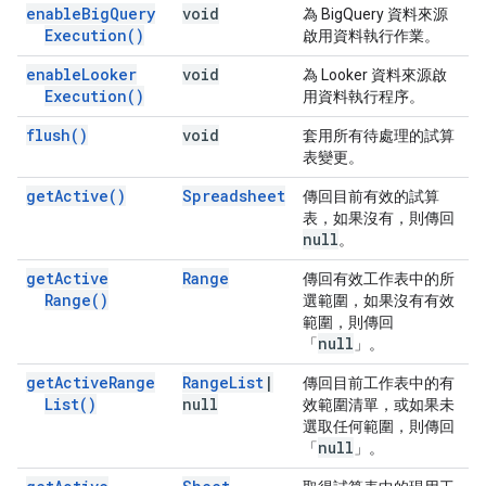
enable
Big
Query
void
為 BigQuery 資料來源
Execution(
)
啟用資料執行作業。
enable
Looker
void
為 Looker 資料來源啟
Execution(
)
用資料執行程序。
flush(
)
void
套用所有待處理的試算
表變更。
get
Active(
)
Spreadsheet
傳回目前有效的試算
表，如果沒有，則傳回
null
。
get
Active
Range
傳回有效工作表中的所
Range(
)
選範圍，如果沒有有效
範圍，則傳回
null
「
」。
get
Active
Range
Range
List
|
傳回目前工作表中的有
List(
)
null
效範圍清單，或如果未
選取任何範圍，則傳回
null
「
」。