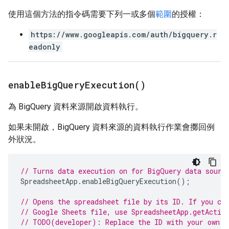
使用這個方法的指令碼需要下列一或多個
範圍
的授權：
https://www.googleapis.com/auth/bigquery.r
eadonly
enable
Big
Query
Execution(
)
為 BigQuery 資料來源開啟資料執行。
如果未開啟，BigQuery 資料來源的資料執行作業會擲回例
外狀況。
// Turns data execution on for BigQuery data sourc
SpreadsheetApp
.
enableBigQueryExecution
();
// Opens the spreadsheet file by its ID. If you cr
// Google Sheets file, use SpreadsheetApp.getActiv
// TODO(developer): Replace the ID with your own.