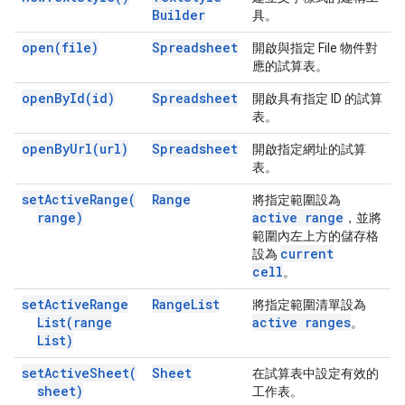
Builder
具。
open(
file)
Spreadsheet
開啟與指定 File 物件對
應的試算表。
open
By
Id(
id)
Spreadsheet
開啟具有指定 ID 的試算
表。
open
By
Url(
url)
Spreadsheet
開啟指定網址的試算
表。
set
Active
Range(
Range
將指定範圍設為
range)
active range
，並將
範圍內左上方的儲存格
current
設為
cell
。
set
Active
Range
Range
List
將指定範圍清單設為
List(
range
active ranges
。
List)
set
Active
Sheet(
Sheet
在試算表中設定有效的
sheet)
工作表。