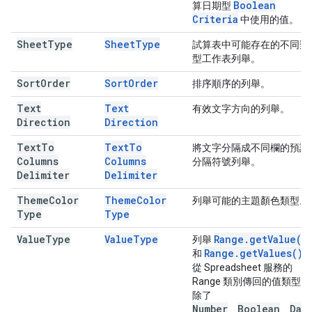
Boolean
算日期型
Criteria
中使用的值。
Sheet
Type
Sheet
Type
試算表中可能存在的不同類
型工作表列舉。
Sort
Order
Sort
Order
排序順序的列舉。
Text
Text
有效文字方向的列舉。
Direction
Direction
Text
To
Text
To
將文字分隔成不同欄的預設
Columns
Columns
分隔符號列舉。
Delimiter
Delimiter
Theme
Color
Theme
Color
列舉可能的主題顏色類型。
Type
Type
Value
Type
Value
Type
Range
.
get
Value(
)
列舉
Range
.
get
Values(
)
和
從 Spreadsheet 服務的
Range 類別傳回的值類型。
除了
Number
Boolean
Dat
、
、