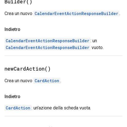
Builder(
)
Crea un nuovo
CalendarEventActionResponseBuilder
.
Indietro
CalendarEventActionResponseBuilder
: un
CalendarEventActionResponseBuilder
vuoto.
new
Card
Action(
)
Crea un nuovo
CardAction
.
Indietro
CardAction
: un'azione della scheda vuota.