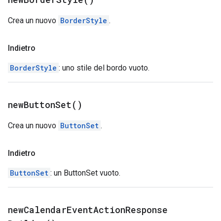
Crea un nuovo
BorderStyle
.
Indietro
BorderStyle
: uno stile del bordo vuoto.
new
Button
Set(
)
Crea un nuovo
ButtonSet
.
Indietro
ButtonSet
: un ButtonSet vuoto.
new
Calendar
Event
Action
Response