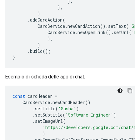
),
),
)
.
addCardAction
(
CardService
.
newCardAction
().
setText
(
'Gma
CardService
.
newOpenLink
().
setUrl
(
'ht
),
)
.
build
();
}
Esempio di scheda delle app di chat.
const
cardHeader
=
CardService
.
newCardHeader
()
.
setTitle
(
'Sasha'
)
.
setSubtitle
(
'Software Engineer'
)
.
setImageUrl
(
'https://developers.google.com/chat/im
)
.
setImageStyle
(
CardService
.
ImageStyle
.
CIRC