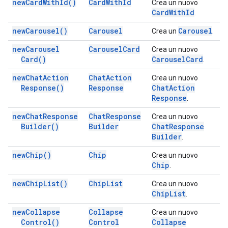
new
Card
With
Id(
)
Card
With
Id
Crea un nuovo
Card
With
Id
.
new
Carousel(
)
Carousel
Carousel
Crea un
.
new
Carousel
Carousel
Card
Crea un nuovo
Card(
)
Carousel
Card
.
new
Chat
Action
Chat
Action
Crea un nuovo
Response(
)
Response
Chat
Action
Response
.
new
Chat
Response
Chat
Response
Crea un nuovo
Builder(
)
Builder
Chat
Response
Builder
.
new
Chip(
)
Chip
Crea un nuovo
Chip
.
new
Chip
List(
)
Chip
List
Crea un nuovo
Chip
List
.
new
Collapse
Collapse
Crea un nuovo
Control(
)
Control
Collapse