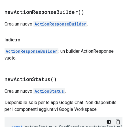
new
Action
Response
Builder(
)
Crea un nuovo
ActionResponseBuilder
.
Indietro
ActionResponseBuilder
: un builder ActionResponse
vuoto.
new
Action
Status(
)
Crea un nuovo
ActionStatus
.
Disponibile solo per le app Google Chat. Non disponibile
per i componenti aggiuntivi Google Workspace.
const
actionStatus
=
CardService
.
newActionStatus
()