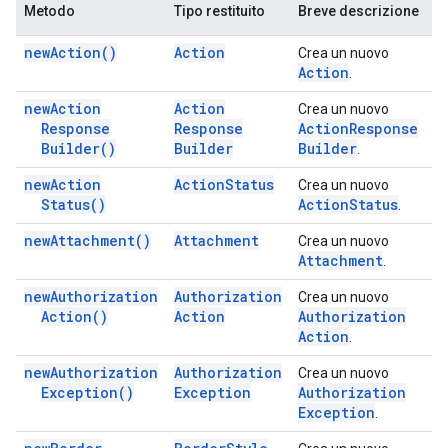
Metodo
Tipo restituito
Breve descrizione
new
Action(
)
Action
Crea un nuovo
Action
.
new
Action
Action
Crea un nuovo
Response
Response
Action
Response
Builder(
)
Builder
Builder
.
new
Action
Action
Status
Crea un nuovo
Status(
)
Action
Status
.
new
Attachment(
)
Attachment
Crea un nuovo
Attachment
.
new
Authorization
Authorization
Crea un nuovo
Action(
)
Action
Authorization
Action
.
new
Authorization
Authorization
Crea un nuovo
Exception(
)
Exception
Authorization
Exception
.