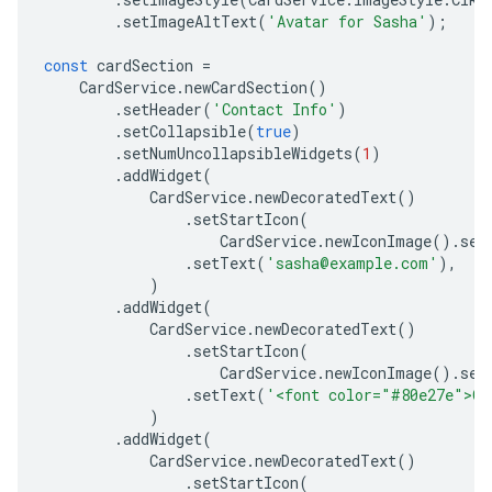
.
setImageAltText
(
'Avatar for Sasha'
);
const
cardSection
=
CardService
.
newCardSection
()
.
setHeader
(
'Contact Info'
)
.
setCollapsible
(
true
)
.
setNumUncollapsibleWidgets
(
1
)
.
addWidget
(
CardService
.
newDecoratedText
()
.
setStartIcon
(
CardService
.
newIconImage
().
set
.
setText
(
'sasha@example.com'
),
)
.
addWidget
(
CardService
.
newDecoratedText
()
.
setStartIcon
(
CardService
.
newIconImage
().
set
.
setText
(
'<font color="#80e27e">On
)
.
addWidget
(
CardService
.
newDecoratedText
()
.
setStartIcon
(