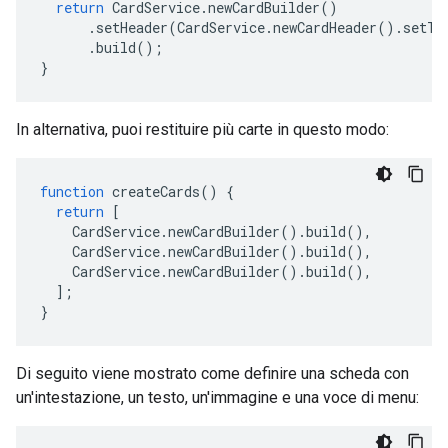
return
CardService
.
newCardBuilder
()
.
setHeader
(
CardService
.
newCardHeader
().
setTi
.
build
();
}
In alternativa, puoi restituire più carte in questo modo:
function
createCards
()
{
return
[
CardService
.
newCardBuilder
().
build
(),
CardService
.
newCardBuilder
().
build
(),
CardService
.
newCardBuilder
().
build
(),
];
}
Di seguito viene mostrato come definire una scheda con
un'intestazione, un testo, un'immagine e una voce di menu: