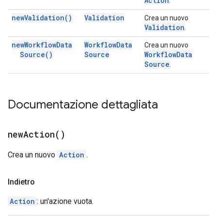
Action
.
new
Validation(
)
Validation
Crea un nuovo
Validation
.
new
Workflow
Data
Workflow
Data
Crea un nuovo
Source(
)
Source
Workflow
Data
Source
.
Documentazione dettagliata
new
Action(
)
Crea un nuovo
Action
.
Indietro
Action
: un'azione vuota.