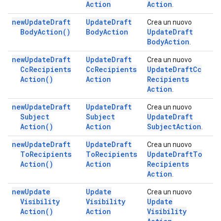
Action
Action
.
new
Update
Draft
Update
Draft
Crea un nuovo
Body
Action(
)
Body
Action
Update
Draft
Body
Action
.
new
Update
Draft
Update
Draft
Crea un nuovo
Cc
Recipients
Cc
Recipients
Update
Draft
Cc
Action(
)
Action
Recipients
Action
.
new
Update
Draft
Update
Draft
Crea un nuovo
Subject
Subject
Update
Draft
Action(
)
Action
Subject
Action
.
new
Update
Draft
Update
Draft
Crea un nuovo
To
Recipients
To
Recipients
Update
Draft
To
Action(
)
Action
Recipients
Action
.
new
Update
Update
Crea un nuovo
Visibility
Visibility
Update
Action(
)
Action
Visibility