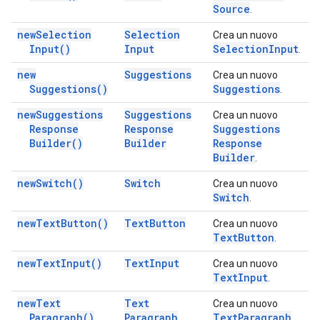
Source
.
new
Selection
Selection
Crea un nuovo
Input(
)
Input
Selection
Input
.
new
Suggestions
Crea un nuovo
Suggestions(
)
Suggestions
.
new
Suggestions
Suggestions
Crea un nuovo
Response
Response
Suggestions
Builder(
)
Builder
Response
Builder
.
new
Switch(
)
Switch
Crea un nuovo
Switch
.
new
Text
Button(
)
Text
Button
Crea un nuovo
Text
Button
.
new
Text
Input(
)
Text
Input
Crea un nuovo
Text
Input
.
new
Text
Text
Crea un nuovo
Paragraph(
)
Paragraph
Text
Paragraph
.