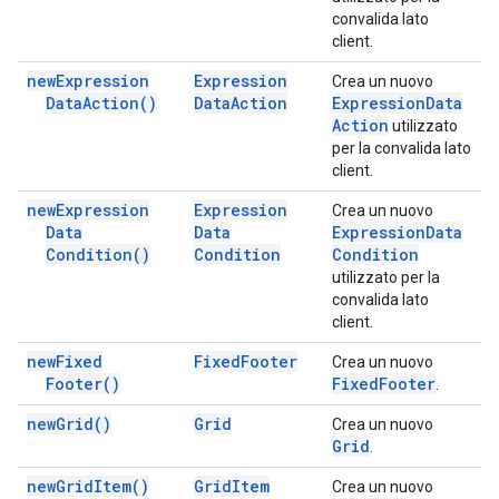
convalida lato
client.
new
Expression
Expression
Crea un nuovo
Data
Action(
)
Data
Action
Expression
Data
Action
utilizzato
per la convalida lato
client.
new
Expression
Expression
Crea un nuovo
Data
Data
Expression
Data
Condition(
)
Condition
Condition
utilizzato per la
convalida lato
client.
new
Fixed
Fixed
Footer
Crea un nuovo
Footer(
)
Fixed
Footer
.
new
Grid(
)
Grid
Crea un nuovo
Grid
.
new
Grid
Item(
)
Grid
Item
Crea un nuovo