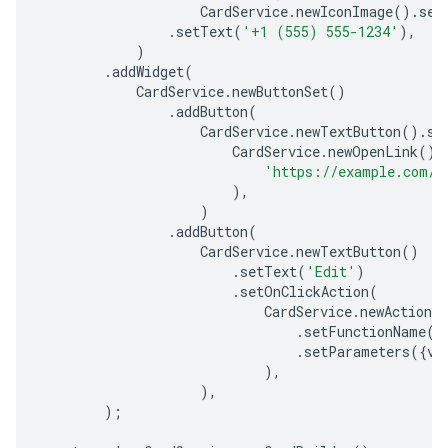
CardService
.
newIconImage
().
set
.
setText
(
'+1 (555) 555-1234'
),
)
.
addWidget
(
CardService
.
newButtonSet
()
.
addButton
(
CardService
.
newTextButton
().
se
CardService
.
newOpenLink
().
'https://example.com/s
),
)
.
addButton
(
CardService
.
newTextButton
()
.
setText
(
'Edit'
)
.
setOnClickAction
(
CardService
.
newAction
(
.
setFunctionName
(
'
.
setParameters
({
vi
),
),
);