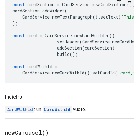
const
cardSection
=
CardService
.
newCardSection
();
cardSection
.
addWidget
(
CardService
.
newTextParagraph
().
setText
(
'This i
);
const
card
=
CardService
.
newCardBuilder
()
.
setHeader
(
CardService
.
newCardHea
.
addSection
(
cardSection
)
.
build
();
const
cardWithId
=
CardService
.
newCardWithId
().
setCardId
(
'card_id
Indietro
CardWithId
: un
CardWithId
vuoto.
new
Carousel(
)