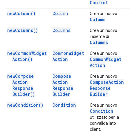
Control
.
new
Column(
)
Column
Crea un nuovo
Column
.
new
Columns(
)
Columns
Crea un nuovo
insieme di
Columns
.
new
Common
Widget
Common
Widget
Crea un nuovo
Action(
)
Action
Common
Widget
Action
.
new
Compose
Compose
Crea un nuovo
Action
Action
Compose
Action
Response
Response
Response
Builder(
)
Builder
Builder
.
new
Condition(
)
Condition
Crea un nuovo
Condition
utilizzato per la
convalida lato
client.