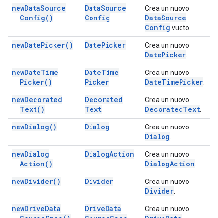
new
Data
Source
Data
Source
Crea un nuovo
Config(
)
Config
Data
Source
Config
vuoto.
new
Date
Picker(
)
Date
Picker
Crea un nuovo
Date
Picker
.
new
Date
Time
Date
Time
Crea un nuovo
Picker(
)
Picker
Date
Time
Picker
.
new
Decorated
Decorated
Crea un nuovo
Text(
)
Text
Decorated
Text
.
new
Dialog(
)
Dialog
Crea un nuovo
Dialog
.
new
Dialog
Dialog
Action
Crea un nuovo
Action(
)
Dialog
Action
.
new
Divider(
)
Divider
Crea un nuovo
Divider
.
new
Drive
Data
Drive
Data
Crea un nuovo