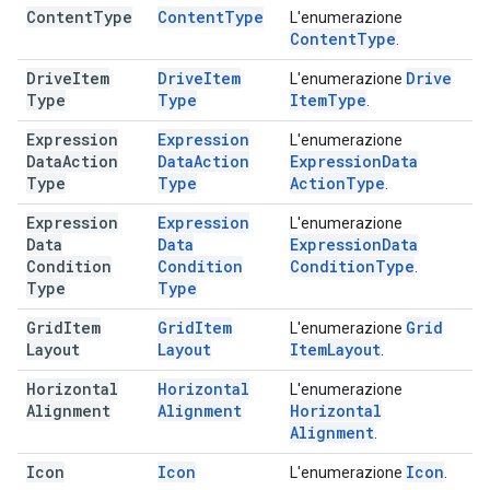
Content
Type
Content
Type
L'enumerazione
Content
Type
.
Drive
Item
Drive
Item
Drive
L'enumerazione
Type
Type
Item
Type
.
Expression
Expression
L'enumerazione
Data
Action
Data
Action
Expression
Data
Type
Type
Action
Type
.
Expression
Expression
L'enumerazione
Data
Data
Expression
Data
Condition
Condition
Condition
Type
.
Type
Type
Grid
Item
Grid
Item
Grid
L'enumerazione
Layout
Layout
Item
Layout
.
Horizontal
Horizontal
L'enumerazione
Alignment
Alignment
Horizontal
Alignment
.
Icon
Icon
Icon
L'enumerazione
.