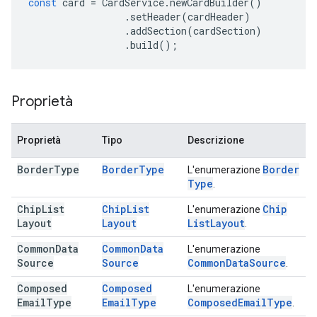
const
card
=
CardService
.
newCardBuilder
()
.
setHeader
(
cardHeader
)
.
addSection
(
cardSection
)
.
build
();
Proprietà
Proprietà
Tipo
Descrizione
Border
Type
Border
Type
Border
L'enumerazione
Type
.
Chip
List
Chip
List
Chip
L'enumerazione
Layout
Layout
List
Layout
.
Common
Data
Common
Data
L'enumerazione
Source
Source
Common
Data
Source
.
Composed
Composed
L'enumerazione
Email
Type
Email
Type
Composed
Email
Type
.