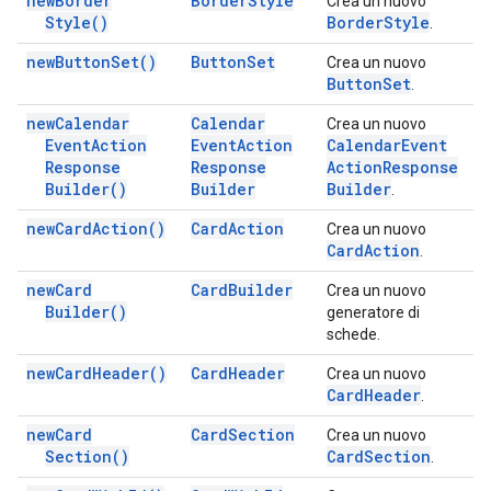
new
Border
Border
Style
Crea un nuovo
Style(
)
Border
Style
.
new
Button
Set(
)
Button
Set
Crea un nuovo
Button
Set
.
new
Calendar
Calendar
Crea un nuovo
Event
Action
Event
Action
Calendar
Event
Response
Response
Action
Response
Builder(
)
Builder
Builder
.
new
Card
Action(
)
Card
Action
Crea un nuovo
Card
Action
.
new
Card
Card
Builder
Crea un nuovo
Builder(
)
generatore di
schede.
new
Card
Header(
)
Card
Header
Crea un nuovo
Card
Header
.
new
Card
Card
Section
Crea un nuovo
Section(
)
Card
Section
.