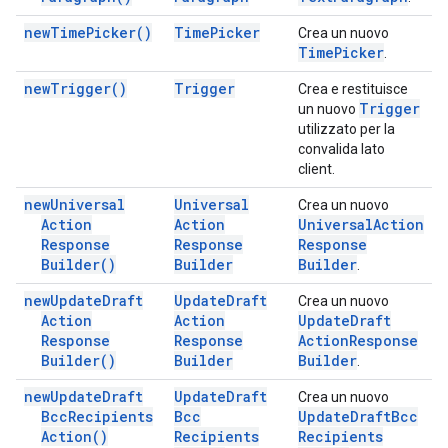
new
Time
Picker(
)
Time
Picker
Crea un nuovo
Time
Picker
.
new
Trigger(
)
Trigger
Crea e restituisce
Trigger
un nuovo
utilizzato per la
convalida lato
client.
new
Universal
Universal
Crea un nuovo
Action
Action
Universal
Action
Response
Response
Response
Builder(
)
Builder
Builder
.
new
Update
Draft
Update
Draft
Crea un nuovo
Action
Action
Update
Draft
Response
Response
Action
Response
Builder(
)
Builder
Builder
.
new
Update
Draft
Update
Draft
Crea un nuovo
Bcc
Recipients
Bcc
Update
Draft
Bcc
Action(
)
Recipients
Recipients