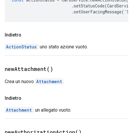
.
setStatusCode
(
CardServic
.
setUserFacingMessage
(
'Su
Indietro
ActionStatus
: uno stato azione vuoto.
new
Attachment(
)
Crea un nuovo
Attachment
.
Indietro
Attachment
: un allegato vuoto.
new
Authorization
Action(
)