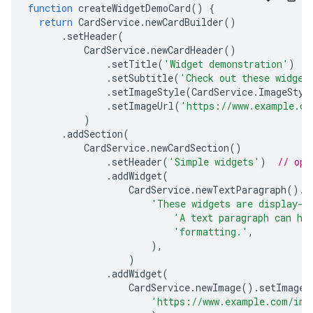
function
createWidgetDemoCard
()
{
return
CardService
.
newCardBuilder
()
.
setHeader
(
CardService
.
newCardHeader
()
.
setTitle
(
'Widget demonstration'
)
.
setSubtitle
(
'Check out these widget
.
setImageStyle
(
CardService
.
ImageStyl
.
setImageUrl
(
'https://www.example.co
)
.
addSection
(
CardService
.
newCardSection
()
.
setHeader
(
'Simple widgets'
)
// opt
.
addWidget
(
CardService
.
newTextParagraph
().
s
'These widgets are display-o
'A text paragraph can ha
'formatting.'
,
),
)
.
addWidget
(
CardService
.
newImage
().
setImageU
'https://www.example.com/ima