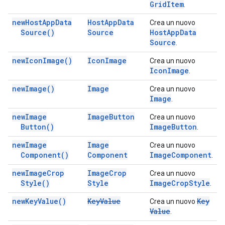
Grid
Item
.
new
Host
App
Data
Host
App
Data
Crea un nuovo
Source(
)
Source
Host
App
Data
Source
.
new
Icon
Image(
)
Icon
Image
Crea un nuovo
Icon
Image
.
new
Image(
)
Image
Crea un nuovo
Image
.
new
Image
Image
Button
Crea un nuovo
Button(
)
Image
Button
.
new
Image
Image
Crea un nuovo
Component(
)
Component
Image
Component
.
new
Image
Crop
Image
Crop
Crea un nuovo
Style(
)
Style
Image
Crop
Style
.
new
Key
Value(
)
Key
Value
Key
Crea un nuovo
Value
.