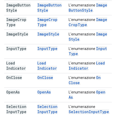
Image
Button
Image
Button
Image
L'enumerazione
Style
Style
Button
Style
.
Image
Crop
Image
Crop
Image
L'enumerazione
Type
Type
Crop
Type
.
Image
Style
Image
Style
Image
L'enumerazione
Style
.
Input
Type
Input
Type
Input
L'enumerazione
Type
.
Load
Load
Load
L'enumerazione
Indicator
Indicator
Indicator
.
On
Close
On
Close
On
L'enumerazione
Close
.
Open
As
Open
As
Open
L'enumerazione
As
.
Selection
Selection
L'enumerazione
Input
Type
Input
Type
Selection
Input
Type
.