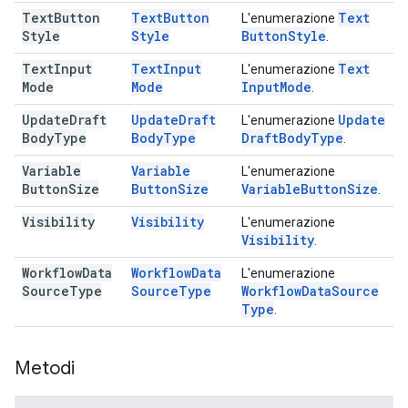
Text
Button
Text
Button
Text
L'enumerazione
Style
Style
Button
Style
.
Text
Input
Text
Input
Text
L'enumerazione
Mode
Mode
Input
Mode
.
Update
Draft
Update
Draft
Update
L'enumerazione
Body
Type
Body
Type
Draft
Body
Type
.
Variable
Variable
L'enumerazione
Button
Size
Button
Size
Variable
Button
Size
.
Visibility
Visibility
L'enumerazione
Visibility
.
Workflow
Data
Workflow
Data
L'enumerazione
Source
Type
Source
Type
Workflow
Data
Source
Type
.
Metodi