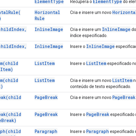
Element
Type
Element
Type
Recupera o
do ele
ntal
Rule(
Horizontal
Horizonta
Cria e insere um novo
)
Rule
child
Index
,
Inline
Image
Inline
Image
Cria e insere um
do
índice especificado.
child
Index
,
Inline
Image
Inline
Image
Insere o
especificad
em(
child
List
Item
List
Item
Insere o
especificado no
t
Item)
em(
child
List
Item
List
Item
Cria e insere um novo
n
t)
conteúdo de texto especificado.
eak(
child
Page
Break
Page
Break
Cria e insere um novo
eak(
child
Page
Break
Page
Break
Insere o
especificado n
e
Break)
aph(
child
Paragraph
Paragraph
Insere o
especificado n