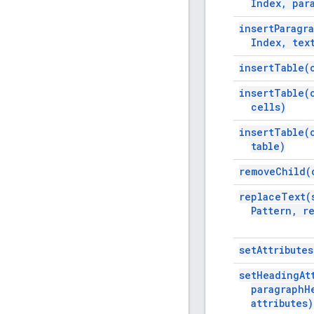
Index
,
para
insert
Paragr
Index
,
tex
insert
Table(
insert
Table(
cells)
insert
Table(
table)
remove
Child(
replace
Text(
Pattern
,
re
set
Attributes
set
Heading
At
paragraph
H
attributes)