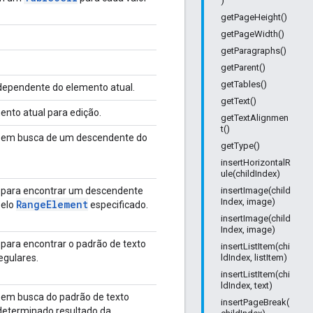
)
getPageHeight()
getPageWidth()
getParagraphs()
getParent()
getTables()
dependente do elemento atual.
getText()
nto atual para edição.
getTextAlignmen
t()
o em busca de um descendente do
getType()
insertHorizontalR
ule(childIndex)
 para encontrar um descendente
insertImage(child
Index, image)
Range
Element
pelo
especificado.
insertImage(child
Index, image)
para encontrar o padrão de texto
insertListItem(chi
egulares.
ldIndex, listItem)
insertListItem(chi
ldIndex, text)
 em busca do padrão de texto
insertPageBreak(
determinado resultado da