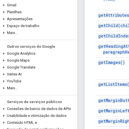
Gmail
Planilhas
get
Attributes
Apresentações
get
Child(
chi
Espaço de trabalho
Mais
.
.
.
get
Child
Inde
get
Heading
At
Outros serviços do Google
paragraph
H
Google Analytics
Google Maps
get
Images(
)
Google Translate
Vertex AI
You
Tube
get
List
Items
Mais
.
.
.
get
Margin
Bot
Serviços de serviços públicos
Conexões de banco de dados de APIs
get
Margin
Lef
Usabilidade e otimização de dados
get
Margin
Rig
Conteúdo HTML e