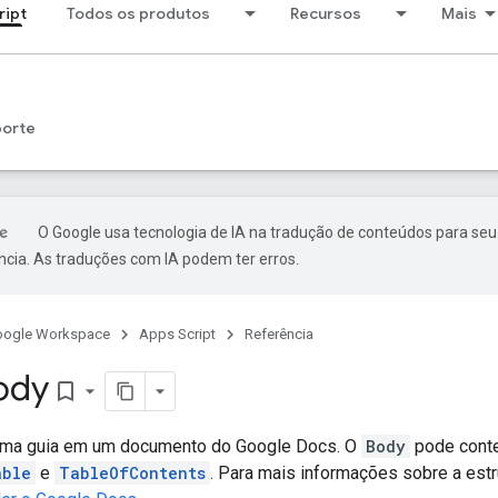
ript
Todos os produtos
Recursos
Mais
porte
O Google usa tecnologia de IA na tradução de conteúdos para seu
ncia. As traduções com IA podem ter erros.
oogle Workspace
Apps Script
Referência
ody
bookmark_border
uma guia em um documento do Google Docs. O
Body
pode cont
able
e
TableOfContents
. Para mais informações sobre a est