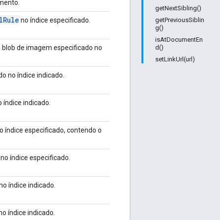
mento.
getNextSibling()
l
Rule
no índice especificado.
getPreviousSiblin
g()
isAtDocumentEn
 blob de imagem especificado no
d()
setLinkUrl(url)
o no índice indicado.
 índice indicado.
o índice especificado, contendo o
no índice especificado.
o índice indicado.
o índice indicado.