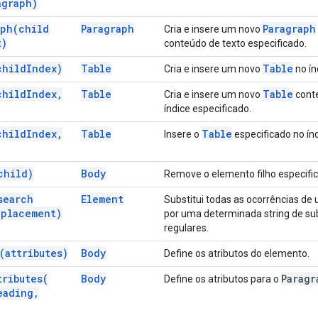
graph)
aph(
child
Paragraph
Paragraph
Cria e insere um novo
t)
conteúdo de texto especificado.
child
Index)
Table
Table
Cria e insere um novo
no ín
child
Index
,
Table
Table
Cria e insere um novo
conte
índice especificado.
child
Index
,
Table
Table
Insere o
especificado no índ
child)
Body
Remove o elemento filho especifi
search
Element
Substitui todas as ocorrências d
placement)
por uma determinada string de su
regulares.
(
attributes)
Body
Define os atributos do elemento.
tributes(
Body
Paragr
Define os atributos para o
eading
,