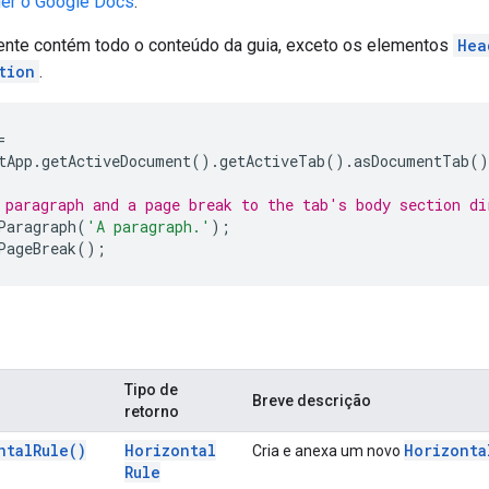
der o Google Docs
.
nte contém todo o conteúdo da guia, exceto os elementos
Hea
tion
.
=
tApp
.
getActiveDocument
().
getActiveTab
().
asDocumentTab
()
 paragraph and a page break to the tab's body section di
Paragraph
(
'A paragraph.'
);
PageBreak
();
Tipo de
Breve descrição
retorno
ntal
Rule(
)
Horizontal
Horizonta
Cria e anexa um novo
Rule