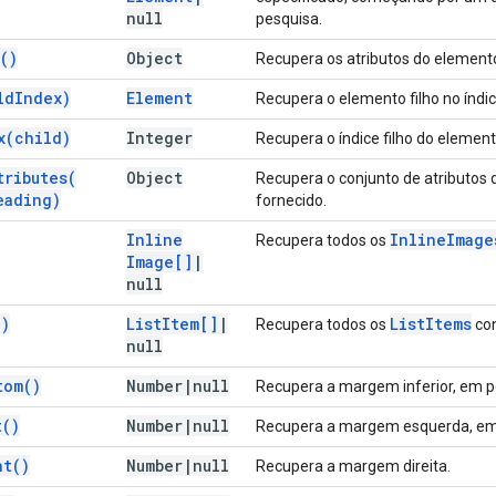
null
pesquisa.
(
)
Object
Recupera os atributos do element
ld
Index)
Element
Recupera o elemento filho no índic
x(
child)
Integer
Recupera o índice filho do elemento
tributes(
Object
Recupera o conjunto de atributos
eading)
fornecido.
Inline
Inline
Image
Recupera todos os
Image[]
|
null
(
)
List
Item[]
|
List
Items
Recupera todos os
con
null
tom(
)
Number
|
null
Recupera a margem inferior, em p
t(
)
Number
|
null
Recupera a margem esquerda, em
ht(
)
Number
|
null
Recupera a margem direita.