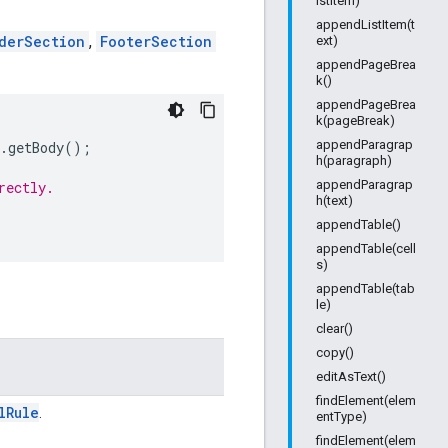
istItem)
appendListItem(t
derSection
,
FooterSection
ext)
appendPageBrea
k()
appendPageBrea
k(pageBreak)
appendParagrap
.
getBody
();
h(paragraph)
appendParagrap
rectly.
h(text)
appendTable()
appendTable(cell
s)
appendTable(tab
le)
clear()
copy()
editAsText()
findElement(elem
l
Rule
.
entType)
findElement(elem