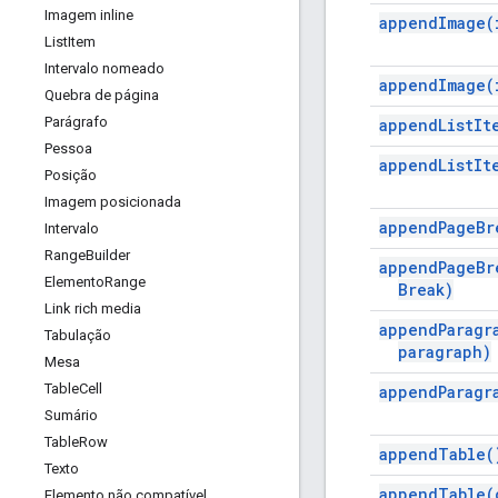
Imagem inline
append
Image(
List
Item
Intervalo nomeado
append
Image(
Quebra de página
Parágrafo
append
List
It
Pessoa
append
List
It
Posição
Imagem posicionada
append
Page
Br
Intervalo
Range
Builder
append
Page
Br
Elemento
Range
Break)
Link rich media
append
Paragr
Tabulação
paragraph)
Mesa
Table
Cell
append
Paragr
Sumário
Table
Row
append
Table(
Texto
append
Table(
Elemento não compatível