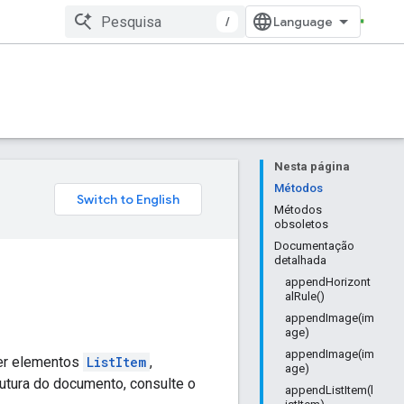
/
Nesta página
Métodos
Métodos
obsoletos
Documentação
detalhada
appendHorizont
alRule()
appendImage(im
age)
appendImage(im
er elementos
ListItem
,
age)
rutura do documento, consulte o
appendListItem(l