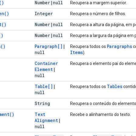
(
)
Number
|
null
Recupera a margem superior.
en(
)
Integer
Recupera o número de filhos.
t(
)
Number
|
null
Recupera a altura da página, em p
(
)
Number
|
null
Recupera a largura da página em 
s(
)
Paragraph[]
|
Paragraphs
Recupera todos os
c
null
Items
).
Container
Recupera o elemento pai do eleme
Element
|
null
Table[]
|
Tables
Recupera todos os
contid
null
String
Recupera o conteúdo do elemento 
ment(
)
Text
Recebe o alinhamento do texto.
Alignment
|
null