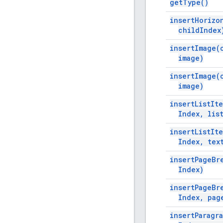
get
Type(
)
insert
Horizo
child
Index
insert
Image(
image)
insert
Image(
image)
insert
List
It
Index
,
lis
insert
List
It
Index
,
tex
insert
Page
Br
Index)
insert
Page
Br
Index
,
pag
insert
Paragr