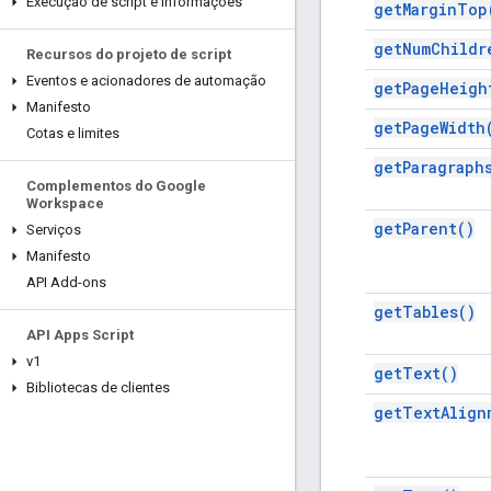
Execução de script e informações
get
Margin
Top
get
Num
Childr
Recursos do projeto de script
Eventos e acionadores de automação
get
Page
Heigh
Manifesto
get
Page
Width
Cotas e limites
get
Paragraph
Complementos do Google
Workspace
get
Parent(
)
Serviços
Manifesto
API Add-ons
get
Tables(
)
API Apps Script
v1
get
Text(
)
Bibliotecas de clientes
get
Text
Align