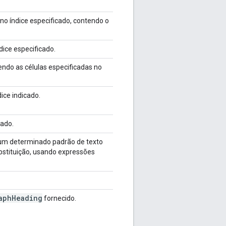
no índice especificado, contendo o
dice especificado.
ndo as células especificadas no
ice indicado.
cado.
e um determinado padrão de texto
bstituição, usando expressões
aph
Heading
fornecido.