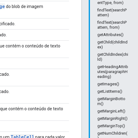
entType, from)
ge
do blob de imagem
findText(searchP
attern)
findText(searchP
ificado.
attern, from)
ado.
getAttributes()
getChild(childInd
ue contém o conteúdo de texto
ex)
getChildIndex(chi
ld)
.
getHeadingAttrib
utes(paragraphH
cado.
eading)
getImages()
cado.
getListItems()
getMarginBotto
m()
que contém o conteúdo de texto
getMarginLeft()
getMarginRight()
getMarginTop()
getNumChildren(
Table
Cell
ém um
para cada valor