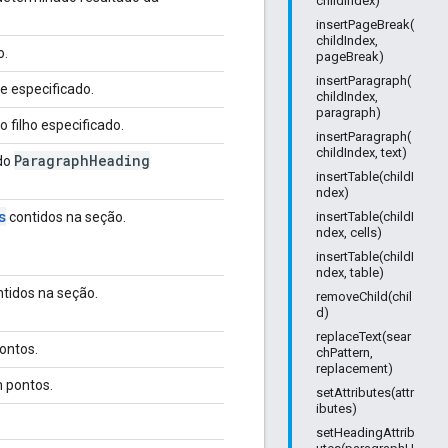
childIndex)
insertPageBreak(
childIndex,
o.
pageBreak)
insertParagraph(
e especificado.
childIndex,
paragraph)
 filho especificado.
insertParagraph(
childIndex, text)
Paragraph
Heading
 do
insertTable(childI
ndex)
s
contidos na seção.
insertTable(childI
ndex, cells)
insertTable(childI
ndex, table)
tidos na seção.
removeChild(chil
d)
replaceText(sear
ontos.
chPattern,
replacement)
 pontos.
setAttributes(attr
ibutes)
setHeadingAttrib