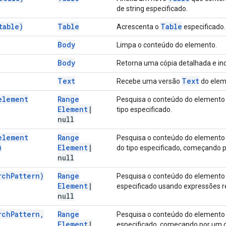
de string especificado.
table)
Table
Table
Acrescenta o
especificado.
Body
Limpa o conteúdo do elemento.
Body
Retorna uma cópia detalhada e in
Text
Text
Recebe uma versão
do eleme
element
Range
Pesquisa o conteúdo do element
Element
|
tipo especificado.
null
element
Range
Pesquisa o conteúdo do elemento
)
Element
|
do tipo especificado, começando 
null
rch
Pattern)
Range
Pesquisa o conteúdo do elemento 
Element
|
especificado usando expressões r
null
rch
Pattern
,
Range
Pesquisa o conteúdo do elemento
Element
|
especificado, começando por um 