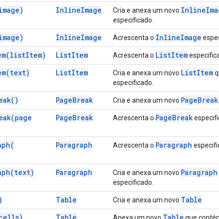
image)
Inline
Image
Inline
Ima
Cria e anexa um novo
especificado.
image)
Inline
Image
Inline
Image
Acrescenta o
espec
em(
list
Item)
List
Item
List
Item
Acrescenta o
especific
em(
text)
List
Item
List
Item
Cria e anexa um novo
q
especificado.
eak(
)
Page
Break
Page
Break
Cria e anexa um novo
eak(
page
Page
Break
Page
Break
Acrescenta o
especifi
aph(
Paragraph
Paragraph
Acrescenta o
especifi
aph(
text)
Paragraph
Paragraph
Cria e anexa um novo
especificado.
)
Table
Table
Cria e anexa um novo
.
cells)
Table
Table
Anexa um novo
que cont