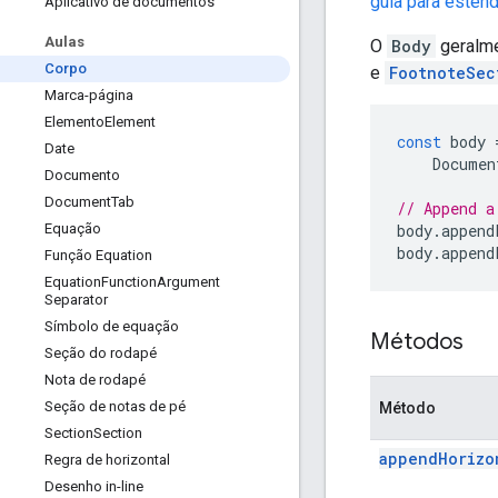
guia para esten
Aplicativo de documentos
Aulas
O
Body
geralme
Corpo
e
FootnoteSec
Marca-página
Elemento
Element
const
body
Date
Documen
Documento
Document
Tab
// Append a
body
.
append
Equação
body
.
append
Função Equation
Equation
Function
Argument
Separator
Símbolo de equação
Métodos
Seção do rodapé
Nota de rodapé
Seção de notas de pé
Método
Section
Section
append
Horizo
Regra de horizontal
Desenho in-line