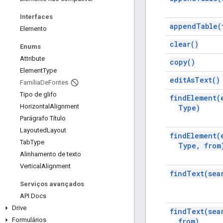
Interfaces
append
Table(
Elemento
clear(
)
Enums
Attribute
copy(
)
Element
Type
edit
As
Text(
)
Família
De
Fontes
Tipo de glifo
find
Element(
Horizontal
Alignment
Type)
Parágrafo Título
Layouted
Layout
find
Element(
Tab
Type
Type
,
from
Alinhamento de texto
Vertical
Alignment
find
Text(
sea
Serviços avançados
API Docs
Drive
find
Text(
sea
Formulários
from)