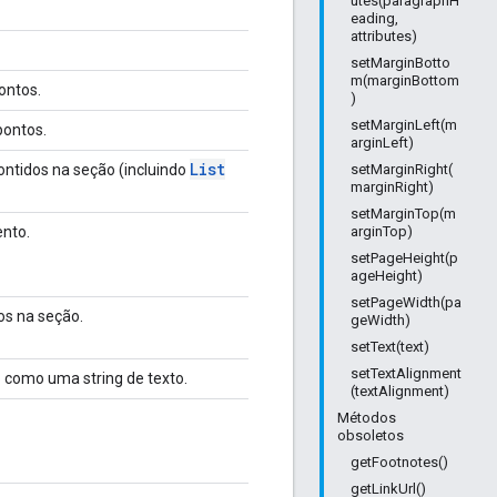
utes(paragraphH
eading,
attributes)
setMarginBotto
m(marginBottom
ontos.
)
setMarginLeft(m
pontos.
arginLeft)
List
ontidos na seção (incluindo
setMarginRight(
marginRight)
setMarginTop(m
nto.
arginTop)
setPageHeight(p
ageHeight)
setPageWidth(pa
os na seção.
geWidth)
setText(text)
setTextAlignment
como uma string de texto.
(textAlignment)
Métodos
obsoletos
getFootnotes()
getLinkUrl()