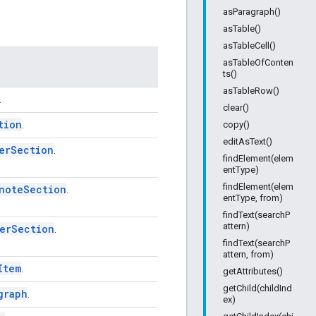
asParagraph()
asTable()
asTableCell()
asTableOfConten
ts()
asTableRow()
.
clear()
tion
.
copy()
editAsText()
er
Section
.
findElement(elem
entType)
findElement(elem
note
Section
.
entType, from)
findText(searchP
attern)
er
Section
.
findText(searchP
attern, from)
Item
.
getAttributes()
getChild(childInd
graph
.
ex)