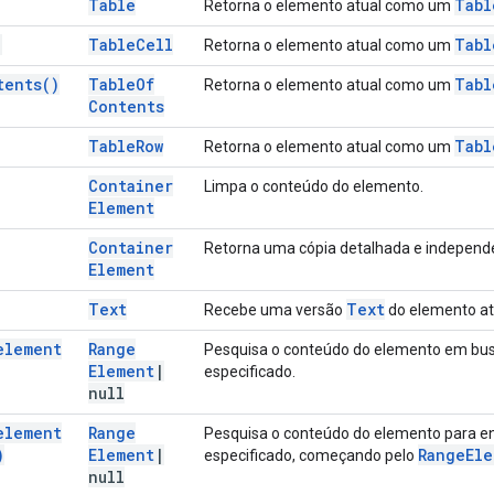
Table
Tabl
Retorna o elemento atual como um
)
Table
Cell
Tabl
Retorna o elemento atual como um
tents(
)
Table
Of
Tabl
Retorna o elemento atual como um
Contents
Table
Row
Tabl
Retorna o elemento atual como um
Container
Limpa o conteúdo do elemento.
Element
Container
Retorna uma cópia detalhada e independe
Element
Text
Text
Recebe uma versão
do elemento atu
element
Range
Pesquisa o conteúdo do elemento em bus
Element
|
especificado.
null
element
Range
Pesquisa o conteúdo do elemento para e
)
Element
|
Range
Ele
especificado, começando pelo
null