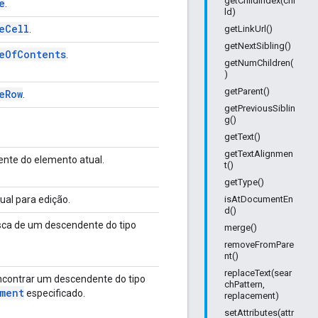
getChildIndex(chi
e
.
ld)
e
Cell
.
getLinkUrl()
getNextSibling()
e
Of
Contents
.
getNumChildren(
)
getParent()
e
Row
.
getPreviousSiblin
g()
getText()
getTextAlignmen
nte do elemento atual.
t()
getType()
al para edição.
isAtDocumentEn
d()
ca de um descendente do tipo
merge()
removeFromPare
nt()
replaceText(sear
ncontrar um descendente do tipo
chPattern,
ment
especificado.
replacement)
setAttributes(attr