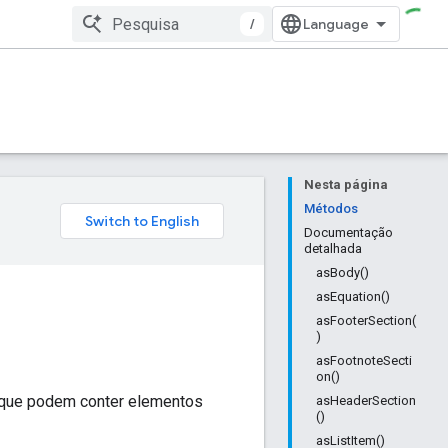
/
Nesta página
Métodos
Documentação
detalhada
asBody()
asEquation()
asFooterSection(
)
asFootnoteSecti
on()
 que podem conter elementos
asHeaderSection
()
asListItem()