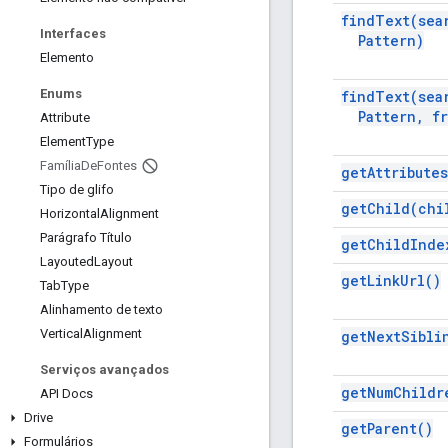
find
Text(
sea
Interfaces
Pattern)
Elemento
Enums
find
Text(
sea
Pattern
,
fr
Attribute
Element
Type
Família
De
Fontes
get
Attributes
Tipo de glifo
get
Child(
chi
Horizontal
Alignment
Parágrafo Título
get
Child
Inde
Layouted
Layout
get
Link
Url(
)
Tab
Type
Alinhamento de texto
Vertical
Alignment
get
Next
Sibli
Serviços avançados
get
Num
Childr
API Docs
Drive
get
Parent(
)
Formulários