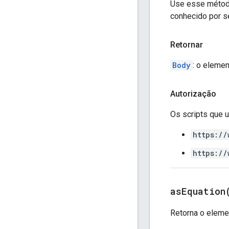
Use esse método
conhecido por se
Retornar
Body
: o elemen
Autorização
Os scripts que
https://
https://
as
Equation
Retorna o elem