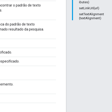
ibutes)
contrar o padrão de texto
setLinkUrl(url)
s.
setTextAlignment
(textAlignment)
ca do padrão de texto
nado resultado da pesquisa.
ificado.
especificado.
lemento.