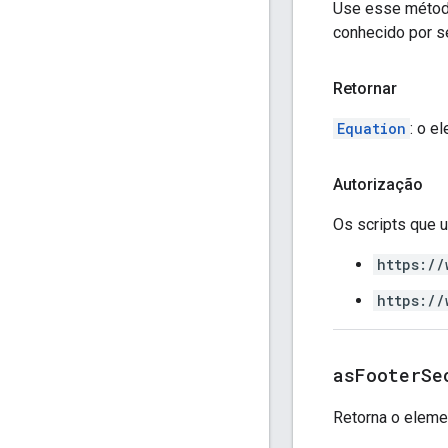
Use esse método
conhecido por se
Retornar
Equation
: o e
Autorização
Os scripts que
https://
https://
as
Footer
Se
Retorna o elem