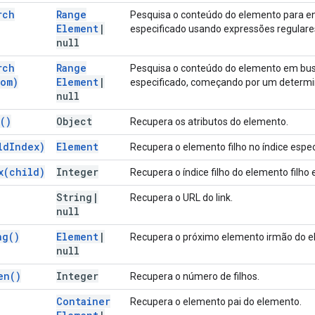
rch
Range
Pesquisa o conteúdo do elemento para en
Element
|
especificado usando expressões regulare
null
rch
Range
Pesquisa o conteúdo do elemento em bus
om)
Element
|
especificado, começando por um determi
null
(
)
Object
Recupera os atributos do elemento.
ld
Index)
Element
Recupera o elemento filho no índice espec
x(
child)
Integer
Recupera o índice filho do elemento filho 
String
|
Recupera o URL do link.
null
ng(
)
Element
|
Recupera o próximo elemento irmão do e
null
en(
)
Integer
Recupera o número de filhos.
Container
Recupera o elemento pai do elemento.