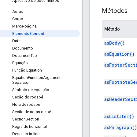
Aplicativo de documentos
Métodos
Aulas
Corpo
Marca-página
Método
Elemento
Element
Date
as
Body(
)
Documento
as
Equation(
)
Document
Tab
Equação
as
Footer
Sect
Função Equation
Equation
Function
Argument
as
Footnote
Se
Separator
Símbolo de equação
Seção do rodapé
as
Header
Sect
Nota de rodapé
Seção de notas de pé
as
List
Item(
)
Section
Section
Regra de horizontal
as
Paragraph(
)
Desenho in-line