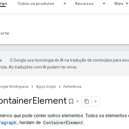
ript
Todos os produtos
Recursos
Mais
porte
O Google usa tecnologia de IA na tradução de conteúdos para seu
ncia. As traduções com IA podem ter erros.
oogle Workspace
Apps Script
Referência
ontainer
Element
bookmark_border
érico que pode conter outros elementos. Todos os elementos
ragraph
, herdam de
ContainerElement
.