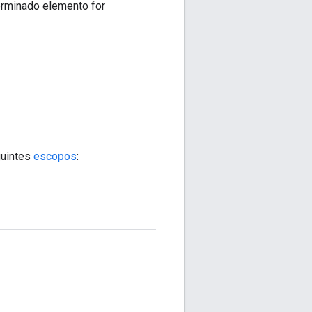
rminado elemento for
guintes
escopos
: