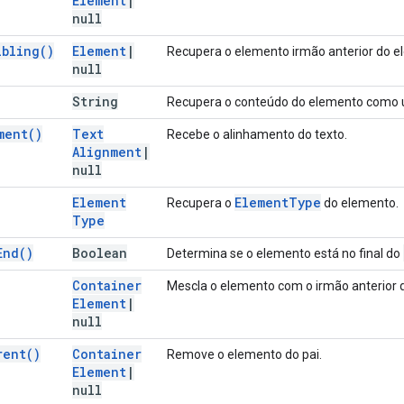
Element
|
null
ibling(
)
Element
|
Recupera o elemento irmão anterior do e
null
String
Recupera o conteúdo do elemento como u
ment(
)
Text
Recebe o alinhamento do texto.
Alignment
|
null
Element
Element
Type
Recupera o
do elemento.
Type
End(
)
Boolean
Determina se o elemento está no final do
Container
Mescla o elemento com o irmão anterior 
Element
|
null
rent(
)
Container
Remove o elemento do pai.
Element
|
null