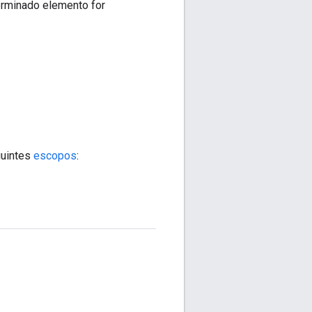
rminado elemento for
guintes
escopos
: