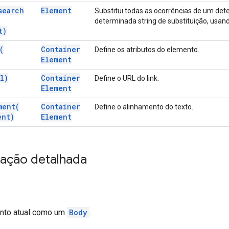
search
Element
Substitui todas as ocorrências de um de
determinada string de substituição, usan
t)
(
Container
Define os atributos do elemento.
Element
l)
Container
Define o URL do link.
Element
ment(
Container
Define o alinhamento do texto.
ent)
Element
ação detalhada
ento atual como um
Body
.