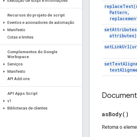
Execução de script e informações
replace
Text(
Pattern
,
Recursos do projeto de script
replacemen
Eventos e acionadores de automação
set
Attributes
Manifesto
attributes)
Cotas e limites
set
Link
Url(
ur
Complementos do Google
Workspace
set
Text
Align
Serviços
text
Alignm
Manifesto
API Add-ons
Document
API Apps Script
v1
Bibliotecas de clientes
as
Body(
)
Retorna o elem