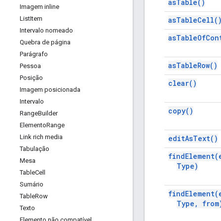
as
Table(
)
Imagem inline
List
Item
as
Table
Cell(
Intervalo nomeado
as
Table
Of
Con
Quebra de página
Parágrafo
as
Table
Row(
)
Pessoa
Posição
clear(
)
Imagem posicionada
Intervalo
copy(
)
Range
Builder
Elemento
Range
Link rich media
edit
As
Text(
)
Tabulação
find
Element(
Mesa
Type)
Table
Cell
Sumário
find
Element(
Table
Row
Type
,
from
Texto
Elemento não compatível