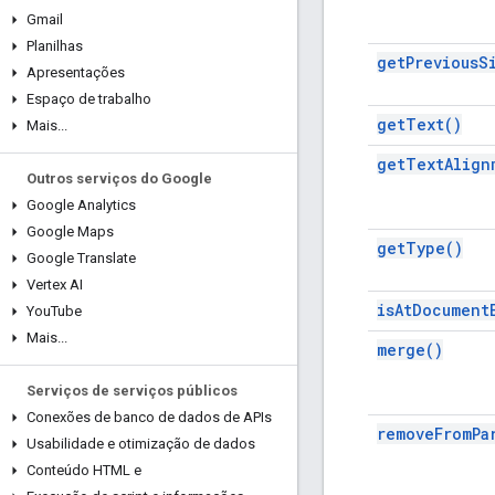
Gmail
Planilhas
get
Previous
S
Apresentações
Espaço de trabalho
get
Text(
)
Mais
.
.
.
get
Text
Align
Outros serviços do Google
Google Analytics
Google Maps
get
Type(
)
Google Translate
Vertex AI
is
At
Document
You
Tube
Mais
.
.
.
merge(
)
Serviços de serviços públicos
Conexões de banco de dados de APIs
remove
From
Pa
Usabilidade e otimização de dados
Conteúdo HTML e