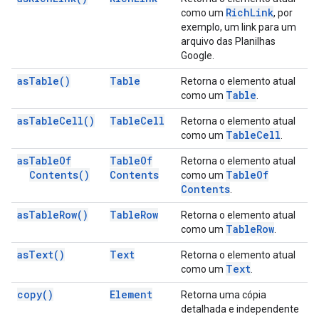
Rich
Link
como um
, por
exemplo, um link para um
arquivo das Planilhas
Google.
as
Table(
)
Table
Retorna o elemento atual
Table
como um
.
as
Table
Cell(
)
Table
Cell
Retorna o elemento atual
Table
Cell
como um
.
as
Table
Of
Table
Of
Retorna o elemento atual
Contents(
)
Contents
Table
Of
como um
Contents
.
as
Table
Row(
)
Table
Row
Retorna o elemento atual
Table
Row
como um
.
as
Text(
)
Text
Retorna o elemento atual
Text
como um
.
copy(
)
Element
Retorna uma cópia
detalhada e independente