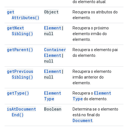
do elemento atual.
get
Object
Recupera os atributos do
Attributes(
)
elemento.
get
Next
Element
|
Recupera o próximo
Sibling(
)
null
elemento irmão do
elemento.
get
Parent(
)
Container
Recupera o elemento pai
Element
|
do elemento.
null
get
Previous
Element
|
Recupera o elemento
Sibling(
)
null
irmão anterior do
elemento.
get
Type(
)
Element
Element
Recupera o
Type
Type
do elemento.
is
At
Document
Boolean
Determina se o elemento
End(
)
está no final do
Document
.