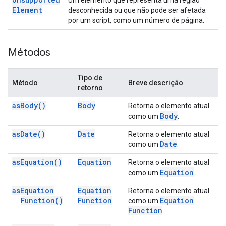
Um elemento que representa uma região
Element
desconhecida ou que não pode ser afetada
por um script, como um número de página.
Métodos
Tipo de
Método
Breve descrição
retorno
as
Body(
)
Body
Retorna o elemento atual
Body
como um
.
as
Date(
)
Date
Retorna o elemento atual
Date
como um
.
as
Equation(
)
Equation
Retorna o elemento atual
Equation
como um
.
as
Equation
Equation
Retorna o elemento atual
Function(
)
Function
Equation
como um
Function
.