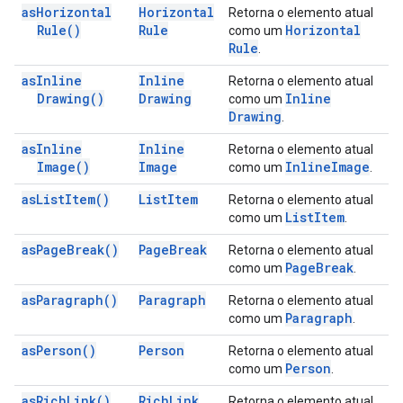
as
Horizontal
Horizontal
Retorna o elemento atual
Rule(
)
Rule
Horizontal
como um
Rule
.
as
Inline
Inline
Retorna o elemento atual
Drawing(
)
Drawing
Inline
como um
Drawing
.
as
Inline
Inline
Retorna o elemento atual
Image(
)
Image
Inline
Image
como um
.
as
List
Item(
)
List
Item
Retorna o elemento atual
List
Item
como um
.
as
Page
Break(
)
Page
Break
Retorna o elemento atual
Page
Break
como um
.
as
Paragraph(
)
Paragraph
Retorna o elemento atual
Paragraph
como um
.
as
Person(
)
Person
Retorna o elemento atual
Person
como um
.
as
Rich
Link(
)
Rich
Link
Retorna o elemento atual