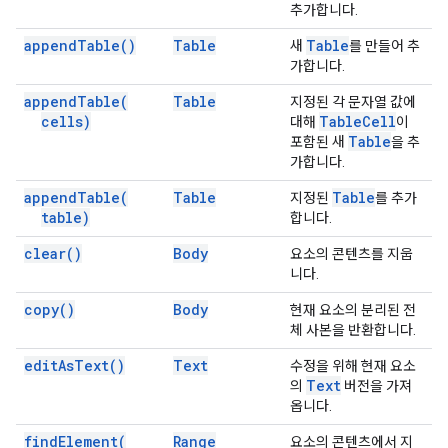
추가합니다.
append
Table(
)
Table
Table
새
를 만들어 추
가합니다.
append
Table(
Table
지정된 각 문자열 값에
cells)
Table
Cell
대해
이
Table
포함된 새
을 추
가합니다.
append
Table(
Table
Table
지정된
를 추가
table)
합니다.
clear(
)
Body
요소의 콘텐츠를 지웁
니다.
copy(
)
Body
현재 요소의 분리된 전
체 사본을 반환합니다.
edit
As
Text(
)
Text
수정을 위해 현재 요소
Text
의
버전을 가져
옵니다.
find
Element(
Range
요소의 콘텐츠에서 지