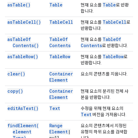
as
Table(
)
Table
Table
현재 요소를
로 반환
합니다.
as
Table
Cell(
)
Table
Cell
Table
Cell
현재 요소를
로
반환합니다.
as
Table
Of
Table
Of
Table
Of
현재 요소를
Contents(
)
Contents
Contents
로 반환합니다.
as
Table
Row(
)
Table
Row
Table
Row
현재 요소를
로
반환합니다.
clear(
)
Container
요소의 콘텐츠를 지웁니다.
Element
copy(
)
Container
현재 요소의 분리된 전체 사
Element
본을 반환합니다.
edit
As
Text(
)
Text
수정을 위해 현재 요소의
Text
버전을 가져옵니다.
find
Element(
Range
요소의 콘텐츠에서 지정된
element
Element
|
유형의 하위 요소를 검색합
Type)
null