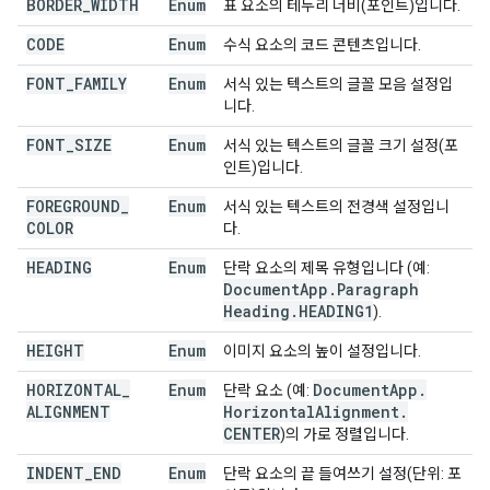
BORDER
_
WIDTH
Enum
표 요소의 테두리 너비(포인트)입니다.
CODE
Enum
수식 요소의 코드 콘텐츠입니다.
FONT
_
FAMILY
Enum
서식 있는 텍스트의 글꼴 모음 설정입
니다.
FONT
_
SIZE
Enum
서식 있는 텍스트의 글꼴 크기 설정(포
인트)입니다.
FOREGROUND
_
Enum
서식 있는 텍스트의 전경색 설정입니
COLOR
다.
HEADING
Enum
단락 요소의 제목 유형입니다 (예:
Document
App
.
Paragraph
Heading
.
HEADING1
).
HEIGHT
Enum
이미지 요소의 높이 설정입니다.
HORIZONTAL
_
Enum
Document
App
.
단락 요소 (예:
ALIGNMENT
Horizontal
Alignment
.
CENTER
)의 가로 정렬입니다.
INDENT
_
END
Enum
단락 요소의 끝 들여쓰기 설정(단위: 포