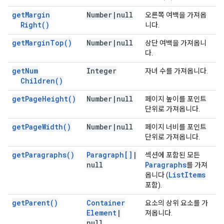
get
Margin
Number
|
null
오른쪽 여백을 가져옵
Right(
)
니다.
get
Margin
Top(
)
Number
|
null
상단 여백을 가져옵니
다.
get
Num
Integer
자녀 수를 가져옵니다.
Children(
)
get
Page
Height(
)
Number
|
null
페이지 높이를 포인트
단위로 가져옵니다.
get
Page
Width(
)
Number
|
null
페이지 너비를 포인트
단위로 가져옵니다.
get
Paragraphs(
)
Paragraph[]
|
섹션에 포함된 모든
null
Paragraphs
를 가져
List
Items
옵니다 (
포함).
get
Parent(
)
Container
요소의 상위 요소를 가
Element
|
져옵니다.
null