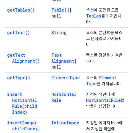
get
Tables(
)
Table[]
|
섹션에 포함된 모든
null
Tables
를 가져옵니
다.
get
Text(
)
String
요소의 콘텐츠를 텍스
트 문자열로 가져옵니
다.
get
Text
Text
텍스트 정렬을 가져옵
Alignment(
)
Alignment
|
니다.
null
get
Type(
)
Element
Type
Element
요소의
Type
를 가져옵니다.
insert
Horizontal
지정된 색인에 새
Horizontal
Rule
Horizontal
Rule
를
Rule(
child
만들어 삽입합니다.
Index)
insert
Image(
Inline
Image
지정된 이미지 blob에
child
Index
,
서 지정된 색인에