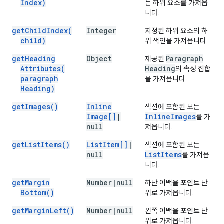
Index)
는 하위 요소를 가져옵
니다.
get
Child
Index(
Integer
지정된 하위 요소의 하
child)
위 색인을 가져옵니다.
get
Heading
Object
Paragraph
제공된
Attributes(
Heading
의 속성 집합
paragraph
을 가져옵니다.
Heading)
get
Images(
)
Inline
섹션에 포함된 모든
Image[]
|
Inline
Images
를 가
null
져옵니다.
get
List
Items(
)
List
Item[]
|
섹션에 포함된 모든
null
List
Items
를 가져옵
니다.
get
Margin
Number
|
null
하단 여백을 포인트 단
Bottom(
)
위로 가져옵니다.
get
Margin
Left(
)
Number
|
null
왼쪽 여백을 포인트 단
위로 가져옵니다.