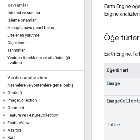
Kavramlar
Earth Engine öğel
İstemci ve sunucu
Engine analizleri
İşleme ortamları
Hesaplamaya genel bakış
Ertelenen yürütme
Öğe türler
Ölçeklendir
Tahminler
Earth Engine, far
Yeniden örnekleme ve çözünürlüğü
azaltma
Öğe türleri
Verileri analiz etme
Image
Nesnelere ve yöntemlere genel bakış
Görüntü
Image
Collect
Image
Collection
Geometri
Feature ve Feature
Collection
Feature
View
Table
Azaltıcı
Katıl