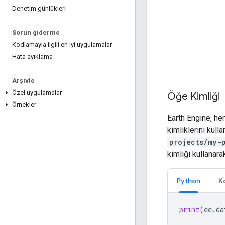
Denetim günlükleri
Sorun giderme
Kodlamayla ilgili en iyi uygulamalar
Hata ayıklama
Arşivle
Özel uygulamalar
Öğe Kimliği
Örnekler
Earth Engine, he
kimliklerini kull
projects/my-
kimliği kullanara
Python
K
print
(
ee
.
da