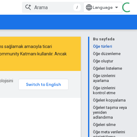
/
Bu sayfada
mans sağlamak amacıyla
ticari
Öğe türleri
Community Katmanı kullanılır. Ancak
Öğe düzenleme
Öğe oluştur
Öğeleri listeleme
Öğe izinlerini
lojisini
ayarlama
Öğe izinlerini
kontrol etme
Öğeleri kopyalama
Öğeleri taşıma veya
yeniden
adlandırma
Öğeleri silme
Öğe meta verilerini
görüntüleme