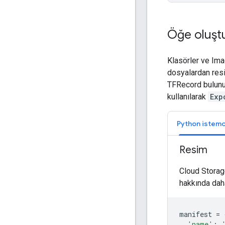
Öğe oluşt
Klasörler ve Ima
dosyalardan resi
TFRecord bulunur
kullanılarak
Exp
Python istemc
Resim
Cloud Storag
hakkında daha
manifest
=
'name'
: