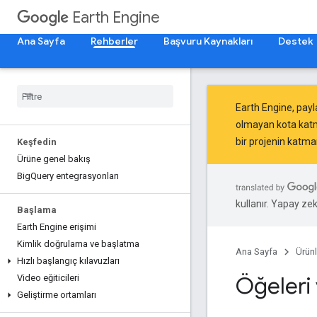
Earth Engine
Ana Sayfa
Rehberler
Başvuru Kaynakları
Destek
Earth Engine, payl
olmayan kota katm
bir projenin katman
Keşfedin
Ürüne genel bakış
Big
Query entegrasyonları
kullanır. Yapay zeka
Başlama
Earth Engine erişimi
Kimlik doğrulama ve başlatma
Ana Sayfa
Ürünl
Hızlı başlangıç kılavuzları
Öğeleri
Video eğiticileri
Geliştirme ortamları