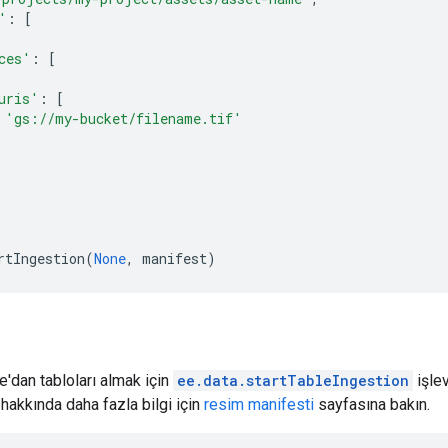
'
:
[
ces'
:
[
uris'
:
[
'gs://my-bucket/filename.tif'
rtIngestion
(
None
,
manifest
)
'dan tabloları almak için
ee.data.startTableIngestion
işlev
hakkında daha fazla bilgi için
resim manifesti
sayfasına bakın.