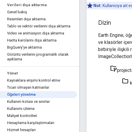
Verileri dışa aktarma
Not:
Kullanıcıya ait es
Genel bakış
Resimleri dışa aktarma
Dizin
Tablo ve vektör verilerini dışa aktarma
Video ve animasyon dışa aktarma
Earth Engine, öğ
Harita karolarını dışa aktarma
ve klasörler içer
Big
Query'ye aktarma
birbiriyle ilişki
Görüntü verilerini programatik olarak
ImageCollection'l
ayıklama
folder_data
projec
Yönet
folder
Kaynaklara erişimi kontrol etme
k
Ticari olmayan katmanlar
Öğeleri yönetme
Kullanım kotası ve sınırlar
Kullanımı izleme
Maliyet kontrolleri
Hesaplama karşılaştırmaları
Hizmet hesapları