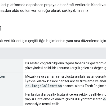
eri, platformda depolanan projeye ait coğrafi verilerdir. Kendi veri
nizden elde edilen verileri öğe olarak saklayabilirsiniz.
i
klı veri türleri için çeşitli öğe biçimlerinin yanı sıra düzenleme iç
Bir raster, coğrafi bilgilerin ızgara tabanlı bir gösterim
yüzeyindeki belirli bir konuma karşılık gelen bir değer içe
ion
Mozaik veya zaman serisi oluşturan ilgili raster görünt
İşlevsel olarak klasöre benzer ancak filtreleme ve analiz
ee
.
Image
Collection
nesnesi olarak Earth Engine'e a
Her biri bir dizi özellik (sütun) içeren vektör özelliklerin
e
yapısı. Filtreleme ve analiz için bir dizi yöntem içeren
nesnesiyle temsil edilir.