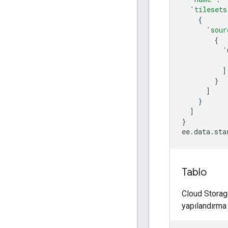
'tilesets
{
'sour
{
'
]
}
]
}
]
}
ee
.
data
.
sta
Tablo
Cloud Storage
yapılandırma 