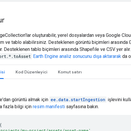
ur
geCollection'lar oluşturabilir, yerel dosyalardan veya Google Clo
m ve tablo alabilirsiniz. Desteklenen görüntü biçimleri arasında
. Desteklenen tablo biçimleri arasında Shapefile ve CSV yer alır. 
ort.*.toAsset
Earth Engine analiz sonucunu dışa aktararak
da ol
isi
Kod Düzenleyici
Komut satırı
e'dan görüntü almak için
ee.data.startIngestion
işlevini kul
 fazla bilgi için
resim manifesti
sayfasına bakın.
{
'projects/my-project/assets/asset-name'
,