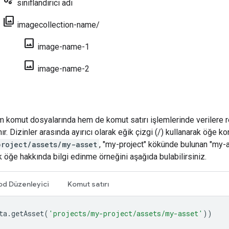
sınıflandırıcı adı
photo_library
imagecollection-name/
photo
image-name-1
photo
image-name-2
m komut dosyalarında hem de komut satırı işlemlerinde verilere 
anır. Dizinler arasında ayırıcı olarak eğik çizgi (/) kullanarak öğe ko
project/assets/my-asset
, "my-project" kökünde bulunan "my-ass
k öğe hakkında bilgi edinme örneğini aşağıda bulabilirsiniz.
od Düzenleyici
Komut satırı
ta
.
getAsset
(
'projects/my-project/assets/my-asset'
))