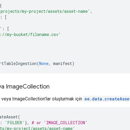
{
'projects/my-project/assets/asset-name'
,
:
[
'
:
[
://my-bucket/filename.csv'
rtTableIngestion
(
None
,
manifest
)
ya Image
Collection
 veya ImageCollection'lar oluşturmak için
ee.data.createAsse
ateAsset
(
:
'FOLDER'
},
# or 'IMAGE_COLLECTION'
ts/my-project/assets/asset-name'