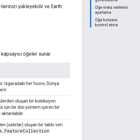
lerinizi yükleyebilir ve Earth
Öğe meta verilerini
ayarlama
Öğe kotasını
kontrol etme
in kapsayıcı öğeler sunar.
idir. Izgaradaki her hücre, Dünya
rir.
ülerden oluşan bir koleksiyon.
 için bir dizi yöntem içeren bir
ktarılabilir.
den (satırlar) oluşan bir tablo veri
e
.
Feature
Collection