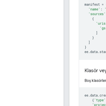
manifest
=
'name'
:
'sources'
{
'uris
'gs
]
}
]
}
ee
.
data
.
sta
Klasör ve
Boş klasörler
ee
.
data
.
cre
{
'type'
'projec