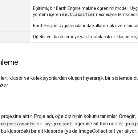
Eğitilmiş bir Earth Engine makine öğrenimi modeli. Uygu
ee.Classifier
yöntem içeren
nesnesiyle temsil edili
Earth Engine Uygulamalarında kullanılmak üzere bir t
Öğeler ve düzenlemeye yardımcı olacak ek klasörler için
nleme
leri, klasör ve koleksiyonlardan oluşan hiyerarşik bir sistemde d
zer.
 projesine aittir. Proje adı, öğe dizininin kökünü tanımlar. Örneğin,
project/assets
'dir.
my-project
öğesine ait tüm öğeler,
proj
bu klasördeki bir alt klasörde (ya da ImageCollection) yer alıyor.