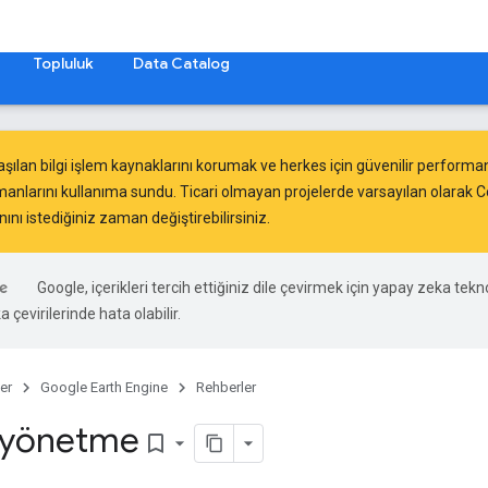
Topluluk
Data Catalog
aşılan bilgi işlem kaynaklarını korumak ve herkes için güvenilir perfor
anlarını
kullanıma sundu. Ticari olmayan projelerde varsayılan olarak 
ını istediğiniz zaman değiştirebilirsiniz.
Google, içerikleri tercih ettiğiniz dile çevirmek için yapay zeka tekno
 çevirilerinde hata olabilir.
er
Google Earth Engine
Rehberler
 yönetme
bookmark_border