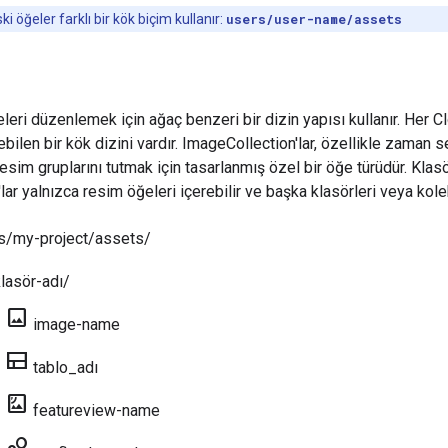
ki öğeler farklı bir kök biçim kullanır:
users/user-name/assets
eleri düzenlemek için ağaç benzeri bir dizin yapısı kullanır. Her 
ebilen bir kök dizini vardır. ImageCollection'lar, özellikle zaman s
li resim gruplarını tutmak için tasarlanmış özel bir öğe türüdür. Klas
ar yalnızca resim öğeleri içerebilir ve başka klasörleri veya kole
ts/my-project/assets/
lasör-adı/
photo
image-name
view_comfy
tablo_adı
satellite
featureview-name
bubble_chart