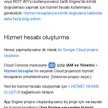
veya REST API'yi kullanıyorsanız Earth Engine'de kimlik
doğrulaması yapmak için hizmet hesabı kullanmanız
gerekebilir.
Hizmet hesaplarıyla kimlik doğrulama hakkında
daha fazla bilgi edinin.
Hizmet hesabı oluşturma
Henüz yapmadıysanız ilk olarak
bir Google Cloud projesi
oluşturun
.
menu
Cloud Console menüsüne (
) gidip
IAM ve Yönetici
>
Hizmet hesapları
'nı seçerek Cloud projenizin hizmet
hesaplarını yönetebilirsiniz. (İstenirse projeyi seçin.)
Yeni bir hizmet hesabı oluşturmak için
+ HİZMET HESABI
OLUŞTUR
bağlantısını tıklayın.
App Engine projesi oluşturduysanız bu proje için varsayılan
bir hizmet hesabınız (
App Engine varsayılan hizmet