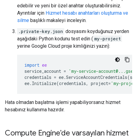
edebilir ve yeni bir özel anahtar oluşturabilirsiniz.
Ayrıntılar için
Hizmet hesabı anahtarları oluşturma ve
silme
başlıklı makaleyi inceleyin.
.private-key.json
dosyasını koyduğunuz yerden
aşağıdaki Python kodunu test edin (
my-project
yerine Google Cloud proje kimliğinizi yazın):
import
ee
service_account
=
'my-service-account@...gser
credentials
=
ee
.
ServiceAccountCredentials
(
se
ee
.
Initialize
(
credentials
,
project
=
'my-projec
Hata olmadan başlatma işlemi yapabiliyorsanız hizmet
hesabınız kullanıma hazırdır.
Compute Engine'de varsayılan hizmet