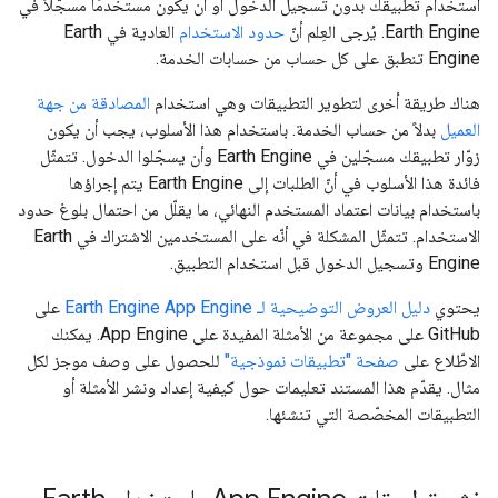
استخدام تطبيقك بدون تسجيل الدخول أو أن يكون مستخدمًا مسجّلاً في
Earth Engine. يُرجى العِلم أنّ
حدود الاستخدام
العادية في Earth
Engine تنطبق على كل حساب من حسابات الخدمة.
هناك طريقة أخرى لتطوير التطبيقات وهي استخدام
المصادقة من جهة
العميل
بدلاً من حساب الخدمة. باستخدام هذا الأسلوب، يجب أن يكون
زوّار تطبيقك مسجّلين في Earth Engine وأن يسجّلوا الدخول. تتمثّل
فائدة هذا الأسلوب في أنّ الطلبات إلى Earth Engine يتم إجراؤها
باستخدام بيانات اعتماد المستخدم النهائي، ما يقلّل من احتمال بلوغ حدود
الاستخدام. تتمثّل المشكلة في أنّه على المستخدمين الاشتراك في Earth
Engine وتسجيل الدخول قبل استخدام التطبيق.
يحتوي
دليل العروض التوضيحية لـ Earth Engine App Engine
على
GitHub على مجموعة من الأمثلة المفيدة على App Engine. يمكنك
الاطّلاع على
صفحة "تطبيقات نموذجية"
للحصول على وصف موجز لكل
مثال. يقدّم هذا المستند تعليمات حول كيفية إعداد ونشر الأمثلة أو
التطبيقات المخصّصة التي تنشئها.