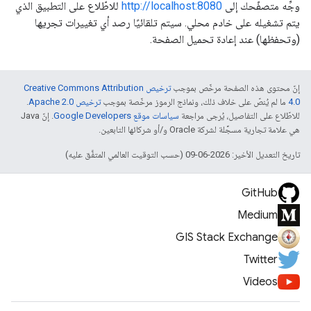
وجِّه متصفّحك إلى
http://localhost:8080
للاطّلاع على التطبيق الذي
يتم تشغيله على خادم محلي. سيتم تلقائيًا رصد أي تغييرات تجريها
(وتحفظها) عند إعادة تحميل الصفحة.
إنّ محتوى هذه الصفحة مرخّص بموجب
ترخيص Creative Commons Attribution
4.0‏
ما لم يُنصّ على خلاف ذلك، ونماذج الرموز مرخّصة بموجب
ترخيص Apache 2.0‏
.
للاطّلاع على التفاصيل، يُرجى مراجعة
سياسات موقع Google Developers‏
. إنّ Java
هي علامة تجارية مسجَّلة لشركة Oracle و/أو شركائها التابعين.
تاريخ التعديل الأخير: 2026-06-09 (حسب التوقيت العالمي المتفَّق عليه)
GitHub
Medium
GIS Stack Exchange
Twitter
Videos