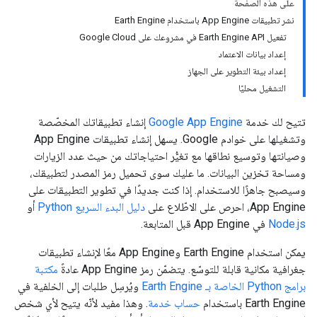
على هذه الصفحة
نشر تطبيقات App Engine باستخدام Earth Engine
تفعيل Earth Engine API في مشروعك على Google Cloud
إعداد بيانات الاعتماد
إعداد بيئة التطوير على الجهاز
التشغيل محليًا
تتيح لك خدمة
Google App Engine
إنشاء تطبيقاتك المخصّصة
وتشغيلها على خوادم Google. يسهل إنشاء تطبيقات App Engine
وصيانتها وتوسيع نطاقها مع تغيُّر احتياجاتك من حيث عدد الزيارات
ومساحة تخزين البيانات. ما عليك سوى تحميل رمز المصدر لتطبيقك،
وسيصبح جاهزًا للاستخدام. إذا كنت جديدًا في تطوير التطبيقات على
App Engine، احرص على الاطّلاع على
دليل البدء السريع Python
أو
Node.js
في App Engine قبل المتابعة.
يمكن استخدام Earth Engine وApp Engine معًا لإنشاء تطبيقات
جغرافية مكانية قابلة للتوسّع. يتضمّن رمز App Engine عادةً
مكتبة
برامج Python الخاصة بـ Earth Engine
ويُرسِل طلبات إلى الخلفية في
Earth Engine باستخدام
حساب خدمة
. وهذا مفيد لأنّه يتيح لأي شخص