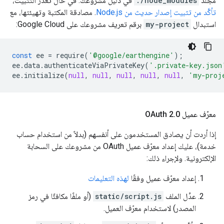
مجلد
./node_modules
في دليل مشروعك. في حال تعذّر التثبيت،
تأكَّد من تثبيت إصدار حديث من Node.js
. مصادقة المكتبة وتهيئتها، مع
استبدال
my-project
برقم تعريف مشروعك على Google Cloud:
const
ee
=
require
(
'@google/earthengine'
);
ee
.
data
.
authenticateViaPrivateKey
(
'.private-key.json
ee
.
initialize
(
null
,
null
,
null
,
null
,
null
,
'my-proj
معرّف عميل OAuth 2
0
.
إذا أردت أن يصادق المستخدمون على أنفسهم (بدلاً من استخدام حساب
خدمة)، عليك إعداد معرّف عميل OAuth من مشروعك على السحابة
الإلكترونية. ولإجراء ذلك:
إعداد معرّف عميل وفقًا
لهذه التعليمات
عدِّل الملف
static/script.js
(أو ملفًا مكافئًا في رمز
المصدر) لاستخدام معرّف العميل.