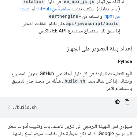
تأكَّد من توفّر
ee_api_js.js
في دليل
/static/
(أو ما يعادله). يمكنك تنزيله
مباشرةً من GitHub
أو
تثبيته
من npm
أو نسخه من
earthengine-
api/javascript/build
على نظام الملفات المحلي
إذا سبق لك استنساخ مستودع EE API بالكامل.
إعداد بيئة التطوير على الجهاز
Python
اتّبِع التعليمات الواردة في كل دليل أمثلة على GitHub لتنزيل المشروع
وإنشائه. إذا كان هناك ملف
build.sh
، شغِّله من مجلد جذر التطبيق
باستخدام الأمر:
سيؤدي نص التهيئة البرمجي إلى تنزيل الاعتماديات وتثبيت أدوات سطر
الأوامر من Google، إذا لم تكن متوفّرة على نظامك. سيتم نسخ واجهة