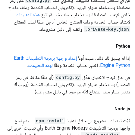
عن أي شخص يستخدم تطبيقك. يحتوي ملف
config.py
على رمز
مصادقة باستخدام عنوان البريد الإلكتروني لحساب الخدمة وملف مفتاح
خاص. لإعداد المصادقة باستخدام حساب خدمة، اتّبِع
هذه التعليمات
لإنشاء حساب الخدمة وملف المفتاح الخاص. أدخِل اسمًا لملف المفتاح
.private-key.json
وانقله إلى دليل مشروعك.
Python
إذا لم يسبق لك ذلك، عليك أولاً
إعداد واجهة برمجة التطبيقات Earth
Engine Python
. اختبِر حساب الخدمة وفقًا
لهذه التعليمات
.
في حال نجاح الاختبار، عدِّل
config.py
(أو ملفًا مكافئًا في رمز
المصدر) باستخدام عنوان البريد الإلكتروني لحساب الخدمة. (يجب ألا
يتغير مسار ملف المفتاح لأنّه موجود في دليل مشروعك).
Node
.
js
ثبِّت تبعيات المشروع من خلال تنفيذ
npm install
. سيتم نسخ
واجهة برمجة التطبيقات Earth Engine Node.js وأي تبعيات أخرى إلى