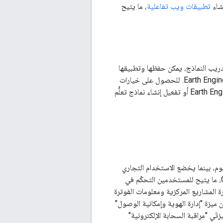
تطبيقات ويب تفاعلية
، ما يتيح
ف وتحليل الصور وتقييم الدقّة في Earth Engine. بعد تدريب النماذج، يمكن حفظها وتطبيقها
بشكل متكرّر. تم تبسيط عمليات سير العمل الكلاسيكية للذكاء الاصطناعي ضمن النظام المتكامل في Earth Engine. للحصول على خيارات
، مما يسمح بنقل النماذج إلى بيانات Earth Engine أو تفعيل إنشاء نماذج تعلُّم
سوم، بينما يخضع الاستخدام التجاري
. ترتبط جميع البيانات الحسابية والخاصة بمشاريع Google Cloud، ما يتيح للمستخدمين التحكّم في
خلال Google Cloud Console. يتيح هذا الدمج إدارة المشاريع المركزية ومعلومات الفوترة
Goo. يمكن للمستخدمين الاستفادة من ميزة "إدارة الهوية وإمكانية الوصول"
َي "مراقبة السحابة الإلكترونية"