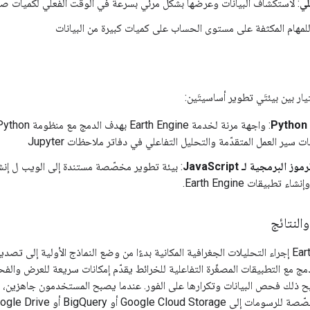
لي
: لاستكشاف البيانات وعرضها بشكل مرئي بسرعة في الوقت الفعلي لكميات صغي
للمهام المكثفة على مستوى الحساب على كميات كبيرة من البيانات
يار بين بيئتَي تطوير أساسيتَين:
سير العمل المتقدّمة والتحليل التفاعلي في دفاتر ملاحظات Jupyter
 البرمجية لـ JavaScript
: بيئة تطوير مخصّصة مستندة إلى الويب ل إنشاء
تطبيقات Earth Engine.
النتائج
تتيح أداة Earth Engine إجراء التحليلات الجغرافية المكانية بدءًا من وضع النماذج الأولية إلى 
دمج مع التطبيقات المصغّرة التفاعلية للخرائط يقدّم إمكانات سريعة للعرض والف