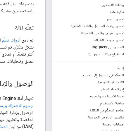
بتنسيقات متوافقة مع pandas وNumPy وXarray. بالإضافة إلى ذلك، تتيح أداة th Engine
بيانات التصدير
للمستخدمين مشاركة 
نظرة عامة
تصدير الصور
تصدير بيانات الجداول والملفات النقطية
تعلُّم الآلة
تصدير الفيديو والصور المتحرّكة
تم دمج
أدوات تعلُّم ا
تصدير مربعات الخرائط
التصدير إلى Big
Query
أكثر تقدمًا أو نماذج
استخراج بيانات الصور آليًا
عميق وتحليلات مستن
إدارة
التحكّم في الوصول إلى الموارد
الوصول والإدا
الفئات غير التجارية
إدارة مواد العرض
حصة الاستخدام والحدود
تتوفّر أداة Earth Engine للاستخدام
مراقبة الاستخدام
لرسوم الاشتراك ورس
عناصر التحكّم في التكلفة
مقاييس الأداء في الحوسبة
حسابات الخدمة
(IAM) من أجل
التحك