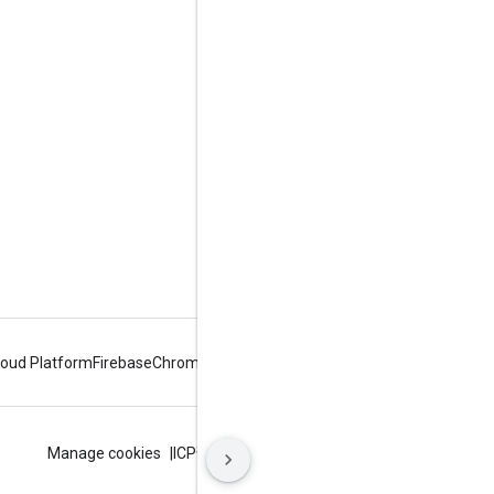
Google Developer Program
Google Developer Groups
Google Developer Experts
Accelerators
Google Cloud & NVIDIA
loud Platform
Firebase
Chrome
Android
البنود
الخصوصية
ICP证合字B2-20070004号
Manage cookies