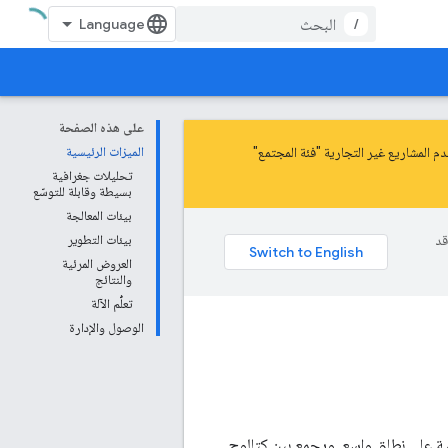
/
على هذه الصفحة
 المشاريع غير التجارية "فئة المجتمع"
الميزات الرئيسية
تحليلات جغرافية
بسيطة وقابلة للتوسّع
بيئات المعالجة
وقد
بيئات التطوير
العروض المرئية
والنتائج
تعلُّم الآلة
الوصول والإدارة
فية على نطاق واسع. ويجمع بين كتالوج