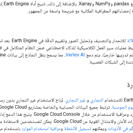
Ear إنشاء
إحصاءاتهم الجغرافية المكانية مع شريحة واسعة من الجمهور.
لآلة
للانحدار والتصني
 تم تدريبها خارجيًا، يتم دمج
Vertex AI
دة إلى الشبكات العصبية.
رة
التجاري
و
غير التجاري
. يُتاح الاستخدام غير التجاري بدون ر
وم الحوسبة
الوصول وإدارة الموارد ومراقبة الاستخدام من 
المفصّلة وتطبيق ميزات الأمان والامتثال القوية من gle Cloud
ّم في الأذونات
ويمكنهم
تسجيل الأنشطة
و
مراقبة استخدام الموارد
باستخدام ميزت