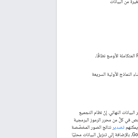
رة من البيانات
: واجهة مرنة لخدمة Earth Engine بهدف الدمج مع منظومة Python المتكاملة الأوسع نطاقًا،
 النماذج الأولية السريعة
تصدير البيانات النهائي. إنّ نظام التجميع
حص في كلٍّ من محرر الرموز البرمجية
تصدير
نتائج الصور المخصّصة
للترميم والصور المخصّصة للرسومات إلى Google Cloud Storage أو BigQuery أو Google Drive، بالإضافة إلى تنزيل البيانات محليًا