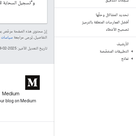
سجلات التدقيق
و"تسجيل السحابة الإ
تحديد المشاكل وحلّها
أفضل الممارسات المتعلقة بالترميز
تصحيح الأخطاء
إنّ محتوى هذه الصفحة مرخّص 
التفاصيل، يُرجى مراجعة
سياسات موقع elopers
الأرشيف
تاريخ التعديل الأخير: 2025-02-18 (حسب التوقيت العالمي المتفَّق عليه)
التطبيقات المخصّصة
نماذج
Medium
GitHub
our blog on Medium
Earth Engine on GitHub
التفاعل