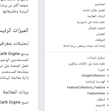
المفاهيم
حجمه أكثر من بيتاب
العميل مقابل الخادم
البيئية وتطبيقاتها.
البيئات المعالجة
نظرة عامة على الحوسبة
التنفيذ المؤجَّل
الميزات الرئي
المقياس
التوقعات
تحليلات جغرافية
إعادة أخذ عيّنات وخفض درجة الدقة
يدمج Earth Engine
تحليل البيانات
للمستخدمين الوصول إل
نظرة عامة على الكائنات والطُرق
تعمل المنصة على تبسي
صورة
يحدّدها المستخدم. 
Image
Collection
إدارة معالجة البيانات المعقدة والتوسّع الحس
الهندسة الرياضية
Feature وFeature
Collection
بيئات المعالجة
Feature
View
مُخفِّض
تتيح Earth Engine
الانضمام