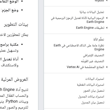
مصفوفة
الوضع التفاع
وضع الحِزم
: 
تمثيل البيانات بيانيًا
الرسوم البيانية لأداة تعديل الرموز البرمجية في
Earth Engine
بيئات التطوير
تطبيقات Earth Engine
يمكن للمطوّرين الاخت
تعلُّم الآلة
مكتبة برامج Python
نظرة عامة على الذكاء الاصطناعي في Earth
Engine
وتسهيل عمليات 
التصنيف الإشرافي
أداة تعديل الرموز
التصنيف غير المُوجّه
والاستكشاف وإنشاء 
النماذج المخصّصة في Vertex AI
العروض المرئية و
استيراد البيانات
استيراد البيانات النقطية
تحميل بيان الصور
والحساب الفعّال الم
استيراد بيانات الجدول
وبيئات Python. يتيح ذلك فحص البيانات وتكرارها على الفور. عندما يصبح المستخدمون جاهزين، يمكنهم
تحميل بيان الجدول