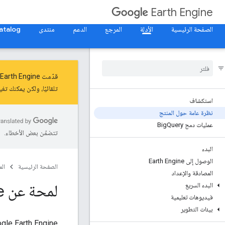
Earth Engine
الصفحة الرئيسية
الأدلة
المرجع
الدعم
منتدى
atalog
قدّمت Earth Engine
تلقائيًا، ولكن يمكنك تغ
استكشاف
نظرة عامة حول المنتج
عمليات دمج Big
Query
تتضمّن بعض الأخطاء.
البدء
الوصول إلى Earth Engine
الصفحة الرئيسية
ال
المصادقة والإعداد
لمحة عن Google Earth Engine
البدء السريع
فيديوهات تعليمية
بيئات التطوير
‫oogle Earth Engine