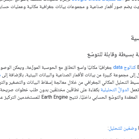
ايت يضم صور أقمار صناعية و مجموعات بيانات جغرافية مكانية وعمليات حسابي
سية
 بسيطة وقابلة للتوسّع
كتالوج data
جغرافيًا مكانيًا واسع النطاق مع الحوسبة الموزّعة، ويمكن الوصو
ى مجموعة كبيرة من بيانات الأقمار الصناعية والبيانات البيئية، بالإضافة إلى
د
ط التحليل المكاني الجغرافي من خلال معالجة إسقاط البيانات والتصغير والتركيب ت
تعمل
الدوالّ التحليلية
بكفاءة على نطاقَين مختلفَين بدون طلب خطوات صريحة لإع
ابي داخليًا، تتيح Earth Engine للمستخدمين التركيز على التحليل بدلاً من الإعداد الفني.
وضعَين للتحليل
: