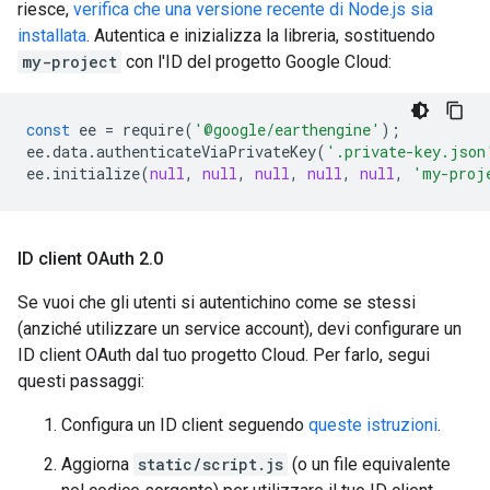
riesce,
verifica che una versione recente di Node.js sia
installata
. Autentica e inizializza la libreria, sostituendo
my-project
con l'ID del progetto Google Cloud:
const
ee
=
require
(
'@google/earthengine'
);
ee
.
data
.
authenticateViaPrivateKey
(
'.private-key.json
ee
.
initialize
(
null
,
null
,
null
,
null
,
null
,
'my-proj
ID client OAuth 2
.
0
Se vuoi che gli utenti si autentichino come se stessi
(anziché utilizzare un service account), devi configurare un
ID client OAuth dal tuo progetto Cloud. Per farlo, segui
questi passaggi:
Configura un ID client seguendo
queste istruzioni
.
Aggiorna
static/script.js
(o un file equivalente