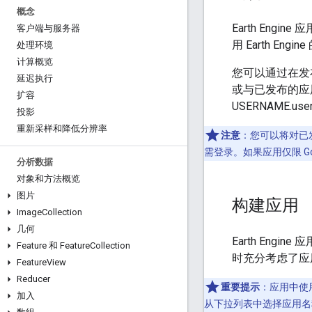
概念
Earth Eng
客户端与服务器
用 Earth E
处理环境
计算概览
您可以通过在发布时
延迟执行
或与已发布的应
扩容
USERNAME.user
投影
重新采样和降低分辨率
注意
：您可以将对已
需登录。如果应用仅限 G
分析数据
对象和方法概览
图片
构建应用
Image
Collection
几何
Earth Eng
Feature 和 Feature
Collection
时充分考虑了应
Feature
View
Reducer
重要提示
：应用中使
加入
从下拉列表中选择应用名