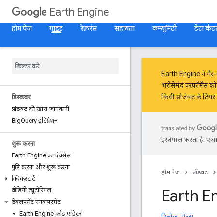
Earth Engine
होम पेज
गाइड
रेफ़रंस
सहायता
कम्यूनिटी
डेटा कै
Earth Engine ने
गैर
भरोसेमंद परफ़ॉर्मेंस क
किसी प्रोजेक्ट के टि
डिस्कवर
प्रॉडक्ट की खास जानकारी
Big
Query इंटिग्रेशन
इस्तेमाल करता है. एआई 
शुरू करना
Earth Engine का ऐक्सेस
पुष्टि करना और शुरू करना
होम पेज
प्रॉडक्ट
क्विकस्टार्ट
Earth E
वीडियो ट्यूटोरियल
डेवलपमेंट एनवायरमेंट
Earth Engine कोड एडिटर
रिलीज़ नोट्स