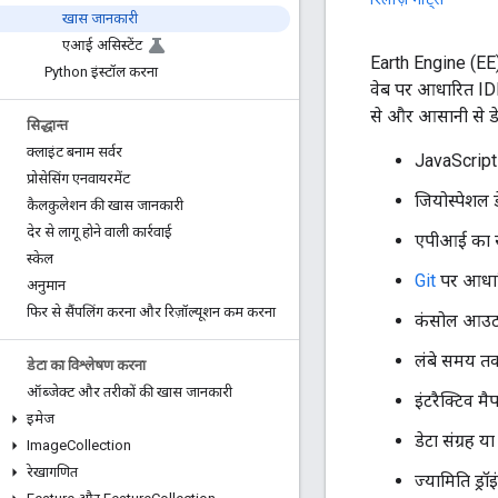
खास जानकारी
एआई असिस्टेंट
Earth Engine (EE
Python इंस्टॉल करना
वेब पर आधारित IDE 
से और आसानी से डेवल
सिद्धान्त
क्लाइंट बनाम सर्वर
JavaScript
प्रोसेसिंग एनवायरमेंट
जियोस्पेशल ड
कैलकुलेशन की खास जानकारी
देर से लागू होने वाली कार्रवाई
एपीआई का संद
स्केल
Git
पर आधारित 
अनुमान
फिर से सैंपलिंग करना और रिज़ॉल्यूशन कम करना
कंसोल आउटप
लंबे समय तक 
डेटा का विश्लेषण करना
ऑब्जेक्ट और तरीकों की खास जानकारी
इंटरैक्टिव मै
इमेज
डेटा संग्रह य
Image
Collection
रेखागणित
ज्यामिति ड्रॉइ