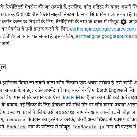
े रिपॉज़िटरी ऐक्सेस की जा सकती हैं. इसलिए, कोड एडिटर के बाहर अपनी स्क्
ा, उन्हें GitHub जैसे किसी बाहरी सिस्टम के साथ सिंक किया जा सकता है. (
settings
को क्लोन करने के निर्देशों के लिए, रिपॉज़िटरी के नाम के बगल में मौजूद
आइकॉ
का ऐक्सेस है उन्हें ब्राउज़ करने के लिए,
earthengine.googlesource.com
 क्रेडेंशियल बनाने पड़ सकते हैं. इसके लिए,
earthengine.googlesource.c
 जाएं.
यूल
 इस्तेमाल किया जा सकने वाला कोड लिखना एक अच्छा तरीका है. इसे कॉपी और च
ा सकता है. मॉड्यूलर डेवलपमेंट को चालू करने के लिए, Earth Engine में स्क्र
के लिए, मान लें कि आपने एक ऐसा
फ़ंक्शन
लिखा है जो काम की कई कार्रवाइया
करने के बजाय, नई स्क्रिप्ट के लिए फ़ंक्शन को सीधे तौर पर लोड करना ज़्यादा आस
े लिए उपलब्ध कराने के लिए, उसे
exports
नाम के खास ऑब्जेक्ट में जोड़ा जाता
िए,
require
फ़ंक्शन का इस्तेमाल करके, किसी अन्य स्क्रिप्ट से एक्सपोर्ट
पने
Modules
नाम के फ़ोल्डर में मौजूद
FooModule.js
नाम की फ़ाइल में