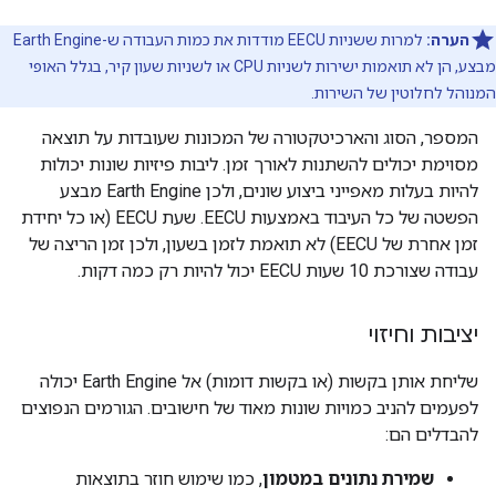
הערה:
למרות ששניות EECU מודדות את כמות העבודה ש-Earth Engine
מבצע, הן לא תואמות ישירות לשניות CPU או לשניות שעון קיר, בגלל האופי
המנוהל לחלוטין של השירות.
המספר, הסוג והארכיטקטורה של המכונות שעובדות על תוצאה
מסוימת יכולים להשתנות לאורך זמן. ליבות פיזיות שונות יכולות
להיות בעלות מאפייני ביצוע שונים, ולכן Earth Engine מבצע
הפשטה של כל העיבוד באמצעות EECU. שעת EECU (או כל יחידת
זמן אחרת של EECU) לא תואמת לזמן בשעון, ולכן זמן הריצה של
עבודה שצורכת 10 שעות EECU יכול להיות רק כמה דקות.
יציבות וחיזוי
שליחת אותן בקשות (או בקשות דומות) אל Earth Engine יכולה
לפעמים להניב כמויות שונות מאוד של חישובים. הגורמים הנפוצים
להבדלים הם:
שמירת נתונים במטמון
, כמו שימוש חוזר בתוצאות