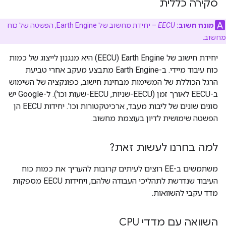
סקירה כללית
מונח חשוב:
EECU
– יחידת מחשוב של Earth Engine, הפשטה של כוח
מחשוב.
יחידת חישוב של Earth Engine‏ (EECU) היא מנגנון לייצוג של כמות
כוח עיבוד מיידי. ב-Earth Engine מתבצע מעקב אחרי טביעת
הרגל הכוללת של המשימות מבחינת חישוב, כפונקציה של השימוש
ב-EECU לאורך זמן (EECU-שניות, EECU-שעות וכו'). ל-Google יש
סוגים שונים של ליבות מעבד, ארכיטקטורות וכו'. יחידות EECU הן
הפשטה שימושית לדיון בעוצמת מחשוב.
למה בחרנו לעשות זאת?
משתמשים ב-EE רוצים לעיתים קרובות להעריך את כמות כוח
העיבוד שנדרשת לתהליכי העבודה שלהם, ויחידות EECU מספקות
מדד עקבי להשוואות.
השוואה עם מדדי CPU