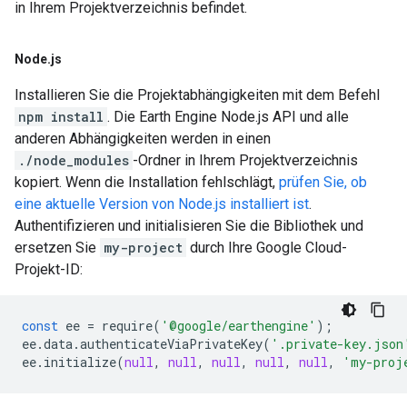
in Ihrem Projektverzeichnis befindet.
Node
.
js
Installieren Sie die Projektabhängigkeiten mit dem Befehl
npm install
. Die Earth Engine Node.js API und alle
anderen Abhängigkeiten werden in einen
./node_modules
-Ordner in Ihrem Projektverzeichnis
kopiert. Wenn die Installation fehlschlägt,
prüfen Sie, ob
eine aktuelle Version von Node.js installiert ist
.
Authentifizieren und initialisieren Sie die Bibliothek und
ersetzen Sie
my-project
durch Ihre Google Cloud-
Projekt-ID:
const
ee
=
require
(
'@google/earthengine'
);
ee
.
data
.
authenticateViaPrivateKey
(
'.private-key.json
ee
.
initialize
(
null
,
null
,
null
,
null
,
null
,
'my-proj