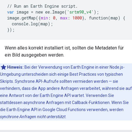
//
Run
an
Earth
Engine
script
.
var
image
=
new
ee
.
Image
(
'srtm90_v4'
);
image
.
getMap
({
min
:
0
,
max
:
1000
},
function
(
map
)
{
console
.
log
(
map
);
});
Wenn alles korrekt installiert ist, sollten die Metadaten für
ein Bild ausgegeben werden.
Hinweis:
Bei der Verwendung von Earth Engine in einer Node.js-
Umgebung unterscheiden sich einige Best Practices von typischen
Skripts. Synchrone API-Aufrufe sollten vermieden werden — sie
verhindern, dass die App andere Anfragen verarbeitet, während sie auf
eine Antwort von der Earth Engine API wartet. Verwenden Sie
stattdessen asynchrone Anfragen mit Callback-Funktionen. Wenn Sie
die Earth Engine API in Google Cloud Functions verwenden, werden
synchrone Anfragen nicht unterstützt.