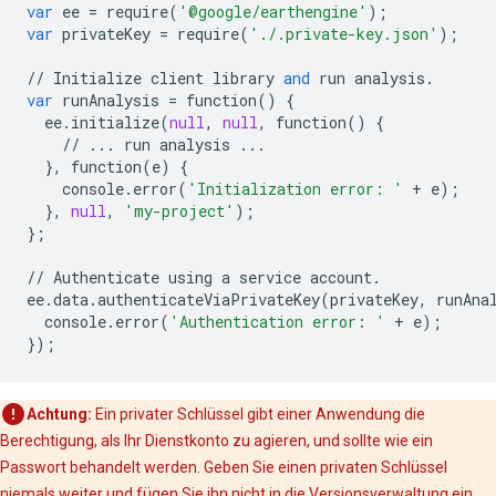
var
ee
=
require
(
'@google/earthengine'
);
var
privateKey
=
require
(
'./.private-key.json'
);
//
Initialize
client
library
and
run
analysis
.
var
runAnalysis
=
function
()
{
ee
.
initialize
(
null
,
null
,
function
()
{
//
...
run
analysis
...
},
function
(
e
)
{
console
.
error
(
'Initialization error: '
+
e
);
},
null
,
'my-project'
);
};
//
Authenticate
using
a
service
account
.
ee
.
data
.
authenticateViaPrivateKey
(
privateKey
,
runAna
console
.
error
(
'Authentication error: '
+
e
);
});
Achtung:
Ein privater Schlüssel gibt einer Anwendung die
Berechtigung, als Ihr Dienstkonto zu agieren, und sollte wie ein
Passwort behandelt werden. Geben Sie einen privaten Schlüssel
niemals weiter und fügen Sie ihn nicht in die Versionsverwaltung ein.