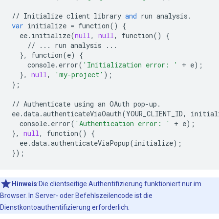
//
Initialize
client
library
and
run
analysis
.
var
initialize
=
function
()
{
ee
.
initialize
(
null
,
null
,
function
()
{
//
...
run
analysis
...
},
function
(
e
)
{
console
.
error
(
'Initialization error: '
+
e
);
},
null
,
'my-project'
);
};
//
Authenticate
using
an
OAuth
pop
-
up
.
ee
.
data
.
authenticateViaOauth
(
YOUR_CLIENT_ID
,
initial
console
.
error
(
'Authentication error: '
+
e
);
},
null
,
function
()
{
ee
.
data
.
authenticateViaPopup
(
initialize
);
});
Hinweis
:Die clientseitige Authentifizierung funktioniert nur im
Browser. In Server- oder Befehlszeilencode ist die
Dienstkontoauthentifizierung erforderlich.