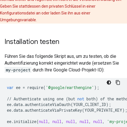
Geben Sie stattdessen den privaten Schlüssel in einer
Konfigurationsdatei an oder laden Sie ihn aus einer
Umgebungsvariable.
Installation testen
Führen Sie das folgende Skript aus, um zu testen, ob die
Authentifizierung korrekt eingerichtet wurde (ersetzen Sie
my-project
durch Ihre Google Cloud-Projekt-ID):
var
ee
=
require
(
'@google/earthengine'
);
//
Authenticate
using
one
(
but
not
both
)
of
the
meth
ee
.
data
.
authenticateViaOauth
(
YOUR_CLIENT_ID
);
ee
.
data
.
authenticateViaPrivateKey
(
YOUR_PRIVATE_KEY
)
ee
.
initialize
(
null
,
null
,
null
,
null
,
null
,
'my-proj