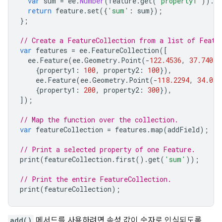
var
sum
=
ee
.
Number
(
feature
.
get
(
'property1'
)).
ad
return
feature
.
set
({
'sum'
:
sum
});
};
// Create a FeatureCollection from a list of Featu
var
features
=
ee
.
FeatureCollection
([
ee
.
Feature
(
ee
.
Geometry
.
Point
(
-
122.4536
,
37.7403
)
{
property1
:
100
,
property2
:
100
}),
ee
.
Feature
(
ee
.
Geometry
.
Point
(
-
118.2294
,
34.039
{
property1
:
200
,
property2
:
300
}),
]);
// Map the function over the collection.
var
featureCollection
=
features
.
map
(
addField
);
// Print a selected property of one Feature.
print
(
featureCollection
.
first
().
get
(
'sum'
));
// Print the entire FeatureCollection.
print
(
featureCollection
);
add()
메서드를 사용하려면 속성 값이 숫자로 인식되도록