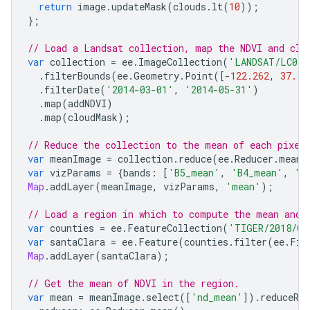
return
image
.
updateMask
(
clouds
.
lt
(
10
));
};
// Load a Landsat collection, map the NDVI and clo
var
collection
=
ee
.
ImageCollection
(
'LANDSAT/LC08/
.
filterBounds
(
ee
.
Geometry
.
Point
([
-
122.262
,
37.87
.
filterDate
(
'2014-03-01'
,
'2014-05-31'
)
.
map
(
addNDVI
)
.
map
(
cloudMask
);
// Reduce the collection to the mean of each pixel
var
meanImage
=
collection
.
reduce
(
ee
.
Reducer
.
mean
(
var
vizParams
=
{
bands
:
[
'B5_mean'
,
'B4_mean'
,
'B
Map
.
addLayer
(
meanImage
,
vizParams
,
'mean'
);
// Load a region in which to compute the mean and 
var
counties
=
ee
.
FeatureCollection
(
'TIGER/2018/Co
var
santaClara
=
ee
.
Feature
(
counties
.
filter
(
ee
.
Fil
Map
.
addLayer
(
santaClara
);
// Get the mean of NDVI in the region.
var
mean
=
meanImage
.
select
([
'nd_mean'
]).
reduceReg