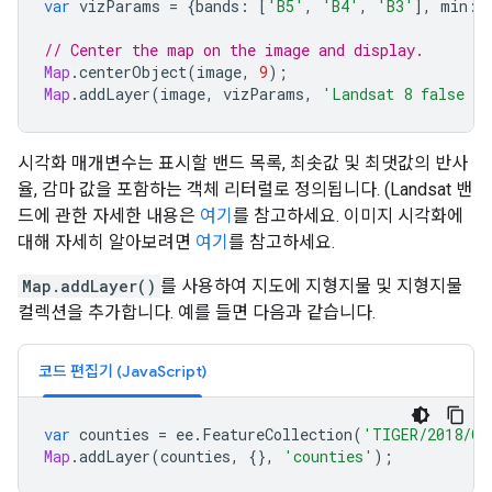
var
vizParams
=
{
bands
:
[
'B5'
,
'B4'
,
'B3'
],
min
:
// Center the map on the image and display.
Map
.
centerObject
(
image
,
9
);
Map
.
addLayer
(
image
,
vizParams
,
'Landsat 8 false co
시각화 매개변수는 표시할 밴드 목록, 최솟값 및 최댓값의 반사
율, 감마 값을 포함하는 객체 리터럴로 정의됩니다. (Landsat 밴
드에 관한 자세한 내용은
여기
를 참고하세요. 이미지 시각화에
대해 자세히 알아보려면
여기
를 참고하세요.
Map.addLayer()
를 사용하여 지도에 지형지물 및 지형지물
컬렉션을 추가합니다. 예를 들면 다음과 같습니다.
코드 편집기 (JavaScript)
var
counties
=
ee
.
FeatureCollection
(
'TIGER/2018/Co
Map
.
addLayer
(
counties
,
{},
'counties'
);