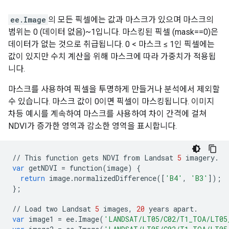
ee.Image
의 모든 픽셀에는 값과 마스크가 있으며 마스크의
범위는 0 (데이터 없음)~1입니다. 마스킹된 픽셀 (mask==0)은
데이터가 없는 것으로 취급됩니다. 0 < 마스크 ≤ 1인 픽셀에는
값이 있지만 수치 계산을 위해 마스크에 따라 가중치가 적용됩
니다.
마스크를 사용하여 픽셀을 투명하게 만들거나 분석에서 제외할
수 있습니다. 마스크 값이 0이면 픽셀이 마스킹됩니다. 이미지
차등 예시를 계속하여 마스크를 사용하여 차이 간격에 걸쳐
NDVI가 증가한 영역과 감소한 영역을 표시합니다.
//
This
function
gets
NDVI
from
Landsat
5
imagery
.
var
getNDVI
=
function
(
image
)
{
return
image
.
normalizedDifference
([
'B4'
,
'B3'
]);
};
//
Load
two
Landsat
5
images
,
20
years
apart
.
var
image1
=
ee
.
Image
(
'LANDSAT/LT05/C02/T1_TOA/LT05