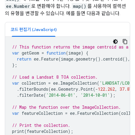
ee.Number
로 변환해야 합니다.
map()
를 사용하여 컬렉션
의 유형을 변경할 수 있습니다. 예를 들면 다음과 같습니다.
코드 편집기 (JavaScript)
// This function returns the image centroid as a n
var
getGeom
=
function
(
image
)
{
return
ee
.
Feature
(
image
.
geometry
().
centroid
(),
{
};
// Load a Landsat 8 TOA collection.
var
collection
=
ee
.
ImageCollection
(
'LANDSAT/LC08/
.
filterBounds
(
ee
.
Geometry
.
Point
(
-
122.262
,
37.871
.
filterDate
(
'2014-06-01'
,
'2014-10-01'
);
// Map the function over the ImageCollection.
var
featureCollection
=
ee
.
FeatureCollection
(
colle
// Print the collection.
print
(
featureCollection
);