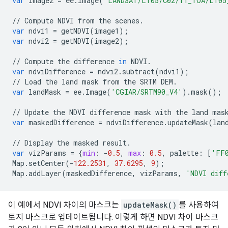
var
image2
=
ee
.
Image
(
'LANDSAT/LT05/C02/T1_TOA/LT05
//
Compute
NDVI
from
the
scenes
.
var
ndvi1
=
getNDVI
(
image1
);
var
ndvi2
=
getNDVI
(
image2
);
//
Compute
the
difference
in
NDVI
.
var
ndviDifference
=
ndvi2
.
subtract
(
ndvi1
);
//
Load
the
land
mask
from
the
SRTM
DEM
.
var
landMask
=
ee
.
Image
(
'CGIAR/SRTM90_V4'
)
.
mask
();
//
Update
the
NDVI
difference
mask
with
the
land
mas
var
maskedDifference
=
ndviDifference
.
updateMask
(
lan
//
Display
the
masked
result
.
var
vizParams
=
{
min
:
-
0.5
,
max
:
0.5
,
palette
:
[
'FF
Map
.
setCenter
(
-
122.2531
,
37.6295
,
9
);
Map
.
addLayer
(
maskedDifference
,
vizParams
,
'NDVI diff
이 예에서 NDVI 차이의 마스크는
updateMask()
를 사용하여
토지 마스크로 업데이트됩니다. 이렇게 하면 NDVI 차이 마스크