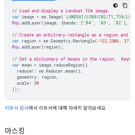
// Load and display a Landsat TOA image.
var
image
=
ee
.
Image
(
'LANDSAT/LC08/C02/T1_TOA/LC0
Map
.
addLayer
(
image
,
{
bands
:
[
'B4'
,
'B3'
,
'B2'
],
m
// Create an arbitrary rectangle as a region and di
var
region
=
ee
.
Geometry
.
Rectangle
(
-
122.2806
,
37.1
Map
.
addLayer
(
region
);
// Get a dictionary of means in the region.  Keys 
var
mean
=
image
.
reduceRegion
({
reducer
:
ee
.
Reducer
.
mean
(),
geometry
:
region
,
scale
:
30
});
리듀서 문서
에서 리듀서에 대해 자세히 알아보세요.
마스킹