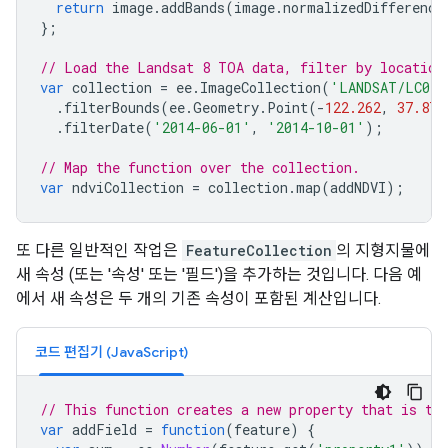
return
image
.
addBands
(
image
.
normalizedDifference
};
// Load the Landsat 8 TOA data, filter by location
var
collection
=
ee
.
ImageCollection
(
'LANDSAT/LC08/
.
filterBounds
(
ee
.
Geometry
.
Point
(
-
122.262
,
37.871
.
filterDate
(
'2014-06-01'
,
'2014-10-01'
);
// Map the function over the collection.
var
ndviCollection
=
collection
.
map
(
addNDVI
);
또 다른 일반적인 작업은
FeatureCollection
의 지형지물에
새 속성 (또는 '속성' 또는 '필드')을 추가하는 것입니다. 다음 예
에서 새 속성은 두 개의 기존 속성이 포함된 계산입니다.
코드 편집기 (JavaScript)
// This function creates a new property that is th
var
addField
=
function
(
feature
)
{