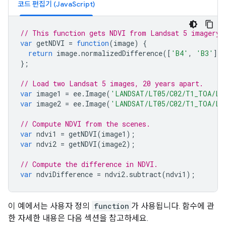
코드 편집기 (JavaScript)
// This function gets NDVI from Landsat 5 imagery.
var
getNDVI
=
function
(
image
)
{
return
image
.
normalizedDifference
([
'B4'
,
'B3'
])
};
// Load two Landsat 5 images, 20 years apart.
var
image1
=
ee
.
Image
(
'LANDSAT/LT05/C02/T1_TOA/LT
var
image2
=
ee
.
Image
(
'LANDSAT/LT05/C02/T1_TOA/LT
// Compute NDVI from the scenes.
var
ndvi1
=
getNDVI
(
image1
);
var
ndvi2
=
getNDVI
(
image2
);
// Compute the difference in NDVI.
var
ndviDifference
=
ndvi2
.
subtract
(
ndvi1
);
이 예에서는 사용자 정의
function
가 사용됩니다. 함수에 관
한 자세한 내용은 다음 섹션을 참고하세요.