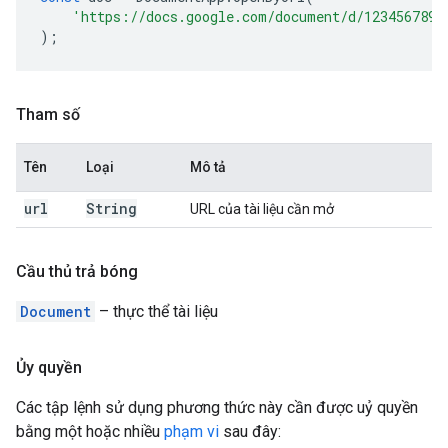
'https://docs.google.com/document/d/1234567890
);
Tham số
Tên
Loại
Mô tả
url
String
URL của tài liệu cần mở
Cầu thủ trả bóng
Document
– thực thể tài liệu
Ủy quyền
Các tập lệnh sử dụng phương thức này cần được uỷ quyền
bằng một hoặc nhiều
phạm vi
sau đây: