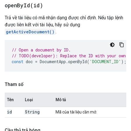
openById(
id)
Trả về tài liệu có mã nhận dạng được chỉ định. Nếu tập lệnh
được liên kết với tài liệu, hãy sử dụng
getActiveDocument()
.
// Open a document by ID.
// TODO(developer): Replace the ID with your own.
const
doc
=
DocumentApp
.
openById
(
'DOCUMENT_ID'
);
Tham số
Tên
Loại
Mô tả
id
String
Mã của tài liệu cần mở.
Cầu thủ trả bóng