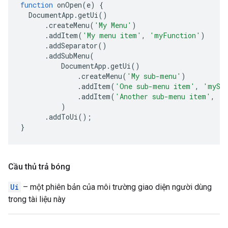
function
onOpen
(
e
)
{
DocumentApp
.
getUi
()
.
createMenu
(
'My Menu'
)
.
addItem
(
'My menu item'
,
'myFunction'
)
.
addSeparator
()
.
addSubMenu
(
DocumentApp
.
getUi
()
.
createMenu
(
'My sub-menu'
)
.
addItem
(
'One sub-menu item'
,
'mySe
.
addItem
(
'Another sub-menu item'
,
'm
)
.
addToUi
();
}
Cầu thủ trả bóng
Ui
– một phiên bản của môi trường giao diện người dùng
trong tài liệu này