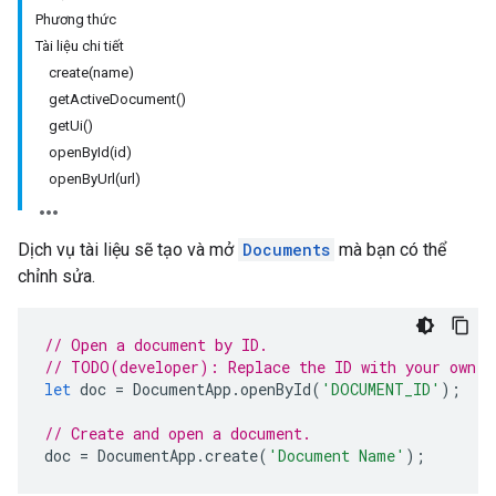
Phương thức
Tài liệu chi tiết
create(name)
getActiveDocument()
getUi()
openById(id)
openByUrl(url)
Dịch vụ tài liệu sẽ tạo và mở
Documents
mà bạn có thể
chỉnh sửa.
// Open a document by ID.
// TODO(developer): Replace the ID with your own.
let
doc
=
DocumentApp
.
openById
(
'DOCUMENT_ID'
);
// Create and open a document.
doc
=
DocumentApp
.
create
(
'Document Name'
);