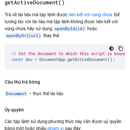
get
Active
Document(
)
Trả về tài liệu mà tập lệnh được
liên kết với vùng chứa
. Để
tương tác với tài liệu mà tập lệnh không được liên kết với
vùng chứa, hãy sử dụng
openById(id)
hoặc
openByUrl(url)
thay thế.
// Get the document to which this script is bound.
const
doc
=
DocumentApp
.
getActiveDocument
();
Cầu thủ trả bóng
Document
– thực thể tài liệu
Ủy quyền
Các tập lệnh sử dụng phương thức này cần được uỷ quyền
bằng một hoặc nhiều
phạm vi
sau đây: