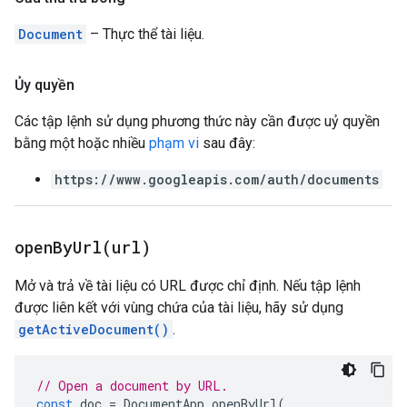
Document
– Thực thể tài liệu.
Ủy quyền
Các tập lệnh sử dụng phương thức này cần được uỷ quyền
bằng một hoặc nhiều
phạm vi
sau đây:
https://www.googleapis.com/auth/documents
openByUrl(
url)
Mở và trả về tài liệu có URL được chỉ định. Nếu tập lệnh
được liên kết với vùng chứa của tài liệu, hãy sử dụng
getActiveDocument()
.
// Open a document by URL.
const
doc
=
DocumentApp
.
openByUrl
(