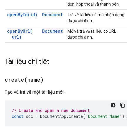
đơn, hộp thoại và thanh bên.
open
By
Id(
id)
Document
Trả về tài liệu có mã nhận dạng
được chỉ định.
open
By
Url(
Document
Mở và trả về tài liệu có URL
url)
được chỉ định.
Tài liệu chi tiết
create(
name)
Tạo và trả về một tài liệu mới.
// Create and open a new document.
const
doc
=
DocumentApp
.
create
(
'Document Name'
);