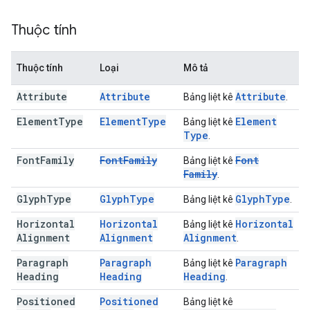
Thuộc tính
Thuộc tính
Loại
Mô tả
Attribute
Attribute
Attribute
Bảng liệt kê
.
Element
Type
Element
Type
Element
Bảng liệt kê
Type
.
Font
Family
Font
Family
Font
Bảng liệt kê
Family
.
Glyph
Type
Glyph
Type
Glyph
Type
Bảng liệt kê
.
Horizontal
Horizontal
Horizontal
Bảng liệt kê
Alignment
Alignment
Alignment
.
Paragraph
Paragraph
Paragraph
Bảng liệt kê
Heading
Heading
Heading
.
Positioned
Positioned
Bảng liệt kê