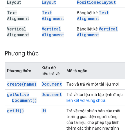
Layout
Layout
Positioned
Layout
.
Text
Text
Text
Bảng liệt kê
Alignment
Alignment
Alignment
.
Vertical
Vertical
Vertical
Bảng liệt kê
Alignment
Alignment
Alignment
.
Phương thức
Kiểu dữ
Phương thức
Mô tả ngắn
liệu trả về
create(
name)
Document
Tạo và trả về một tài liệu mới.
get
Active
Document
Trả về tài liệu mà tập lệnh được
Document(
)
liên kết với vùng chứa
.
get
Ui(
)
Ui
Trả về một phiên bản của môi
trường giao diện người dùng
của tài liệu, cho phép tập lệnh
thêm các tính năng như trình