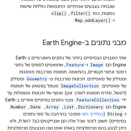
שנבחרו בצבעים אמיתיים. הדוגמאות כוללות שיטות
נפוצות, כמו
filter()
,‏
clip()
ו-
Map.addLayer()
.
מבני נתונים ב-Earth Engine
שתי המבנים הבסיסיים ביותר של נתונים גיאוגרפיים ב-Earth
Engine הם
Image
ו-
Feature
, שתואמים לסוגים של נתוני
רסטר ונתוני וקטורים, בהתאמה. תמונות מורכבות מפסגות
וממילון של מאפיינים. תכונות מורכבות מ-
Geometry
וממילון
של מאפיינים.
ImageCollection
מטפל בסטאק של תמונות
(למשל, סדרת תמונות לאורך זמן). אוסף של תכונות מטופלות על
ידי
FeatureCollection
. מבני נתונים בסיסיים אחרים ב-Earth
Engine הם
Dictionary
,‏
List
, ‏
Array
, ‏
Date
,‏
Number
ו-
String
(
במדריך הזה
מוסבר בהרחבה על סוגי נתונים
בסיסיים). חשוב לזכור שכל אלה הם אובייקטים
בצד השרת
, ולא
ניתן לבצע בהם מניפולציות באותו אופן שבו מבצעים מניפולציות