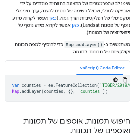
שימו לב שהפרמטרים של התצוגה החזותית מוגדרים על ידי
אובייקט לטרלי, שכולל רשימה של פסים להצגה, ערך מינימלי
ומקסימלי של רפלקטיביות וערך גמא. (
כאן
אפשר לקרוא מידע
נוסף על פסגות Landsat).
כאן
אפשר לקרוא מידע נוסף על
ויזואליזציה של תמונות).
משתמשים ב-
Map.addLayer()
כדי להוסיף למפה תכונות
וקולקציות של תכונות. לדוגמה:
Code Editor‏ (JavaScript)
var
counties
=
ee
.
FeatureCollection
(
'TIGER/2018/Co
Map
.
addLayer
(
counties
,
{},
'counties'
);
חיפוש תמונות
,
אוספים של תמונות
ואוספים של תכונות