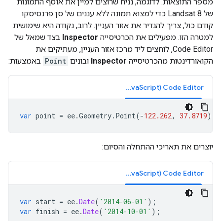
מספר התוצאות. לדוגמה, נניח שרוצים למיין את אוסף התמונות
של Landsat 8 כדי למצוא תמונה ללא עננים של סן פרנסיסקו.
קודם כול, צריך להגדיר את אזור העניין. לרוב, נקודה היא שימושית
למטרה הזו. מפעילים את הכרטיסייה
Inspector
בצד שמאל של
Code Editor, לוחצים ליד מרכז אזור העניין, מעתיקים את
הקואורדינטות מהכרטיסייה
Inspector
ובונים
Point
באמצעות:
Code Editor‏ (JavaScript)
var
point
=
ee
.
Geometry
.
Point
(
-
122.262
,
37.8719
);
יוצרים את תאריכי ההתחלה והסיום:
Code Editor‏ (JavaScript)
var
start
=
ee
.
Date
(
'2014-06-01'
);
var
finish
=
ee
.
Date
(
'2014-10-01'
);