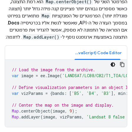
הפרמטר השני של
Map.centerObject()
הוא רמת התצוגה,
כאשר מספרים גבוהים יותר מציינים קנה מידה גדול יותר (תצוגה
מוגדלת יותר). הפרמטרים של הפונקציות
Map
מתוארים בפירוט
במסמך העזרה של ה-API, שאפשר לגשת אליו בכרטיסייה
Docs
.
אם המראה של התמונה לא מספק, אפשר להגדיר את פרמטרים
התצוגה באמצעות ארגומנט נוסף ל-
Map.addLayer()
. לדוגמה:
Code Editor‏ (JavaScript)
// Load the image from the archive.
var
image
=
ee
.
Image
(
'LANDSAT/LC08/C02/T1_TOA/LC0
// Define visualization parameters in an object li
var
vizParams
=
{
bands
:
[
'B5'
,
'B4'
,
'B3'
],
min
:
// Center the map on the image and display.
Map
.
centerObject
(
image
,
9
);
Map
.
addLayer
(
image
,
vizParams
,
'Landsat 8 false co