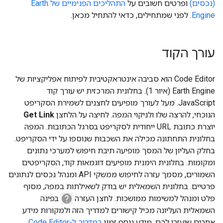
(נכסים)
ופרטים חשובים על
התהליכים הפנימיים של Earth
Engine
. לפני שמתחילים, כדאי להתחיל מכאן.
עורך הקוד
Code Editor הוא סביבה אינטראקטיבית לפיתוח אפליקציות של
Earth Engine (איור 1). בחלונית המרכזית יש עורך קוד
JavaScript. מעל לעורך מופיעים לחצנים לשמירת הסקריפט
הנוכחי, להרצה שלו ולניקוי המפה. לחיצה על הלחצן
Get Link
יוצרת כתובת URL ייחודית לסקריפט בסרגל הכתובות. המפה
בחלונית התחתונה מכילה את השכבות שנוספו על ידי הסקריפט.
בחלק העליון של המסך מופיעה תיבת חיפוש למערכי נתונים
ומקומות. בחלונית הימנית מופיעים דוגמאות קוד, הסקריפטים
השמורים, מסמך עזרה לחיפוש ממשקי API ומנהל נכסים לנתונים
פרטיים. בחלונית השמאלית יש בודק לשאילתות במפה, מסוף
help
פלט ומנהל למשימות ממושכות. לחצן העזרה
בפינה
השמאלית העליונה מכיל קישורים למדריך הזה ולמקורות מידע
אחרים שיעזרו לכם. מידע נוסף זמין
במדריך ל-Code Editor