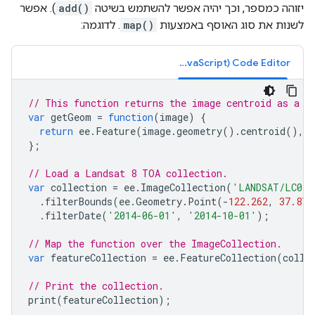
יזוהה כמספר, וכך יהיה אפשר להשתמש בשיטה
add()
). אפשר
לשנות את סוג האוסף באמצעות
map()
. לדוגמה:
Code Editor‏ (JavaScript)
// This function returns the image centroid as a n
var
getGeom
=
function
(
image
)
{
return
ee
.
Feature
(
image
.
geometry
().
centroid
(),
{
};
// Load a Landsat 8 TOA collection.
var
collection
=
ee
.
ImageCollection
(
'LANDSAT/LC08/
.
filterBounds
(
ee
.
Geometry
.
Point
(
-
122.262
,
37.871
.
filterDate
(
'2014-06-01'
,
'2014-10-01'
);
// Map the function over the ImageCollection.
var
featureCollection
=
ee
.
FeatureCollection
(
colle
// Print the collection.
print
(
featureCollection
);