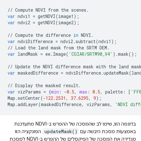
//
Compute
NDVI
from
the
scenes
.
var
ndvi1
=
getNDVI
(
image1
);
var
ndvi2
=
getNDVI
(
image2
);
//
Compute
the
difference
in
NDVI
.
var
ndviDifference
=
ndvi2
.
subtract
(
ndvi1
);
//
Load
the
land
mask
from
the
SRTM
DEM
.
var
landMask
=
ee
.
Image
(
'CGIAR/SRTM90_V4'
)
.
mask
();
//
Update
the
NDVI
difference
mask
with
the
land
mas
var
maskedDifference
=
ndviDifference
.
updateMask
(
lan
//
Display
the
masked
result
.
var
vizParams
=
{
min
:
-
0.5
,
max
:
0.5
,
palette
:
[
'FF
Map
.
setCenter
(
-
122.2531
,
37.6295
,
9
);
Map
.
addLayer
(
maskedDifference
,
vizParams
,
'NDVI diff
בדוגמה הזו, שימו לב שהמסכה של ההפרש ב-NDVI מתעדכנת
באמצעות מסכת היבשה עם
updateMask()
. הפונקציה הזו
מגדירה את המסכה של הפיקסלים של ההפרש ב-NDVI למסכת