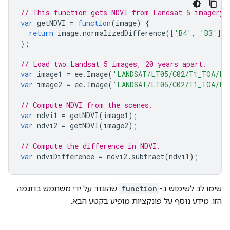
// This function gets NDVI from Landsat 5 imagery.
var
getNDVI
=
function
(
image
)
{
return
image
.
normalizedDifference
([
'B4'
,
'B3'
])
};
// Load two Landsat 5 images, 20 years apart.
var
image1
=
ee
.
Image
(
'LANDSAT/LT05/C02/T1_TOA/LT
var
image2
=
ee
.
Image
(
'LANDSAT/LT05/C02/T1_TOA/LT
// Compute NDVI from the scenes.
var
ndvi1
=
getNDVI
(
image1
);
var
ndvi2
=
getNDVI
(
image2
);
// Compute the difference in NDVI.
var
ndviDifference
=
ndvi2
.
subtract
(
ndvi1
);
שימו לב לשימוש ב-
function
שהוגדר על ידי משתמש בדוגמה
הזו. מידע נוסף על פונקציות מופיע בקטע הבא.