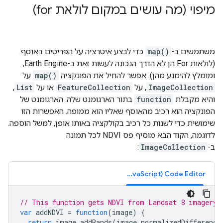
מיפוי (מה עושים במקום לולאת for)
משתמשים ב-
map()
כדי לבצע איטרציה על הפריטים באוסף.
(לולאות For הן לא הדרך הנכונה לעשות זאת ב-Earth Engine,
ומומלץ להימנע מהן). אפשר להחיל את הפונקציה
map()
על
ImageCollection
, על
FeatureCollection
או על
List
,
והיא מקבלת
function
בתור הארגומנט שלה. הארגומנט של
הפונקציה הוא רכיב מהאוסף שאליו הוא ממופה. האפשרות הזו
שימושית כדי לשנות כל רכיב בקולקציה באותו אופן, למשל הוספה.
לדוגמה, הקוד הבא מוסיף פס NDVI לכל תמונה
ב-
ImageCollection
:
Code Editor‏ (JavaScript)
// This function gets NDVI from Landsat 8 imagery.
var
addNDVI
=
function
(
image
)
{
return
image
.
addBands
(
image
.
normalizedDifference