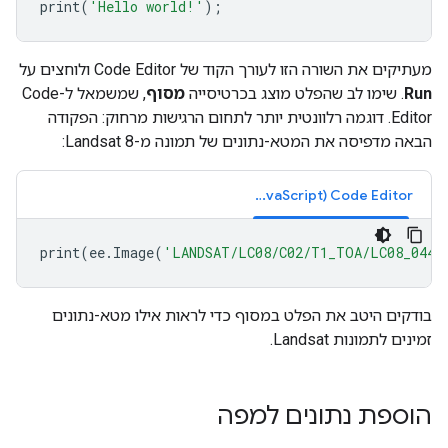
print
(
'Hello world!'
);
מעתיקים את השורה הזו לעורך הקוד של Code Editor ולוחצים על
Run
. שימו לב שהפלט מוצג בכרטיסייה
מסוף
, שמשמאל ל-Code
Editor. דוגמה רלוונטית יותר לתחום הרגישות מרחוק: הפקודה
הבאה מדפיסה את המטא-נתונים של תמונה מ-Landsat 8:
Code Editor‏ (JavaScript)
print
(
ee
.
Image
(
'LANDSAT/LC08/C02/T1_TOA/LC08_0440
בודקים היטב את הפלט במסוף כדי לראות אילו מטא-נתונים
זמינים לתמונות Landsat.
הוספת נתונים למפה