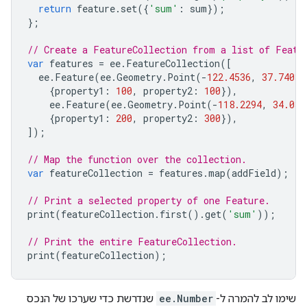
return
feature
.
set
({
'sum'
:
sum
});
};
// Create a FeatureCollection from a list of Featu
var
features
=
ee
.
FeatureCollection
([
ee
.
Feature
(
ee
.
Geometry
.
Point
(
-
122.4536
,
37.7403
)
{
property1
:
100
,
property2
:
100
}),
ee
.
Feature
(
ee
.
Geometry
.
Point
(
-
118.2294
,
34.039
{
property1
:
200
,
property2
:
300
}),
]);
// Map the function over the collection.
var
featureCollection
=
features
.
map
(
addField
);
// Print a selected property of one Feature.
print
(
featureCollection
.
first
().
get
(
'sum'
));
// Print the entire FeatureCollection.
print
(
featureCollection
);
שימו לב להמרה ל-
ee.Number
שנדרשת כדי שערכו של הנכס