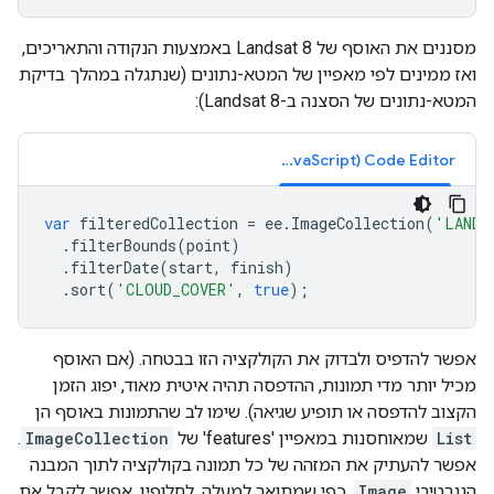
מסננים את האוסף של Landsat 8 באמצעות הנקודה והתאריכים,
ואז ממינים לפי מאפיין של המטא-נתונים (שנתגלה במהלך בדיקת
המטא-נתונים של הסצנה ב-Landsat 8):
Code Editor‏ (JavaScript)
var
filteredCollection
=
ee
.
ImageCollection
(
'LANDS
.
filterBounds
(
point
)
.
filterDate
(
start
,
finish
)
.
sort
(
'CLOUD_COVER'
,
true
);
אפשר להדפיס ולבדוק את הקולקציה הזו בבטחה. (אם האוסף
מכיל יותר מדי תמונות, ההדפסה תהיה איטית מאוד, יפוג הזמן
הקצוב להדפסה או תופיע שגיאה). שימו לב שהתמונות באוסף הן
List
שמאוחסנות במאפיין 'features' של
ImageCollection
.
אפשר להעתיק את המזהה של כל תמונה בקולקציה לתוך המבנה
הגנרטיבי
Image
, כפי שמתואר למעלה. לחלופין, אפשר לקבל את