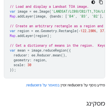
// Load and display a Landsat TOA image.
var
image
=
ee
.
Image
(
'LANDSAT/LC08/C02/T1_TOA/LC0
Map
.
addLayer
(
image
,
{
bands
:
[
'B4'
,
'B3'
,
'B2'
],
m
// Create an arbitrary rectangle as a region and di
var
region
=
ee
.
Geometry
.
Rectangle
(
-
122.2806
,
37.1
Map
.
addLayer
(
region
);
// Get a dictionary of means in the region.  Keys 
var
mean
=
image
.
reduceRegion
({
reducer
:
ee
.
Reducer
.
mean
(),
geometry
:
region
,
scale
:
30
});
מידע נוסף על reducers זמין
במאמר על reducers
.
מסקינג