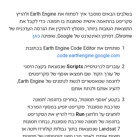
בשלבים הבאים מוסבר איך לפתוח את Earth Engine ולהריץ
סקריפט בהתאמה אישית שמוצגת בו תמונה. כדי לקבל את
התוצאות הטובות ביותר, מומלץ להתקין את הגרסה העדכנית של
Chrome, דפדפן האינטרנט של Google, שזמינה
כאן
.
פותחים את Earth Engine Code Editor בכתובת:
.
code.earthengine.google.com
עוברים לכרטיסייה
Scripts
שנמצאת בקצה הימני
של עורך הקוד. שם תמצאו אוסף של סקריפטים
לדוגמה שמאפשרים לגשת לנתונים של Earth Engine,
להציג אותם ולנתח אותם.
בקטע 'אוסף תמונות', בוחרים בדוגמה 'תמונה
מורכבת מסוננת'. סקריפט יופיע במסוף המרכזי.
לוחצים על הלחצן
Run
כדי להריץ את הסקריפט.
בדוגמה של תמונה מורכבת מסוננת, נבחרו תמונות
Landsat 7 שנמצאות בתוך גבולות קולורדו ויוטה או
חוצות אותם. לאחר מכן מוצג קומפוזיט של תמונות