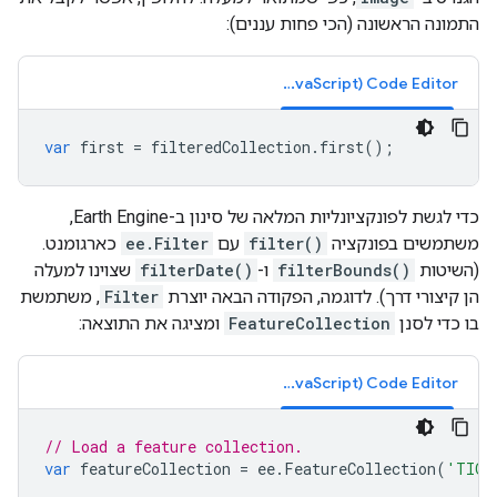
התמונה הראשונה (הכי פחות עננים):
Code Editor‏ (JavaScript)
var
first
=
filteredCollection
.
first
();
כדי לגשת לפונקציונליות המלאה של סינון ב-Earth Engine,
משתמשים בפונקציה
filter()
עם
ee.Filter
כארגומנט.
(השיטות
filterBounds()
ו-
filterDate()
שצוינו למעלה
הן קיצורי דרך). לדוגמה, הפקודה הבאה יוצרת
Filter
, משתמשת
בו כדי לסנן
FeatureCollection
ומציגה את התוצאה:
Code Editor‏ (JavaScript)
// Load a feature collection.
var
featureCollection
=
ee
.
FeatureCollection
(
'TIGE