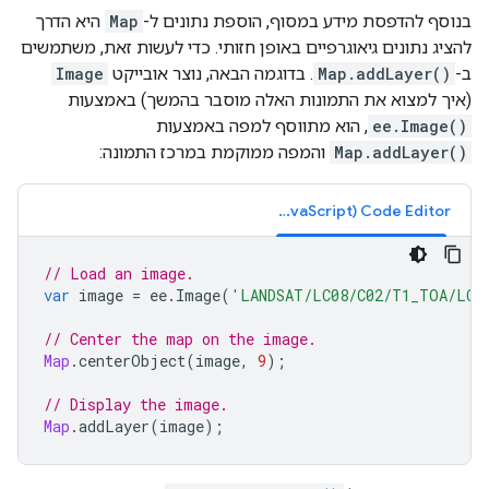
בנוסף להדפסת מידע במסוף, הוספת נתונים ל-
Map
היא הדרך
להציג נתונים גיאוגרפיים באופן חזותי. כדי לעשות זאת, משתמשים
ב-
Map.addLayer()
. בדוגמה הבאה, נוצר אובייקט
Image
(איך למצוא את התמונות האלה מוסבר בהמשך) באמצעות
ee.Image()
, הוא מתווסף למפה באמצעות
Map.addLayer()
והמפה ממוקמת במרכז התמונה:
Code Editor‏ (JavaScript)
// Load an image.
var
image
=
ee
.
Image
(
'LANDSAT/LC08/C02/T1_TOA/LC0
// Center the map on the image.
Map
.
centerObject
(
image
,
9
);
// Display the image.
Map
.
addLayer
(
image
);