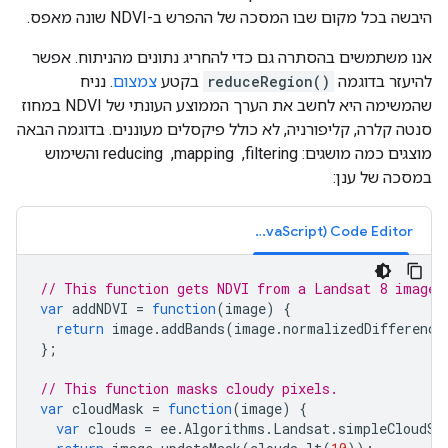
היבשה בכל מקום שבו המסכה של ההפרש ב-NDVI שונה מאפס.
אנו משתמשים בהסתרה גם כדי להחריג נתונים מהניתוח. אפשר
להיעזר בדוגמה
reduceRegion()
בקטע
צמצום
. נניח
שהמשימה היא לחשב את הערך הממוצע העונתי של NDVI במחוז
סנטה קלרה, קליפורניה, לא כולל פיקסלים מעוננים. בדוגמה הבאה
מוצגים כמה מושגים: filtering, ‏ mapping, ‏ reducing והשימוש
במסכה של ענן:
Code Editor‏ (JavaScript)
// This function gets NDVI from a Landsat 8 image.
var
addNDVI
=
function
(
image
)
{
return
image
.
addBands
(
image
.
normalizedDifference
};
// This function masks cloudy pixels.
var
cloudMask
=
function
(
image
)
{
var
clouds
=
ee
.
Algorithms
.
Landsat
.
simpleCloudSc