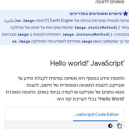
פשוטים לדוגמה.
סימנים שמופיעים במדריכים:
שיטה סטטית שנקראת בכיתה של Earth Engine (לדוגמה
ee.Image
) مكتوبة
בתור
Image.staticMethod()
. שיטות שנקראות על מופע של מחלקה
נכתבות כ-
image.instanceMethod()
. האותיות הקטנות ב-
image
מצביעות
על כך שמשתנה בשם
image
מתייחס למופיע של המחלקה
ee.Image
.
Script
'Hello world!' Java
הדפסת מידע במסוף היא משימה בסיסית לקבלת מידע על
אובייקט, להצגת התוצאה המספרית של חישוב, להצגת
מטא-נתונים של אובייקט או לעזרה בניפוי באגים. הדוגמה המוכרת
'Hello World!' בכלי לעריכת קוד היא:
Code Editor‏ (JavaScript)