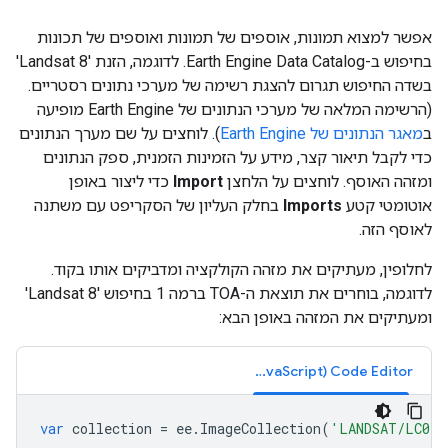
אפשר למצוא תמונות, אוספים של תמונות ואוספים של תכונות
בחיפוש ב-Earth Engine Data Catalog. לדוגמה, הזנת 'Landsat 8'
בשדה החיפוש תגרום להצגת רשימה של מערכי נתונים רסטריים.
(הרשימה המלאה של מערכי הנתונים של Earth Engine מופיעה
ב
מאגר הנתונים של Earth Engine
). לוחצים על שם מערך הנתונים
כדי לקבל תיאור קצר, מידע על הזמינות הזמנית, ספק הנתונים
ומזהה האוסף. לוחצים על הלחצן
Import
כדי ליצור באופן
אוטומטי קטע
Imports
בחלק העליון של הסקריפט עם משתנה
לאוסף הזה.
לחלופין, מעתיקים את מזהה הקולקציה ומדביקים אותו בקוד.
לדוגמה, בוחרים את תוצאת ה-TOA ברמה 1 בחיפוש 'Landsat 8'
ומעתיקים את המזהה באופן הבא:
Code Editor‏ (JavaScript)
var
collection
=
ee
.
ImageCollection
(
'LANDSAT/LC08/