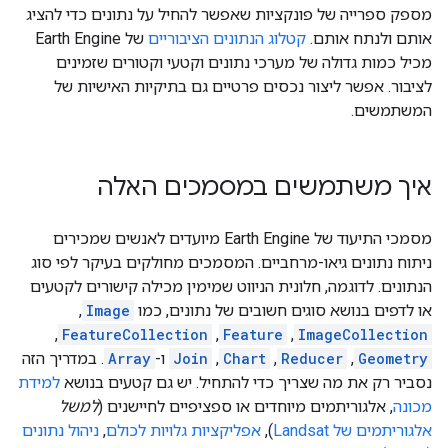
מספק ספרייה של פונקציות שאפשר להחיל על נתונים כדי להציג
אותם ולנתח אותם.
קטלוג הנתונים הציבוריים
של Earth Engine
מכיל כמות גדולה של מערכי נתונים וקטעי וקטורים שזמינים
לציבור. אפשר ליצור נכסים פרטיים גם בתיקיות האישיות של
המשתמשים.
איך משתמשים במסמכים האלה
מסמכי התיעוד של Earth Engine מיועדים לאנשים שמכירים
ניתוח נתונים גיאו-מרחביים. המסמכים מחולקים בעיקר לפי סוג
הנתונים. לדוגמה, חלונית הניווט שמימין מכילה קישורים לקטעים
או לדפים בנושא סוגים חשובים של נתונים, כמו
Image
,‏
ImageCollection
,‏
Feature
,‏
FeatureCollection
,‏
Geometry
,‏
Reducer
,‏
Chart
,‏
Join
ו-
Array
. במדריך הזה
נסביר רק את מה שצריך כדי להתחיל. יש גם קטעים בנושא
למידת
מכונה
, אלגוריתמים מיוחדים או ספציפיים לחיישנים (
למשל
אלגוריתמים של Landsat
),
אפליקציות גלויות לכולם
,
ניהול נתונים