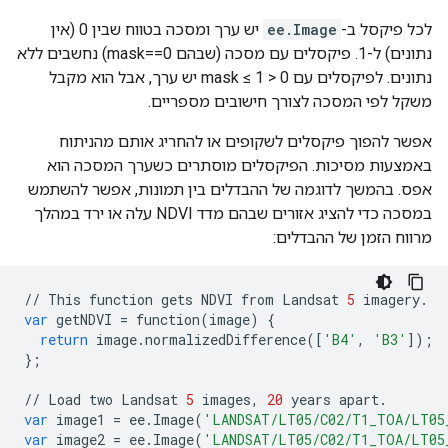
לכל פיקסל ב-
ee.Image
יש ערך ומסכה בטווח שבין 0 (אין
נתונים) ל-1. פיקסלים עם מסכה (שבהם mask==0) נחשבים ללא
נתונים. לפיקסלים עם 0 < mask ≤ 1 יש ערך, אבל הוא מקבל
משקל לפי המסכה לצורך חישובים מספריים.
אפשר להפוך פיקסלים לשקופים או להחריג אותם מהניתוח
באמצעות מסיכות. הפיקסלים מוסתרים כשערך המסכה הוא
אפס. בהמשך לדוגמה של ההבדלים בין תמונות, אפשר להשתמש
במסכה כדי להציג אזורים שבהם מדד NDVI עלה או ירד במהלך
מרווח הזמן של ההבדלים:
//
This
function
gets
NDVI
from
Landsat
5
imagery
.
var
getNDVI
=
function
(
image
)
{
return
image
.
normalizedDifference
([
'B4'
,
'B3'
]);
};
//
Load
two
Landsat
5
images
,
20
years
apart
.
var
image1
=
ee
.
Image
(
'LANDSAT/LT05/C02/T1_TOA/LT05
var
image2
=
ee
.
Image
(
'LANDSAT/LT05/C02/T1_TOA/LT05