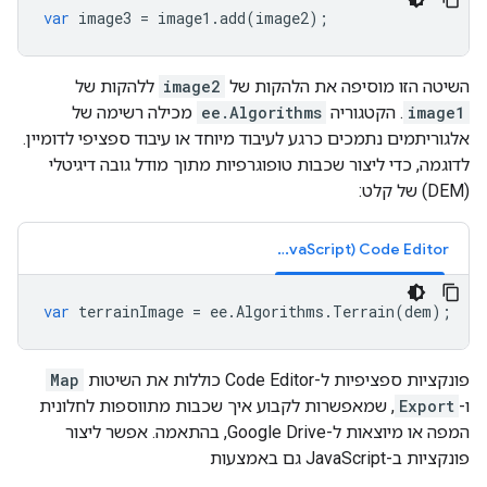
var
image3
=
image1
.
add
(
image2
);
השיטה הזו מוסיפה את הלהקות של
image2
ללהקות של
image1
. הקטגוריה
ee.Algorithms
מכילה רשימה של
אלגוריתמים נתמכים כרגע לעיבוד מיוחד או עיבוד ספציפי לדומיין.
לדוגמה, כדי ליצור שכבות טופוגרפיות מתוך מודל גובה דיגיטלי
(DEM) של קלט:
Code Editor‏ (JavaScript)
var
terrainImage
=
ee
.
Algorithms
.
Terrain
(
dem
);
פונקציות ספציפיות ל-Code Editor כוללות את השיטות
Map
ו-
Export
, שמאפשרות לקבוע איך שכבות מתווספות לחלונית
המפה או מיוצאות ל-Google Drive, בהתאמה. אפשר ליצור
פונקציות ב-JavaScript גם באמצעות