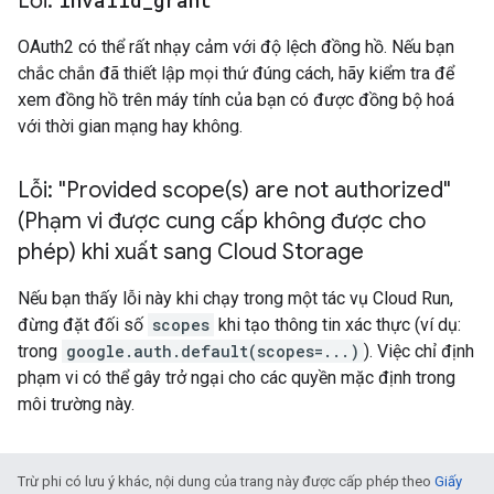
Lỗi:
invalid
_
grant
OAuth2 có thể rất nhạy cảm với độ lệch đồng hồ. Nếu bạn
chắc chắn đã thiết lập mọi thứ đúng cách, hãy kiểm tra để
xem đồng hồ trên máy tính của bạn có được đồng bộ hoá
với thời gian mạng hay không.
Lỗi: "Provided
scope(
s) are not authorized"
(Phạm vi được cung cấp không được cho
phép) khi xuất sang Cloud Storage
Nếu bạn thấy lỗi này khi chạy trong một tác vụ Cloud Run,
đừng đặt đối số
scopes
khi tạo thông tin xác thực (ví dụ:
trong
google.auth.default(scopes=...)
). Việc chỉ định
phạm vi có thể gây trở ngại cho các quyền mặc định trong
môi trường này.
Trừ phi có lưu ý khác, nội dung của trang này được cấp phép theo
Giấy