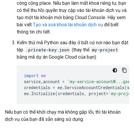
công cộng place. Nếu bạn làm mất khoá riêng tư, bạn
có thể thu hồi quyền truy cập vào tài khoản dịch vụ và
tạo một tài khoản mới bằng Cloud Console. Hãy xem
bài viết
Tạo và xoá khoá tài khoản dịch vụ
để biết
thông tin chi tiết.
Kiểm thử mã Python sau đây ở bất cứ nơi nào bạn đặt
tệp
.private-key.json
(thay thế
my-project
bằng mã dự án Google Cloud của bạn):
import
ee
service_account
=
'my-service-account@...gser
credentials
=
ee
.
ServiceAccountCredentials
(
se
ee
.
Initialize
(
credentials
,
project
=
'my-projec
Nếu bạn có thể khởi chạy mà không gặp lỗi, thì tài khoản
dịch vụ của bạn đã sẵn sàng sử dụng.