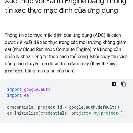
Xác thực với Earth Engine bằng Thông
tin xác thực mặc định của ứng dụng
Thông tin xác thực mặc định của ứng dụng (ADC) là cách
được đề xuất để xác thực trong các môi trường không giám
sát (như Cloud Run hoặc Compute Engine) mà không cần
quản lý khoá riêng tư theo cách thủ công. Khởi chạy thư viện
bằng cách truyền mã dự án trên đám mây (thay thế
my-
project
bằng mã dự án của bạn):
import
google.auth
import
ee
credentials
,
project_id
=
google
.
auth
.
default
()
ee
.
Initialize
(
credentials
,
project
=
'my-project'
)