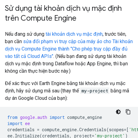
Sử dụng tài khoản dịch vụ mặc định
trên Compute Engine
Nếu đang sử dụng
tài khoản dịch vụ mặc định
, trước tiên,
bạn cần
sửa đổi phạm vi truy cập của máy ảo cho Tài khoản
dịch vụ Compute Engine thành "Cho phép truy cập đầy đủ
vào tất cả Cloud APIs"
. (Nếu bạn đang sử dụng tài khoản
dịch vụ mặc định trong Dataflow hoặc App Engine, thì bạn
không cần thực hiện bước này.)
Để xác thực với Earth Engine bằng tài khoản dịch vụ mặc
định, hãy sử dụng mã sau (thay thế
my-project
bằng mã
dự án Google Cloud của bạn):
from
google.auth
import
compute_engine
import
ee
credentials
=
compute_engine
.
Credentials
(
scopes
=
[
'ht
ee
.
Initialize
(
credentials
,
project
=
'my-project'
)