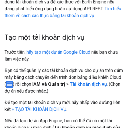
dụng tài khoản dịch vụ để xác thực với Earth Engine nếu
đang phát triển ứng dụng hoặc sử dụng API REST.
Tìm hiểu
thêm về cách xác thực bằng tài khoản dịch vụ.
Tạo một tài khoản dịch vụ
Trước tiên,
hãy tạo một dự án Google Cloud
nếu bạn chưa
làm việc này.
Bạn có thể quản lý các tài khoản dịch vụ cho dự án trên đám
mây bằng cách chuyển đến trình đơn bảng điều khiển Cloud
menu
(
) rồi chọn
IAM và Quản trị
>
Tài khoản dịch vụ
. (Chọn
dự án nếu được nhắc.)
Để tạo một tài khoản dịch vụ mới, hãy nhấp vào đường liên
kết
+ TẠO TÀI KHOẢN DỊCH VỤ
.
Nếu đã tạo dự án App Engine, bạn có thể đã có một tài
khoản dịch vụ mặc định (
Tài khoản dịch vụ mặc định của