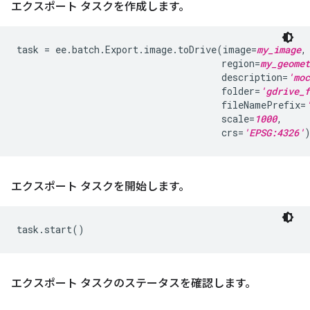
エクスポート タスクを作成します。
task
=
ee
.
batch
.
Export
.
image
.
toDrive
(
image
=
my_image
,
region
=
my_geomet
description
=
'moc
folder
=
'gdrive_f
fileNamePrefix
=
scale
=
1000
,
crs
=
'EPSG:4326'
エクスポート タスクを開始します。
task
.
start
()
エクスポート タスクのステータスを確認します。