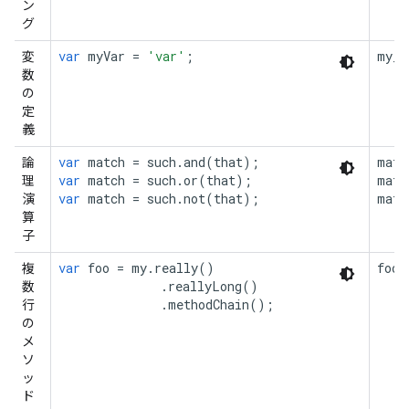
ン
グ
var
myVar
=
'var'
;
my_v
変
数
の
定
義
var
match
=
such
.
and
(
that
);
matc
論
var
match
=
such
.
or
(
that
);
matc
理
var
match
=
such
.
not
(
that
);
matc
演
算
子
var
foo
=
my
.
really
()
foo
複
.
reallyLong
()
数
.
methodChain
();
行
の
メ
ソ
ッ
ド