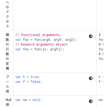
へ
の
ア
ク
セ
ス
// Positional arguments.
# Po
関
var
foo
=
fun
(
argX
,
argY
,
argZ
);
foo
数
// Keyword arguments object.
# Ke
の
var
foo
=
fun
({
y
:
argY
});
foo
引
# Ke
数
foo
の
定
義
var
t
=
true
;
t
=
ブ
var
f
=
false
;
f
=
ー
ル
値
var
na
=
null
;
na
=
Null
値