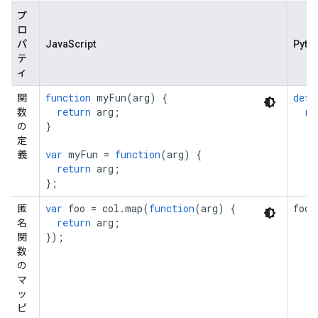
プ
ロ
パ
JavaScript
Pyth
テ
ィ
function
myFun
(
arg
)
{
def
関
return
arg
;
re
数
}
の
定
var
myFun
=
function
(
arg
)
{
義
return
arg
;
};
var
foo
=
col
.
map
(
function
(
arg
)
{
foo
匿
return
arg
;
名
});
関
数
の
マ
ッ
ピ