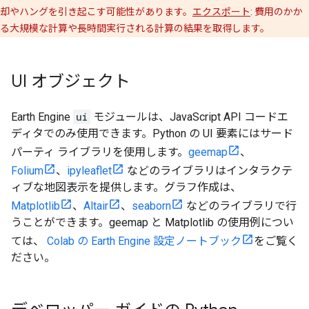
却やハングを引き起こす可能性があります。
エクスポート
: 費用のかか
る大規模な計算や長時間実行される計算の結果を取得します。
UI オブジェクト
Earth Engine
ui
モジュールは、JavaScript API コードエ
ディタでのみ使用できます。Python の UI 要素にはサード
パーティ ライブラリを使用します。
geemap
、
Folium
、
ipyleaflet
などのライブラリはインタラクテ
ィブな地図表示を提供します。グラフ作成は、
Matplotlib
、
Altair
、
seaborn
などのライブラリで行
うことができます。geemap と Matplotlib の使用例につい
ては、
Colab の Earth Engine 設定ノートブック
をご覧く
ださい。