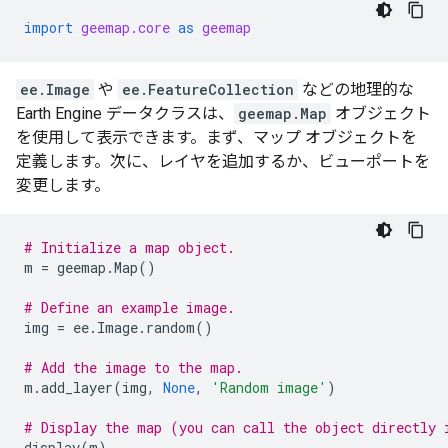
import
geemap.core
as
geemap
ee.Image
や
ee.FeatureCollection
などの地理的な
Earth Engine データクラスは、
geemap.Map
オブジェクト
を使用して表示できます。まず、マップ オブジェクトを
定義します。次に、レイヤを追加するか、ビューポートを
変更します。
# Initialize a map object.
m
=
geemap
.
Map
()
# Define an example image.
img
=
ee
.
Image
.
random
()
# Add the image to the map.
m
.
add_layer
(
img
,
None
,
'Random image'
)
# Display the map (you can call the object directly 
display
(
m
)