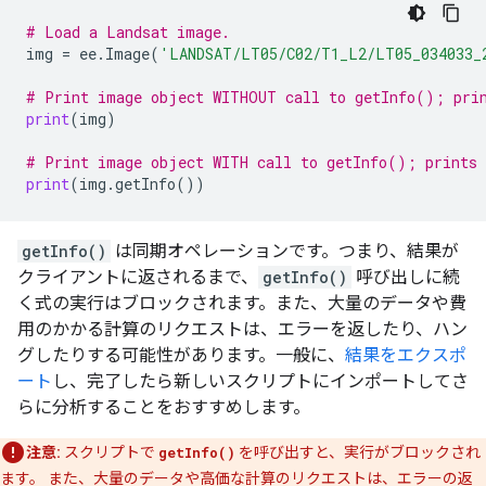
# Load a Landsat image.
img
=
ee
.
Image
(
'LANDSAT/LT05/C02/T1_L2/LT05_034033_
# Print image object WITHOUT call to getInfo(); prin
print
(
img
)
# Print image object WITH call to getInfo(); prints 
print
(
img
.
getInfo
())
getInfo()
は同期オペレーションです。つまり、結果が
クライアントに返されるまで、
getInfo()
呼び出しに続
く式の実行はブロックされます。また、大量のデータや費
用のかかる計算のリクエストは、エラーを返したり、ハン
グしたりする可能性があります。一般に、
結果をエクスポ
ート
し、完了したら新しいスクリプトにインポートしてさ
らに分析することをおすすめします。
注意:
スクリプトで
getInfo()
を呼び出すと、実行がブロックされ
ます。 また、大量のデータや高価な計算のリクエストは、エラーの返