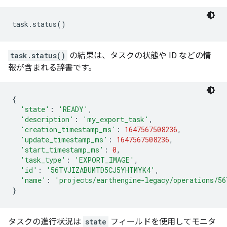
task
.
status
()
task.status()
の結果は、タスクの状態や ID などの情
報が含まれる辞書です。
{
'state'
:
'READY'
,
'description'
:
'my_export_task'
,
'creation_timestamp_ms'
:
1647567508236
,
'update_timestamp_ms'
:
1647567508236
,
'start_timestamp_ms'
:
0
,
'task_type'
:
'EXPORT_IMAGE'
,
'id'
:
'56TVJIZABUMTD5CJ5YHTMYK4'
,
'name'
:
'projects/earthengine-legacy/operations/5
}
タスクの進行状況は
state
フィールドを使用してモニタ