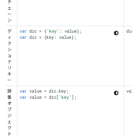
チ
ェ
ー
ン
var
dic
=
{
'key'
:
value
};
dic
デ
var
dic
=
{
key
:
value
};
ィ
ク
シ
ョ
ナ
リ
キ
ー
var
value
=
dic
.
key
;
valu
辞
var
value
=
dic
[
'key'
];
書
オ
ブ
ジ
ェ
ク
ト