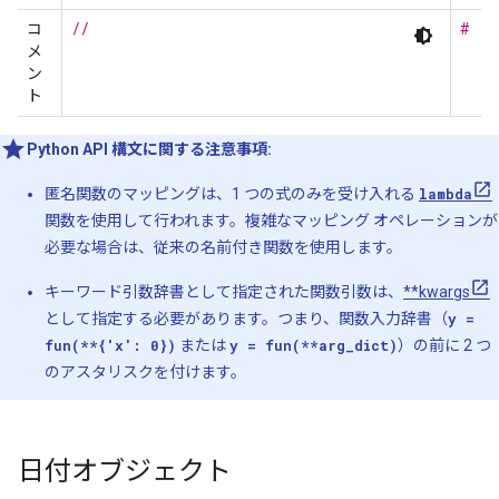
//
#
コ
メ
ン
ト
Python API 構文に関する注意事項:
匿名関数のマッピングは、1 つの式のみを受け入れる
lambda
関数を使用して行われます。複雑なマッピング オペレーションが
必要な場合は、従来の名前付き関数を使用します。
キーワード引数辞書として指定された関数引数は、
**kwargs
として指定する必要があります。つまり、関数入力辞書（
y =
fun(**{'x': 0})
または
y = fun(**arg_dict)
）の前に 2 つ
のアスタリスクを付けます。
日付オブジェクト