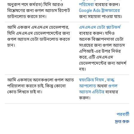
অনুরূপ পদে কর্মরত) যিনি আরও
পরিষেবা
ব্যবহার করুন।
বিশ্লেষণের জন্য গুগল অ্যাডস রিপোর্ট
Google Ads ট্রান্সফারের
ডাউনলোড করতে চান।
জন্য সহায়তা পাওয়া যায়।
আমি একজন এমএমএম ডেভেলপার,
এমএমএম ডেটা প্ল্যাটফর্ম
যিনি এমএমএম ডেভেলপমেন্টের জন্য
ব্যবহার করুন। যদিও
গুগল অ্যাডস ডেটা ডাউনলোড করতে
অনেক বিজ্ঞাপনদাতা ডেটা
চান।
সংগ্রহের জন্য গুগল অ্যাডস
এপিআই-এর উপর নির্ভর
করে, এটি এমএমএম
ডেভেলপমেন্টের জন্য আদর্শ
নয়।
আমি একসাথে অনেকগুলো গুগল অ্যাড
স্বয়ংক্রিয় নিয়ম
,
বাল্ক
পরিচালনা করতে চাই, কিন্তু কোনো
আপলোড
অথবা
গুগল
কোড লিখতে চাই না।
অ্যাডস এডিটর
ব্যবহার
করুন।
পরবর্তী
দ্রুত শুরু